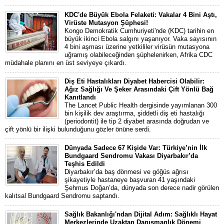
KDC'de Büyük Ebola Felaketi: Vakalar 4 Bini Aştı,
Virüste Mutasyon Şüphesi!
Kongo Demokratik Cumhuriyeti'nde (KDC) tarihin en
büyük ikinci Ebola salgını yaşanıyor. Vaka sayısının
4 bini aşması üzerine yetkililer virüsün mutasyona
uğramış olabileceğinden şüphelenirken, Afrika CDC
müdahale planını en üst seviyeye çıkardı.
Diş Eti Hastalıkları Diyabet Habercisi Olabilir:
Ağız Sağlığı Ve Şeker Arasındaki Çift Yönlü Bağ
Kanıtlandı
The Lancet Public Health dergisinde yayımlanan 300
bin kişilik dev araştırma, şiddetli diş eti hastalığı
(periodontit) ile tip 2 diyabet arasında doğrudan ve
çift yönlü bir ilişki bulunduğunu gözler önüne serdi.
Dünyada Sadece 67 Kişide Var: Türkiye’nin İlk
Bundgaard Sendromu Vakası Diyarbakır’da
Teşhis Edildi
Diyarbakır’da baş dönmesi ve göğüs ağrısı
şikayetiyle hastaneye başvuran 41 yaşındaki
Şehmus Doğan’da, dünyada son derece nadir görülen
kalıtsal Bundgaard Sendromu saptandı.
Sağlık Bakanlığı'ndan Dijital Adım: Sağlıklı Hayat
Merkezlerinde Uzaktan Danışmanlık Dönemi