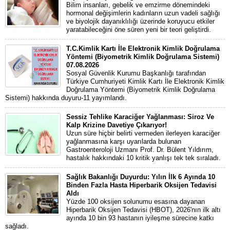
Bilim insanları, gebelik ve emzirme dönemindeki
hormonal değişimlerin kadınların uzun vadeli sağlığı
ve biyolojik dayanıklılığı üzerinde koruyucu etkiler
yaratabileceğini öne süren yeni bir teori geliştirdi.
T.C.Kimlik Kartı İle Elektronik Kimlik Doğrulama
Yöntemi (Biyometrik Kimlik Doğrulama Sistemi)
07.08.2026
Sosyal Güvenlik Kurumu Başkanlığı tarafından
Türkiye Cumhuriyeti Kimlik Kartı İle Elektronik Kimlik
Doğrulama Yöntemi (Biyometrik Kimlik Doğrulama
Sistemi) hakkında duyuru-11 yayımlandı.
Sessiz Tehlike Karaciğer Yağlanması: Siroz Ve
Kalp Krizine Davetiye Çıkarıyor!
Uzun süre hiçbir belirti vermeden ilerleyen karaciğer
yağlanmasına karşı uyarılarda bulunan
Gastroenteroloji Uzmanı Prof. Dr. Bülent Yıldırım,
hastalık hakkındaki 10 kritik yanlışı tek tek sıraladı.
Sağlık Bakanlığı Duyurdu: Yılın İlk 6 Ayında 10
Binden Fazla Hasta Hiperbarik Oksijen Tedavisi
Aldı
Yüzde 100 oksijen solunumu esasına dayanan
Hiperbarik Oksijen Tedavisi (HBOT), 2026'nın ilk altı
ayında 10 bin 93 hastanın iyileşme sürecine katkı
sağladı.