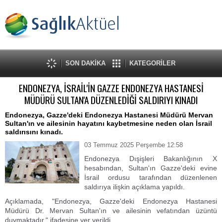
SON DAKİKA
KATEGORİLER
ENDONEZYA, İSRAİL'İN GAZZE ENDONEZYA HASTANESİ
MÜDÜRÜ SULTAN'A DÜZENLEDİĞİ SALDIRIYI KINADI
Endonezya, Gazze'deki Endonezya Hastanesi Müdürü Mervan
Sultan'ın ve ailesinin hayatını kaybetmesine neden olan İsrail
saldırısını kınadı.
03 Temmuz 2025 Perşembe 12:58
Endonezya Dışişleri Bakanlığının X
hesabından, Sultan'ın Gazze'deki evine
İsrail ordusu tarafından düzenlenen
saldırıya ilişkin açıklama yapıldı.
Açıklamada, "Endonezya, Gazze'deki Endonezya Hastanesi
Müdürü Dr. Mervan Sultan'ın ve ailesinin vefatından üzüntü
duymaktadır." ifadesine yer verildi.