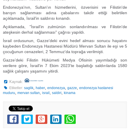
Endonezya'nın, Sultan'ın hizmetlerini, özverisini ve Filistin'de
barışın sağlanması adına çabalarını takdir ettiği belirtilen
açıklamada, İsrail'in saldırısı kınandı.
Açıklamada, "İsrail'in zulmünün sonlandırılması ve Filistin'de
ateşkesin derhal sağlanması" çağrısı yapıldı.
İsrail ordusunun, Gazze'deki evini hedef alması sonucu hayatını
kaybeden Endonezya Hastanesi Müdürü Mervan Sultan ile eşi ve 5
çocuğunun cenazeleri, 2 Temmuz'da toprağa verilmişti.
Gazze’deki Filistin Hükümeti Medya Ofisinin yayımladığı son
verilere göre, İsrail'in 7 Ekim 2023'te başlattığı saldırılarda 1580
sağlık çalışanı yaşamını yitirdi.
Kaynak:
,
,
,
,
Etiketler:
saglik
haber
endonezya
gazze
endonezya hastanesi
,
,
,
,
muduru
mervan sultan
israil
saldiri
kinama