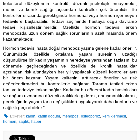
kolesterol düzeylerinin kontrolü, düzenli jinekolojik muayeneler,
meme ve kemik sağlığı açısından kontroller çok önemlidir. Bu
kontroller sırasında gerektiğinde hormonal veya hormon içermeyen
tedavilere başlanabilir. Tedavi seçiminde hastaya özgü davranıp
tedavi kişiselleştirilmelidir. Özellikle hormon tedavisi erken
menopozda uzun dönem sağlık sorunlarının azaltılmasında önem
kazanmaktadır.
Hormon tedavisi hasta doğal menopoz yaşına gelene kadar önerilir.
Günümüzde özellikle ortalama yaşam süresinin uzadığı
düşünülürse bir kadın yaşamının neredeyse yarısından fazlasını bu
dönemde geçireceğinden ve özellikle de kronik hastalıklar
açısından risk altındayken her yıl yapılacak düzenli kontroller ayrı
bir önem kazanır. Yaşam kalitesini arttıracak öneriler ve risk
değerlendirmeleri bu kontrollerle sağlanır. Tarama testleri erken
tanı ve tedaviye imkan sağlar. Kadınlar bu dönemi kadın hastalıkları
ve doğum uzmanına düzenli aralıklarla giderek, danışmanlık alarak,
gerektiğinde yaşam tarzı değişiklikleri uygulayarak daha konforlu ve
sağlıklı geçirebilirler."
,
,
,
,
,
Etiketler:
kadin
kadin dogum
menopoz
osteoporoz
kemik erimesi
,
,
hormon
saglik
haber