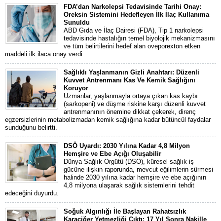
FDA’dan Narkolepsi Tedavisinde Tarihi Onay:
Oreksin Sistemini Hedefleyen İlk İlaç Kullanıma
Sunuldu
ABD Gıda ve İlaç Dairesi (FDA), Tip 1 narkolepsi
tedavisinde hastalığın temel biyolojik mekanizmasını
ve tüm belirtilerini hedef alan oveporexton etken
maddeli ilk ilaca onay verdi.
Sağlıklı Yaşlanmanın Gizli Anahtarı: Düzenli
Kuvvet Antrenmanı Kas Ve Kemik Sağlığını
Koruyor
Uzmanlar, yaşlanmayla ortaya çıkan kas kaybı
(sarkopeni) ve düşme riskine karşı düzenli kuvvet
antrenmanının önemine dikkat çekerek, direnç
egzersizlerinin metabolizmadan kemik sağlığına kadar bütüncül faydalar
sunduğunu belirtti.
DSÖ Uyardı: 2030 Yılına Kadar 4,8 Milyon
Hemşire ve Ebe Açığı Oluşabilir
Dünya Sağlık Örgütü (DSÖ), küresel sağlık iş
gücüne ilişkin raporunda, mevcut eğilimlerin sürmesi
halinde 2030 yılına kadar hemşire ve ebe açığının
4,8 milyona ulaşarak sağlık sistemlerini tehdit
edeceğini duyurdu.
Soğuk Algınlığı İle Başlayan Rahatsızlık
Karaciğer Yetmezliği Çıktı: 17 Yıl Sonra Nakille