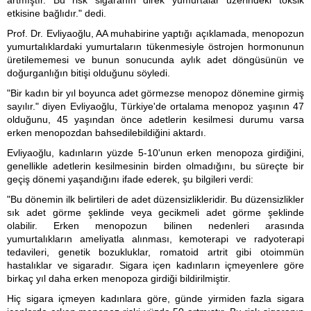
artmıştır. Bu risk sigaranın direk yumurtalar üzerindeki toksik
etkisine bağlıdır." dedi.
Prof. Dr. Evliyaoğlu, AA muhabirine yaptığı açıklamada, menopozun
yumurtalıklardaki yumurtaların tükenmesiyle östrojen hormonunun
üretilememesi ve bunun sonucunda aylık adet döngüsünün ve
doğurganlığın bitişi olduğunu söyledi.
"Bir kadın bir yıl boyunca adet görmezse menopoz dönemine girmiş
sayılır." diyen Evliyaoğlu, Türkiye'de ortalama menopoz yaşının 47
olduğunu, 45 yaşından önce adetlerin kesilmesi durumu varsa
erken menopozdan bahsedilebildiğini aktardı.
Evliyaoğlu, kadınların yüzde 5-10'unun erken menopoza girdiğini,
genellikle adetlerin kesilmesinin birden olmadığını, bu süreçte bir
geçiş dönemi yaşandığını ifade ederek, şu bilgileri verdi:
"Bu dönemin ilk belirtileri de adet düzensizlikleridir. Bu düzensizlikler
sık adet görme şeklinde veya gecikmeli adet görme şeklinde
olabilir. Erken menopozun bilinen nedenleri arasında
yumurtalıkların ameliyatla alınması, kemoterapi ve radyoterapi
tedavileri, genetik bozukluklar, romatoid artrit gibi otoimmün
hastalıklar ve sigaradır. Sigara içen kadınların içmeyenlere göre
birkaç yıl daha erken menopoza girdiği bildirilmiştir.
Hiç sigara içmeyen kadınlara göre, günde yirmiden fazla sigara