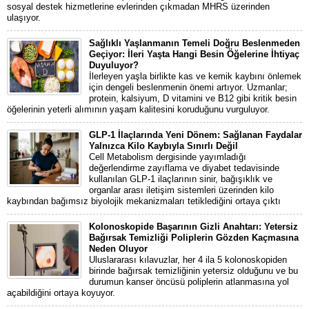
sosyal destek hizmetlerine evlerinden çıkmadan MHRS üzerinden
ulaşıyor.
Sağlıklı Yaşlanmanın Temeli Doğru Beslenmeden
Geçiyor: İleri Yaşta Hangi Besin Öğelerine İhtiyaç
Duyuluyor?
İlerleyen yaşla birlikte kas ve kemik kaybını önlemek
için dengeli beslenmenin önemi artıyor. Uzmanlar;
protein, kalsiyum, D vitamini ve B12 gibi kritik besin
öğelerinin yeterli alımının yaşam kalitesini koruduğunu vurguluyor.
GLP-1 İlaçlarında Yeni Dönem: Sağlanan Faydalar
Yalnızca Kilo Kaybıyla Sınırlı Değil
Cell Metabolism dergisinde yayımladığı
değerlendirme zayıflama ve diyabet tedavisinde
kullanılan GLP-1 ilaçlarının sinir, bağışıklık ve
organlar arası iletişim sistemleri üzerinden kilo
kaybından bağımsız biyolojik mekanizmaları tetiklediğini ortaya çıktı
Kolonoskopide Başarının Gizli Anahtarı: Yetersiz
Bağırsak Temizliği Poliplerin Gözden Kaçmasına
Neden Oluyor
Uluslararası kılavuzlar, her 4 ila 5 kolonoskopiden
birinde bağırsak temizliğinin yetersiz olduğunu ve bu
durumun kanser öncüsü poliplerin atlanmasına yol
açabildiğini ortaya koyuyor.