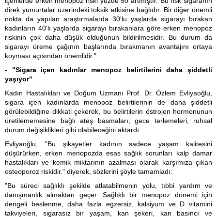
içenlerde erken menopoz riski yüzde 50 artmıştır. Bu risk sigaranın
direk yumurtalar üzerindeki toksik etkisine bağlıdır. Bir diğer önemli
nokta da yapılan araştırmalarda 30'lu yaşlarda sigarayı bırakan
kadınların 40'lı yaşlarda sigarayı bırakanlara göre erken menopoz
riskinin çok daha düşük olduğunun bildirilmesidir. Bu durum da
sigarayı üreme çağının başlarında bırakmanın avantajını ortaya
koyması açısından önemlidir."
- "Sigara içen kadınlar menopoz belirtilerini daha şiddetli
yaşıyor"
Kadın Hastalıkları ve Doğum Uzmanı Prof. Dr. Özlem Evliyaoğlu,
sigara içen kadınlarda menopoz belirtilerinin de daha şiddetli
görülebildiğine dikkati çekerek, bu belirtilerin östrojen hormonunun
üretilememesine bağlı ateş basmaları, gece terlemeleri, ruhsal
durum değişiklikleri gibi olabileceğini aktardı.
Evliyaoğlu, "Bu şikayetler kadının sadece yaşam kalitesini
düşürürken, erken menopozda esas sağlık sorunları kalp damar
hastalıkları ve kemik miktarının azalması olarak karşımıza çıkan
osteoporoz riskidir." diyerek, sözlerini şöyle tamamladı:
"Bu süreci sağlıklı şekilde atlatabilmenin yolu, tıbbi yardım ve
danışmanlık almaktan geçer. Sağlıklı bir menopoz dönemi için
dengeli beslenme, daha fazla egzersiz, kalsiyum ve D vitamini
takviyeleri, sigarasız bir yaşam, kan şekeri, kan basıncı ve