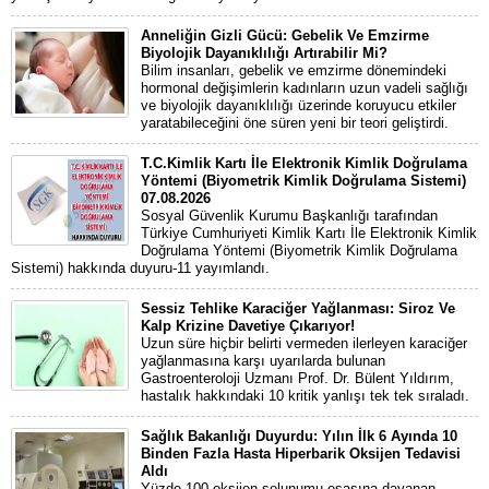
Anneliğin Gizli Gücü: Gebelik Ve Emzirme
Biyolojik Dayanıklılığı Artırabilir Mi?
Bilim insanları, gebelik ve emzirme dönemindeki
hormonal değişimlerin kadınların uzun vadeli sağlığı
ve biyolojik dayanıklılığı üzerinde koruyucu etkiler
yaratabileceğini öne süren yeni bir teori geliştirdi.
T.C.Kimlik Kartı İle Elektronik Kimlik Doğrulama
Yöntemi (Biyometrik Kimlik Doğrulama Sistemi)
07.08.2026
Sosyal Güvenlik Kurumu Başkanlığı tarafından
Türkiye Cumhuriyeti Kimlik Kartı İle Elektronik Kimlik
Doğrulama Yöntemi (Biyometrik Kimlik Doğrulama
Sistemi) hakkında duyuru-11 yayımlandı.
Sessiz Tehlike Karaciğer Yağlanması: Siroz Ve
Kalp Krizine Davetiye Çıkarıyor!
Uzun süre hiçbir belirti vermeden ilerleyen karaciğer
yağlanmasına karşı uyarılarda bulunan
Gastroenteroloji Uzmanı Prof. Dr. Bülent Yıldırım,
hastalık hakkındaki 10 kritik yanlışı tek tek sıraladı.
Sağlık Bakanlığı Duyurdu: Yılın İlk 6 Ayında 10
Binden Fazla Hasta Hiperbarik Oksijen Tedavisi
Aldı
Yüzde 100 oksijen solunumu esasına dayanan