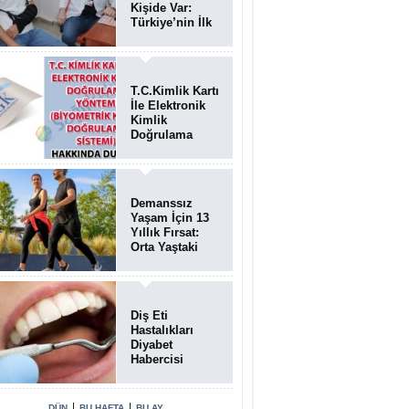
Kişide Var:
Türkiye’nin İlk
Bundgaard
Sendromu
Vakası
Diyarbakır’da
T.C.Kimlik Kartı
Teşhis Edildi
İle Elektronik
Kimlik
Doğrulama
Yöntemi
(Biyometrik
Kimlik
Doğrulama
Demanssız
Sistemi)
Yaşam İçin 13
07.08.2026
Yıllık Fırsat:
Orta Yaştaki
Yaşam Tarzı
Beyin Sağlığını
Belirliyor
Diş Eti
Hastalıkları
Diyabet
Habercisi
Olabilir: Ağız
Sağlığı Ve
Şeker
|
|
DÜN
BU HAFTA
BU AY