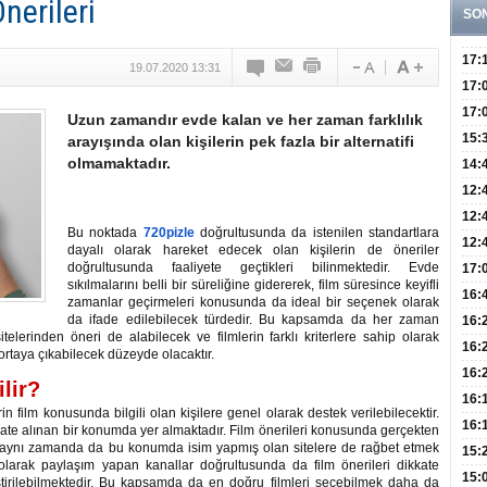
nerileri
SO
17:
19.07.2020 13:31
Yaşt
17:
Biyo
17:
Uzun zamandır evde kalan ve her zaman farklılık
Doğ
15:
arayışında olan kişilerin pek fazla bir alternatifi
olmamaktadır.
Sist
Ve K
14:
10 B
12:
Aldı
Bini
12:
Bu noktada
720pizle
doğrultusunda da istenilen standartlara
Olab
12:
dayalı olarak hareket edecek olan kişilerin de öneriler
Bağ 
doğrultusunda faaliyete geçtikleri bilinmektedir. Evde
İlk
17:
sıkılmalarını belli bir süreliğine gidererek, film süresince keyifli
Teşh
Hay
16:
zamanlar geçirmeleri konusunda da ideal bir seçenek olarak
Baş
da ifade edilebilecek türdedir. Bu kapsamda da her zaman
Besl
16:
sitelerinden öneri de alabilecek ve filmlerin farklı kriterlere sahip olarak
Öğel
Fayd
16:
 ortaya çıkabilecek düzeyde olacaktır.
Yete
16:
ilir?
Kaç
Onay
16:
n film konusunda bilgili olan kişilere genel olarak destek verilebilecektir.
Kul
Düze
16:
te alınan bir konumda yer almaktadır. Film önerileri konusunda gerçekten
rak, aynı zamanda da bu konumda isim yapmış olan sitelere de rağbet etmek
Kor
Hemş
15:
 olarak paylaşım yapan kanallar doğrultusunda da film önerileri dikkate
Kara
15:
ştirilebilmektedir. Bu kapsamda da en doğru filmleri seçebilmek daha da