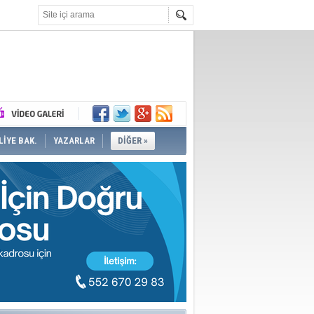
İYE BAK.
YAZARLAR
DİĞER »