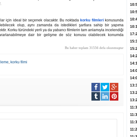
.
Hay
Redd
10:
Öğre
10:
Yasa
10:
nlar için ideal bir seçenek olacaktır. Bu noktada
korku filmleri
konusunda
ebilecek olup, aynı zamanda da istedikleri şartlara sahip bir yapıma
Beyn
10:
tir. Korku türündeki yerli ya da yabancı filmlerin tam anlamıyla incelendiği
Yaşa
17:
yararlanabilmeye dair bir gelişme de söz konusu olabilecek konumda
Düz
15:
Bu haber toplam 31556 defa okunmuştur
Fizi
15:
300 
14:
izleme
,
korku filmi
Hay
14:
Baş
geli
14:
Düş
14:
Daki
Kap
13:
Edi
(Roz
13:
Gör
13:
Meyv
11:
3,5 
11:
Old
11:
Dev
11:
Oluş
11: