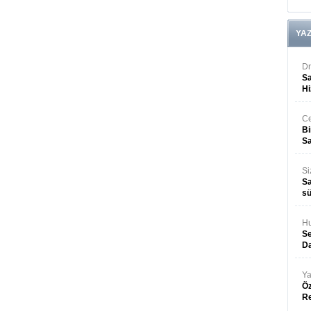
YA
Dr
Sa
Hi
Ce
Bi
Sa
Si
Sa
sü
Hu
Se
Da
Ya
Öz
R