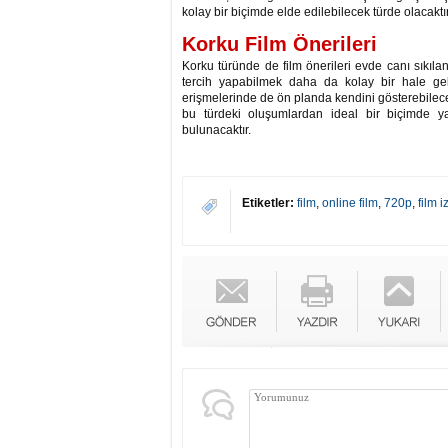
kolay bir biçimde elde edilebilecek türde olacaktır
Korku Film Önerileri
Korku türünde de film önerileri evde canı sıkıla
tercih yapabilmek daha da kolay bir hale gel
erişmelerinde de ön planda kendini gösterebilecek
bu türdeki oluşumlardan ideal bir biçimde 
bulunacaktır.
Etiketler:
film
,
online film
,
720p
,
film 