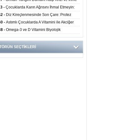
ini Artırıyor
23 -
Çocuklarda Karın Ağrısını İhmal Etmeyin:
disit Habercisi Olabilir
42 -
Diz Kireçlenmesinde Son Çare: Protez
iyatı İle Yaşam Kalitesi Artıyor
40 -
Astımlı Çocuklarda A Vitamini ile Akciğer
mi Arasında Bağlantı Bulundu
38 -
Omega-3 ve D Vitamini Biyolojik
anmayı Yavaşlatabilir
TÖRÜN SEÇTİKLERİ