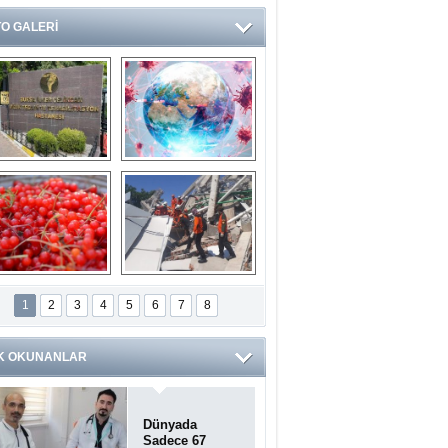
O GALERİ
Ve burası da bir 
14 soruda 
devlet hastanesi
Koronavirüs 
hakkında kendinizi 
test edin...
ilaburu meyvesi 
Endonezya’daki 
anserden koruyor
deprem: Ölü sayısı 
1
2
3
4
5
6
7
8
bin 203'e yükseldi
K OKUNANLAR
Dünyada
Sadece 67