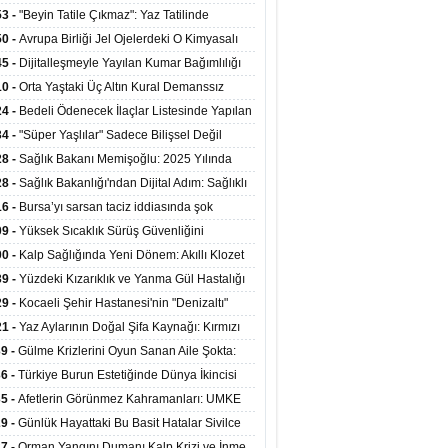
ata Tutundu
edilen Hastaya 9'uncu Çağrıda Nakil Yapıldı
53 -
"Beyin Tatile Çıkmaz": Yaz Tatilinde
nilenlerin Yüzde 39'u Unutulabiliyor
50 -
Avrupa Birliği Jel Ojelerdeki O Kimyasalı
kladı: Kısırlık ve Alerji Riski Uyarısı
45 -
Dijitalleşmeyle Yayılan Kumar Bağımlılığı
i ve Aileyi Yıkıma Uğratıyor
10 -
Orta Yaştaki Üç Altın Kural Demanssız
mı 13 Yıl Uzatabiliyor
24 -
Bedeli Ödenecek İlaçlar Listesinde Yapılan
enlemeler Hakkında Duyuru 2026/30
34 -
"Süper Yaşlılar" Sadece Bilişsel Değil
ksel Olarak da Daha Sağlıklı Yaşıyor
28 -
Sağlık Bakanı Memişoğlu: 2025 Yılında
Bini Aşkın Kişiye Emzirme Eğitimi Verildi
28 -
Sağlık Bakanlığı'ndan Dijital Adım: Sağlıklı
at Merkezlerinde Uzaktan Sağlık Hizmeti
16 -
Bursa’yı sarsan taciz iddiasında şok
ladı
şme!
09 -
Yüksek Sıcaklık Sürüş Güvenliğini
ürüyor: 40 Derecede Güvenli Sürüş Süresi 53
00 -
Kalp Sağlığında Yeni Dönem: Akıllı Klozet
kaya İniyor
ağı 30 Saniyede Ritim Bozukluğunu Tespit
39 -
Yüzdeki Kızarıklık ve Yanma Gül Hastalığı
yor
asea) Belirtisi Olabilir
29 -
Kocaeli Şehir Hastanesi'nin "Denizaltı"
ünümlü Ünitesi Hastalara Umut Oluyor
21 -
Yaz Aylarının Doğal Şifa Kaynağı: Kırmızı
eler Bağışıklığı ve Kalbi Koruyor
39 -
Gülme Krizlerini Oyun Sanan Aile Şokta:
Yaşındaki Çocuk 8 Kez Felç Geçirdi
36 -
Türkiye Burun Estetiğinde Dünya İkincisi
u
35 -
Afetlerin Görünmez Kahramanları: UMKE
 Kadrosuyla Görev Başında
29 -
Günlük Hayattaki Bu Basit Hatalar Sivilce
umunu Tetikliyor
27 -
Orman Yangını Dumanı Kalp Krizi ve İnme