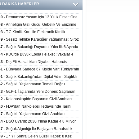
N DAKİKA HABERLER
10 -
Demanssız Yaşam İçin 13 Yıllık Fırsat: Orta
aki Yaşam Tarzı Beyin Sağlığını Belirliyor
08 -
Anneliğin Gizli Gücü: Gebelik Ve Emzirme
lojik Dayanıklılığı Artırabilir Mi?
03 -
T.C.Kimlik Kartı İle Elektronik Kimlik
rulama Yöntemi (Biyometrik Kimlik Doğrulama
39 -
Sessiz Tehlike Karaciğer Yağlanması: Siroz
emi) 07.08.2026
alp Krizine Davetiye Çıkarıyor!
47 -
Sağlık Bakanlığı Duyurdu: Yılın İlk 6 Ayında
inden Fazla Hasta Hiperbarik Oksijen Tedavisi
44 -
KDC'de Büyük Ebola Felaketi: Vakalar 4
 Aştı, Virüste Mutasyon Şüphesi!
43 -
Diş Eti Hastalıkları Diyabet Habercisi
ilir: Ağız Sağlığı Ve Şeker Arasındaki Çift Yönlü
41 -
Dünyada Sadece 67 Kişide Var: Türkiye’nin
Kanıtlandı
 Bundgaard Sendromu Vakası Diyarbakır’da
01 -
Sağlık Bakanlığı'ndan Dijital Adım: Sağlıklı
is Edildi
at Merkezlerinde Uzaktan Danışmanlık Dönemi
42 -
Sağlıklı Yaşlanmanın Temeli Doğru
ladı
enmeden Geçiyor: İleri Yaşta Hangi Besin
23 -
GLP-1 İlaçlarında Yeni Dönem: Sağlanan
erine İhtiyaç Duyuluyor?
alar Yalnızca Kilo Kaybıyla Sınırlı Değil
22 -
Kolonoskopide Başarının Gizli Anahtarı:
rsiz Bağırsak Temizliği Poliplerin Gözden
20 -
FDA’dan Narkolepsi Tedavisinde Tarihi
masına Neden Oluyor
: Oreksin Sistemini Hedefleyen İlk İlaç
17 -
Sağlıklı Yaşlanmanın Gizli Anahtarı:
lanıma Sunuldu
nli Kuvvet Antrenmanı Kas Ve Kemik Sağlığını
14 -
DSÖ Uyardı: 2030 Yılına Kadar 4,8 Milyon
uyor
ire ve Ebe Açığı Oluşabilir
27 -
Soğuk Algınlığı İle Başlayan Rahatsızlık
ciğer Yetmezliği Çıktı: 17 Yıl Sonra Nakille
09 -
17 Yıl Sonra Gelen Güzel Haber: 8 Kez