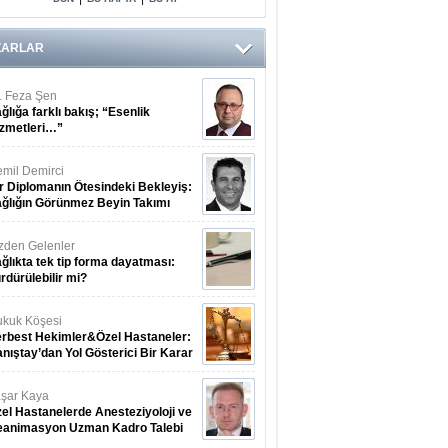
Arasındaki Çift
Yönlü Bağ
Kanıtlandı
ZARLAR
. Feza Şen
ğlığa farklı bakış; “Esenlik
zmetleri…”
mil Demirci
r Diplomanın Ötesindeki Bekleyiş:
ğlığın Görünmez Beyin Takımı
zden Gelenler
ğlıkta tek tip forma dayatması:
rdürülebilir mi?
kuk Köşesi
rbest Hekimler&Özel Hastaneler:
nıştay’dan Yol Gösterici Bir Karar
şar Kaya
el Hastanelerde Anesteziyoloji ve
eanimasyon Uzman Kadro Talebi