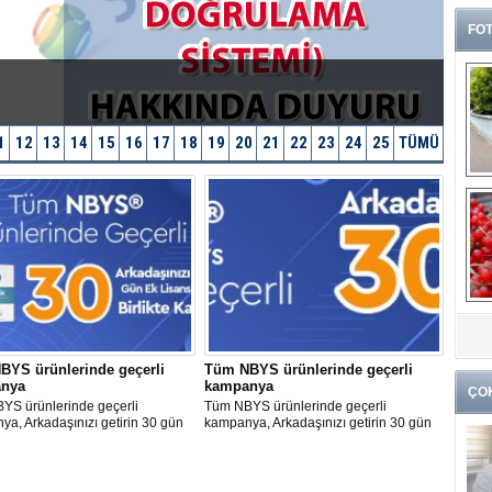
FOT
1
12
13
14
15
16
17
18
19
20
21
22
23
24
25
TÜMÜ
G
k
BYS ürünlerinde geçerli
Tüm NBYS ürünlerinde geçerli
nya
kampanya
ÇO
YS ürünlerinde geçerli
Tüm NBYS ürünlerinde geçerli
a, Arkadaşınızı getirin 30 gün
kampanya, Arkadaşınızı getirin 30 gün
ns kazanın
ek lisans kazanın