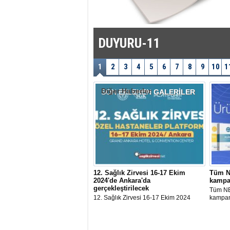
DUYURU-11
1
2
3
4
5
6
7
8
9
10
1
Diğer Haberler
SON EKLENEN
GALERİLER
12. Sağlık Zirvesi 16-17 Ekim
Tüm N
2024'de Ankara'da
kampa
gerçekleştirilecek
Tüm NB
12. Sağlık Zirvesi 16-17 Ekim 2024
kampany
tarihinde Grand Ankara Hotel &
ek lisa
Convention Center'da gerçekleştirilecek