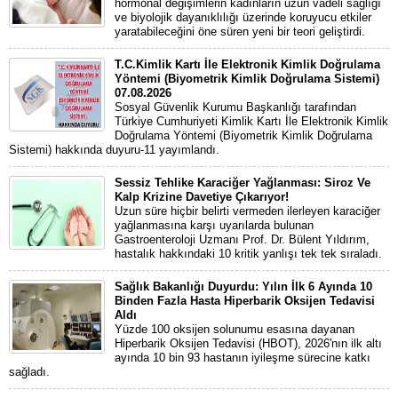
hormonal değişimlerin kadınların uzun vadeli sağlığı
ve biyolojik dayanıklılığı üzerinde koruyucu etkiler
yaratabileceğini öne süren yeni bir teori geliştirdi.
T.C.Kimlik Kartı İle Elektronik Kimlik Doğrulama
Yöntemi (Biyometrik Kimlik Doğrulama Sistemi)
07.08.2026
Sosyal Güvenlik Kurumu Başkanlığı tarafından
Türkiye Cumhuriyeti Kimlik Kartı İle Elektronik Kimlik
Doğrulama Yöntemi (Biyometrik Kimlik Doğrulama
Sistemi) hakkında duyuru-11 yayımlandı.
Sessiz Tehlike Karaciğer Yağlanması: Siroz Ve
Kalp Krizine Davetiye Çıkarıyor!
Uzun süre hiçbir belirti vermeden ilerleyen karaciğer
yağlanmasına karşı uyarılarda bulunan
Gastroenteroloji Uzmanı Prof. Dr. Bülent Yıldırım,
hastalık hakkındaki 10 kritik yanlışı tek tek sıraladı.
Sağlık Bakanlığı Duyurdu: Yılın İlk 6 Ayında 10
Binden Fazla Hasta Hiperbarik Oksijen Tedavisi
Aldı
Yüzde 100 oksijen solunumu esasına dayanan
Hiperbarik Oksijen Tedavisi (HBOT), 2026'nın ilk altı
ayında 10 bin 93 hastanın iyileşme sürecine katkı
sağladı.