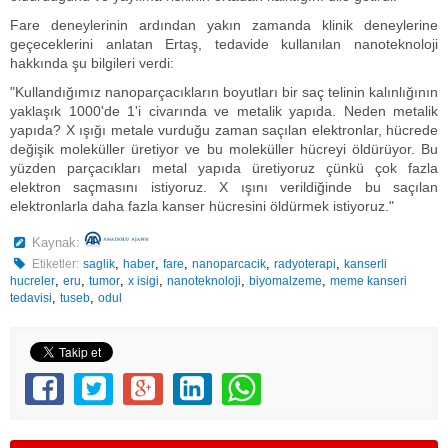
Fare deneylerinin ardından yakın zamanda klinik deneylerine
geçeceklerini anlatan Ertaş, tedavide kullanılan nanoteknoloji
hakkında şu bilgileri verdi:
"Kullandığımız nanoparçacıkların boyutları bir saç telinin kalınlığının
yaklaşık 1000'de 1'i civarında ve metalik yapıda. Neden metalik
yapıda? X ışığı metale vurduğu zaman saçılan elektronlar, hücrede
değişik moleküller üretiyor ve bu moleküller hücreyi öldürüyor. Bu
yüzden parçacıkları metal yapıda üretiyoruz çünkü çok fazla
elektron saçmasını istiyoruz. X ışını verildiğinde bu saçılan
elektronlarla daha fazla kanser hücresini öldürmek istiyoruz."
Kaynak:
,
,
,
,
,
Etiketler:
saglik
haber
fare
nanoparcacik
radyoterapi
kanserli
,
,
,
,
,
,
hucreler
eru
tumor
x isigi
nanoteknoloji
biyomalzeme
meme kanseri
,
,
tedavisi
tuseb
odul