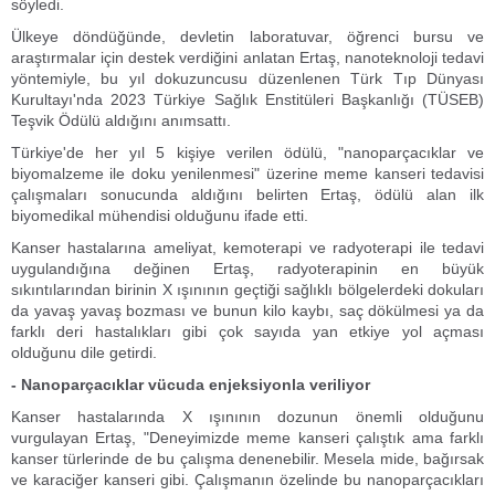
söyledi.
Ülkeye döndüğünde, devletin laboratuvar, öğrenci bursu ve
araştırmalar için destek verdiğini anlatan Ertaş, nanoteknoloji tedavi
yöntemiyle, bu yıl dokuzuncusu düzenlenen Türk Tıp Dünyası
Kurultayı'nda 2023 Türkiye Sağlık Enstitüleri Başkanlığı (TÜSEB)
Teşvik Ödülü aldığını anımsattı.
Türkiye'de her yıl 5 kişiye verilen ödülü, "nanoparçacıklar ve
biyomalzeme ile doku yenilenmesi" üzerine meme kanseri tedavisi
çalışmaları sonucunda aldığını belirten Ertaş, ödülü alan ilk
biyomedikal mühendisi olduğunu ifade etti.
Kanser hastalarına ameliyat, kemoterapi ve radyoterapi ile tedavi
uygulandığına değinen Ertaş, radyoterapinin en büyük
sıkıntılarından birinin X ışınının geçtiği sağlıklı bölgelerdeki dokuları
da yavaş yavaş bozması ve bunun kilo kaybı, saç dökülmesi ya da
farklı deri hastalıkları gibi çok sayıda yan etkiye yol açması
olduğunu dile getirdi.
- Nanoparçacıklar vücuda enjeksiyonla veriliyor
Kanser hastalarında X ışınının dozunun önemli olduğunu
vurgulayan Ertaş, "Deneyimizde meme kanseri çalıştık ama farklı
kanser türlerinde de bu çalışma denenebilir. Mesela mide, bağırsak
ve karaciğer kanseri gibi. Çalışmanın özelinde bu nanoparçacıkları