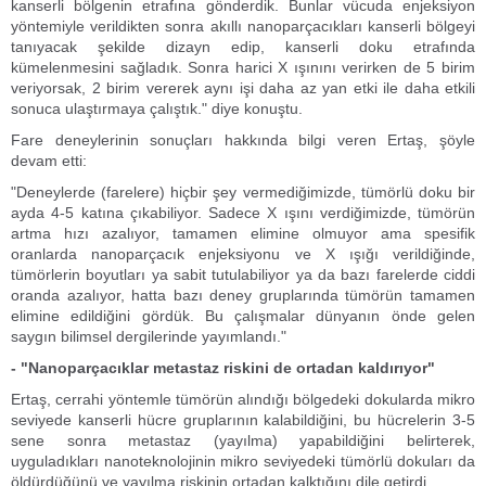
kanserli bölgenin etrafına gönderdik. Bunlar vücuda enjeksiyon
yöntemiyle verildikten sonra akıllı nanoparçacıkları kanserli bölgeyi
tanıyacak şekilde dizayn edip, kanserli doku etrafında
kümelenmesini sağladık. Sonra harici X ışınını verirken de 5 birim
veriyorsak, 2 birim vererek aynı işi daha az yan etki ile daha etkili
sonuca ulaştırmaya çalıştık." diye konuştu.
Fare deneylerinin sonuçları hakkında bilgi veren Ertaş, şöyle
devam etti:
"Deneylerde (farelere) hiçbir şey vermediğimizde, tümörlü doku bir
ayda 4-5 katına çıkabiliyor. Sadece X ışını verdiğimizde, tümörün
artma hızı azalıyor, tamamen elimine olmuyor ama spesifik
oranlarda nanoparçacık enjeksiyonu ve X ışığı verildiğinde,
tümörlerin boyutları ya sabit tutulabiliyor ya da bazı farelerde ciddi
oranda azalıyor, hatta bazı deney gruplarında tümörün tamamen
elimine edildiğini gördük. Bu çalışmalar dünyanın önde gelen
saygın bilimsel dergilerinde yayımlandı."
- "Nanoparçacıklar metastaz riskini de ortadan kaldırıyor"
Ertaş, cerrahi yöntemle tümörün alındığı bölgedeki dokularda mikro
seviyede kanserli hücre gruplarının kalabildiğini, bu hücrelerin 3-5
sene sonra metastaz (yayılma) yapabildiğini belirterek,
uyguladıkları nanoteknolojinin mikro seviyedeki tümörlü dokuları da
öldürdüğünü ve yayılma riskinin ortadan kalktığını dile getirdi.