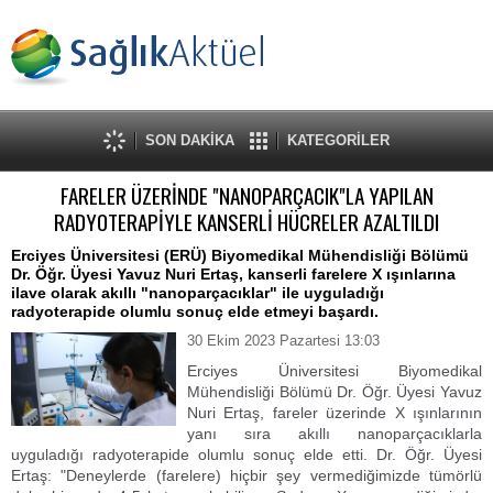
SON DAKİKA
KATEGORİLER
FARELER ÜZERİNDE "NANOPARÇACIK"LA YAPILAN
RADYOTERAPİYLE KANSERLİ HÜCRELER AZALTILDI
Erciyes Üniversitesi (ERÜ) Biyomedikal Mühendisliği Bölümü
Dr. Öğr. Üyesi Yavuz Nuri Ertaş, kanserli farelere X ışınlarına
ilave olarak akıllı "nanoparçacıklar" ile uyguladığı
radyoterapide olumlu sonuç elde etmeyi başardı.
30 Ekim 2023 Pazartesi 13:03
Erciyes Üniversitesi Biyomedikal
Mühendisliği Bölümü Dr. Öğr. Üyesi Yavuz
Nuri Ertaş, fareler üzerinde X ışınlarının
yanı sıra akıllı nanoparçacıklarla
uyguladığı radyoterapide olumlu sonuç elde etti. Dr. Öğr. Üyesi
Ertaş: "Deneylerde (farelere) hiçbir şey vermediğimizde tümörlü