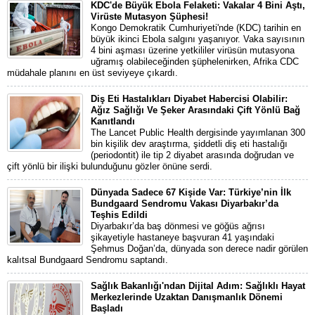
KDC'de Büyük Ebola Felaketi: Vakalar 4 Bini Aştı,
Virüste Mutasyon Şüphesi!
Kongo Demokratik Cumhuriyeti'nde (KDC) tarihin en
büyük ikinci Ebola salgını yaşanıyor. Vaka sayısının
4 bini aşması üzerine yetkililer virüsün mutasyona
uğramış olabileceğinden şüphelenirken, Afrika CDC
müdahale planını en üst seviyeye çıkardı.
Diş Eti Hastalıkları Diyabet Habercisi Olabilir:
Ağız Sağlığı Ve Şeker Arasındaki Çift Yönlü Bağ
Kanıtlandı
The Lancet Public Health dergisinde yayımlanan 300
bin kişilik dev araştırma, şiddetli diş eti hastalığı
(periodontit) ile tip 2 diyabet arasında doğrudan ve
çift yönlü bir ilişki bulunduğunu gözler önüne serdi.
Dünyada Sadece 67 Kişide Var: Türkiye’nin İlk
Bundgaard Sendromu Vakası Diyarbakır’da
Teşhis Edildi
Diyarbakır’da baş dönmesi ve göğüs ağrısı
şikayetiyle hastaneye başvuran 41 yaşındaki
Şehmus Doğan’da, dünyada son derece nadir görülen
kalıtsal Bundgaard Sendromu saptandı.
Sağlık Bakanlığı'ndan Dijital Adım: Sağlıklı Hayat
Merkezlerinde Uzaktan Danışmanlık Dönemi
Başladı