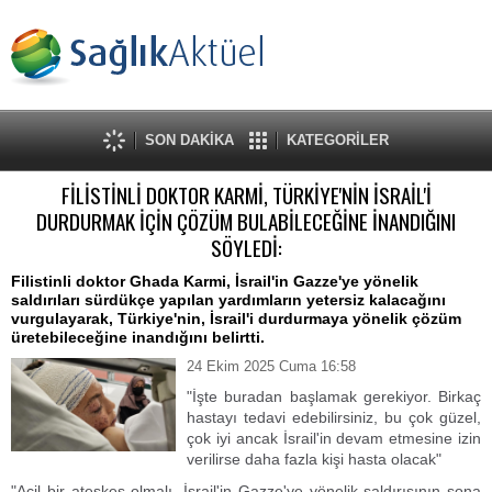
SON DAKİKA
KATEGORİLER
FİLİSTİNLİ DOKTOR KARMİ, TÜRKİYE'NİN İSRAİL'İ
DURDURMAK İÇİN ÇÖZÜM BULABİLECEĞİNE İNANDIĞINI
SÖYLEDİ:
Filistinli doktor Ghada Karmi, İsrail'in Gazze'ye yönelik
saldırıları sürdükçe yapılan yardımların yetersiz kalacağını
vurgulayarak, Türkiye'nin, İsrail'i durdurmaya yönelik çözüm
üretebileceğine inandığını belirtti.
24 Ekim 2025 Cuma 16:58
"İşte buradan başlamak gerekiyor. Birkaç
hastayı tedavi edebilirsiniz, bu çok güzel,
çok iyi ancak İsrail'in devam etmesine izin
verilirse daha fazla kişi hasta olacak"
"Acil bir ateşkes olmalı. İsrail'in Gazze'ye yönelik saldırısının sona