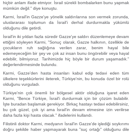
hiçbir anlam ifade etmiyor. İsrail sürekli bombalarken bunu yapmak
mümkün değil." diye konuştu.
Karmi, İsrail'in Gazze'ye yönelik saldırılarına son vermek zorunda,
uluslararası toplumun da İsrail'i derhal durdurmakla yükümlü
olduğunu dile getirdi.
İsrail'in iki yıldan fazla süredir Gazze'ye saldırı düzenlemeye devam
ettiğini söyleyen Karmi, "Sonuç olarak, Gazze halkının, özellikle de
çocukların ruh sağlığına verilen zarar, benim hayal bile
edemeyeceğim bir şey ve çok az insan bunu öngörebilir veya hayal
edebilir, bilmiyoruz. Tarihimizde hiç böyle bir durum yaşamadık."
değerlendirmesinde bulundu.
Karmi, Gazze'den hasta insanları kabul edip tedavi eden tüm
ülkelere teşekkürlerini ileterek, Türkiye'nin, bu konuda özel bir rolü
olduğunu vurguladı.
Türkiye'nin çok önemli bir bölgesel aktör olduğuna işaret eden
Karmi, "Bence Türkiye, İsrail'i durdurmak için bir çözüm bulabilir.
İşte buradan başlamak gerekiyor. Birkaç hastayı tedavi edebilirsiniz,
bu çok güzel, çok iyi ama İsrail'in devam etmesine izin verilirse
daha fazla kişi hasta olacak." ifadelerini kullandı.
Filistinli doktor Karmi, medyanın İsrail'in Gazze'de işlediği soykırımı
doğru şekilde haber yapmayarak buna "suç ortağı" olduğunu dile