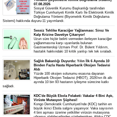
07.08.2026
Sosyal Güvenlik Kurumu Başkanlığı tarafından
Türkiye Cumhuriyeti Kimlik Kartı İle Elektronik Kimlik
Doğrulama Yöntemi (Biyometrik Kimlik Doğrulama
Sistemi) hakkında duyuru-11 yayımlandı.
Sessiz Tehlike Karaciğer Yağlanması: Siroz Ve
Kalp Krizine Davetiye Çıkarıyor!
Uzun süre hiçbir belirti vermeden ilerleyen karaciğer
yağlanmasına karşı uyarılarda bulunan
Gastroenteroloji Uzmanı Prof. Dr. Bülent Yıldırım,
hastalık hakkındaki 10 kritik yanlışı tek tek sıraladı.
Sağlık Bakanlığı Duyurdu: Yılın İlk 6 Ayında 10
Binden Fazla Hasta Hiperbarik Oksijen Tedavisi
Aldı
Yüzde 100 oksijen solunumu esasına dayanan
Hiperbarik Oksijen Tedavisi (HBOT), 2026'nın ilk altı
ayında 10 bin 93 hastanın iyileşme sürecine katkı
sağladı.
KDC'de Büyük Ebola Felaketi: Vakalar 4 Bini Aştı,
Virüste Mutasyon Şüphesi!
Kongo Demokratik Cumhuriyeti'nde (KDC) tarihin en
büyük ikinci Ebola salgını yaşanıyor. Vaka sayısının
4 bini aşması üzerine yetkililer virüsün mutasyona
uğramış olabileceğinden şüphelenirken, Afrika CDC