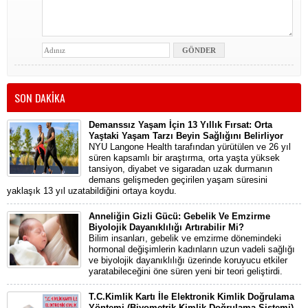
SON DAKİKA
Demanssız Yaşam İçin 13 Yıllık Fırsat: Orta
Yaştaki Yaşam Tarzı Beyin Sağlığını Belirliyor
NYU Langone Health tarafından yürütülen ve 26 yıl
süren kapsamlı bir araştırma, orta yaşta yüksek
tansiyon, diyabet ve sigaradan uzak durmanın
demans gelişmeden geçirilen yaşam süresini
yaklaşık 13 yıl uzatabildiğini ortaya koydu.
Anneliğin Gizli Gücü: Gebelik Ve Emzirme
Biyolojik Dayanıklılığı Artırabilir Mi?
Bilim insanları, gebelik ve emzirme dönemindeki
hormonal değişimlerin kadınların uzun vadeli sağlığı
ve biyolojik dayanıklılığı üzerinde koruyucu etkiler
yaratabileceğini öne süren yeni bir teori geliştirdi.
T.C.Kimlik Kartı İle Elektronik Kimlik Doğrulama
Yöntemi (Biyometrik Kimlik Doğrulama Sistemi)