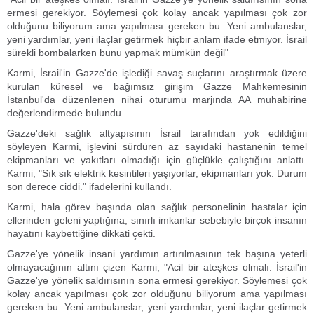
ermesi gerekiyor. Söylemesi çok kolay ancak yapılması çok zor
olduğunu biliyorum ama yapılması gereken bu. Yeni ambulanslar,
yeni yardımlar, yeni ilaçlar getirmek hiçbir anlam ifade etmiyor. İsrail
sürekli bombalarken bunu yapmak mümkün değil"
Karmi, İsrail'in Gazze'de işlediği savaş suçlarını araştırmak üzere
kurulan küresel ve bağımsız girişim Gazze Mahkemesinin
İstanbul'da düzenlenen nihai oturumu marjında AA muhabirine
değerlendirmede bulundu.
Gazze'deki sağlık altyapısının İsrail tarafından yok edildiğini
söyleyen Karmi, işlevini sürdüren az sayıdaki hastanenin temel
ekipmanları ve yakıtları olmadığı için güçlükle çalıştığını anlattı.
Karmi, "Sık sık elektrik kesintileri yaşıyorlar, ekipmanları yok. Durum
son derece ciddi." ifadelerini kullandı.
Karmi, hala görev başında olan sağlık personelinin hastalar için
ellerinden geleni yaptığına, sınırlı imkanlar sebebiyle birçok insanın
hayatını kaybettiğine dikkati çekti.
Gazze'ye yönelik insani yardımın artırılmasının tek başına yeterli
olmayacağının altını çizen Karmi, "Acil bir ateşkes olmalı. İsrail'in
Gazze'ye yönelik saldırısının sona ermesi gerekiyor. Söylemesi çok
kolay ancak yapılması çok zor olduğunu biliyorum ama yapılması
gereken bu. Yeni ambulanslar, yeni yardımlar, yeni ilaçlar getirmek