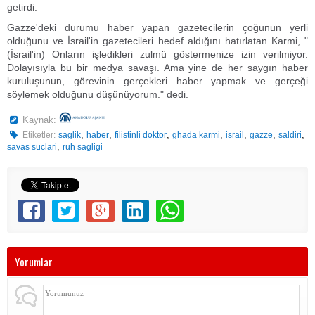
getirdi.
Gazze'deki durumu haber yapan gazetecilerin çoğunun yerli
olduğunu ve İsrail'in gazetecileri hedef aldığını hatırlatan Karmi, "
(İsrail'in) Onların işledikleri zulmü göstermenize izin verilmiyor.
Dolayısıyla bu bir medya savaşı. Ama yine de her saygın haber
kuruluşunun, görevinin gerçekleri haber yapmak ve gerçeği
söylemek olduğunu düşünüyorum." dedi.
Kaynak:
,
,
,
,
,
,
,
Etiketler:
saglik
haber
filistinli doktor
ghada karmi
israil
gazze
saldiri
,
savas suclari
ruh sagligi
Yorumlar