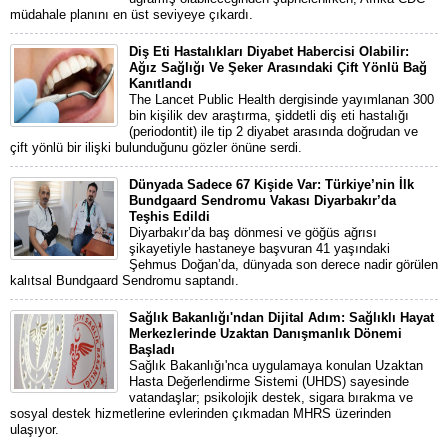
müdahale planını en üst seviyeye çıkardı.
Diş Eti Hastalıkları Diyabet Habercisi Olabilir:
Ağız Sağlığı Ve Şeker Arasındaki Çift Yönlü Bağ
Kanıtlandı
The Lancet Public Health dergisinde yayımlanan 300
bin kişilik dev araştırma, şiddetli diş eti hastalığı
(periodontit) ile tip 2 diyabet arasında doğrudan ve
çift yönlü bir ilişki bulunduğunu gözler önüne serdi.
Dünyada Sadece 67 Kişide Var: Türkiye’nin İlk
Bundgaard Sendromu Vakası Diyarbakır’da
Teşhis Edildi
Diyarbakır’da baş dönmesi ve göğüs ağrısı
şikayetiyle hastaneye başvuran 41 yaşındaki
Şehmus Doğan’da, dünyada son derece nadir görülen
kalıtsal Bundgaard Sendromu saptandı.
Sağlık Bakanlığı'ndan Dijital Adım: Sağlıklı Hayat
Merkezlerinde Uzaktan Danışmanlık Dönemi
Başladı
Sağlık Bakanlığı'nca uygulamaya konulan Uzaktan
Hasta Değerlendirme Sistemi (UHDS) sayesinde
vatandaşlar; psikolojik destek, sigara bırakma ve
sosyal destek hizmetlerine evlerinden çıkmadan MHRS üzerinden
ulaşıyor.