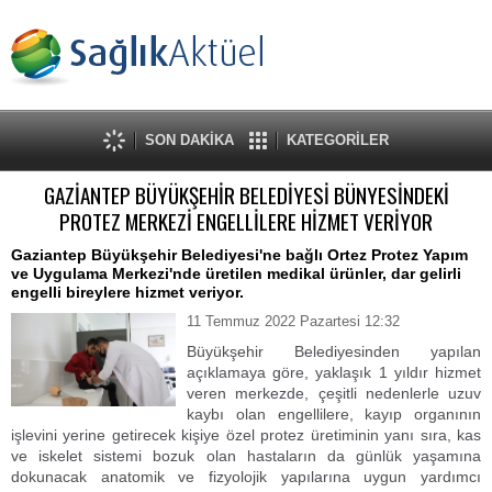
SON DAKİKA
KATEGORİLER
GAZİANTEP BÜYÜKŞEHİR BELEDİYESİ BÜNYESİNDEKİ
PROTEZ MERKEZİ ENGELLİLERE HİZMET VERİYOR
Gaziantep Büyükşehir Belediyesi'ne bağlı Ortez Protez Yapım
ve Uygulama Merkezi'nde üretilen medikal ürünler, dar gelirli
engelli bireylere hizmet veriyor.
11 Temmuz 2022 Pazartesi 12:32
Büyükşehir Belediyesinden yapılan
açıklamaya göre, yaklaşık 1 yıldır hizmet
veren merkezde, çeşitli nedenlerle uzuv
kaybı olan engellilere, kayıp organının
işlevini yerine getirecek kişiye özel protez üretiminin yanı sıra, kas
ve iskelet sistemi bozuk olan hastaların da günlük yaşamına
dokunacak anatomik ve fizyolojik yapılarına uygun yardımcı