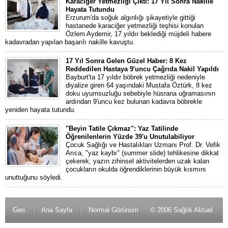
Karaciğer Yetmezliği Çıktı: 17 Yıl Sonra Nakille
Hayata Tutundu
Erzurum'da soğuk algınlığı şikayetiyle gittiği
hastanede karaciğer yetmezliği teşhisi konulan
Özlem Aydemir, 17 yıldır beklediği müjdeli habere
kadavradan yapılan başarılı nakille kavuştu.
17 Yıl Sonra Gelen Güzel Haber: 8 Kez
Reddedilen Hastaya 9'uncu Çağrıda Nakil Yapıldı
Bayburt'ta 17 yıldır böbrek yetmezliği nedeniyle
diyalize giren 64 yaşındaki Mustafa Öztürk, 8 kez
doku uyumsuzluğu sebebiyle hüsrana uğramasının
ardından 9'uncu kez bulunan kadavra böbrekle
yeniden hayata tutundu.
"Beyin Tatile Çıkmaz": Yaz Tatilinde
Öğrenilenlerin Yüzde 39'u Unutulabiliyor
Çocuk Sağlığı ve Hastalıkları Uzmanı Prof. Dr. Vefik
Arıca, "yaz kaybı" (summer slide) tehlikesine dikkat
çekerek, yazın zihinsel aktivitelerden uzak kalan
çocukların okulda öğrendiklerinin büyük kısmını
unuttuğunu söyledi.
Geri
Ana Sayfa
Normal Görünüm
© 2006 Sağlık Aktüel