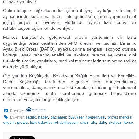
cihazlar yapılıyor.
Gelen talepler doğrultusunda kişilerin ihtiyaç duyduğu protezler, 1
ay içerisinde kullanıma hazır hale getirilirken, ürün yapımında el
işçiliği büyük rol oynuyor. Merkezde ayrıca fizik tedavi ve
rehabilitasyon eğitimleri de veriliyor.
Merkez bünyesinde geleneksel üretim yönteminin en fazla
uygulandığı ortez çeşitlerinden AFO üretimi ve tadilatı, Dinamik
Ayak Bilek Ortezi (DAFO), ayakta durma sehpası, skolyoz oturma
koltuğu, ayak tabanlık analizi ve skolyoz tarama ve korse gibi
ürünlerin üretimi yapılırken, medikal malzemelerin tamirat ve tadilat
işleri de yürütülüyor.
Öte yandan Büyükşehir Belediyesi Sağlık Hizmetleri ve Engelliler
Daire Başkanlığı tarafından engelliler için bilinçlendirilme,
yönlendirilme, danışmanlık, mesleki konular, istihdam gibi toplumsal
alanda ekonomik refahı beraberinde getirecek bilgilendirme
sunumları ve eğitimler gerçekleştiriliyor.
Kaynak:
,
,
,
,
Etiketler:
saglik
haber
gaziantep buyuksehir belediyesi
protez merkezi
,
,
,
,
,
,
,
engelli
protez
fizik tedavi ve rehabilitasyon
ortez
afo
dafo
skolyoz
korse