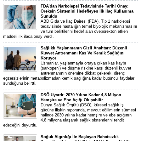
FDA’dan Narkolepsi Tedavisinde Tarihi Onay:
Oreksin Sistemini Hedefleyen İlk İlaç Kullanıma
Sunuldu
ABD Gıda ve İlaç Dairesi (FDA), Tip 1 narkolepsi
tedavisinde hastalığın temel biyolojik mekanizmasını
ve tüm belirtilerini hedef alan oveporexton etken
maddeli ilk ilaca onay verdi.
Sağlıklı Yaşlanmanın Gizli Anahtarı: Düzenli
Kuvvet Antrenmanı Kas Ve Kemik Sağlığını
Koruyor
Uzmanlar, yaşlanmayla ortaya çıkan kas kaybı
(sarkopeni) ve düşme riskine karşı düzenli kuvvet
antrenmanının önemine dikkat çekerek, direnç
egzersizlerinin metabolizmadan kemik sağlığına kadar bütüncül faydalar
sunduğunu belirtti.
DSÖ Uyardı: 2030 Yılına Kadar 4,8 Milyon
Hemşire ve Ebe Açığı Oluşabilir
Dünya Sağlık Örgütü (DSÖ), küresel sağlık iş
gücüne ilişkin raporunda, mevcut eğilimlerin sürmesi
halinde 2030 yılına kadar hemşire ve ebe açığının
4,8 milyona ulaşarak sağlık sistemlerini tehdit
edeceğini duyurdu.
Soğuk Algınlığı İle Başlayan Rahatsızlık