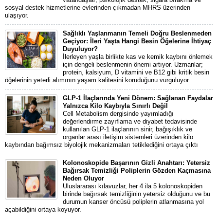
sosyal destek hizmetlerine evlerinden çıkmadan MHRS üzerinden
ulaşıyor.
Sağlıklı Yaşlanmanın Temeli Doğru Beslenmeden
Geçiyor: İleri Yaşta Hangi Besin Öğelerine İhtiyaç
Duyuluyor?
İlerleyen yaşla birlikte kas ve kemik kaybını önlemek
için dengeli beslenmenin önemi artıyor. Uzmanlar;
protein, kalsiyum, D vitamini ve B12 gibi kritik besin
öğelerinin yeterli alımının yaşam kalitesini koruduğunu vurguluyor.
GLP-1 İlaçlarında Yeni Dönem: Sağlanan Faydalar
Yalnızca Kilo Kaybıyla Sınırlı Değil
Cell Metabolism dergisinde yayımladığı
değerlendirme zayıflama ve diyabet tedavisinde
kullanılan GLP-1 ilaçlarının sinir, bağışıklık ve
organlar arası iletişim sistemleri üzerinden kilo
kaybından bağımsız biyolojik mekanizmaları tetiklediğini ortaya çıktı
Kolonoskopide Başarının Gizli Anahtarı: Yetersiz
Bağırsak Temizliği Poliplerin Gözden Kaçmasına
Neden Oluyor
Uluslararası kılavuzlar, her 4 ila 5 kolonoskopiden
birinde bağırsak temizliğinin yetersiz olduğunu ve bu
durumun kanser öncüsü poliplerin atlanmasına yol
açabildiğini ortaya koyuyor.