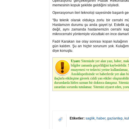
Operasyonu gerçekleştiren Plastik Rekonstrük
memesinin kopuk şekilde geldiğini söyledi.
Operasyonun ileri teknoloji sayesinde başarılı geç
"Bu teknik olarak oldukça zorlu bir cerrahi mü
Hastamızın durumu şu anda gayet iyi. Estetik açı
değil, aynı zamanda hastanemizin cerrahi kap
mikrocerrahi yöntemiyle vücuttaki en ince damarla
Fadıl Karakan ise olay sonrası kopan kulağının 
gün kaldım. Şu an hiçbir sorunum yok. Kulağım 
diye konuştu.
Uyarı:
Sitemizde yer alan yazı, haber, maka
bilgiler zamanla geçerliliğini kaybedebilir
muayenesi ve tedavisi yerine kullanılamaz, 
Ansiklopedisinde ve haberlerde yer alan bi
ilaçlarla etkileşime girerek ciddi yan etkiler oluşturabilir
durumlarda lütfen uzman bir doktora danışınız. Sitemi
zarardan sorumlu tutulamaz. Sitemizi ziyaret eden, yoru
Etiketler:
saglik
,
haber
,
gaziantep
,
ku