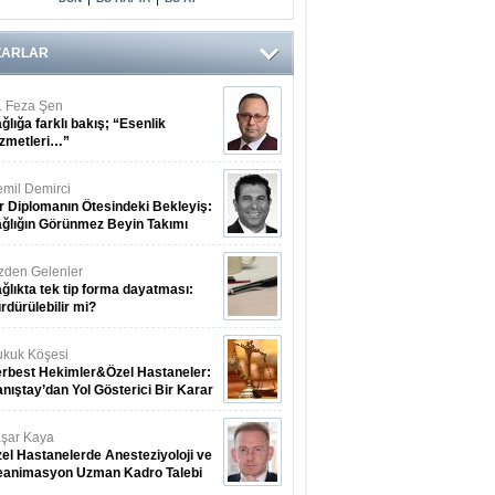
ZARLAR
. Feza Şen
ğlığa farklı bakış; “Esenlik
zmetleri…”
mil Demirci
r Diplomanın Ötesindeki Bekleyiş:
ğlığın Görünmez Beyin Takımı
zden Gelenler
ğlıkta tek tip forma dayatması:
rdürülebilir mi?
kuk Köşesi
rbest Hekimler&Özel Hastaneler:
nıştay’dan Yol Gösterici Bir Karar
şar Kaya
el Hastanelerde Anesteziyoloji ve
eanimasyon Uzman Kadro Talebi