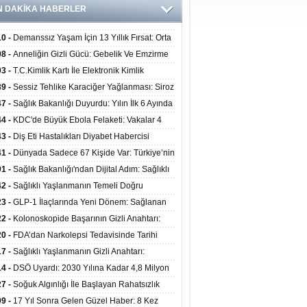
N DAKİKA HABERLER
10 -
Demanssız Yaşam İçin 13 Yıllık Fırsat: Orta
aki Yaşam Tarzı Beyin Sağlığını Belirliyor
08 -
Anneliğin Gizli Gücü: Gebelik Ve Emzirme
lojik Dayanıklılığı Artırabilir Mi?
03 -
T.C.Kimlik Kartı İle Elektronik Kimlik
rulama Yöntemi (Biyometrik Kimlik Doğrulama
39 -
Sessiz Tehlike Karaciğer Yağlanması: Siroz
emi) 07.08.2026
alp Krizine Davetiye Çıkarıyor!
47 -
Sağlık Bakanlığı Duyurdu: Yılın İlk 6 Ayında
inden Fazla Hasta Hiperbarik Oksijen Tedavisi
44 -
KDC'de Büyük Ebola Felaketi: Vakalar 4
 Aştı, Virüste Mutasyon Şüphesi!
43 -
Diş Eti Hastalıkları Diyabet Habercisi
ilir: Ağız Sağlığı Ve Şeker Arasındaki Çift Yönlü
41 -
Dünyada Sadece 67 Kişide Var: Türkiye’nin
Kanıtlandı
 Bundgaard Sendromu Vakası Diyarbakır’da
01 -
Sağlık Bakanlığı'ndan Dijital Adım: Sağlıklı
is Edildi
at Merkezlerinde Uzaktan Danışmanlık Dönemi
42 -
Sağlıklı Yaşlanmanın Temeli Doğru
ladı
enmeden Geçiyor: İleri Yaşta Hangi Besin
23 -
GLP-1 İlaçlarında Yeni Dönem: Sağlanan
erine İhtiyaç Duyuluyor?
alar Yalnızca Kilo Kaybıyla Sınırlı Değil
22 -
Kolonoskopide Başarının Gizli Anahtarı:
rsiz Bağırsak Temizliği Poliplerin Gözden
20 -
FDA’dan Narkolepsi Tedavisinde Tarihi
masına Neden Oluyor
: Oreksin Sistemini Hedefleyen İlk İlaç
17 -
Sağlıklı Yaşlanmanın Gizli Anahtarı:
lanıma Sunuldu
nli Kuvvet Antrenmanı Kas Ve Kemik Sağlığını
14 -
DSÖ Uyardı: 2030 Yılına Kadar 4,8 Milyon
uyor
ire ve Ebe Açığı Oluşabilir
27 -
Soğuk Algınlığı İle Başlayan Rahatsızlık
ciğer Yetmezliği Çıktı: 17 Yıl Sonra Nakille
09 -
17 Yıl Sonra Gelen Güzel Haber: 8 Kez