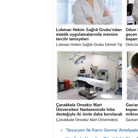
Lokman Hekim Sağlık Grubu'ndan
Odun 
estetik uygulamalarında mevsim
geçen 
tercihi tavsiyeleri
başarı
Lokman Hekim Sağlık Grubu Demet Tıp
Ordu'd
Merkezi Medikal Estetik Bölümü'nden
Cemal 
Dr. Ayşe Naz Kara, medikal estetik
kopan 
uygulamalarında sonbahar ve kış
Ünivers
mevsiminin tercih edilmesi tavsiyesinde
Hastan
bulundu.
saat so
Çanakkale Onsekiz Mart
Gazian
Üniversitesi Hastanesinde hibe
kopan
desteğiyle iki ünite daha kurulacak
mikroc
Çanakkale Onsekiz Mart Üniversitesi
Gaziant
(ÇOMÜ) Hastanesi bünyesinde
kopan 
Mikrocerrahi Ünitesi ile Yara ve Yanık
mikroce
’Sezaryen İle Karın Germe’ Ameliyatla
Tedavi Ünitesi kurulacak.
yerine d