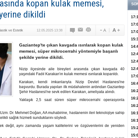
rasında kopan kulak memesi,
SO
erine dikildi
17:
Yaşt
17:
lastik ve Estetik
12.05.2025 13:38
Biyo
17:
Doğ
15:
Gaziantep'te çıkan kavgada ısırılarak kopan kulak
Sist
Ve K
14:
memesi, süper mikrocerrahi yöntemiyle başarılı
10 B
12:
şekilde yerine dikildi.
Aldı
Bini
12:
Olab
12:
Nizip ilçesinde aile bireyleri arasında çıkan kavgada 40
yaşındaki Fadıl Karakan'ın kulak memesi ısırılarak koparıldı.
Bağ 
İlk
17:
Karakan, kendi imkanlarıyla Nizip Devlet Hastanesi'ne
Teşh
Hay
16:
başvurdu. Burada yapılan ilk müdahalenin ardından Gaziantep
Baş
Besl
16:
Şehir Hastanesi'ne sevk edilen Karakan, ameliyata alındı.
Öğel
Fayd
16:
Yaklaşık 2,5 saat süren süper mikrocerrahi operasyonla
Yete
16:
Kaç
Uzm. Dr. Mehmet Doğan, AA muhabirine, hastanenin ileri teknolojiye sahip
Onay
16:
likli sağlık hizmeti sunduklarını söyledi.
Kul
Düze
16:
ek değil, aynı zamanda yaşam kalitelerini ve özgüvenlerini de yeniden
Kor
Hemş
15:
Kara
15: