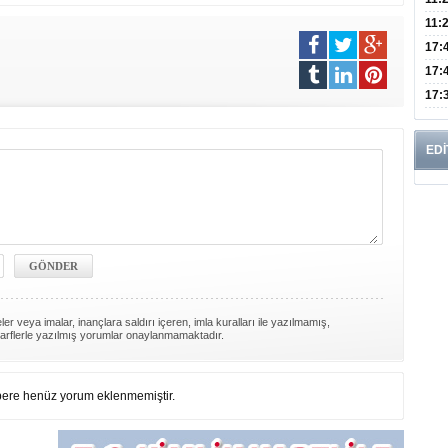
Risk
11:
Apan
17:
Amel
17:
Hac
17:
Yaşl
EDİ
er veya imalar, inançlara saldırı içeren, imla kuralları ile yazılmamış,
arflerle yazılmış yorumlar onaylanmamaktadır.
ere henüz yorum eklenmemiştir.