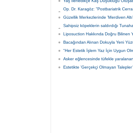
Yaş İlerledikçe Kaş Düşüklüğü Oluşab
Op. Dr. Karagöz: "Postbariatrik Cerr
Giderilebilir”
Güzellik Merkezlerinde ’Merdiven Altı’
Sahipsiz köpeklerin saldırdığı Tunaha
nakli
Liposuction Hakkında Doğru Bilinen Y
Bacağından Alınan Dokuyla Yeni Yü
“Her Estetik İşlem Yaz İçin Uygun Olm
Asker eğlencesinde tüfekle yaralana
Estetikte ’Gerçekçi Olmayan Talepler’ 