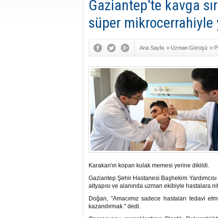
Gaziantep'te kavga sı
süper mikrocerrahiyle y
Ana Sayfa
»
Uzman Görüşü
»
P
Cerrahi
Karakan'ın kopan kulak memesi yerine dikildi.
Gaziantep Şehir Hastanesi Başhekim Yardımcısı 
altyapısı ve alanında uzman ekibiyle hastalara nite
Doğan, "Amacımız sadece hastaları tedavi etm
kazandırmak." dedi.