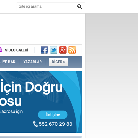
İYE BAK.
YAZARLAR
DİĞER »