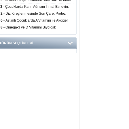
ini Artırıyor
23 -
Çocuklarda Karın Ağrısını İhmal Etmeyin:
disit Habercisi Olabilir
42 -
Diz Kireçlenmesinde Son Çare: Protez
iyatı İle Yaşam Kalitesi Artıyor
40 -
Astımlı Çocuklarda A Vitamini ile Akciğer
mi Arasında Bağlantı Bulundu
38 -
Omega-3 ve D Vitamini Biyolojik
anmayı Yavaşlatabilir
TÖRÜN SEÇTİKLERİ