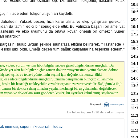
tif ve Estetik Cerrahi Uzmanı Op. Dr. Serkan Tokgönül, hastanın kulak
Hay
Redd
10:
Öğre
10:
tiğini ifade eden Tokgönül, şunları kaydetti:
Yasa
10:
dahaledir. Yüksek beceri, hızlı karar alma ve ekip çalışması gerektirir.
dan da tatmin edici bir sonuç elde ettik. Bu yalnızca başarılı bir ameliyat
Beyn
10:
asitesini ve ekip uyumunu da ortaya koyan önemli bir örnektir. Süper
Yaşa
17:
rı onardık."
Düz
15:
parçasını bulup uygun şekilde muhafaza ettiğini belirterek, "Hastanede 7
Fizi
15:
eskisi gibi oldu. Emeği geçen tüm sağlık çalışanlarına teşekkür ederim."
300 
14:
Hay
14:
le, video, yorum ve tüm tıbbi bilgiler sadece genel bilgilendirme amaçlıdır. Bu
. Sitede yer alan bu bilgiler hiçbir zaman doktor muayenesinin yerini alamaz, doktor
Baş
geli
14:
kişisel teşhis ve tedavi yönteminin seçimi için değerlendirilemez. Bitki
Düş
14:
lgiler sadece bilgilendirme amaçlıdır, uzmana danışmadan bilinçsiz kullanımda
, başka bir hastalığı tetikleyebilir veya bir organınıza zarar verebilir. Sağlığınızla ilgili
Daki
Kap
13:
z, uzman bir doktora danışılmadan yapılan herhangi bir uygulamadan doğabilecek
Edi
m yapan ve doktorlara soru gönderen kişiler, bu uyarıları kabul etmiş sayılacaktır.
(Roz
13:
Gör
13:
Kaynak:
Meyv
11:
Bu haber toplam 1928 defa okunmuştur
3,5 
11:
Old
11:
lak memesi
,
super mikrocerrahi
,
tedavi
Dev
11:
Oluş
11: