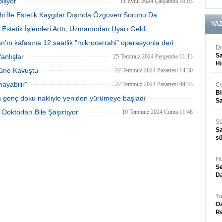
iliyor
operasyonlarında yeni nesil tekniklerle
11 Eylül 2024 Çarşamba 10:03
doğal ve izsiz görünüm sağlamanın
ahi İle Estetik Kaygılar Dışında Özgüven Sorunu Da
mümkün olduğunu bildirdi.
YA
 Estetik İşlemleri Arttı, Uzmanından Uyarı Geldi
15 Ağustos 2024 Perşembe 10:08
07 Ağustos 2024 Çarşamba 12:08
n'ın kafasına 12 saatlik "mikrocerrahi" operasyonla deri
Dr
Sa
anlışlar
25 Temmuz 2024 Perşembe 11:13
25 Temmuz 2024 Perşembe 11:13
Hi
züne Kavuştu
22 Temmuz 2024 Pazartesi 14:30
ayabilir”
22 Temmuz 2024 Pazartesi 09:33
Ce
Bi
n genç doku nakliyle yeniden yürümeye başladı
Sa
20 Temmuz 2024 Cumartesi 11:53
Doktorları Bile Şaşırtıyor
19 Temmuz 2024 Cuma 11:48
Si
Sa
sü
Hu
Se
Da
Ya
Öz
R