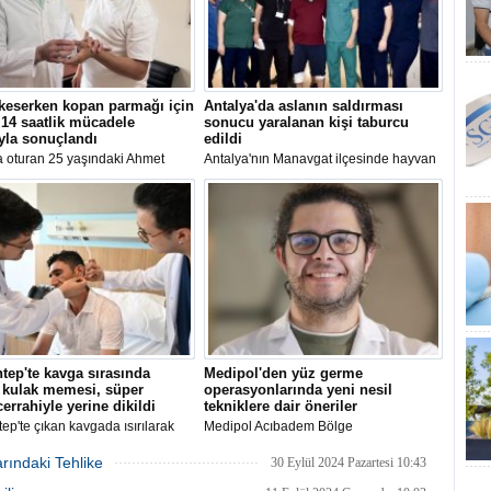
keserken kopan parmağı için
Antalya'da aslanın saldırması
14 saatlik mücadele
sonucu yaralanan kişi taburcu
yla sonuçlandı
edildi
a oturan 25 yaşındaki Ahmet
Antalya'nın Manavgat ilçesinde hayvan
Günindi'nin odun keserken
parkından kaçan aslanın saldırması
başparmağı, Karadeniz Teknik
sonucu yaralanan Süleyman Kır,
itesi (KTÜ) Tıp Fakültesi Farabi
hastanedeki tedavisinin ardından
esinde yapılan ameliyatla 14
taburcu edildi.
nra yerine dikildi.
tep'te kavga sırasında
Medipol'den yüz germe
 kulak memesi, süper
operasyonlarında yeni nesil
errahiyle yerine dikildi
tekniklere dair öneriler
ep'te çıkan kavgada ısırılarak
Medipol Acıbadem Bölge
kulak memesi, süper
Hastanesinden Plastik ve Rekonstrüktif
rrahi yöntemiyle başarılı şekilde
Cerrahi Uzmanı Dr. Öğr. Üyesi Burak
rındaki Tehlike
30 Eylül 2024 Pazartesi 10:43
ikildi.
Ergün Tatar, yüz germe