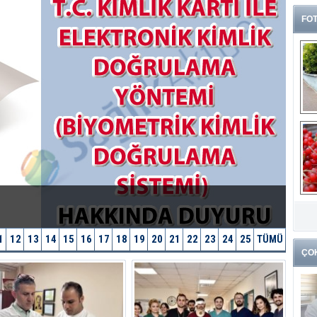
FOT
G
k
1
12
13
14
15
16
17
18
19
20
21
22
23
24
25
TÜMÜ
ÇO