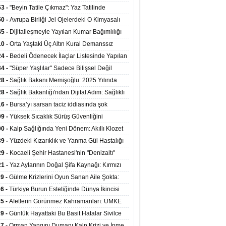
ata Tutundu
edilen Hastaya 9'uncu Çağrıda Nakil Yapıldı
53 -
"Beyin Tatile Çıkmaz": Yaz Tatilinde
nilenlerin Yüzde 39'u Unutulabiliyor
50 -
Avrupa Birliği Jel Ojelerdeki O Kimyasalı
kladı: Kısırlık ve Alerji Riski Uyarısı
45 -
Dijitalleşmeyle Yayılan Kumar Bağımlılığı
i ve Aileyi Yıkıma Uğratıyor
10 -
Orta Yaştaki Üç Altın Kural Demanssız
mı 13 Yıl Uzatabiliyor
24 -
Bedeli Ödenecek İlaçlar Listesinde Yapılan
enlemeler Hakkında Duyuru 2026/30
34 -
"Süper Yaşlılar" Sadece Bilişsel Değil
ksel Olarak da Daha Sağlıklı Yaşıyor
28 -
Sağlık Bakanı Memişoğlu: 2025 Yılında
Bini Aşkın Kişiye Emzirme Eğitimi Verildi
28 -
Sağlık Bakanlığı'ndan Dijital Adım: Sağlıklı
at Merkezlerinde Uzaktan Sağlık Hizmeti
16 -
Bursa’yı sarsan taciz iddiasında şok
ladı
şme!
09 -
Yüksek Sıcaklık Sürüş Güvenliğini
ürüyor: 40 Derecede Güvenli Sürüş Süresi 53
00 -
Kalp Sağlığında Yeni Dönem: Akıllı Klozet
kaya İniyor
ağı 30 Saniyede Ritim Bozukluğunu Tespit
39 -
Yüzdeki Kızarıklık ve Yanma Gül Hastalığı
yor
asea) Belirtisi Olabilir
29 -
Kocaeli Şehir Hastanesi'nin "Denizaltı"
ünümlü Ünitesi Hastalara Umut Oluyor
21 -
Yaz Aylarının Doğal Şifa Kaynağı: Kırmızı
eler Bağışıklığı ve Kalbi Koruyor
39 -
Gülme Krizlerini Oyun Sanan Aile Şokta:
Yaşındaki Çocuk 8 Kez Felç Geçirdi
36 -
Türkiye Burun Estetiğinde Dünya İkincisi
u
35 -
Afetlerin Görünmez Kahramanları: UMKE
 Kadrosuyla Görev Başında
29 -
Günlük Hayattaki Bu Basit Hatalar Sivilce
umunu Tetikliyor
27 -
Orman Yangını Dumanı Kalp Krizi ve İnme