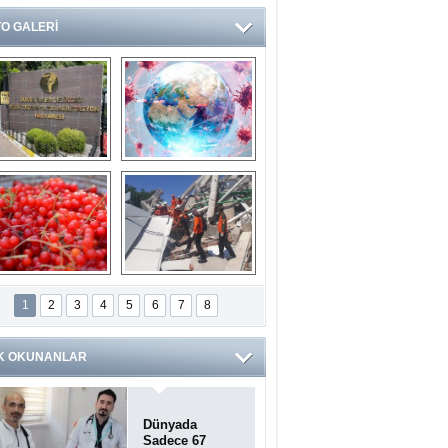
O GALERİ
Ve burası da bir 
14 soruda 
devlet hastanesi
Koronavirüs 
hakkında kendinizi 
test edin...
ilaburu meyvesi 
Endonezya’daki 
anserden koruyor
deprem: Ölü sayısı 
1
2
3
4
5
6
7
8
bin 203'e yükseldi
K OKUNANLAR
Dünyada
Sadece 67