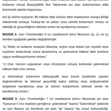
kullanımı Ulusal Biyoçeşitlilik Veri Tabanında yer alan dokümanlara atıfta
bulunarak yapılan başvuruyu,
hh) İyi bilinen kullanım: Bir bitkisel tıbbi ürünün etkin maddesinin Avrupa Birliği
ülkelerinde ve/veya Türkiye’de on yıldan uzun süredir kullanılıyor olması ve
etkililiği ile güvenliliğinin bilimsel veriler ile kanıtlanmış olmasını,”
MADDE 4-
Aynı Yönetmeliğin 6 ncı maddesinin ikinci fıkrasının (a), (c) ve (ç)
bentleri aşağıdaki şekilde değiştirilmiştir.
“a) Terkip ve kullanım amaçları itibarıyla, teşhis veya tedavi için reçeteli veya
reçetesiz kullanılmak üzere tasarlanmış ve geleneksel bitkisel tıbbi ürünlere
uygun endikasyonlarının olması,”
“c) Oral, haricen uygulanan veya inhalasyon yoluyla kullanılan geleneksel
bitkisel tıbbi ürün olması,
ç) Geleneksel kullanımın bibliyografik veya kurum tarafından yapılan
değerlendirme ile bilimsel geçerliliği kabul edilmiş veya doğrulanabilir
belgelerle kanıtlanmış veya iyi bilinen kullanımının bilimsel veriler ile
kanıtlanmış olması,”
MADDE 5-
Aynı Yönetmeliğin 7 nci maddesinin birinci fıkrasında yer alan
“Kanunun 5 inci maddesi gereğince, geleneksel” ibaresi “Geleneksel” şeklinde
ve aynı fıkranın (a) bendinde yer alan “tıp” ibaresi “tıp, ziraat mühendisliği,