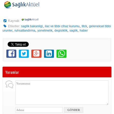
Kaynak:
,
,
,
Etiketler:
saglik bakanligi
ilac ve tibbi cihaz kurumu
titck
geleneksel tibbi
,
,
,
,
,
urunler
ruhsatlandirma
yonetmelik
degisiklik
saglik
haber
Yorumlar