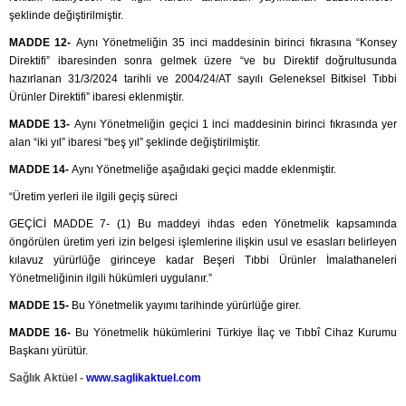
şeklinde değiştirilmiştir.
MADDE 12-
Aynı Yönetmeliğin 35 inci maddesinin birinci fıkrasına “Konsey
Direktifi” ibaresinden sonra gelmek üzere “ve bu Direktif doğrultusunda
hazırlanan 31/3/2024 tarihli ve 2004/24/AT sayılı Geleneksel Bitkisel Tıbbi
Ürünler Direktifi” ibaresi eklenmiştir.
MADDE 13-
Aynı Yönetmeliğin geçici 1 inci maddesinin birinci fıkrasında yer
alan “iki yıl” ibaresi “beş yıl” şeklinde değiştirilmiştir.
MADDE 14-
Aynı Yönetmeliğe aşağıdaki geçici madde eklenmiştir.
“Üretim yerleri ile ilgili geçiş süreci
GEÇİCİ MADDE 7- (1) Bu maddeyi ihdas eden Yönetmelik kapsamında
öngörülen üretim yeri izin belgesi işlemlerine ilişkin usul ve esasları belirleyen
kılavuz yürürlüğe girinceye kadar Beşeri Tıbbi Ürünler İmalathaneleri
Yönetmeliğinin ilgili hükümleri uygulanır.”
MADDE 15-
Bu Yönetmelik yayımı tarihinde yürürlüğe girer.
MADDE 16-
Bu Yönetmelik hükümlerini Türkiye İlaç ve Tıbbî Cihaz Kurumu
Başkanı yürütür.
Sağlık Aktüel -
www.saglikaktuel.com