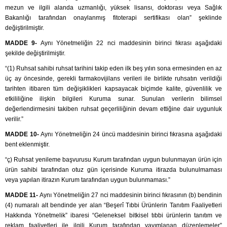
mezun ve ilgili alanda uzmanlığı, yüksek lisansı, doktorası veya Sağlık
Bakanlığı tarafından onaylanmış fitoterapi sertifikası olan” şeklinde
değiştirilmiştir.
MADDE 9-
Aynı Yönetmeliğin 22 nci maddesinin birinci fıkrası aşağıdaki
şekilde değiştirilmiştir.
“(1) Ruhsat sahibi ruhsat tarihini takip eden ilk beş yılın sona ermesinden en az
üç ay öncesinde, gerekli farmakovijilans verileri ile birlikte ruhsatın verildiği
tarihten itibaren tüm değişiklikleri kapsayacak biçimde kalite, güvenlilik ve
etkililiğine ilişkin bilgileri Kuruma sunar. Sunulan verilerin bilimsel
değerlendirmesini takiben ruhsat geçerliliğinin devam ettiğine dair uygunluk
verilir.”
MADDE 10-
Aynı Yönetmeliğin 24 üncü maddesinin birinci fıkrasına aşağıdaki
bent eklenmiştir.
“ç) Ruhsat yenileme başvurusu Kurum tarafından uygun bulunmayan ürün için
ürün sahibi tarafından otuz gün içerisinde Kuruma itirazda bulunulmaması
veya yapılan itirazın Kurum tarafından uygun bulunmaması.”
MADDE 11-
Aynı Yönetmeliğin 27 nci maddesinin birinci fıkrasının (b) bendinin
(4) numaralı alt bendinde yer alan “Beşerî Tıbbi Ürünlerin Tanıtım Faaliyetleri
Hakkında Yönetmelik” ibaresi “Geleneksel bitkisel tıbbi ürünlerin tanıtım ve
reklam faaliyetleri ile ilgili Kurum tarafından yayımlanan düzenlemeler”