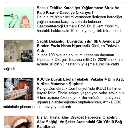
Sessiz Tehlike Karaciğer Yağlanması: Siroz Ve
Kalp Krizine Davetiye Çıkarıyor!
Uzun süre hiçbir belirti vermeden ilerleyen karaciğer
yağlanmasına karşı uyarılarda bulunan
Gastroenteroloji Uzmanı Prof. Dr. Bülent Yıldırım,
hastalık hakkındaki 10 kritik yanlışı tek tek sıraladı.
Sağlık Bakanlığı Duyurdu: Yılın İlk 6 Ayında 10
Binden Fazla Hasta Hiperbarik Oksijen Tedavisi
Aldı
Yüzde 100 oksijen solunumu esasına dayanan
Hiperbarik Oksijen Tedavisi (HBOT), 2026'nın ilk altı
ayında 10 bin 93 hastanın iyileşme sürecine katkı
sağladı.
KDC'de Büyük Ebola Felaketi: Vakalar 4 Bini Aştı,
Virüste Mutasyon Şüphesi!
Kongo Demokratik Cumhuriyeti'nde (KDC) tarihin en
büyük ikinci Ebola salgını yaşanıyor. Vaka sayısının
4 bini aşması üzerine yetkililer virüsün mutasyona
uğramış olabileceğinden şüphelenirken, Afrika CDC
müdahale planını en üst seviyeye çıkardı.
Diş Eti Hastalıkları Diyabet Habercisi Olabilir:
Ağız Sağlığı Ve Şeker Arasındaki Çift Yönlü Bağ
Kanıtlandı