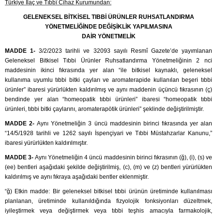
Türkiye İlaç ve Tıbbî Cihaz Kurumundan:
GELENEKSEL BİTKİSEL TIBBİ ÜRÜNLER RUHSATLANDIRMA
YÖNETMELİĞİNDE DEĞİŞİKLİK YAPILMASINA
DAİR YÖNETMELİK
MADDE 1-
3/2/2023 tarihli ve 32093 sayılı Resmî Gazete’de yayımlanan
Geleneksel Bitkisel Tıbbi Ürünler Ruhsatlandırma Yönetmeliğinin 2 nci
maddesinin ikinci fıkrasında yer alan “ile bitkisel kaynaklı, geleneksel
kullanıma uyumlu tıbbi bitki çayları ve aromaterapide kullanılan beşeri tıbbi
ürünler” ibaresi yürürlükten kaldırılmış ve aynı maddenin üçüncü fıkrasının (ç)
bendinde yer alan “homeopatik tıbbi ürünleri” ibaresi “homeopatik tıbbi
ürünleri, tıbbi bitki çaylarını, aromaterapötik ürünleri” şeklinde değiştirilmiştir.
MADDE 2-
Aynı Yönetmeliğin 3 üncü maddesinin birinci fıkrasında yer alan
“14/5/1928 tarihli ve 1262 sayılı İspençiyari ve Tıbbi Müstahzarlar Kanunu,”
ibaresi yürürlükten kaldırılmıştır.
MADDE 3-
Aynı Yönetmeliğin 4 üncü maddesinin birinci fıkrasının (ğ), (i), (s) ve
(ee) bentleri aşağıdaki şekilde değiştirilmiş, (c), (m) ve (z) bentleri yürürlükten
kaldırılmış ve aynı fıkraya aşağıdaki bentler eklenmiştir.
“ğ) Etkin madde: Bir geleneksel bitkisel tıbbi ürünün üretiminde kullanılması
planlanan, üretiminde kullanıldığında fizyolojik fonksiyonları düzeltmek,
iyileştirmek veya değiştirmek veya tıbbi teşhis amacıyla farmakolojik,