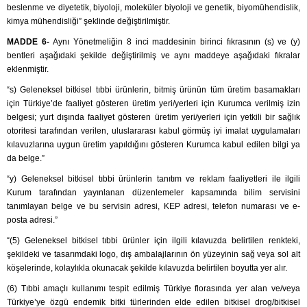
beslenme ve diyetetik, biyoloji, moleküler biyoloji ve genetik, biyomühendislik,
kimya mühendisliği” şeklinde değiştirilmiştir.
MADDE 6-
Aynı Yönetmeliğin 8 inci maddesinin birinci fıkrasının (s) ve (y)
bentleri aşağıdaki şekilde değiştirilmiş ve aynı maddeye aşağıdaki fıkralar
eklenmiştir.
“s) Geleneksel bitkisel tıbbi ürünlerin, bitmiş ürünün tüm üretim basamakları
için Türkiye’de faaliyet gösteren üretim yeri/yerleri için Kurumca verilmiş izin
belgesi; yurt dışında faaliyet gösteren üretim yeri/yerleri için yetkili bir sağlık
otoritesi tarafından verilen, uluslararası kabul görmüş iyi imalat uygulamaları
kılavuzlarına uygun üretim yapıldığını gösteren Kurumca kabul edilen bilgi ya
da belge.”
“y) Geleneksel bitkisel tıbbi ürünlerin tanıtım ve reklam faaliyetleri ile ilgili
Kurum tarafından yayınlanan düzenlemeler kapsamında bilim servisini
tanımlayan belge ve bu servisin adresi, KEP adresi, telefon numarası ve e-
posta adresi.”
“(5) Geleneksel bitkisel tıbbi ürünler için ilgili kılavuzda belirtilen renkteki,
şekildeki ve tasarımdaki logo, dış ambalajlarının ön yüzeyinin sağ veya sol alt
köşelerinde, kolaylıkla okunacak şekilde kılavuzda belirtilen boyutta yer alır.
(6) Tıbbi amaçlı kullanımı tespit edilmiş Türkiye florasında yer alan ve/veya
Türkiye’ye özgü endemik bitki türlerinden elde edilen bitkisel drog/bitkisel