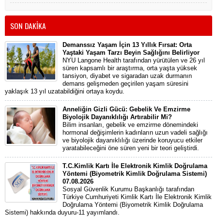
SON DAKİKA
Demanssız Yaşam İçin 13 Yıllık Fırsat: Orta
Yaştaki Yaşam Tarzı Beyin Sağlığını Belirliyor
NYU Langone Health tarafından yürütülen ve 26 yıl
süren kapsamlı bir araştırma, orta yaşta yüksek
tansiyon, diyabet ve sigaradan uzak durmanın
demans gelişmeden geçirilen yaşam süresini
yaklaşık 13 yıl uzatabildiğini ortaya koydu.
Anneliğin Gizli Gücü: Gebelik Ve Emzirme
Biyolojik Dayanıklılığı Artırabilir Mi?
Bilim insanları, gebelik ve emzirme dönemindeki
hormonal değişimlerin kadınların uzun vadeli sağlığı
ve biyolojik dayanıklılığı üzerinde koruyucu etkiler
yaratabileceğini öne süren yeni bir teori geliştirdi.
T.C.Kimlik Kartı İle Elektronik Kimlik Doğrulama
Yöntemi (Biyometrik Kimlik Doğrulama Sistemi)
07.08.2026
Sosyal Güvenlik Kurumu Başkanlığı tarafından
Türkiye Cumhuriyeti Kimlik Kartı İle Elektronik Kimlik
Doğrulama Yöntemi (Biyometrik Kimlik Doğrulama
Sistemi) hakkında duyuru-11 yayımlandı.