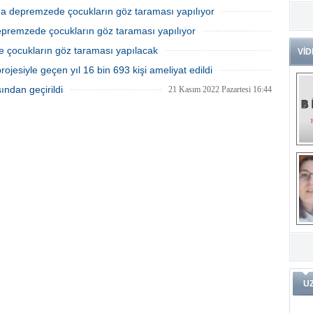
da depremzede çocukların göz taraması yapılıyor
Dr
21 Temmuz 2023 Cuma 15:48
Tü
epremzede çocukların göz taraması yapılıyor
Zo
18 Temmuz 2023 Salı 19:06
e çocukların göz taraması yapılacak
VİD
12 Temmuz 2023 Çarşamba 16:43
Av
ojesiyle geçen yıl 16 bin 693 kişi ameliyat edildi
He
03 Ocak 2023 Salı 12:16
ndan geçirildi
21 Kasım 2022 Pazartesi 16:44
Ç
Ön
Me
Fa
(m
ve
Di
m
Pr
Pr
İ
Ko
ar
Öğ
ko
Dy
U
Da
ar