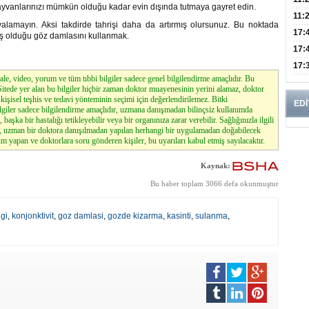
 hayvanlarınızı mümkün olduğu kadar evin dışında tutmaya gayret edin.
Risk
11:
ovalamayın. Aksi takdirde tahrişi daha da artırmış olursunuz. Bu noktada
Apan
17:
iş olduğu göz damlasını kullanmak.
Amel
17:
Hac
17:
le, video, yorum ve tüm tıbbi bilgiler sadece genel bilgilendirme amaçlıdır. Bu
Yaşl
. Sitede yer alan bu bilgiler hiçbir zaman doktor muayenesinin yerini alamaz, doktor
kişisel teşhis ve tedavi yönteminin seçimi için değerlendirilemez. Bitki
EDİ
lgiler sadece bilgilendirme amaçlıdır, uzmana danışmadan bilinçsiz kullanımda
, başka bir hastalığı tetikleyebilir veya bir organınıza zarar verebilir. Sağlığınızla ilgili
z, uzman bir doktora danışılmadan yapılan herhangi bir uygulamadan doğabilecek
m yapan ve doktorlara soru gönderen kişiler, bu uyarıları kabul etmiş sayılacaktır.
Kaynak:
Bu haber toplam 3066 defa okunmuştur
igi
,
konjonktivit
,
goz damlasi
,
gozde kizarma
,
kasinti
,
sulanma
,