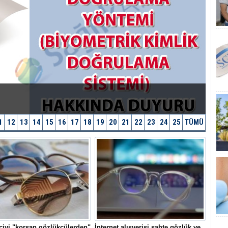
1
12
13
14
15
16
17
18
19
20
21
22
23
24
25
TÜMÜ
ciyi "korsan gözlükçülerden"
İnternet alışverişi sahte gözlük ve