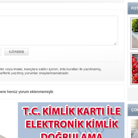
FOT
er veya imalar, inançlara saldırı içeren, imla kuralları ile yazılmamış,
arflerle yazılmış yorumlar onaylanmamaktadır.
G
k
ere henüz yorum eklenmemiştir.
ÇO