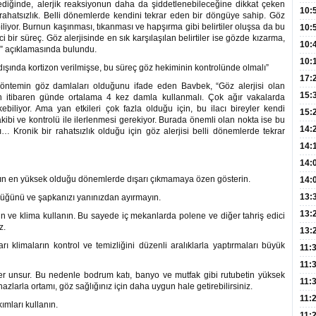
diğinde, alerjik reaksiyonun daha da şiddetlenebileceğine dikkat çeken
Hay
Redd
10:
r rahatsızlık. Belli dönemlerde kendini tekrar eden bir döngüye sahip. Göz
ebiliyor. Burnun kaşınması, tıkanması ve hapşırma gibi belirtiler oluşsa da bu
Öğre
10:
i bir süreç. Göz alerjisinde en sık karşılaşılan belirtiler ise gözde kızarma,
Yasa
10:
ık” açıklamasında bulundu.
Beyn
10:
ı dışında kortizon verilmişse, bu süreç göz hekiminin kontrolünde olmalı
”
Yaşa
17:
 yöntemin göz damlaları olduğunu ifade eden Bavbek, “Göz alerjisi olan
Düz
15:
dan itibaren günde ortalama 4 kez damla kullanmalı. Çok ağır vakalarda
ebiliyor. Ama yan etkileri çok fazla olduğu için, bu ilacı bireyler kendi
Fizi
15:
ibi ve kontrolü ile ilerlenmesi gerekiyor. Burada önemli olan nokta ise bu
300 
14:
sı… Kronik bir rahatsızlık olduğu için göz alerjisi belli dönemlerde tekrar
Hay
14:
Baş
geli
14:
ının en yüksek olduğu dönemlerde dışarı çıkmamaya özen gösterin.
Düş
14:
Daki
Kap
13:
lüğünü ve şapkanızı yanınızdan ayırmayın.
Edi
(Roz
13:
n ve klima kullanın. Bu sayede iç mekanlarda polene ve diğer tahriş edici
z.
Gör
13:
arı klimaların kontrol ve temizliğini düzenli aralıklarla yaptırmaları büyük
Meyv
11:
3,5 
11:
diğer unsur. Bu nedenle bodrum katı, banyo ve mutfak gibi rutubetin yüksek
Old
11:
hazlarla ortamı, göz sağlığınız için daha uygun hale getirebilirsiniz.
Dev
11:
ımları kullanın.
Oluş
11: