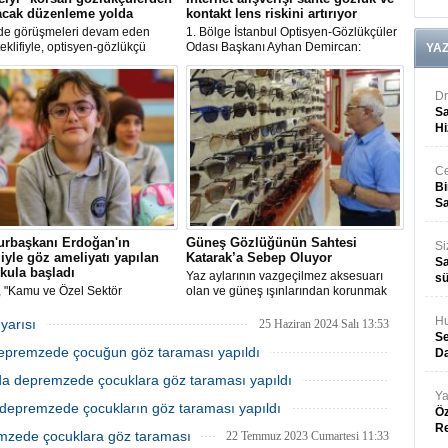
acak düzenleme yolda
kontakt lens riskini artırıyor
e görüşmeleri devam eden
1. Bölge İstanbul Optisyen-Gözlükçüler
eklifiyle, optisyen-gözlükçü
Odası Başkanı Ayhan Demircan:
YA
lerinin faaliyette bulunmalarına
 esaslar düzenlenirken, sektör, bu
emeyle korsan optisyenlerin
Dr
sini bekliyor.
Sa
Hi
Ce
Bi
Sa
rbaşkanı Erdoğan'ın
Güneş Gözlüğünün Sahtesi
Si
iyle göz ameliyatı yapılan
Katarak’a Sebep Oluyor
Sa
kula başladı
Yaz aylarının vazgeçilmez aksesuarı
sü
te, "Kamu ve Özel Sektör
olan ve güneş ışınlarından korunmak
ları Toplu Açılış Töreni"nde açtığı
için kullanılan güneş gözlüklerine son
günlerde talep artarken uzmanlar,...
Hu
yarısı
25 Haziran 2024 Salı 13:53
Se
 depremzede çocuğun göz taraması yapıldı
Da
01 Ağustos 2023 Salı 11:43
nda depremzede çocuklara göz taraması yapıldı
Ya
25 Temmuz 2023 Salı 15:28
a depremzede çocukların göz taraması yapıldı
Öz
R
24 Temmuz 2023 Pazartesi 15:53
premzede çocuklara göz taraması
22 Temmuz 2023 Cumartesi 11:33