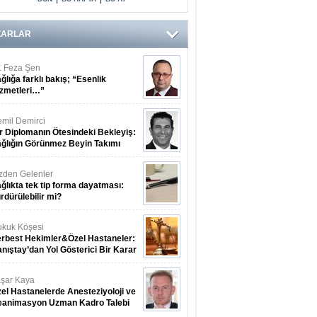
Arasındaki Çift
Yönlü Bağ
Kanıtlandı
ZARLAR
. Feza Şen
ğlığa farklı bakış; “Esenlik
zmetleri…”
mil Demirci
r Diplomanın Ötesindeki Bekleyiş:
ğlığın Görünmez Beyin Takımı
zden Gelenler
ğlıkta tek tip forma dayatması:
rdürülebilir mi?
kuk Köşesi
rbest Hekimler&Özel Hastaneler:
nıştay’dan Yol Gösterici Bir Karar
şar Kaya
el Hastanelerde Anesteziyoloji ve
eanimasyon Uzman Kadro Talebi