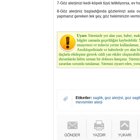
7-Göz alerjinizi kedi-köpek tüyü tetikliyorsa, ev
8-Göz alerjiniz başladığında gözlerinizi asla 
yapmanız gereken tek şey, göz hekiminizin verm
Uyarı:
Sitemizde yer alan yazı, haber, maka
bilgiler zamanla geçerliliğini kaybedebilir
muayenesi ve tedavisi yerine kullanılamaz, 
Ansiklopedisinde ve haberlerde yer alan bi
ilaçlarla etkileşime girerek ciddi yan etkiler oluşturabilir
durumlarda lütfen uzman bir doktora danışınız. Sitemi
zarardan sorumlu tutulamaz. Sitemizi ziyaret eden, yoru
Etiketler:
saglik
,
goz alerjisi
,
goz sagl
mevsimler alerji