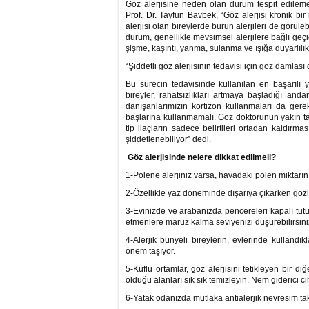
Göz alerjisine neden olan durum tespit edileme
Prof. Dr. Tayfun Bavbek, “Göz alerjisi kronik bi
alerjisi olan bireylerde burun alerjileri de görül
durum, genellikle mevsimsel alerjilere bağlı geçic
şişme, kaşıntı, yanma, sulanma ve ışığa duyarlıl
“Şiddetli göz alerjisinin tedavisi için göz damlas
Bu sürecin tedavisinde kullanılan en başarılı
bireyler, rahatsızlıkları artmaya başladığı an
danışanlarımızın kortizon kullanmaları da gerek
başlarına kullanmamalı. Göz doktorunun yakın tak
tip ilaçların sadece belirtileri ortadan kaldırma
şiddetlenebiliyor” dedi.
Göz alerjisinde nelere dikkat edilmeli?
1-Polene alerjiniz varsa, havadaki polen miktar
2-Özellikle yaz döneminde dışarıya çıkarken göz
3-Evinizde ve arabanızda pencereleri kapalı tutu
etmenlere maruz kalma seviyenizi düşürebilirsini
4-Alerjik bünyeli bireylerin, evlerinde kullandıkl
önem taşıyor.
5-Küflü ortamlar, göz alerjisini tetikleyen bir 
olduğu alanları sık sık temizleyin. Nem giderici ci
6-Yatak odanızda mutlaka antialerjik nevresim tak