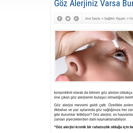
Göz Alerjiniz Varsa Bu
Ana Sayfa
»
Sağlıklı Yaşam
»
Gö
konjonktivit olarak da bilinen göz alerjisi oldukç
öne çıkan göz alerjisinin bulaşıcı olmadığını beli
Göz alerjisi mevsimi geldi çattı. Özellikle polen 
ilkbahar ve yaz aylarında göz sağlığınıza her za
gibi durumlar tetikliyor?
Göz alerjisi; ev hayvanl
zaman yiyeceklerden dahi kaynaklanabiliyor.
“Göz alerjisi kronik bir rahatsızlık olduğu için