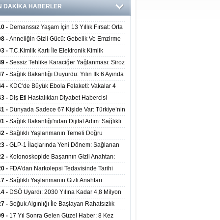
N DAKİKA HABERLER
10 -
Demanssız Yaşam İçin 13 Yıllık Fırsat: Orta
aki Yaşam Tarzı Beyin Sağlığını Belirliyor
08 -
Anneliğin Gizli Gücü: Gebelik Ve Emzirme
lojik Dayanıklılığı Artırabilir Mi?
03 -
T.C.Kimlik Kartı İle Elektronik Kimlik
rulama Yöntemi (Biyometrik Kimlik Doğrulama
39 -
Sessiz Tehlike Karaciğer Yağlanması: Siroz
emi) 07.08.2026
alp Krizine Davetiye Çıkarıyor!
47 -
Sağlık Bakanlığı Duyurdu: Yılın İlk 6 Ayında
inden Fazla Hasta Hiperbarik Oksijen Tedavisi
44 -
KDC'de Büyük Ebola Felaketi: Vakalar 4
 Aştı, Virüste Mutasyon Şüphesi!
43 -
Diş Eti Hastalıkları Diyabet Habercisi
ilir: Ağız Sağlığı Ve Şeker Arasındaki Çift Yönlü
41 -
Dünyada Sadece 67 Kişide Var: Türkiye’nin
Kanıtlandı
 Bundgaard Sendromu Vakası Diyarbakır’da
01 -
Sağlık Bakanlığı'ndan Dijital Adım: Sağlıklı
is Edildi
at Merkezlerinde Uzaktan Danışmanlık Dönemi
42 -
Sağlıklı Yaşlanmanın Temeli Doğru
ladı
enmeden Geçiyor: İleri Yaşta Hangi Besin
23 -
GLP-1 İlaçlarında Yeni Dönem: Sağlanan
erine İhtiyaç Duyuluyor?
alar Yalnızca Kilo Kaybıyla Sınırlı Değil
22 -
Kolonoskopide Başarının Gizli Anahtarı:
rsiz Bağırsak Temizliği Poliplerin Gözden
20 -
FDA’dan Narkolepsi Tedavisinde Tarihi
masına Neden Oluyor
: Oreksin Sistemini Hedefleyen İlk İlaç
17 -
Sağlıklı Yaşlanmanın Gizli Anahtarı:
lanıma Sunuldu
nli Kuvvet Antrenmanı Kas Ve Kemik Sağlığını
14 -
DSÖ Uyardı: 2030 Yılına Kadar 4,8 Milyon
uyor
ire ve Ebe Açığı Oluşabilir
27 -
Soğuk Algınlığı İle Başlayan Rahatsızlık
ciğer Yetmezliği Çıktı: 17 Yıl Sonra Nakille
09 -
17 Yıl Sonra Gelen Güzel Haber: 8 Kez