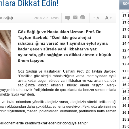
nlara Dikkat Edin!
SO
17:
z Sağlığı
28.06.2021 13:08
Yaşt
17:
Biyo
17:
Göz Sağlığı ve Hastalıkları Uzmanı Prof. Dr.
Doğ
15:
Tayfun Bavbek; “Özellikle göz alerjisi
rahatsızlığınız varsa; mart ayından eylül ayına
Sist
Ve K
14:
kadar geçen sürede yani ilkbahar ve yaz
10 B
12:
aylarında, göz sağlığınıza dikkat etmeniz büyük
Aldı
Bini
12:
önem taşıyor.
Olab
12:
Bağ 
İlk
17:
Göz Sağlığı ve Hastalıkları Uzmanı Prof. Dr. Tayfun Bavbek;
“Özellikle göz alerjisi rahatsızlığınız varsa; mart ayından eylül
Teşh
Hay
16:
ayına kadar geçen sürede yani ilkbahar ve yaz aylarında, göz
Baş
Besl
16:
sağlığınıza dikkat etmeniz büyük önem taşıyor. Alerjik
a yaygın bir rahatsızlık. Yetişkinlerde de çocuklarda da benzer semptomlarla
Öğel
Fayd
16:
rtmekte fayda var” dedi.
Yete
16:
ve tozlu ortamlara yönelik alerjiniz varsa, alerjinizin sürekli tetiklendiği
Kaç
Onay
16:
man olduğundan daha çok dikkat etmeniz gerekiyor. Peki, göz alerjisini ne
arının tüylerinden, tozdan, polenlerden, dumandan, parfümden hatta zaman
Kul
Düze
16:
Kor
Hemş
15:
 belli dönemlerde kendini tekrar eden bir döngüye sahip”
Kara
15: