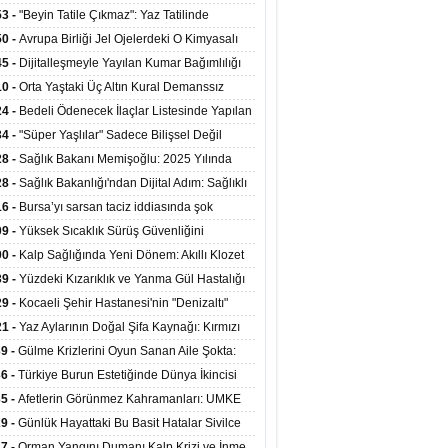
ata Tutundu
edilen Hastaya 9'uncu Çağrıda Nakil Yapıldı
53 -
"Beyin Tatile Çıkmaz": Yaz Tatilinde
nilenlerin Yüzde 39'u Unutulabiliyor
50 -
Avrupa Birliği Jel Ojelerdeki O Kimyasalı
kladı: Kısırlık ve Alerji Riski Uyarısı
45 -
Dijitalleşmeyle Yayılan Kumar Bağımlılığı
i ve Aileyi Yıkıma Uğratıyor
10 -
Orta Yaştaki Üç Altın Kural Demanssız
mı 13 Yıl Uzatabiliyor
24 -
Bedeli Ödenecek İlaçlar Listesinde Yapılan
enlemeler Hakkında Duyuru 2026/30
34 -
"Süper Yaşlılar" Sadece Bilişsel Değil
ksel Olarak da Daha Sağlıklı Yaşıyor
28 -
Sağlık Bakanı Memişoğlu: 2025 Yılında
Bini Aşkın Kişiye Emzirme Eğitimi Verildi
28 -
Sağlık Bakanlığı'ndan Dijital Adım: Sağlıklı
at Merkezlerinde Uzaktan Sağlık Hizmeti
16 -
Bursa’yı sarsan taciz iddiasında şok
ladı
şme!
09 -
Yüksek Sıcaklık Sürüş Güvenliğini
ürüyor: 40 Derecede Güvenli Sürüş Süresi 53
00 -
Kalp Sağlığında Yeni Dönem: Akıllı Klozet
kaya İniyor
ağı 30 Saniyede Ritim Bozukluğunu Tespit
39 -
Yüzdeki Kızarıklık ve Yanma Gül Hastalığı
yor
asea) Belirtisi Olabilir
29 -
Kocaeli Şehir Hastanesi'nin "Denizaltı"
ünümlü Ünitesi Hastalara Umut Oluyor
21 -
Yaz Aylarının Doğal Şifa Kaynağı: Kırmızı
eler Bağışıklığı ve Kalbi Koruyor
39 -
Gülme Krizlerini Oyun Sanan Aile Şokta:
Yaşındaki Çocuk 8 Kez Felç Geçirdi
36 -
Türkiye Burun Estetiğinde Dünya İkincisi
u
35 -
Afetlerin Görünmez Kahramanları: UMKE
 Kadrosuyla Görev Başında
29 -
Günlük Hayattaki Bu Basit Hatalar Sivilce
umunu Tetikliyor
27 -
Orman Yangını Dumanı Kalp Krizi ve İnme