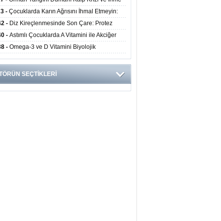
ini Artırıyor
23 -
Çocuklarda Karın Ağrısını İhmal Etmeyin:
disit Habercisi Olabilir
42 -
Diz Kireçlenmesinde Son Çare: Protez
iyatı İle Yaşam Kalitesi Artıyor
40 -
Astımlı Çocuklarda A Vitamini ile Akciğer
mi Arasında Bağlantı Bulundu
38 -
Omega-3 ve D Vitamini Biyolojik
anmayı Yavaşlatabilir
TÖRÜN SEÇTİKLERİ