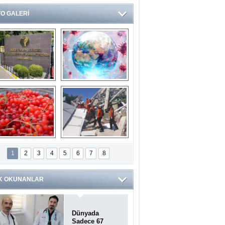
O GALERİ
Ve burası da bir 
14 soruda 
devlet hastanesi
Koronavirüs 
hakkında kendinizi 
test edin...
ilaburu meyvesi 
Endonezya’daki 
anserden koruyor
deprem: Ölü sayısı 
1
2
3
4
5
6
7
8
bin 203'e yükseldi
K OKUNANLAR
Dünyada
Sadece 67