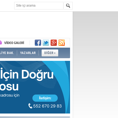
İYE BAK.
YAZARLAR
DİĞER »