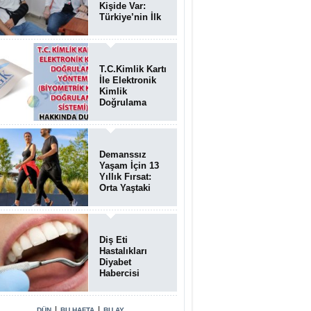
Kişide Var:
Türkiye’nin İlk
Bundgaard
Sendromu
Vakası
Diyarbakır’da
T.C.Kimlik Kartı
Teşhis Edildi
İle Elektronik
Kimlik
Doğrulama
Yöntemi
(Biyometrik
Kimlik
Doğrulama
Demanssız
Sistemi)
Yaşam İçin 13
07.08.2026
Yıllık Fırsat:
Orta Yaştaki
Yaşam Tarzı
Beyin Sağlığını
Belirliyor
Diş Eti
Hastalıkları
Diyabet
Habercisi
Olabilir: Ağız
Sağlığı Ve
Şeker
|
|
DÜN
BU HAFTA
BU AY