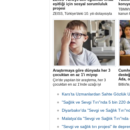
eşitliği için sosyal sorumluluk
koruy
projesi
TBMM'd
ZEISS, Türkiye'deki 10. yılı dolayısıyla
kanun t
"Daha Net Bir Gelecek" mottosuyla
işletme
sosyal sorumluluk projesini hayata
ilişkin
geçirdi.
düzenl
önlenme
Araştırmaya göre dünyada her 3
Cumhu
çocuktan en az 1'i miyop
desteğ
Ada, o
Çin'de yapılan bir araştırma, her 3
çocuktan en az 1'inde uzağı iyi
Bitlis'
görememe sorunu olan miyopinin
Yatırım
bulunduğunu ortaya koydu.
Kars’ta Uzmanlardan Sahte Gözlük U
"Sağlık ve Sevgi Tırı"nda 5 bin 220
Diyarbakır'da "Sevgi ve Sağlık Tırı"
Malatya'da "Sevgi ve Sağlık Tırı"nd
"Sevgi ve sağlık tırı projesi" ile de