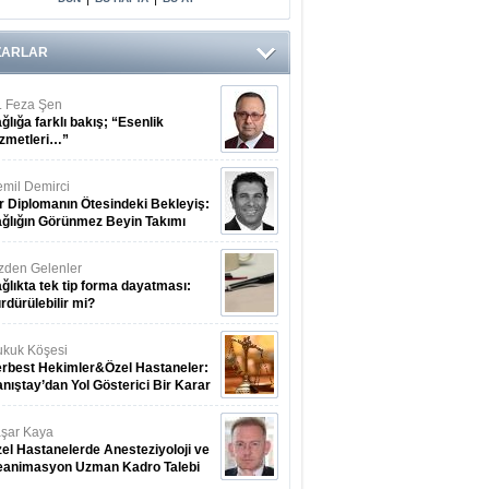
Arasındaki Çift
Yönlü Bağ
Kanıtlandı
ZARLAR
. Feza Şen
ğlığa farklı bakış; “Esenlik
zmetleri…”
mil Demirci
r Diplomanın Ötesindeki Bekleyiş:
ğlığın Görünmez Beyin Takımı
zden Gelenler
ğlıkta tek tip forma dayatması:
rdürülebilir mi?
kuk Köşesi
rbest Hekimler&Özel Hastaneler:
nıştay’dan Yol Gösterici Bir Karar
şar Kaya
el Hastanelerde Anesteziyoloji ve
eanimasyon Uzman Kadro Talebi