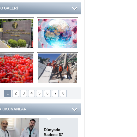
O GALERİ
Ve burası da bir 
14 soruda 
devlet hastanesi
Koronavirüs 
hakkında kendinizi 
test edin...
ilaburu meyvesi 
Endonezya’daki 
anserden koruyor
deprem: Ölü sayısı 
1
2
3
4
5
6
7
8
bin 203'e yükseldi
K OKUNANLAR
Dünyada
Sadece 67