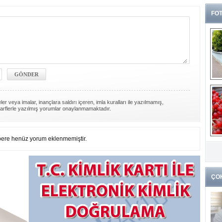
FOT
er veya imalar, inançlara saldırı içeren, imla kuralları ile yazılmamış,
arflerle yazılmış yorumlar onaylanmamaktadır.
ere henüz yorum eklenmemiştir.
G
k
ÇO