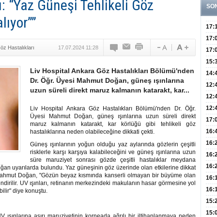
 “Yaz Güneşi Tehlikeli Göz
SO
lıyor””
17:
Yaşt
17:
öz Hastalıkları
17.07.2024 11:28
Biyo
17:
Doğ
15:
Liv Hospital Ankara Göz Hastalıkları Bölümü'nden
Sist
Ve K
14:
Dr. Öğr. Üyesi Mahmut Doğan, güneş ışınlarına
10 B
12:
uzun süreli direkt maruz kalmanın katarakt, kar...
Aldı
Bini
12:
Olab
12:
Liv Hospital Ankara Göz Hastalıkları Bölümü'nden Dr. Öğr.
Üyesi Mahmut Doğan, güneş ışınlarına uzun süreli direkt
Bağ 
İlk
17:
maruz kalmanın katarakt, kar körlüğü gibi tehlikeli göz
Teşh
Hay
16:
hastalıklarına neden olabileceğine dikkati çekti.
Baş
Besl
16:
Güneş ışınlarının yoğun olduğu yaz aylarında gözlerin çeşitli
risklerle karşı karşıya kalabileceğini ve güneş ışınlarına uzun
Öğel
Fayd
16:
süre maruziyet sonrası gözde çeşitli hastalıklar meydana
Yete
16:
ğan uyarılarda bulundu. Yaz güneşinin göz üzerinde olan etkilerine dikkat
 Mahmut Doğan, "Gözün beyaz kısmında kanserli olmayan bir büyüme olan
Kaç
Onay
16:
endirilir. UV ışınları, retinanın merkezindeki makulanın hasar görmesine yol
Kul
Düze
16:
ilir" diye konuştu.
Kor
Hemş
15:
Kara
15:
ışınlarına aşırı maruziyetinin korneada ağrılı bir iltihaplanmaya neden