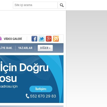
İYE BAK.
YAZARLAR
DİĞER »