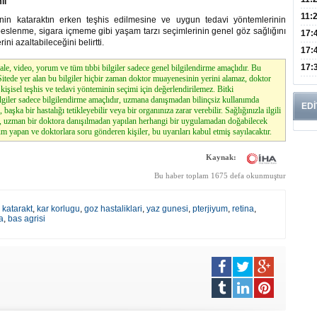
li
Risk
11:
inin kataraktın erken teşhis edilmesine ve uygun tedavi yöntemlerinin
beslenme, sigara içmeme gibi yaşam tarzı seçimlerinin genel göz sağlığını
Apan
17:
ni azaltabileceğini belirtti.
Amel
17:
Hac
17:
le, video, yorum ve tüm tıbbi bilgiler sadece genel bilgilendirme amaçlıdır. Bu
. Sitede yer alan bu bilgiler hiçbir zaman doktor muayenesinin yerini alamaz, doktor
Yaşl
kişisel teşhis ve tedavi yönteminin seçimi için değerlendirilemez. Bitki
lgiler sadece bilgilendirme amaçlıdır, uzmana danışmadan bilinçsiz kullanımda
EDİ
, başka bir hastalığı tetikleyebilir veya bir organınıza zarar verebilir. Sağlığınızla ilgili
z, uzman bir doktora danışılmadan yapılan herhangi bir uygulamadan doğabilecek
m yapan ve doktorlara soru gönderen kişiler, bu uyarıları kabul etmiş sayılacaktır.
Kaynak:
Bu haber toplam 1675 defa okunmuştur
,
katarakt
,
kar korlugu
,
goz hastaliklari
,
yaz gunesi
,
pterjiyum
,
retina
,
a
,
bas agrisi