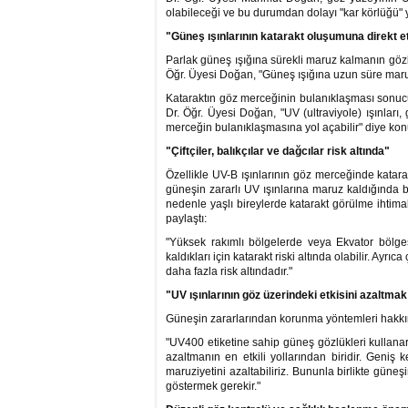
olabileceği ve bu durumdan dolayı "kar körlüğü" y
"Güneş ışınlarının katarakt oluşumuna direkt etk
Parlak güneş ışığına sürekli maruz kalmanın gözle
Öğr. Üyesi Doğan, "Güneş ışığına uzun süre maru
Kataraktın göz merceğinin bulanıklaşması sonuc
Dr. Öğr. Üyesi Doğan, "UV (ultraviyole) ışınlar
merceğin bulanıklaşmasına yol açabilir" diye kon
"Çiftçiler, balıkçılar ve dağcılar risk altında"
Özellikle UV-B ışınlarının göz merceğinde katarak
güneşin zararlı UV ışınlarına maruz kaldığında b
nedenle yaşlı bireylerde katarakt görülme ihtima
paylaştı:
"Yüksek rakımlı bölgelerde veya Ekvator bölge
kaldıkları için katarakt riski altında olabilir. Ayrıca
daha fazla risk altındadır."
"UV ışınlarının göz üzerindeki etkisini azalt
Güneşin zararlarından korunma yöntemleri hakkın
"UV400 etiketine sahip güneş gözlükleri kullanara
azaltmanın en etkili yollarından biridir. Geniş
maruziyetini azaltabiliriz. Bununla birlikte gü
göstermek gerekir."