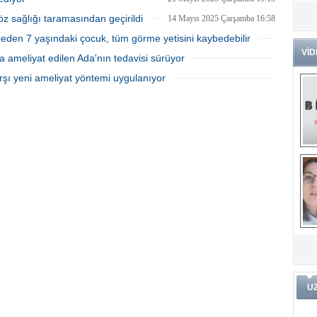
Dr
öz sağlığı taramasından geçirildi
14 Mayıs 2025 Çarşamba 16:58
Tü
den 7 yaşındaki çocuk, tüm görme yetisini kaybedebilir
Zo
VİD
22 Nisan 2025 Salı 11:08
 ameliyat edilen Ada'nın tedavisi sürüyor
Av
15 Nisan 2025 Salı 10:33
rşı yeni ameliyat yöntemi uygulanıyor
He
Ç
07 Nisan 2025 Pazartesi 14:03
Ön
Me
Fa
(m
ve
Di
m
Pr
Pr
İ
Ko
ar
Öğ
ko
Dy
U
Da
ar