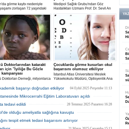
n'da görme kaybı nedeniyle
Medipol Sağlık Grubu'ndan Göz
 yaşamı zorlaşan 72 yaşındaki
Hastalıkları Uzmanı Prof. Dr. Sevil Arı
 Yıldıran, sağ gözüne yapılan
Yaylalı, son dönemde kullanımı artan
YA
nakliyle yaşam kalitesini geri
zayıflama ilaçlarının nadir de olsa kalıcı
ı.
görme kaybına neden olabileceği
uyarısında bulundu.
Dr
Sa
Hi
Ce
Bi
Sa
ü Doktorlarından katarakt
Çocuklarda görme kusurları okul
arı için "İyiliğe Bu Gözle
başarısını olumsuz etkiliyor
Si
" kampanyası
İstanbul Atlas Üniversitesi Meslek
Sa
 Doktorları Derneği, milyonlarca
Yüksekokulu Müdürü, Optisyenlik Ana
sü
 hayatını katarakt yüzünden
Bilim Dalı Öğr. Gör. İlkay Altunsoy:
etisini kaybetme riskiyle
"Okula başlamadan önce yapılacak
ademik başarıyı doğrudan etkiliyor
04 Eylül 2025 Perşembe 11:13
üğü coğrafyalarda "İyiliğe Bu
kapsamlı bir göz muayenesi,
Hu
anesinde Mikrocerrahi Eğitim Laboratuvarı açıldı
akın" kampanyası başlattı.
Se
Da
05 Ağustos 2025 Salı 16:28
a tedavi edildi
28 Temmuz 2025 Pazartesi 16:28
'de olduğu ameliyatla sağlığına kavuştu
Ya
28 Temmuz 2025 Pazartesi 10:53
Öz
nı tespit etmek tedavi başarısını artırıyor
R
01 Temmuz 2025 Salı 13:13
 ediyor
21 Mayıs 2025 Çarşamba 15:13