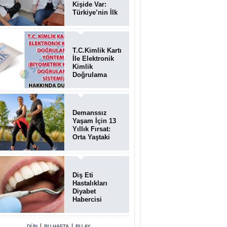
Kişide Var:
Türkiye’nin İlk
Bundgaard
Sendromu
Vakası
Diyarbakır’da
T.C.Kimlik Kartı
Teşhis Edildi
İle Elektronik
Kimlik
Doğrulama
Yöntemi
(Biyometrik
Kimlik
Doğrulama
Demanssız
Sistemi)
Yaşam İçin 13
07.08.2026
Yıllık Fırsat:
Orta Yaştaki
Yaşam Tarzı
Beyin Sağlığını
Belirliyor
Diş Eti
Hastalıkları
Diyabet
Habercisi
Olabilir: Ağız
Sağlığı Ve
Şeker
|
|
DÜN
BU HAFTA
BU AY