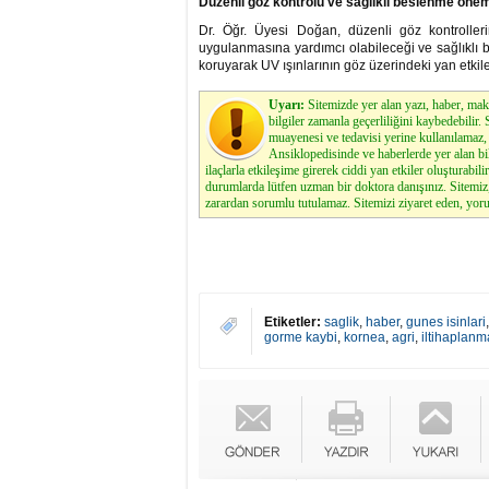
Düzenli göz kontrolü ve sağlıklı beslenme önem
Dr. Öğr. Üyesi Doğan, düzenli göz kontroller
uygulanmasına yardımcı olabileceği ve sağlıklı 
koruyarak UV ışınlarının göz üzerindeki yan etkileri
Uyarı:
Sitemizde yer alan yazı, haber, maka
bilgiler zamanla geçerliliğini kaybedebilir
muayenesi ve tedavisi yerine kullanılamaz, 
Ansiklopedisinde ve haberlerde yer alan bi
ilaçlarla etkileşime girerek ciddi yan etkiler oluşturabilir
durumlarda lütfen uzman bir doktora danışınız. Sitemi
zarardan sorumlu tutulamaz. Sitemizi ziyaret eden, yoru
Etiketler:
saglik
,
haber
,
gunes isinlari
gorme kaybi
,
kornea
,
agri
,
iltihaplanm