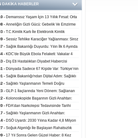
N DAKİKA HABERLER
10 -
Demanssız Yaşam İçin 13 Yıllık Fırsat: Orta
aki Yaşam Tarzı Beyin Sağlığını Belirliyor
08 -
Anneliğin Gizli Gücü: Gebelik Ve Emzirme
lojik Dayanıklılığı Artırabilir Mi?
03 -
T.C.Kimlik Kartı İle Elektronik Kimlik
rulama Yöntemi (Biyometrik Kimlik Doğrulama
39 -
Sessiz Tehlike Karaciğer Yağlanması: Siroz
emi) 07.08.2026
alp Krizine Davetiye Çıkarıyor!
47 -
Sağlık Bakanlığı Duyurdu: Yılın İlk 6 Ayında
inden Fazla Hasta Hiperbarik Oksijen Tedavisi
44 -
KDC'de Büyük Ebola Felaketi: Vakalar 4
 Aştı, Virüste Mutasyon Şüphesi!
43 -
Diş Eti Hastalıkları Diyabet Habercisi
ilir: Ağız Sağlığı Ve Şeker Arasındaki Çift Yönlü
41 -
Dünyada Sadece 67 Kişide Var: Türkiye’nin
Kanıtlandı
 Bundgaard Sendromu Vakası Diyarbakır’da
01 -
Sağlık Bakanlığı'ndan Dijital Adım: Sağlıklı
is Edildi
at Merkezlerinde Uzaktan Danışmanlık Dönemi
42 -
Sağlıklı Yaşlanmanın Temeli Doğru
ladı
enmeden Geçiyor: İleri Yaşta Hangi Besin
23 -
GLP-1 İlaçlarında Yeni Dönem: Sağlanan
erine İhtiyaç Duyuluyor?
alar Yalnızca Kilo Kaybıyla Sınırlı Değil
22 -
Kolonoskopide Başarının Gizli Anahtarı:
rsiz Bağırsak Temizliği Poliplerin Gözden
20 -
FDA’dan Narkolepsi Tedavisinde Tarihi
masına Neden Oluyor
: Oreksin Sistemini Hedefleyen İlk İlaç
17 -
Sağlıklı Yaşlanmanın Gizli Anahtarı:
lanıma Sunuldu
nli Kuvvet Antrenmanı Kas Ve Kemik Sağlığını
14 -
DSÖ Uyardı: 2030 Yılına Kadar 4,8 Milyon
uyor
ire ve Ebe Açığı Oluşabilir
27 -
Soğuk Algınlığı İle Başlayan Rahatsızlık
ciğer Yetmezliği Çıktı: 17 Yıl Sonra Nakille
09 -
17 Yıl Sonra Gelen Güzel Haber: 8 Kez