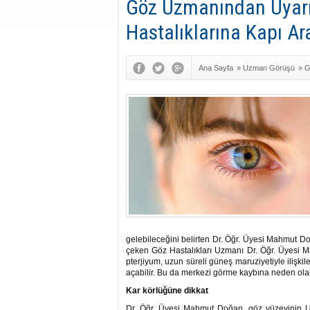
Göz Uzmanından Uyarı:
Hastalıklarına Kapı Ara
Ana Sayfa
»
Uzman Görüşü
»
G
gelebileceğini belirten Dr. Öğr. Üyesi Mahmut Do
çeken Göz Hastalıkları Uzmanı Dr. Öğr. Üyesi
pterjiyum, uzun süreli güneş maruziyetiyle ilişkil
açabilir. Bu da merkezi görme kaybına neden olab
Kar körlüğüne dikkat
Dr. Öğr. Üyesi Mahmut Doğan, göz yüzeyinin UV 