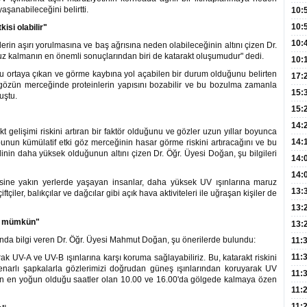
Hay
aşanabileceğini belirtti.
Redd
10:
Öğre
10:
isi olabilir"
Yasa
10:
rin aşırı yorulmasına ve baş ağrısına neden olabileceğinin altını çizen Dr.
z kalmanın en önemli sonuçlarından biri de katarakt oluşumudur" dedi.
Beyn
10:
u ortaya çıkan ve görme kaybına yol açabilen bir durum olduğunu belirten
Yaşa
17:
ı, gözün merceğinde proteinlerin yapısını bozabilir ve bu bozulma zamanla
Düz
15:
uştu.
Fizi
15:
300 
14:
t gelişimi riskini artıran bir faktör olduğunu ve gözler uzun yıllar boyunca
Hay
14:
unun kümülatif etki göz merceğinin hasar görme riskini artıracağını ve bu
linin daha yüksek olduğunun altını çizen Dr. Öğr. Üyesi Doğan, şu bilgileri
Baş
geli
14:
Düş
14:
sine yakın yerlerde yaşayan insanlar, daha yüksek UV ışınlarına maruz
Daki
Kap
13:
 çiftçiler, balıkçılar ve dağcılar gibi açık hava aktiviteleri ile uğraşan kişiler de
Edi
(Roz
13:
mak mümkün"
Gör
13:
da bilgi veren Dr. Öğr. Üyesi Mahmut Doğan, şu önerilerde bulundu:
Meyv
11:
3,5 
11:
k UV-A ve UV-B ışınlarına karşı koruma sağlayabiliriz. Bu, katarakt riskini
 kenarlı şapkalarla gözlerimizi doğrudan güneş ışınlarından koruyarak UV
Old
11:
neşin en yoğun olduğu saatler olan 10.00 ve 16.00'da gölgede kalmaya özen
Dev
11:
Oluş
11: