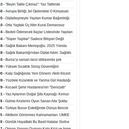
ata Tutundu
edilen Hastaya 9'uncu Çağrıda Nakil Yapıldı
53 -
"Beyin Tatile Çıkmaz": Yaz Tatilinde
nilenlerin Yüzde 39'u Unutulabiliyor
50 -
Avrupa Birliği Jel Ojelerdeki O Kimyasalı
kladı: Kısırlık ve Alerji Riski Uyarısı
45 -
Dijitalleşmeyle Yayılan Kumar Bağımlılığı
i ve Aileyi Yıkıma Uğratıyor
10 -
Orta Yaştaki Üç Altın Kural Demanssız
mı 13 Yıl Uzatabiliyor
24 -
Bedeli Ödenecek İlaçlar Listesinde Yapılan
enlemeler Hakkında Duyuru 2026/30
34 -
"Süper Yaşlılar" Sadece Bilişsel Değil
ksel Olarak da Daha Sağlıklı Yaşıyor
28 -
Sağlık Bakanı Memişoğlu: 2025 Yılında
Bini Aşkın Kişiye Emzirme Eğitimi Verildi
28 -
Sağlık Bakanlığı'ndan Dijital Adım: Sağlıklı
at Merkezlerinde Uzaktan Sağlık Hizmeti
16 -
Bursa’yı sarsan taciz iddiasında şok
ladı
şme!
09 -
Yüksek Sıcaklık Sürüş Güvenliğini
ürüyor: 40 Derecede Güvenli Sürüş Süresi 53
00 -
Kalp Sağlığında Yeni Dönem: Akıllı Klozet
kaya İniyor
ağı 30 Saniyede Ritim Bozukluğunu Tespit
39 -
Yüzdeki Kızarıklık ve Yanma Gül Hastalığı
yor
asea) Belirtisi Olabilir
29 -
Kocaeli Şehir Hastanesi'nin "Denizaltı"
ünümlü Ünitesi Hastalara Umut Oluyor
21 -
Yaz Aylarının Doğal Şifa Kaynağı: Kırmızı
eler Bağışıklığı ve Kalbi Koruyor
39 -
Gülme Krizlerini Oyun Sanan Aile Şokta:
Yaşındaki Çocuk 8 Kez Felç Geçirdi
36 -
Türkiye Burun Estetiğinde Dünya İkincisi
u
35 -
Afetlerin Görünmez Kahramanları: UMKE
 Kadrosuyla Görev Başında
29 -
Günlük Hayattaki Bu Basit Hatalar Sivilce
umunu Tetikliyor
27 -
Orman Yangını Dumanı Kalp Krizi ve İnme