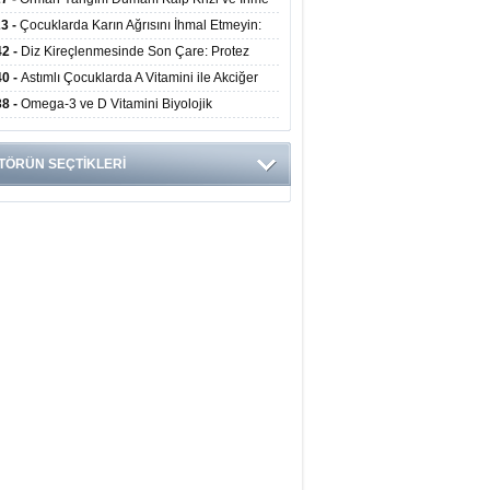
ini Artırıyor
23 -
Çocuklarda Karın Ağrısını İhmal Etmeyin:
disit Habercisi Olabilir
42 -
Diz Kireçlenmesinde Son Çare: Protez
iyatı İle Yaşam Kalitesi Artıyor
40 -
Astımlı Çocuklarda A Vitamini ile Akciğer
mi Arasında Bağlantı Bulundu
38 -
Omega-3 ve D Vitamini Biyolojik
anmayı Yavaşlatabilir
TÖRÜN SEÇTİKLERİ