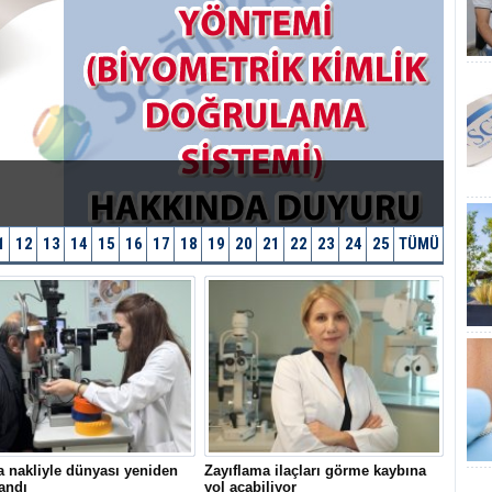
1
12
13
14
15
16
17
18
19
20
21
22
23
24
25
TÜMÜ
 nakliyle dünyası yeniden
Zayıflama ilaçları görme kaybına
andı
yol açabiliyor