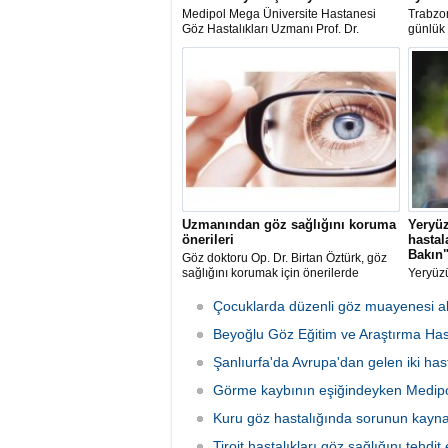
Medipol Mega Üniversite Hastanesi
Trabzo
Göz Hastalıkları Uzmanı Prof. Dr.
günlük
Mehmet Selim Kocabora: "Görme
Mustafa
şikayetleri ilerleyen süreçte merkezi
kornea 
sinir sistemini de etkileyebilir.
kazand
Uzmanından göz sağlığını koruma
Yeryüz
önerileri
hastal
Bakın
Göz doktoru Op. Dr. Birtan Öztürk, göz
sağlığını korumak için önerilerde
Yeryüzü
bulundu.
insanın
görme y
Çocuklarda düzenli göz muayenesi ak
sürdürd
Beyoğlu Göz Eğitim ve Araştırma Hast
Gözle B
Şanlıurfa'da Avrupa'dan gelen iki hast
Görme kaybının eşiğindeyken Medipol
Kuru göz hastalığında sorunun kaynağı
Tiroit hastalıkları göz sağlığını tehdit