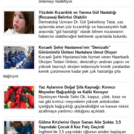
önlemeyi hedefliyor.
Yüzdeki Kızarıklık ve Yanma Gül Hastalığı
(Rozasea) Belirtisi Olabilir
Dermatoloji Uzmanı Dr. Gül Şekerlisoy Tatar, yaz
aylarında artan yüz kızarıklığı ve hassasiyetin halk
arasında "gül hastalığı" olarak bilinen rozaseanın
habercisi olabileceğini belirterek uyarılarda bulundu.
Kocaeli Şehir Hastanesi'nin "Denizaltı"
Görünümlü Ünitesi Hastalara Umut Oluyor
Kocaeli Şehir Hastanesi'nde hizmet veren Hiperbarik
Oksijen Tedavi Ünitesi, denizaltıyı andıran yapısı ve
yüksek basınçlı oksijen tedavisiyle kronik yaralardan
kemik çürümesine kadar pek çok hastalığa şifa
dağıtıyor.
Yaz Aylarının Doğal Şifa Kaynağı: Kırmızı
Meyveler Bağışıklığı ve Kalbi Koruyor
Diyetisyen Hande Selin Ok; karpuz, çilek, kiraz ve
nar gibi kırmızı meyvelerin yüksek antioksidan
içeriğiyle bağışıklığı güçlendirdiğini ve kanser riskini
azaltmaya yardımcı olduğunu açıkladı.
Gülme Krizlerini Oyun Sanan Aile Şokta: 3,5
Yaşındaki Çocuk 8 Kez Felç Geçirdi
İngiltere’de 3,5 yaşındaki oğlunun aniden başlayan