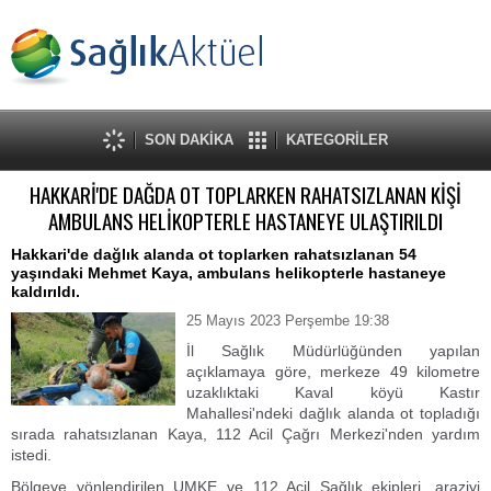
SON DAKİKA
KATEGORİLER
HAKKARİ'DE DAĞDA OT TOPLARKEN RAHATSIZLANAN KİŞİ
AMBULANS HELİKOPTERLE HASTANEYE ULAŞTIRILDI
Hakkari'de dağlık alanda ot toplarken rahatsızlanan 54
yaşındaki Mehmet Kaya, ambulans helikopterle hastaneye
kaldırıldı.
25 Mayıs 2023 Perşembe 19:38
İl Sağlık Müdürlüğünden yapılan
açıklamaya göre, merkeze 49 kilometre
uzaklıktaki Kaval köyü Kastır
Mahallesi'ndeki dağlık alanda ot topladığı
sırada rahatsızlanan Kaya, 112 Acil Çağrı Merkezi'nden yardım
istedi.
Bölgeye yönlendirilen UMKE ve 112 Acil Sağlık ekipleri, araziyi