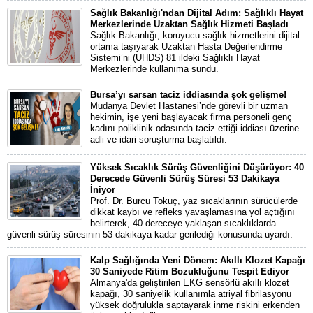
Sağlık Bakanlığı'ndan Dijital Adım: Sağlıklı Hayat
Merkezlerinde Uzaktan Sağlık Hizmeti Başladı
Sağlık Bakanlığı, koruyucu sağlık hizmetlerini dijital
ortama taşıyarak Uzaktan Hasta Değerlendirme
Sistemi’ni (UHDS) 81 ildeki Sağlıklı Hayat
Merkezlerinde kullanıma sundu.
Bursa’yı sarsan taciz iddiasında şok gelişme!
Mudanya Devlet Hastanesi’nde görevli bir uzman
hekimin, işe yeni başlayacak firma personeli genç
kadını poliklinik odasında taciz ettiği iddiası üzerine
adli ve idari soruşturma başlatıldı.
Yüksek Sıcaklık Sürüş Güvenliğini Düşürüyor: 40
Derecede Güvenli Sürüş Süresi 53 Dakikaya
İniyor
Prof. Dr. Burcu Tokuç, yaz sıcaklarının sürücülerde
dikkat kaybı ve refleks yavaşlamasına yol açtığını
belirterek, 40 dereceye yaklaşan sıcaklıklarda
güvenli sürüş süresinin 53 dakikaya kadar gerilediği konusunda uyardı.
Kalp Sağlığında Yeni Dönem: Akıllı Klozet Kapağı
30 Saniyede Ritim Bozukluğunu Tespit Ediyor
Almanya'da geliştirilen EKG sensörlü akıllı klozet
kapağı, 30 saniyelik kullanımla atriyal fibrilasyonu
yüksek doğrulukla saptayarak inme riskini erkenden