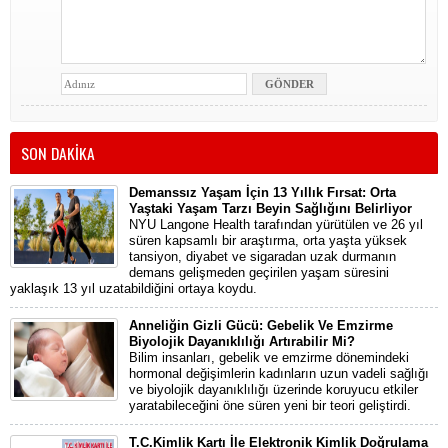
SON DAKİKA
Demanssız Yaşam İçin 13 Yıllık Fırsat: Orta
Yaştaki Yaşam Tarzı Beyin Sağlığını Belirliyor
NYU Langone Health tarafından yürütülen ve 26 yıl
süren kapsamlı bir araştırma, orta yaşta yüksek
tansiyon, diyabet ve sigaradan uzak durmanın
demans gelişmeden geçirilen yaşam süresini
yaklaşık 13 yıl uzatabildiğini ortaya koydu.
Anneliğin Gizli Gücü: Gebelik Ve Emzirme
Biyolojik Dayanıklılığı Artırabilir Mi?
Bilim insanları, gebelik ve emzirme dönemindeki
hormonal değişimlerin kadınların uzun vadeli sağlığı
ve biyolojik dayanıklılığı üzerinde koruyucu etkiler
yaratabileceğini öne süren yeni bir teori geliştirdi.
T.C.Kimlik Kartı İle Elektronik Kimlik Doğrulama