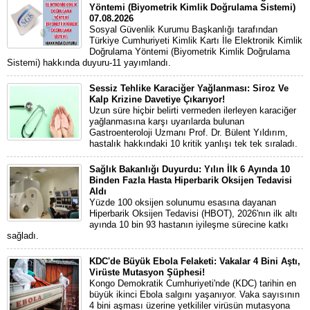
Yöntemi (Biyometrik Kimlik Doğrulama Sistemi)
07.08.2026
Sosyal Güvenlik Kurumu Başkanlığı tarafından
Türkiye Cumhuriyeti Kimlik Kartı İle Elektronik Kimlik
Doğrulama Yöntemi (Biyometrik Kimlik Doğrulama
Sistemi) hakkında duyuru-11 yayımlandı.
Sessiz Tehlike Karaciğer Yağlanması: Siroz Ve
Kalp Krizine Davetiye Çıkarıyor!
Uzun süre hiçbir belirti vermeden ilerleyen karaciğer
yağlanmasına karşı uyarılarda bulunan
Gastroenteroloji Uzmanı Prof. Dr. Bülent Yıldırım,
hastalık hakkındaki 10 kritik yanlışı tek tek sıraladı.
Sağlık Bakanlığı Duyurdu: Yılın İlk 6 Ayında 10
Binden Fazla Hasta Hiperbarik Oksijen Tedavisi
Aldı
Yüzde 100 oksijen solunumu esasına dayanan
Hiperbarik Oksijen Tedavisi (HBOT), 2026'nın ilk altı
ayında 10 bin 93 hastanın iyileşme sürecine katkı
sağladı.
KDC'de Büyük Ebola Felaketi: Vakalar 4 Bini Aştı,
Virüste Mutasyon Şüphesi!
Kongo Demokratik Cumhuriyeti'nde (KDC) tarihin en
büyük ikinci Ebola salgını yaşanıyor. Vaka sayısının
4 bini aşması üzerine yetkililer virüsün mutasyona