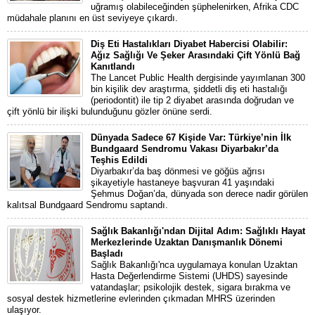
uğramış olabileceğinden şüphelenirken, Afrika CDC
müdahale planını en üst seviyeye çıkardı.
Diş Eti Hastalıkları Diyabet Habercisi Olabilir:
Ağız Sağlığı Ve Şeker Arasındaki Çift Yönlü Bağ
Kanıtlandı
The Lancet Public Health dergisinde yayımlanan 300
bin kişilik dev araştırma, şiddetli diş eti hastalığı
(periodontit) ile tip 2 diyabet arasında doğrudan ve
çift yönlü bir ilişki bulunduğunu gözler önüne serdi.
Dünyada Sadece 67 Kişide Var: Türkiye’nin İlk
Bundgaard Sendromu Vakası Diyarbakır’da
Teşhis Edildi
Diyarbakır’da baş dönmesi ve göğüs ağrısı
şikayetiyle hastaneye başvuran 41 yaşındaki
Şehmus Doğan’da, dünyada son derece nadir görülen
kalıtsal Bundgaard Sendromu saptandı.
Sağlık Bakanlığı'ndan Dijital Adım: Sağlıklı Hayat
Merkezlerinde Uzaktan Danışmanlık Dönemi
Başladı
Sağlık Bakanlığı'nca uygulamaya konulan Uzaktan
Hasta Değerlendirme Sistemi (UHDS) sayesinde
vatandaşlar; psikolojik destek, sigara bırakma ve
sosyal destek hizmetlerine evlerinden çıkmadan MHRS üzerinden
ulaşıyor.