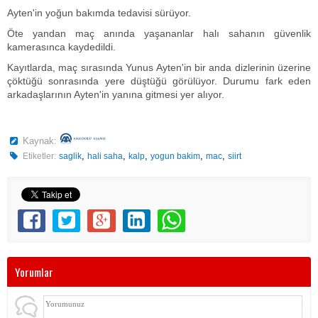
Ayten'in yoğun bakımda tedavisi sürüyor.
Öte yandan maç anında yaşananlar halı sahanın güvenlik
kamerasınca kaydedildi.
Kayıtlarda, maç sırasında Yunus Ayten'in bir anda dizlerinin üzerine
çöktüğü sonrasında yere düştüğü görülüyor. Durumu fark eden
arkadaşlarının Ayten'in yanına gitmesi yer alıyor.
Kaynak:
,
,
,
,
,
Etiketler:
saglik
hali saha
kalp
yogun bakim
mac
siirt
Yorumlar