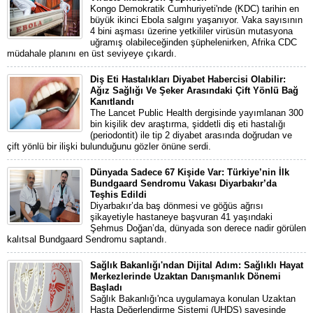
Kongo Demokratik Cumhuriyeti'nde (KDC) tarihin en
büyük ikinci Ebola salgını yaşanıyor. Vaka sayısının
4 bini aşması üzerine yetkililer virüsün mutasyona
uğramış olabileceğinden şüphelenirken, Afrika CDC
müdahale planını en üst seviyeye çıkardı.
Diş Eti Hastalıkları Diyabet Habercisi Olabilir:
Ağız Sağlığı Ve Şeker Arasındaki Çift Yönlü Bağ
Kanıtlandı
The Lancet Public Health dergisinde yayımlanan 300
bin kişilik dev araştırma, şiddetli diş eti hastalığı
(periodontit) ile tip 2 diyabet arasında doğrudan ve
çift yönlü bir ilişki bulunduğunu gözler önüne serdi.
Dünyada Sadece 67 Kişide Var: Türkiye’nin İlk
Bundgaard Sendromu Vakası Diyarbakır’da
Teşhis Edildi
Diyarbakır’da baş dönmesi ve göğüs ağrısı
şikayetiyle hastaneye başvuran 41 yaşındaki
Şehmus Doğan’da, dünyada son derece nadir görülen
kalıtsal Bundgaard Sendromu saptandı.
Sağlık Bakanlığı'ndan Dijital Adım: Sağlıklı Hayat
Merkezlerinde Uzaktan Danışmanlık Dönemi
Başladı
Sağlık Bakanlığı'nca uygulamaya konulan Uzaktan
Hasta Değerlendirme Sistemi (UHDS) sayesinde