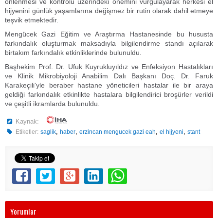
önlenmesi ve kontrolü üzerindeki önemini vurgulayarak herkesi el
hijyenini günlük yaşamlarına değişmez bir rutin olarak dahil etmeye
teşvik etmektedir.
Mengücek Gazi Eğitim ve Araştırma Hastanesinde bu hususta
farkındalık oluşturmak maksadıyla bilgilendirme standı açılarak
birtakım farkındalık etkinliklerinde bulunuldu.
Başhekim Prof. Dr. Ufuk Kuyrukluyıldız ve Enfeksiyon Hastalıkları
ve Klinik Mikrobiyoloji Anabilim Dalı Başkanı Doç. Dr. Faruk
Karakeçili'yle beraber hastane yöneticileri hastalar ile bir araya
geldiği farkındalık etkinlikte hastalara bilgilendirici broşürler verildi
ve çeşitli ikramlarda bulunuldu.
Kaynak:
,
,
,
,
Etiketler:
saglik
haber
erzincan mengucek gazi eah
el hijyeni
stant
Yorumlar