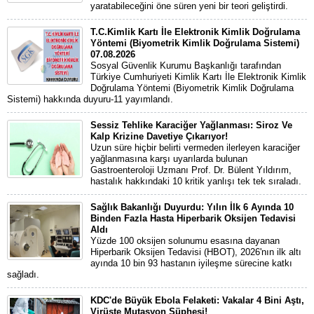
yaratabileceğini öne süren yeni bir teori geliştirdi.
T.C.Kimlik Kartı İle Elektronik Kimlik Doğrulama
Yöntemi (Biyometrik Kimlik Doğrulama Sistemi)
07.08.2026
Sosyal Güvenlik Kurumu Başkanlığı tarafından
Türkiye Cumhuriyeti Kimlik Kartı İle Elektronik Kimlik
Doğrulama Yöntemi (Biyometrik Kimlik Doğrulama
Sistemi) hakkında duyuru-11 yayımlandı.
Sessiz Tehlike Karaciğer Yağlanması: Siroz Ve
Kalp Krizine Davetiye Çıkarıyor!
Uzun süre hiçbir belirti vermeden ilerleyen karaciğer
yağlanmasına karşı uyarılarda bulunan
Gastroenteroloji Uzmanı Prof. Dr. Bülent Yıldırım,
hastalık hakkındaki 10 kritik yanlışı tek tek sıraladı.
Sağlık Bakanlığı Duyurdu: Yılın İlk 6 Ayında 10
Binden Fazla Hasta Hiperbarik Oksijen Tedavisi
Aldı
Yüzde 100 oksijen solunumu esasına dayanan
Hiperbarik Oksijen Tedavisi (HBOT), 2026'nın ilk altı
ayında 10 bin 93 hastanın iyileşme sürecine katkı
sağladı.
KDC'de Büyük Ebola Felaketi: Vakalar 4 Bini Aştı,
Virüste Mutasyon Şüphesi!