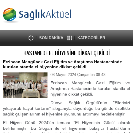
SON DAKİKA
KATEGORİLER
HASTANEDE EL HİJYENİNE DİKKAT ÇEKİLDİ
Erzincan Mengücek Gazi Eğitim ve Araştırma Hastanesinde
kurulan stantla el hijyenine dikkat çekildi.
08 Mayıs 2024 Çarşamba 08:43
Erzincan Mengücek Gazi Eğitim ve
Araştırma Hastanesinde kurulan stantla el
hijyenine dikkat çekildi.
Dünya Sağlık Örgütü'nün "Ellerinizi
yıkayarak hayat kurtarın" sloganıyla duyurduğu bu günde özellikle
sağlık çalışanlarının el hijyenine uyumunu artırmayı hedeflemiştir.
El Hijyen Günü 2024'ün teması "El Hijyeninin Gücü" olarak
belirlenmiştir. Bu Slogan ile el hijyeninin bulaşıcı hastalıkların