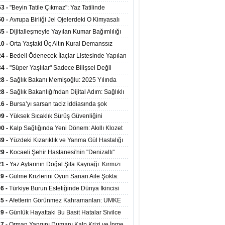
ata Tutundu
edilen Hastaya 9'uncu Çağrıda Nakil Yapıldı
53 -
"Beyin Tatile Çıkmaz": Yaz Tatilinde
nilenlerin Yüzde 39'u Unutulabiliyor
50 -
Avrupa Birliği Jel Ojelerdeki O Kimyasalı
kladı: Kısırlık ve Alerji Riski Uyarısı
45 -
Dijitalleşmeyle Yayılan Kumar Bağımlılığı
i ve Aileyi Yıkıma Uğratıyor
10 -
Orta Yaştaki Üç Altın Kural Demanssız
mı 13 Yıl Uzatabiliyor
24 -
Bedeli Ödenecek İlaçlar Listesinde Yapılan
enlemeler Hakkında Duyuru 2026/30
34 -
"Süper Yaşlılar" Sadece Bilişsel Değil
ksel Olarak da Daha Sağlıklı Yaşıyor
28 -
Sağlık Bakanı Memişoğlu: 2025 Yılında
Bini Aşkın Kişiye Emzirme Eğitimi Verildi
28 -
Sağlık Bakanlığı'ndan Dijital Adım: Sağlıklı
at Merkezlerinde Uzaktan Sağlık Hizmeti
16 -
Bursa’yı sarsan taciz iddiasında şok
ladı
şme!
09 -
Yüksek Sıcaklık Sürüş Güvenliğini
ürüyor: 40 Derecede Güvenli Sürüş Süresi 53
00 -
Kalp Sağlığında Yeni Dönem: Akıllı Klozet
kaya İniyor
ağı 30 Saniyede Ritim Bozukluğunu Tespit
39 -
Yüzdeki Kızarıklık ve Yanma Gül Hastalığı
yor
asea) Belirtisi Olabilir
29 -
Kocaeli Şehir Hastanesi'nin "Denizaltı"
ünümlü Ünitesi Hastalara Umut Oluyor
21 -
Yaz Aylarının Doğal Şifa Kaynağı: Kırmızı
eler Bağışıklığı ve Kalbi Koruyor
39 -
Gülme Krizlerini Oyun Sanan Aile Şokta:
Yaşındaki Çocuk 8 Kez Felç Geçirdi
36 -
Türkiye Burun Estetiğinde Dünya İkincisi
u
35 -
Afetlerin Görünmez Kahramanları: UMKE
 Kadrosuyla Görev Başında
29 -
Günlük Hayattaki Bu Basit Hatalar Sivilce
umunu Tetikliyor
27 -
Orman Yangını Dumanı Kalp Krizi ve İnme