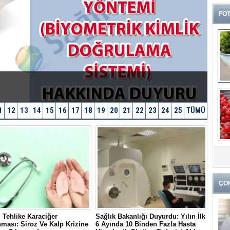
FOT
1
12
13
14
15
16
17
18
19
20
21
22
23
24
25
TÜMÜ
G
k
ÇO
 Tehlike Karaciğer
Sağlık Bakanlığı Duyurdu: Yılın İlk
ması: Siroz Ve Kalp Krizine
6 Ayında 10 Binden Fazla Hasta