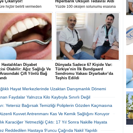
ye Çıkarıyor!
Hiperbarik Oksijen Tedavisi Aldı
re hiçbir belirti vermeden
Yüzde 100 oksijen solunumu esasına
en karaciğer yağlanmasına karşı
dayanan Hiperbarik Oksijen Tedavisi
rda bulunan Gastroenteroloji
(HBOT), 2026'nın ilk altı ayında 10 bin
Prof. Dr. Bülent Yıldırım, hastalık
93 hastanın iyileşme sürecine katkı
ki 10 kritik yanlışı tek tek
sağladı.
.
i Hastalıkları Diyabet
Dünyada Sadece 67 Kişide Var:
isi Olabilir: Ağız Sağlığı Ve
Türkiye’nin İlk Bundgaard
Arasındaki Çift Yönlü Bağ
Sendromu Vakası Diyarbakır’da
andı
Teşhis Edildi
cet Public Health dergisinde
Diyarbakır’da baş dönmesi ve göğüs
nan 300 bin kişilik dev
ağrısı şikayetiyle hastaneye başvuran
Sağlıklı Hayat Merkezlerinde Uzaktan Danışmanlık Dönemi
a, şiddetli diş eti hastalığı
41 yaşındaki Şehmus Doğan’da,
an Faydalar Yalnızca Kilo Kaybıyla Sınırlı Değil
ontit) ile tip 2 diyabet arasında
dünyada son derece nadir görülen
 ve çift yönlü bir ilişki
kalıtsal Bundgaard Sendromu saptandı.
06 Ağustos 2026 Perşembe 17:01
06 Ağustos 2026 Perşembe 16:23
rı: Yetersiz Bağırsak Temizliği Poliplerin Gözden Kaçmasına
uğunu gözler önüne serdi.
 Düzenli Kuvvet Antrenmanı Kas Ve Kemik Sağlığını Koruyor
06 Ağustos 2026 Perşembe 16:22
06 Ağustos 2026 Perşembe 16:17
lık Karaciğer Yetmezliği Çıktı: 17 Yıl Sonra Nakille Hayata
ez Reddedilen Hastaya 9'uncu Çağrıda Nakil Yapıldı