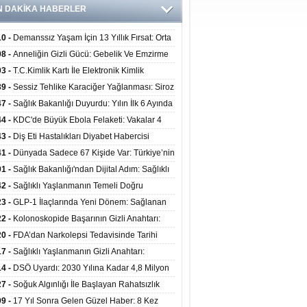
N DAKİKA HABERLER
10 -
Demanssız Yaşam İçin 13 Yıllık Fırsat: Orta
aki Yaşam Tarzı Beyin Sağlığını Belirliyor
08 -
Anneliğin Gizli Gücü: Gebelik Ve Emzirme
lojik Dayanıklılığı Artırabilir Mi?
03 -
T.C.Kimlik Kartı İle Elektronik Kimlik
rulama Yöntemi (Biyometrik Kimlik Doğrulama
39 -
Sessiz Tehlike Karaciğer Yağlanması: Siroz
emi) 07.08.2026
alp Krizine Davetiye Çıkarıyor!
47 -
Sağlık Bakanlığı Duyurdu: Yılın İlk 6 Ayında
inden Fazla Hasta Hiperbarik Oksijen Tedavisi
44 -
KDC'de Büyük Ebola Felaketi: Vakalar 4
 Aştı, Virüste Mutasyon Şüphesi!
43 -
Diş Eti Hastalıkları Diyabet Habercisi
ilir: Ağız Sağlığı Ve Şeker Arasındaki Çift Yönlü
41 -
Dünyada Sadece 67 Kişide Var: Türkiye’nin
Kanıtlandı
 Bundgaard Sendromu Vakası Diyarbakır’da
01 -
Sağlık Bakanlığı'ndan Dijital Adım: Sağlıklı
is Edildi
at Merkezlerinde Uzaktan Danışmanlık Dönemi
42 -
Sağlıklı Yaşlanmanın Temeli Doğru
ladı
enmeden Geçiyor: İleri Yaşta Hangi Besin
23 -
GLP-1 İlaçlarında Yeni Dönem: Sağlanan
erine İhtiyaç Duyuluyor?
alar Yalnızca Kilo Kaybıyla Sınırlı Değil
22 -
Kolonoskopide Başarının Gizli Anahtarı:
rsiz Bağırsak Temizliği Poliplerin Gözden
20 -
FDA’dan Narkolepsi Tedavisinde Tarihi
masına Neden Oluyor
: Oreksin Sistemini Hedefleyen İlk İlaç
17 -
Sağlıklı Yaşlanmanın Gizli Anahtarı:
lanıma Sunuldu
nli Kuvvet Antrenmanı Kas Ve Kemik Sağlığını
14 -
DSÖ Uyardı: 2030 Yılına Kadar 4,8 Milyon
uyor
ire ve Ebe Açığı Oluşabilir
27 -
Soğuk Algınlığı İle Başlayan Rahatsızlık
ciğer Yetmezliği Çıktı: 17 Yıl Sonra Nakille
09 -
17 Yıl Sonra Gelen Güzel Haber: 8 Kez