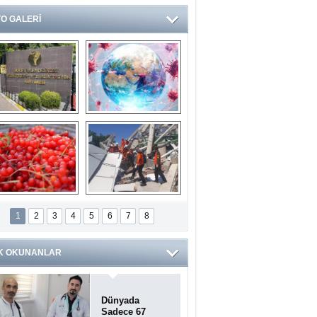
O GALERİ
Ve burası da bir 
14 soruda 
devlet hastanesi
Koronavirüs 
hakkında kendinizi 
test edin...
ilaburu meyvesi 
Endonezya’daki 
anserden koruyor
deprem: Ölü sayısı 
1
2
3
4
5
6
7
8
bin 203'e yükseldi
K OKUNANLAR
Dünyada
Sadece 67