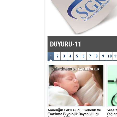
DUYURU-11
1
2
3
4
5
6
7
8
9
10
1
Diğer Haberler
SON EKLENEN
GALERİLER
Anneliğin Gizli Gücü: Gebelik Ve
Sessiz
Emzirme Biyolojik Dayanıklılığı
Yağlan