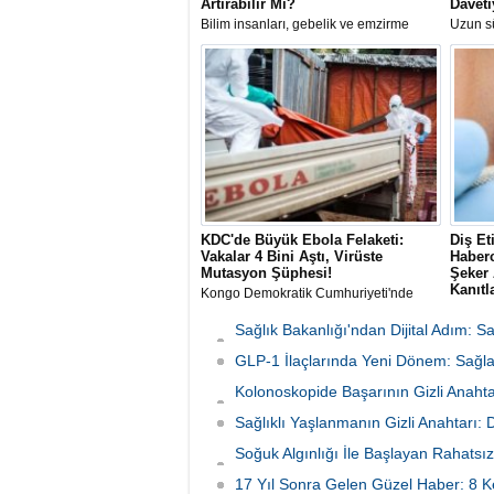
Artırabilir Mi?
Daveti
Bilim insanları, gebelik ve emzirme
Uzun sü
dönemindeki hormonal değişimlerin
ilerley
kadınların uzun vadeli sağlığı ve
uyarıla
biyolojik dayanıklılığı üzerinde koruyucu
Uzmanı 
etkiler yaratabileceğini öne süren yeni
hakkında
bir teori geliştirdi.
sıraladı
KDC'de Büyük Ebola Felaketi:
Diş Et
Vakalar 4 Bini Aştı, Virüste
Haberc
Mutasyon Şüphesi!
Şeker 
Kanıtl
Kongo Demokratik Cumhuriyeti'nde
(KDC) tarihin en büyük ikinci Ebola
The Lan
salgını yaşanıyor. Vaka sayısının 4 bini
yayımla
Sağlık Bakanlığı'ndan Dijital Adım: 
aşması üzerine yetkililer virüsün
araştırm
Başladı
mutasyona uğramış olabileceğinden
GLP-1 İlaçlarında Yeni Dönem: Sağlan
(period
şüphelenirken, Afrika CDC müdahale
doğrudan
Kolonoskopide Başarının Gizli Anahta
planını en üst seviyeye çıkardı.
bulund
Neden Oluyor
Sağlıklı Yaşlanmanın Gizli Anahtarı:
Soğuk Algınlığı İle Başlayan Rahatsız
Tutundu
17 Yıl Sonra Gelen Güzel Haber: 8 K