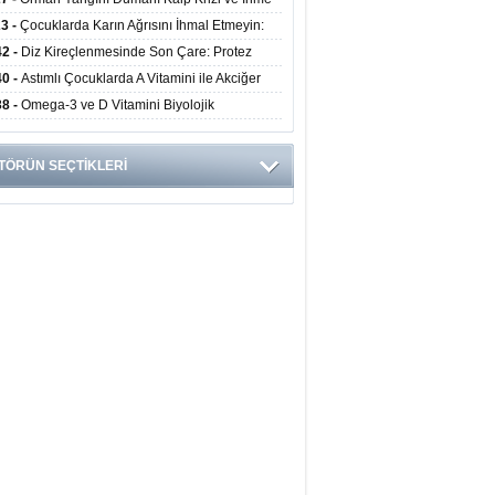
ini Artırıyor
23 -
Çocuklarda Karın Ağrısını İhmal Etmeyin:
disit Habercisi Olabilir
42 -
Diz Kireçlenmesinde Son Çare: Protez
iyatı İle Yaşam Kalitesi Artıyor
40 -
Astımlı Çocuklarda A Vitamini ile Akciğer
mi Arasında Bağlantı Bulundu
38 -
Omega-3 ve D Vitamini Biyolojik
anmayı Yavaşlatabilir
TÖRÜN SEÇTİKLERİ