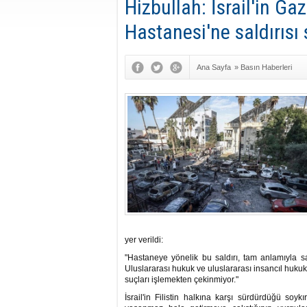
Hizbullah: İsrail'in Gaz
Hastanesi'ne saldırısı
Ana Sayfa
»
Basın Haberleri
yer verildi:
"Hastaneye yönelik bu saldırı, tam anlamıyla 
Uluslararası hukuk ve uluslararası insancıl huku
suçları işlemekten çekinmiyor."
İsrail'in Filistin halkına karşı sürdürdüğü soy