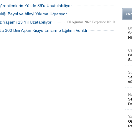
06 Ağustos 2026 Perşembe 15:27
06 Ağustos 2026 Perşembe 15:09
Öğrenilenlerin Yüzde 39'u Unutulabiliyor
06 Ağustos 2026 Perşembe 10:53
lığı Beyni ve Aileyi Yıkıma Uğratıyor
YA
06 Ağustos 2026 Perşembe 10:45
z Yaşamı 13 Yıl Uzatabiliyor
06 Ağustos 2026 Perşembe 10:10
Dr
a 300 Bini Aşkın Kişiye Emzirme Eğitimi Verildi
Sa
05 Ağustos 2026 Çarşamba 15:28
Hi
Ce
Bi
Sa
Si
Sa
sü
Hu
Se
Da
Ya
Öz
R