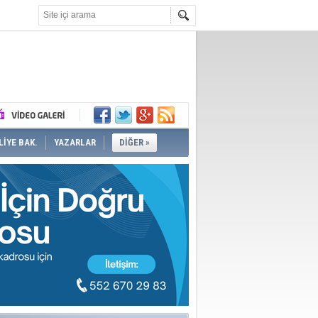
İYE BAK.
YAZARLAR
DİĞER »