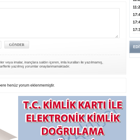
Risk
11:
Apan
17:
Amel
17:
Hac
17:
Yaşl
EDİ
er veya imalar, inançlara saldırı içeren, imla kuralları ile yazılmamış,
arflerle yazılmış yorumlar onaylanmamaktadır.
ere henüz yorum eklenmemiştir.