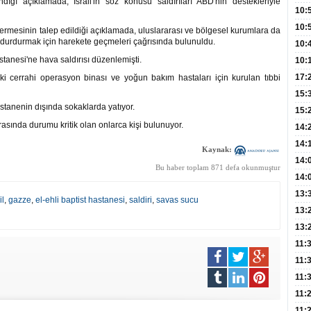
ığı açıklamada, İsrail'in söz konusu saldırıları ABD'nin destekleriyle
Hay
Redd
10:
Öğre
10:
termesinin talep edildiği açıklamada, uluslararası ve bölgesel kurumlara da
şı durdurmak için harekete geçmeleri çağrısında bulunuldu.
Yasa
10:
stanesi'ne hava saldırısı düzenlemişti.
Beyn
10:
Yaşa
17:
eki cerrahi operasyon binası ve yoğun bakım hastaları için kurulan tıbbi
Düz
15:
astanenin dışında sokaklarda yatıyor.
Fizi
15:
arasında durumu kritik olan onlarca kişi bulunuyor.
300 
14:
Hay
14:
Kaynak:
Baş
geli
14:
Bu haber toplam 871 defa okunmuştur
Düş
14:
Daki
Kap
13:
il
,
gazze
,
el-ehli baptist hastanesi
,
saldiri
,
savas sucu
Edi
(Roz
13:
Gör
13:
Meyv
11:
3,5 
11:
Old
11:
Dev
11:
Oluş
11: