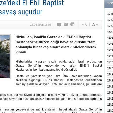
ze'deki El-Ehli Baptist
SO
 savaş suçudur
17:
Yaşt
17:
13.04.2025 18:03
Biyo
17:
Doğ
15:
Hizbullah, İsrail'in Gazze'deki El-Ehli Baptist
Sist
Ve K
14:
Hastanesi'ne düzenlediği hava saldırısını "tam
10 B
12:
anlamıyla bir savaş suçu" olarak nitelendirerek
Aldı
Bini
12:
kınadı.
Olab
12:
Hizbullah'tan yapılan yazılı açıklamada, İsrail ordusunun
Bağ 
İlk
17:
Gazze Şeridi'nin kuzeyinde yer alan El-Ehli Baptist
Teşh
Hay
16:
Hastanesi'ni bombalamasına tepki gösterildi.
Baş
Besl
16:
Hasta ve yaralıların yanı sıra İsrail saldırılarından kaçan
Öğel
sivillerin sığındığı El-Ehli Baptist Hastanesi'ne düzenlenen
Fayd
16:
saldırıyı şiddetle kınayan Hizbullah açıklamasında, şu ifadelere
Yete
16:
Kaç
Onay
16:
savaş suçudur ve Siyonist düşmanın cani yüzünü gözler önüne sermiştir.
Kul
Düze
16:
ku hiçe sayan bu düşman, asılsız birtakım iddiaları öne sürerek en barbarca
Kor
Hemş
15:
kırım suçları çerçevesinde sağlık sistemini hedef alarak Gazze Şeridi'nin
Kara
15: