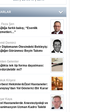
ZARLAR
. Feza Şen
ğlığa farklı bakış; “Esenlik
zmetleri…”
mil Demirci
r Diplomanın Ötesindeki Bekleyiş:
ğlığın Görünmez Beyin Takımı
zden Gelenler
ğlıkta tek tip forma dayatması:
rdürülebilir mi?
kuk Köşesi
rbest Hekimler&Özel Hastaneler:
nıştay’dan Yol Gösterici Bir Karar
şar Kaya
el Hastanelerde Anesteziyoloji ve
eanimasyon Uzman Kadro Talebi