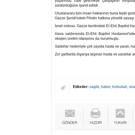
yaşanmaz hale getirmeye çalıştığının vurguland
sürdürdüğüne işaret edildi.
Uluslararası tüm insan haklarının buna tepki gös
Gazze Şeridi'ndeki Filistin halkına yönelik sava
İsrail ordusu, Gazze kentindeki El-Ehli Baptist Ha
Hava saldırısında El-Ehli Baptist Hastanesi'nd
oksijen üretim istasyonu da vurulmuştu.
Saldırlar nedeniyle çok sayıda hasta ve yaralı, h
Zor şartlarda dışarıya taşınan hasta ve yaralılar 
Etiketler:
saglik
,
haber
,
hizbullah
,
isra