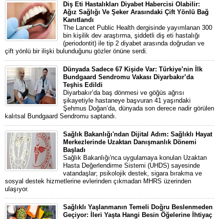
Diş Eti Hastalıkları Diyabet Habercisi Olabilir:
Ağız Sağlığı Ve Şeker Arasındaki Çift Yönlü Bağ
Kanıtlandı
The Lancet Public Health dergisinde yayımlanan 300
bin kişilik dev araştırma, şiddetli diş eti hastalığı
(periodontit) ile tip 2 diyabet arasında doğrudan ve
çift yönlü bir ilişki bulunduğunu gözler önüne serdi.
Dünyada Sadece 67 Kişide Var: Türkiye’nin İlk
Bundgaard Sendromu Vakası Diyarbakır’da
Teşhis Edildi
Diyarbakır’da baş dönmesi ve göğüs ağrısı
şikayetiyle hastaneye başvuran 41 yaşındaki
Şehmus Doğan’da, dünyada son derece nadir görülen
kalıtsal Bundgaard Sendromu saptandı.
Sağlık Bakanlığı'ndan Dijital Adım: Sağlıklı Hayat
Merkezlerinde Uzaktan Danışmanlık Dönemi
Başladı
Sağlık Bakanlığı'nca uygulamaya konulan Uzaktan
Hasta Değerlendirme Sistemi (UHDS) sayesinde
vatandaşlar; psikolojik destek, sigara bırakma ve
sosyal destek hizmetlerine evlerinden çıkmadan MHRS üzerinden
ulaşıyor.
Sağlıklı Yaşlanmanın Temeli Doğru Beslenmeden
Geçiyor: İleri Yaşta Hangi Besin Öğelerine İhtiyaç