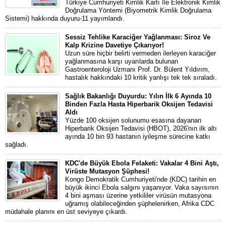
Türkiye Cumhuriyeti Kimlik Kartı İle Elektronik Kimlik
Doğrulama Yöntemi (Biyometrik Kimlik Doğrulama
Sistemi) hakkında duyuru-11 yayımlandı.
Sessiz Tehlike Karaciğer Yağlanması: Siroz Ve
Kalp Krizine Davetiye Çıkarıyor!
Uzun süre hiçbir belirti vermeden ilerleyen karaciğer
yağlanmasına karşı uyarılarda bulunan
Gastroenteroloji Uzmanı Prof. Dr. Bülent Yıldırım,
hastalık hakkındaki 10 kritik yanlışı tek tek sıraladı.
Sağlık Bakanlığı Duyurdu: Yılın İlk 6 Ayında 10
Binden Fazla Hasta Hiperbarik Oksijen Tedavisi
Aldı
Yüzde 100 oksijen solunumu esasına dayanan
Hiperbarik Oksijen Tedavisi (HBOT), 2026'nın ilk altı
ayında 10 bin 93 hastanın iyileşme sürecine katkı
sağladı.
KDC'de Büyük Ebola Felaketi: Vakalar 4 Bini Aştı,
Virüste Mutasyon Şüphesi!
Kongo Demokratik Cumhuriyeti'nde (KDC) tarihin en
büyük ikinci Ebola salgını yaşanıyor. Vaka sayısının
4 bini aşması üzerine yetkililer virüsün mutasyona
uğramış olabileceğinden şüphelenirken, Afrika CDC
müdahale planını en üst seviyeye çıkardı.