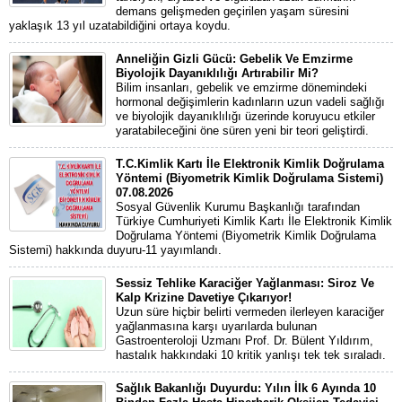
demans gelişmeden geçirilen yaşam süresini
yaklaşık 13 yıl uzatabildiğini ortaya koydu.
Anneliğin Gizli Gücü: Gebelik Ve Emzirme
Biyolojik Dayanıklılığı Artırabilir Mi?
Bilim insanları, gebelik ve emzirme dönemindeki
hormonal değişimlerin kadınların uzun vadeli sağlığı
ve biyolojik dayanıklılığı üzerinde koruyucu etkiler
yaratabileceğini öne süren yeni bir teori geliştirdi.
T.C.Kimlik Kartı İle Elektronik Kimlik Doğrulama
Yöntemi (Biyometrik Kimlik Doğrulama Sistemi)
07.08.2026
Sosyal Güvenlik Kurumu Başkanlığı tarafından
Türkiye Cumhuriyeti Kimlik Kartı İle Elektronik Kimlik
Doğrulama Yöntemi (Biyometrik Kimlik Doğrulama
Sistemi) hakkında duyuru-11 yayımlandı.
Sessiz Tehlike Karaciğer Yağlanması: Siroz Ve
Kalp Krizine Davetiye Çıkarıyor!
Uzun süre hiçbir belirti vermeden ilerleyen karaciğer
yağlanmasına karşı uyarılarda bulunan
Gastroenteroloji Uzmanı Prof. Dr. Bülent Yıldırım,
hastalık hakkındaki 10 kritik yanlışı tek tek sıraladı.
Sağlık Bakanlığı Duyurdu: Yılın İlk 6 Ayında 10