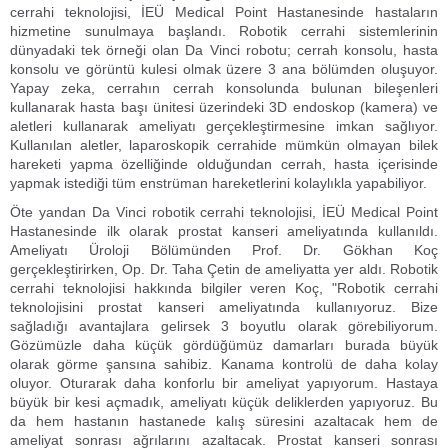
cerrahi teknolojisi, İEÜ Medical Point Hastanesinde hastaların
hizmetine sunulmaya başlandı. Robotik cerrahi sistemlerinin
dünyadaki tek örneği olan Da Vinci robotu; cerrah konsolu, hasta
konsolu ve görüntü kulesi olmak üzere 3 ana bölümden oluşuyor.
Yapay zeka, cerrahın cerrah konsolunda bulunan bileşenleri
kullanarak hasta başı ünitesi üzerindeki 3D endoskop (kamera) ve
aletleri kullanarak ameliyatı gerçekleştirmesine imkan sağlıyor.
Kullanılan aletler, laparoskopik cerrahide mümkün olmayan bilek
hareketi yapma özelliğinde olduğundan cerrah, hasta içerisinde
yapmak istediği tüm enstrüman hareketlerini kolaylıkla yapabiliyor.
Öte yandan Da Vinci robotik cerrahi teknolojisi, İEÜ Medical Point
Hastanesinde ilk olarak prostat kanseri ameliyatında kullanıldı.
Ameliyatı Üroloji Bölümünden Prof. Dr. Gökhan Koç
gerçekleştirirken, Op. Dr. Taha Çetin de ameliyatta yer aldı. Robotik
cerrahi teknolojisi hakkında bilgiler veren Koç, "Robotik cerrahi
teknolojisini prostat kanseri ameliyatında kullanıyoruz. Bize
sağladığı avantajlara gelirsek 3 boyutlu olarak görebiliyorum.
Gözümüzle daha küçük gördüğümüz damarları burada büyük
olarak görme şansına sahibiz. Kanama kontrolü de daha kolay
oluyor. Oturarak daha konforlu bir ameliyat yapıyorum. Hastaya
büyük bir kesi açmadık, ameliyatı küçük deliklerden yapıyoruz. Bu
da hem hastanın hastanede kalış süresini azaltacak hem de
ameliyat sonrası ağrılarını azaltacak. Prostat kanseri sonrası