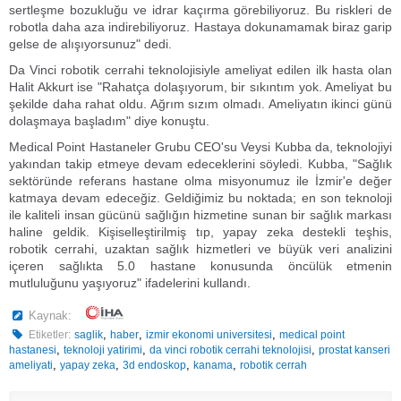
sertleşme bozukluğu ve idrar kaçırma görebiliyoruz. Bu riskleri de
robotla daha aza indirebiliyoruz. Hastaya dokunamamak biraz garip
gelse de alışıyorsunuz" dedi.
Da Vinci robotik cerrahi teknolojisiyle ameliyat edilen ilk hasta olan
Halit Akkurt ise "Rahatça dolaşıyorum, bir sıkıntım yok. Ameliyat bu
şekilde daha rahat oldu. Ağrım sızım olmadı. Ameliyatın ikinci günü
dolaşmaya başladım" diye konuştu.
Medical Point Hastaneler Grubu CEO'su Veysi Kubba da, teknolojiyi
yakından takip etmeye devam edeceklerini söyledi. Kubba, "Sağlık
sektöründe referans hastane olma misyonumuz ile İzmir'e değer
katmaya devam edeceğiz. Geldiğimiz bu noktada; en son teknoloji
ile kaliteli insan gücünü sağlığın hizmetine sunan bir sağlık markası
haline geldik. Kişiselleştirilmiş tıp, yapay zeka destekli teşhis,
robotik cerrahi, uzaktan sağlık hizmetleri ve büyük veri analizini
içeren sağlıkta 5.0 hastane konusunda öncülük etmenin
mutluluğunu yaşıyoruz" ifadelerini kullandı.
Kaynak:
,
,
,
Etiketler:
saglik
haber
izmir ekonomi universitesi
medical point
,
,
,
hastanesi
teknoloji yatirimi
da vinci robotik cerrahi teknolojisi
prostat kanseri
,
,
,
,
ameliyati
yapay zeka
3d endoskop
kanama
robotik cerrah