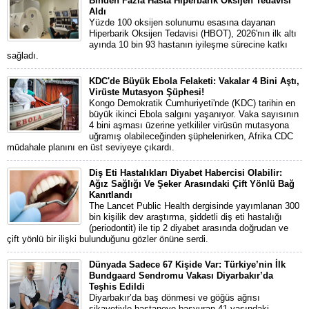
Binden Fazla Hasta Hiperbarik Oksijen Tedavisi
Aldı
Yüzde 100 oksijen solunumu esasına dayanan
Hiperbarik Oksijen Tedavisi (HBOT), 2026'nın ilk altı
ayında 10 bin 93 hastanın iyileşme sürecine katkı
sağladı.
KDC'de Büyük Ebola Felaketi: Vakalar 4 Bini Aştı,
Virüste Mutasyon Şüphesi!
Kongo Demokratik Cumhuriyeti'nde (KDC) tarihin en
büyük ikinci Ebola salgını yaşanıyor. Vaka sayısının
4 bini aşması üzerine yetkililer virüsün mutasyona
uğramış olabileceğinden şüphelenirken, Afrika CDC
müdahale planını en üst seviyeye çıkardı.
Diş Eti Hastalıkları Diyabet Habercisi Olabilir:
Ağız Sağlığı Ve Şeker Arasındaki Çift Yönlü Bağ
Kanıtlandı
The Lancet Public Health dergisinde yayımlanan 300
bin kişilik dev araştırma, şiddetli diş eti hastalığı
(periodontit) ile tip 2 diyabet arasında doğrudan ve
çift yönlü bir ilişki bulunduğunu gözler önüne serdi.
Dünyada Sadece 67 Kişide Var: Türkiye’nin İlk
Bundgaard Sendromu Vakası Diyarbakır’da
Teşhis Edildi
Diyarbakır’da baş dönmesi ve göğüs ağrısı
şikayetiyle hastaneye başvuran 41 yaşındaki