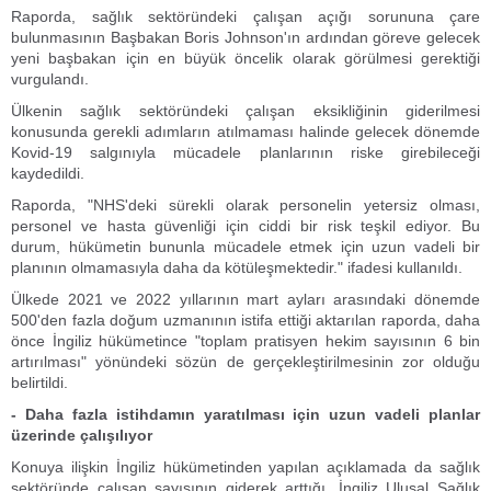
Raporda, sağlık sektöründeki çalışan açığı sorununa çare
bulunmasının Başbakan Boris Johnson'ın ardından göreve gelecek
yeni başbakan için en büyük öncelik olarak görülmesi gerektiği
vurgulandı.
Ülkenin sağlık sektöründeki çalışan eksikliğinin giderilmesi
konusunda gerekli adımların atılmaması halinde gelecek dönemde
Kovid-19 salgınıyla mücadele planlarının riske girebileceği
kaydedildi.
Raporda, "NHS'deki sürekli olarak personelin yetersiz olması,
personel ve hasta güvenliği için ciddi bir risk teşkil ediyor. Bu
durum, hükümetin bununla mücadele etmek için uzun vadeli bir
planının olmamasıyla daha da kötüleşmektedir." ifadesi kullanıldı.
Ülkede 2021 ve 2022 yıllarının mart ayları arasındaki dönemde
500'den fazla doğum uzmanının istifa ettiği aktarılan raporda, daha
önce İngiliz hükümetince "toplam pratisyen hekim sayısının 6 bin
artırılması" yönündeki sözün de gerçekleştirilmesinin zor olduğu
belirtildi.
- Daha fazla istihdamın yaratılması için uzun vadeli planlar
üzerinde çalışılıyor
Konuya ilişkin İngiliz hükümetinden yapılan açıklamada da sağlık
sektöründe çalışan sayısının giderek arttığı, İngiliz Ulusal Sağlık