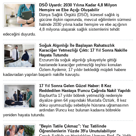
DSÖ Uyardı: 2030 Yılına Kadar 4,8 Milyon
Hemşire ve Ebe Açığı Oluşabilir
Dünya Sağlık Örgütü (DSÖ), küresel sağlık iş
gücüne ilişkin raporunda, mevcut eğilimlerin sürmesi
halinde 2030 yılına kadar hemşire ve ebe açığının
4,8 milyona ulaşarak sağlık sistemlerini tehdit
edeceğini duyurdu.
Soğuk Algınlığı İle Başlayan Rahatsızlık
Karaciğer Yetmezliği Çıktı: 17 Yıl Sonra Nakille
Hayata Tutundu
Erzurum'da soğuk algınlığı şikayetiyle gittiği
hastanede karaciğer yetmezliği teşhisi konulan
Özlem Aydemir, 17 yıldır beklediği müjdeli habere
kadavradan yapılan başarılı nakille kavuştu.
17 Yıl Sonra Gelen Güzel Haber: 8 Kez
Reddedilen Hastaya 9'uncu Çağrıda Nakil Yapıldı
Bayburt'ta 17 yıldır böbrek yetmezliği nedeniyle
diyalize giren 64 yaşındaki Mustafa Öztürk, 8 kez
doku uyumsuzluğu sebebiyle hüsrana uğramasının
ardından 9'uncu kez bulunan kadavra böbrekle
yeniden hayata tutundu.
"Beyin Tatile Çıkmaz": Yaz Tatilinde
Öğrenilenlerin Yüzde 39'u Unutulabiliyor
Çocuk Sağlığı ve Hastalıkları Uzmanı Prof. Dr. Vefik