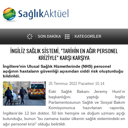
SON DAKİKA
KATEGORİLER
İNGİLİZ SAĞLIK SİSTEMİ, "TARİHİN EN AĞIR PERSONEL
KRİZİYLE" KARŞI KARŞIYA
İngiltere'nin Ulusal Sağlık Hizmetlerinde (NHS) personel
açığının hastaların güvenliği açısından ciddi risk oluşturduğu
bildirildi.
25 Temmuz 2022 Pazartesi 15:14
Eski Sağlık Bakanı Jeremy Hunt'ın
başkanlığını yaptığı İngiliz
Parlamentosunun Sağlık ve Sosyal Bakım
Komisyonunca hazırlanan raporda,
İngiltere'de 12 bin doktor, 50 bin hemşire ve doğum uzmanı açığı
bulunduğu, bunun "bu zamana kadar ülkenin sağlık sistemindeki en
ağır personel krizi" olduğu belirtildi.