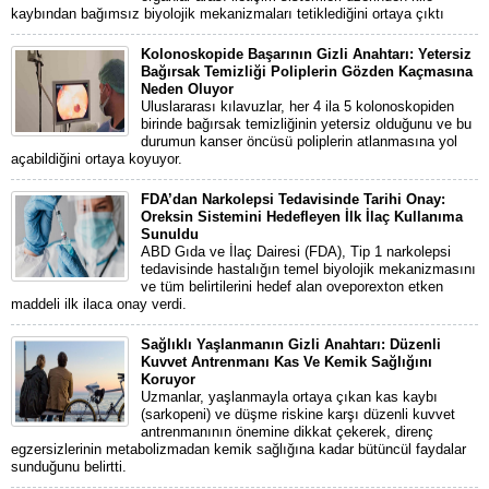
kaybından bağımsız biyolojik mekanizmaları tetiklediğini ortaya çıktı
Kolonoskopide Başarının Gizli Anahtarı: Yetersiz
Bağırsak Temizliği Poliplerin Gözden Kaçmasına
Neden Oluyor
Uluslararası kılavuzlar, her 4 ila 5 kolonoskopiden
birinde bağırsak temizliğinin yetersiz olduğunu ve bu
durumun kanser öncüsü poliplerin atlanmasına yol
açabildiğini ortaya koyuyor.
FDA’dan Narkolepsi Tedavisinde Tarihi Onay:
Oreksin Sistemini Hedefleyen İlk İlaç Kullanıma
Sunuldu
ABD Gıda ve İlaç Dairesi (FDA), Tip 1 narkolepsi
tedavisinde hastalığın temel biyolojik mekanizmasını
ve tüm belirtilerini hedef alan oveporexton etken
maddeli ilk ilaca onay verdi.
Sağlıklı Yaşlanmanın Gizli Anahtarı: Düzenli
Kuvvet Antrenmanı Kas Ve Kemik Sağlığını
Koruyor
Uzmanlar, yaşlanmayla ortaya çıkan kas kaybı
(sarkopeni) ve düşme riskine karşı düzenli kuvvet
antrenmanının önemine dikkat çekerek, direnç
egzersizlerinin metabolizmadan kemik sağlığına kadar bütüncül faydalar
sunduğunu belirtti.