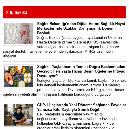
SON DAKİKA
Sağlık Bakanlığı'ndan Dijital Adım: Sağlıklı Hayat
Merkezlerinde Uzaktan Danışmanlık Dönemi
Başladı
Sağlık Bakanlığı'nca uygulamaya konulan Uzaktan
Hasta Değerlendirme Sistemi (UHDS) sayesinde
vatandaşlar; psikolojik destek, sigara bırakma ve
sosyal destek hizmetlerine evlerinden çıkmadan MHRS üzerinden
ulaşıyor.
Sağlıklı Yaşlanmanın Temeli Doğru Beslenmeden
Geçiyor: İleri Yaşta Hangi Besin Öğelerine İhtiyaç
Duyuluyor?
İlerleyen yaşla birlikte kas ve kemik kaybını önlemek
için dengeli beslenmenin önemi artıyor. Uzmanlar;
protein, kalsiyum, D vitamini ve B12 gibi kritik besin
öğelerinin yeterli alımının yaşam kalitesini koruduğunu vurguluyor.
GLP-1 İlaçlarında Yeni Dönem: Sağlanan Faydalar
Yalnızca Kilo Kaybıyla Sınırlı Değil
Cell Metabolism dergisinde yayımladığı
değerlendirme zayıflama ve diyabet tedavisinde
kullanılan GLP-1 ilaçlarının sinir, bağışıklık ve
organlar arası iletişim sistemleri üzerinden kilo