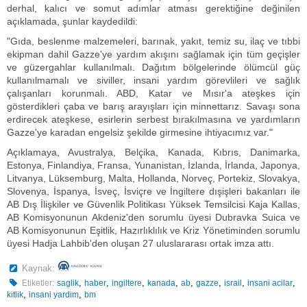
derhal, kalıcı ve somut adımlar atması gerektiğine değinilen
açıklamada, şunlar kaydedildi:
"Gıda, beslenme malzemeleri, barınak, yakıt, temiz su, ilaç ve tıbbi
ekipman dahil Gazze'ye yardım akışını sağlamak için tüm geçişler
ve güzergahlar kullanılmalı. Dağıtım bölgelerinde ölümcül güç
kullanılmamalı ve siviller, insani yardım görevlileri ve sağlık
çalışanları korunmalı. ABD, Katar ve Mısır'a ateşkes için
gösterdikleri çaba ve barış arayışları için minnettarız. Savaşı sona
erdirecek ateşkese, esirlerin serbest bırakılmasına ve yardımların
Gazze'ye karadan engelsiz şekilde girmesine ihtiyacımız var."
Açıklamaya, Avustralya, Belçika, Kanada, Kıbrıs, Danimarka,
Estonya, Finlandiya, Fransa, Yunanistan, İzlanda, İrlanda, Japonya,
Litvanya, Lüksemburg, Malta, Hollanda, Norveç, Portekiz, Slovakya,
Slovenya, İspanya, İsveç, İsviçre ve İngiltere dışişleri bakanları ile
AB Dış İlişkiler ve Güvenlik Politikası Yüksek Temsilcisi Kaja Kallas,
AB Komisyonunun Akdeniz'den sorumlu üyesi Dubravka Suica ve
AB Komisyonunun Eşitlik, Hazırlıklılık ve Kriz Yönetiminden sorumlu
üyesi Hadja Lahbib'den oluşan 27 uluslararası ortak imza attı.
Kaynak:
,
,
,
,
,
,
,
,
Etiketler:
saglik
haber
ingiltere
kanada
ab
gazze
israil
insani acilar
,
,
kitlik
insani yardim
bm