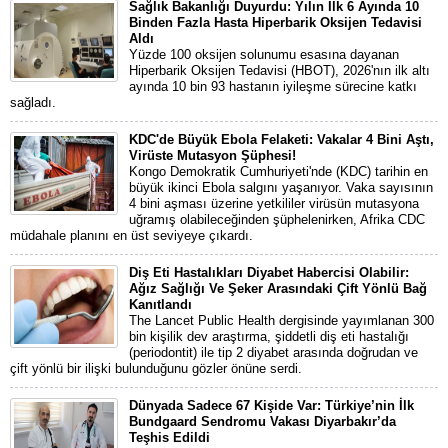
Sağlık Bakanlığı Duyurdu: Yılın İlk 6 Ayında 10
Binden Fazla Hasta Hiperbarik Oksijen Tedavisi
Aldı
Yüzde 100 oksijen solunumu esasına dayanan
Hiperbarik Oksijen Tedavisi (HBOT), 2026'nın ilk altı
ayında 10 bin 93 hastanın iyileşme sürecine katkı
sağladı.
KDC'de Büyük Ebola Felaketi: Vakalar 4 Bini Aştı,
Virüste Mutasyon Şüphesi!
Kongo Demokratik Cumhuriyeti'nde (KDC) tarihin en
büyük ikinci Ebola salgını yaşanıyor. Vaka sayısının
4 bini aşması üzerine yetkililer virüsün mutasyona
uğramış olabileceğinden şüphelenirken, Afrika CDC
müdahale planını en üst seviyeye çıkardı.
Diş Eti Hastalıkları Diyabet Habercisi Olabilir:
Ağız Sağlığı Ve Şeker Arasındaki Çift Yönlü Bağ
Kanıtlandı
The Lancet Public Health dergisinde yayımlanan 300
bin kişilik dev araştırma, şiddetli diş eti hastalığı
(periodontit) ile tip 2 diyabet arasında doğrudan ve
çift yönlü bir ilişki bulunduğunu gözler önüne serdi.
Dünyada Sadece 67 Kişide Var: Türkiye’nin İlk
Bundgaard Sendromu Vakası Diyarbakır’da
Teşhis Edildi