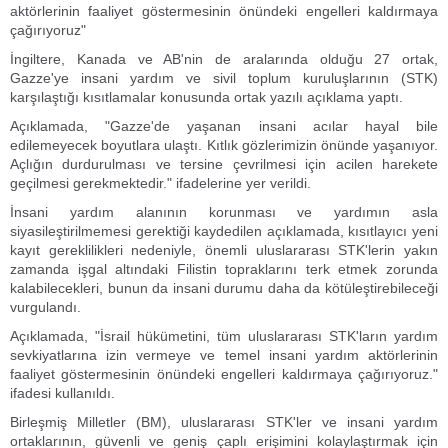
aktörlerinin faaliyet göstermesinin önündeki engelleri kaldırmaya
çağırıyoruz"
İngiltere, Kanada ve AB'nin de aralarında olduğu 27 ortak,
Gazze'ye insani yardım ve sivil toplum kuruluşlarının (STK)
karşılaştığı kısıtlamalar konusunda ortak yazılı açıklama yaptı.
Açıklamada, "Gazze'de yaşanan insani acılar hayal bile
edilemeyecek boyutlara ulaştı. Kıtlık gözlerimizin önünde yaşanıyor.
Açlığın durdurulması ve tersine çevrilmesi için acilen harekete
geçilmesi gerekmektedir." ifadelerine yer verildi.
İnsani yardım alanının korunması ve yardımın asla
siyasileştirilmemesi gerektiği kaydedilen açıklamada, kısıtlayıcı yeni
kayıt gereklilikleri nedeniyle, önemli uluslararası STK'lerin yakın
zamanda işgal altındaki Filistin topraklarını terk etmek zorunda
kalabilecekleri, bunun da insani durumu daha da kötüleştirebileceği
vurgulandı.
Açıklamada, "İsrail hükümetini, tüm uluslararası STK'ların yardım
sevkiyatlarına izin vermeye ve temel insani yardım aktörlerinin
faaliyet göstermesinin önündeki engelleri kaldırmaya çağırıyoruz."
ifadesi kullanıldı.
Birleşmiş Milletler (BM), uluslararası STK'ler ve insani yardım
ortaklarının, güvenli ve geniş çaplı erişimini kolaylaştırmak için