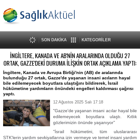
SON DAKİKA
KATEGORİLER
İNGİLTERE, KANADA VE AB'NİN ARALARINDA OLDUĞU 27
ORTAK, GAZZE'DEKİ DURUMA İLİŞKİN ORTAK AÇIKLAMA YAPTI:
İngiltere, Kanada ve Avrupa Birliği'nin (AB) de aralarında
bulunduğu 27 ortak, Gazze'de yaşanan insani acıların hayal
bile edilemeyecek boyutlara ulaştığını bildirerek, İsrail
hükümetine yardımların önündeki engelleri kaldırması çağrısı
yaptı.
12 Ağustos 2025 Salı 17:18
"Gazze'de yaşanan insani acılar hayal bile
edilemeyecek boyutlara ulaştı. Kıtlık
gözlerimizin önünde yaşanıyor"
"İsrail hükümetini, tüm uluslararası
STK'lerin yardım sevkiyatlarına izin vermeye ve temel insani yardım