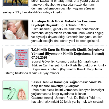
süren kapsamlı bir araştırma, orta yaşta yüksek
tansiyon, diyabet ve sigaradan uzak durmanın
demans gelişmeden geçirilen yaşam süresini
yaklaşık 13 yıl uzatabildiğini ortaya koydu.
Anneliğin Gizli Gücü: Gebelik Ve Emzirme
Biyolojik Dayanıklılığı Artırabilir Mi?
Bilim insanları, gebelik ve emzirme dönemindeki
hormonal değişimlerin kadınların uzun vadeli sağlığı
ve biyolojik dayanıklılığı üzerinde koruyucu etkiler
yaratabileceğini öne süren yeni bir teori geliştirdi.
T.C.Kimlik Kartı İle Elektronik Kimlik Doğrulama
Yöntemi (Biyometrik Kimlik Doğrulama Sistemi)
07.08.2026
Sosyal Güvenlik Kurumu Başkanlığı tarafından
Türkiye Cumhuriyeti Kimlik Kartı İle Elektronik Kimlik
Doğrulama Yöntemi (Biyometrik Kimlik Doğrulama
Sistemi) hakkında duyuru-11 yayımlandı.
Sessiz Tehlike Karaciğer Yağlanması: Siroz Ve
Kalp Krizine Davetiye Çıkarıyor!
Uzun süre hiçbir belirti vermeden ilerleyen karaciğer
yağlanmasına karşı uyarılarda bulunan
Gastroenteroloji Uzmanı Prof. Dr. Bülent Yıldırım,
hastalık hakkındaki 10 kritik yanlışı tek tek sıraladı.