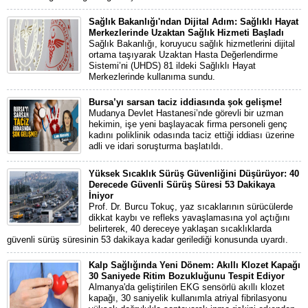
Sağlık Bakanlığı'ndan Dijital Adım: Sağlıklı Hayat
Merkezlerinde Uzaktan Sağlık Hizmeti Başladı
Sağlık Bakanlığı, koruyucu sağlık hizmetlerini dijital
ortama taşıyarak Uzaktan Hasta Değerlendirme
Sistemi’ni (UHDS) 81 ildeki Sağlıklı Hayat
Merkezlerinde kullanıma sundu.
Bursa’yı sarsan taciz iddiasında şok gelişme!
Mudanya Devlet Hastanesi’nde görevli bir uzman
hekimin, işe yeni başlayacak firma personeli genç
kadını poliklinik odasında taciz ettiği iddiası üzerine
adli ve idari soruşturma başlatıldı.
Yüksek Sıcaklık Sürüş Güvenliğini Düşürüyor: 40
Derecede Güvenli Sürüş Süresi 53 Dakikaya
İniyor
Prof. Dr. Burcu Tokuç, yaz sıcaklarının sürücülerde
dikkat kaybı ve refleks yavaşlamasına yol açtığını
belirterek, 40 dereceye yaklaşan sıcaklıklarda
güvenli sürüş süresinin 53 dakikaya kadar gerilediği konusunda uyardı.
Kalp Sağlığında Yeni Dönem: Akıllı Klozet Kapağı
30 Saniyede Ritim Bozukluğunu Tespit Ediyor
Almanya'da geliştirilen EKG sensörlü akıllı klozet
kapağı, 30 saniyelik kullanımla atriyal fibrilasyonu