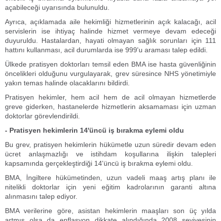
açabileceği uyarısında bulunuldu.
Ayrıca, açıklamada aile hekimliği hizmetlerinin açık kalacağı, acil
servislerin ise ihtiyaç halinde hizmet vermeye devam edeceği
duyuruldu. Hastalardan, hayati olmayan sağlık sorunları için 111
hattını kullanması, acil durumlarda ise 999'u araması talep edildi.
Ülkede pratisyen doktorları temsil eden BMA ise hasta güvenliğinin
öncelikleri olduğunu vurgulayarak, grev süresince NHS yönetimiyle
yakın temas halinde olacaklarını bildirdi.
Pratisyen hekimler, hem acil hem de acil olmayan hizmetlerde
greve giderken, hastanelerde hizmetlerin aksamaması için uzman
doktorlar görevlendirildi.
- Pratisyen hekimlerin 14'üncü iş bırakma eylemi oldu
Bu grev, pratisyen hekimlerin hükümetle uzun süredir devam eden
ücret anlaşmazlığı ve istihdam koşullarına ilişkin talepleri
kapsamında gerçekleştirdiği 14'üncü iş bırakma eylemi oldu.
BMA, İngiltere hükümetinden, uzun vadeli maaş artış planı ile
nitelikli doktorlar için yeni eğitim kadrolarının garanti altına
alınmasını talep ediyor.
BMA verilerine göre, asistan hekimlerin maaşları son üç yılda
artmış olsa da enflasyon dikkate alındığında 2008 seviyesinin