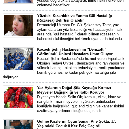
yüksek doğrulukla saptayarak inme riskini erkenden
önlemeyi hedefliyor.
Yüzdeki Kızarıklık ve Yanma Gül Hastalığı
(Rozasea) Belirtisi Olabilir
Dermatoloji Uzmanı Dr. Gül Şekerlisoy Tatar, yaz
aylarında artan yüz kızarıklığı ve hassasiyetin halk
arasında "gül hastalığı" olarak bilinen rozaseanın
habercisi olabileceğini belirterek uyarılarda bulundu.
Kocaeli Şehir Hastanesi'nin "Denizaltı"
Görünümlü Ünitesi Hastalara Umut Oluyor
Kocaeli Şehir Hastanesi'nde hizmet veren Hiperbarik
Oksijen Tedavi Ünitesi, denizaltıyı andıran yapısı ve
yüksek basınçlı oksijen tedavisiyle kronik yaralardan
kemik çürümesine kadar pek çok hastalığa şifa
dağıtıyor.
Yaz Aylarının Doğal Şifa Kaynağı: Kırmızı
Meyveler Bağışıklığı ve Kalbi Koruyor
Diyetisyen Hande Selin Ok; karpuz, çilek, kiraz ve
nar gibi kırmızı meyvelerin yüksek antioksidan
içeriğiyle bağışıklığı güçlendirdiğini ve kanser riskini
azaltmaya yardımcı olduğunu açıkladı.
Gülme Krizlerini Oyun Sanan Aile Şokta: 3,5
Yaşındaki Çocuk 8 Kez Felç Geçirdi