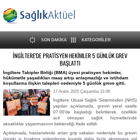
SON DAKİKA
KATEGORİLER
İNGİLTERE'DE PRATİSYEN HEKİMLER 5 GÜNLÜK GREV
BAŞLATTI
İngiltere Tabipler Birliği (BMA) üyesi pratisyen hekimler,
hükümetle yaşadıkları maaş artışı anlaşmazlığı ve istihdam
koşullarına ilişkin talepleri nedeniyle 5 günlük greve gitti.
17 Aralık 2025 Çarşamba 15:08
İngiltere Ulusal Sağlık Sisteminden (NHS)
yapılan açıklamada, grevin yerel saatle
07.00'de başladığı belirtilerek, özellikle
acil olmayan sağlık hizmetlerinde
aksaklıklar yaşanmasının beklendiği ifade edildi.
Açıklamada, hastanelerde artan grip vakaları nedeniyle bu grevin
önceki iş bırakma eylemlerine kıyasla daha fazla aksamaya yol