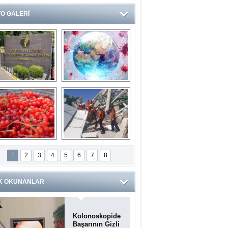
O GALERİ
Ve burası da bir 
14 soruda 
devlet hastanesi
Koronavirüs 
hakkında kendinizi 
test edin...
ilaburu meyvesi 
Endonezya’daki 
anserden koruyor
deprem: Ölü sayısı 
1
2
3
4
5
6
7
8
bin 203'e yükseldi
K OKUNANLAR
Kolonoskopide
Başarının Gizli