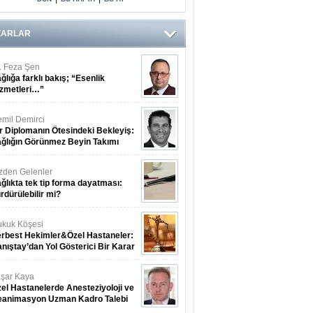
ZARLAR
. Feza Şen
ğlığa farklı bakış; “Esenlik
zmetleri…”
mil Demirci
r Diplomanın Ötesindeki Bekleyiş:
ğlığın Görünmez Beyin Takımı
zden Gelenler
ğlıkta tek tip forma dayatması:
rdürülebilir mi?
kuk Köşesi
rbest Hekimler&Özel Hastaneler:
nıştay’dan Yol Gösterici Bir Karar
şar Kaya
el Hastanelerde Anesteziyoloji ve
eanimasyon Uzman Kadro Talebi