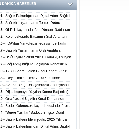
N DAKİKA HABERLER
01 -
Sağlık Bakanlığı'ndan Dijital Adım: Sağlıklı
at Merkezlerinde Uzaktan Danışmanlık Dönemi
42 -
Sağlıklı Yaşlanmanın Temeli Doğru
ladı
enmeden Geçiyor: İleri Yaşta Hangi Besin
23 -
GLP-1 İlaçlarında Yeni Dönem: Sağlanan
erine İhtiyaç Duyuluyor?
alar Yalnızca Kilo Kaybıyla Sınırlı Değil
22 -
Kolonoskopide Başarının Gizli Anahtarı:
rsiz Bağırsak Temizliği Poliplerin Gözden
20 -
FDA’dan Narkolepsi Tedavisinde Tarihi
masına Neden Oluyor
: Oreksin Sistemini Hedefleyen İlk İlaç
17 -
Sağlıklı Yaşlanmanın Gizli Anahtarı:
lanıma Sunuldu
nli Kuvvet Antrenmanı Kas Ve Kemik Sağlığını
14 -
DSÖ Uyardı: 2030 Yılına Kadar 4,8 Milyon
uyor
ire ve Ebe Açığı Oluşabilir
27 -
Soğuk Algınlığı İle Başlayan Rahatsızlık
ciğer Yetmezliği Çıktı: 17 Yıl Sonra Nakille
09 -
17 Yıl Sonra Gelen Güzel Haber: 8 Kez
ata Tutundu
edilen Hastaya 9'uncu Çağrıda Nakil Yapıldı
53 -
"Beyin Tatile Çıkmaz": Yaz Tatilinde
nilenlerin Yüzde 39'u Unutulabiliyor
50 -
Avrupa Birliği Jel Ojelerdeki O Kimyasalı
kladı: Kısırlık ve Alerji Riski Uyarısı
45 -
Dijitalleşmeyle Yayılan Kumar Bağımlılığı
i ve Aileyi Yıkıma Uğratıyor
10 -
Orta Yaştaki Üç Altın Kural Demanssız
mı 13 Yıl Uzatabiliyor
24 -
Bedeli Ödenecek İlaçlar Listesinde Yapılan
enlemeler Hakkında Duyuru 2026/30
34 -
"Süper Yaşlılar" Sadece Bilişsel Değil
ksel Olarak da Daha Sağlıklı Yaşıyor
28 -
Sağlık Bakanı Memişoğlu: 2025 Yılında
Bini Aşkın Kişiye Emzirme Eğitimi Verildi
28 -
Sağlık Bakanlığı'ndan Dijital Adım: Sağlıklı