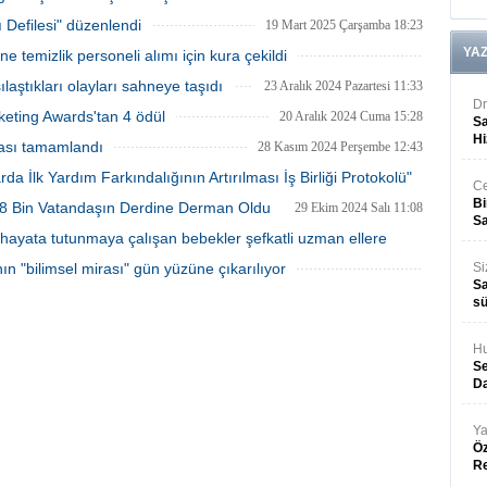
h payı ve yüzde 25 oransal zam
Değişiklik Yapılmasına Dair Kanun 24
ı Defilesi" düzenlendi
lıdır"
Temmuz 2025 Tarihli ve 32965 Sayılı
19 Mart 2025 Çarşamba 18:23
Resmî Gazete'de yayımlandı
YA
temizlik personeli alımı için kura çekildi
19 Mart 2025 Çarşamba 16:13
ılaştıkları olayları sahneye taşıdı
23 Aralık 2024 Pazartesi 11:33
Dr
keting Awards'tan 4 ödül
20 Aralık 2024 Cuma 15:28
Sa
Hi
ması tamamlandı
28 Kasım 2024 Perşembe 12:43
da İlk Yardım Farkındalığının Artırılması İş Birliği Protokolü"
Ce
Bi
a 8 Bin Vatandaşın Derdine Derman Oldu
29 Ekim 2024 Salı 11:08
Sa
20 Kasım 2024 Çarşamba 16:23
hayata tutunmaya çalışan bebekler şefkatli uzman ellere
ın "bilimsel mirası" gün yüzüne çıkarılıyor
Si
24 Ekim 2024 Perşembe 20:53
Sa
17 Ekim 2024 Perşembe 16:08
sü
Hu
Se
Da
Ya
Öz
R