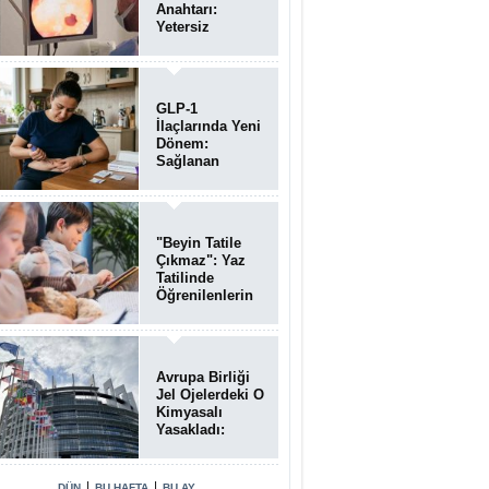
Anahtarı:
Yetersiz
Bağırsak
Temizliği
Poliplerin
Gözden
GLP-1
Kaçmasına
İlaçlarında Yeni
Neden Oluyor
Dönem:
Sağlanan
Faydalar
Yalnızca Kilo
Kaybıyla Sınırlı
Değil
"Beyin Tatile
Çıkmaz": Yaz
Tatilinde
Öğrenilenlerin
Yüzde 39'u
Unutulabiliyor
Avrupa Birliği
Jel Ojelerdeki O
Kimyasalı
Yasakladı:
Kısırlık ve Alerji
Riski Uyarısı
|
|
DÜN
BU HAFTA
BU AY