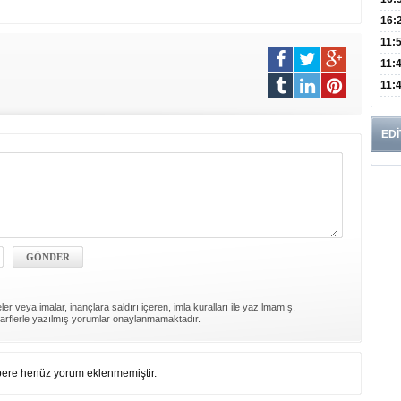
Edi
Risk
16:
İns
11:
Uzm
11:
Yıll
11:
Enfe
EDİ
er veya imalar, inançlara saldırı içeren, imla kuralları ile yazılmamış,
arflerle yazılmış yorumlar onaylanmamaktadır.
ere henüz yorum eklenmemiştir.