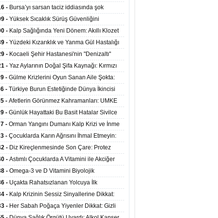
at Merkezlerinde Uzaktan Sağlık Hizmeti
16 -
Bursa’yı sarsan taciz iddiasında şok
ladı
şme!
09 -
Yüksek Sıcaklık Sürüş Güvenliğini
ürüyor: 40 Derecede Güvenli Sürüş Süresi 53
00 -
Kalp Sağlığında Yeni Dönem: Akıllı Klozet
kaya İniyor
ağı 30 Saniyede Ritim Bozukluğunu Tespit
39 -
Yüzdeki Kızarıklık ve Yanma Gül Hastalığı
yor
asea) Belirtisi Olabilir
29 -
Kocaeli Şehir Hastanesi'nin "Denizaltı"
ünümlü Ünitesi Hastalara Umut Oluyor
21 -
Yaz Aylarının Doğal Şifa Kaynağı: Kırmızı
eler Bağışıklığı ve Kalbi Koruyor
39 -
Gülme Krizlerini Oyun Sanan Aile Şokta:
Yaşındaki Çocuk 8 Kez Felç Geçirdi
36 -
Türkiye Burun Estetiğinde Dünya İkincisi
u
35 -
Afetlerin Görünmez Kahramanları: UMKE
 Kadrosuyla Görev Başında
29 -
Günlük Hayattaki Bu Basit Hatalar Sivilce
umunu Tetikliyor
27 -
Orman Yangını Dumanı Kalp Krizi ve İnme
ini Artırıyor
23 -
Çocuklarda Karın Ağrısını İhmal Etmeyin:
disit Habercisi Olabilir
42 -
Diz Kireçlenmesinde Son Çare: Protez
iyatı İle Yaşam Kalitesi Artıyor
40 -
Astımlı Çocuklarda A Vitamini ile Akciğer
mi Arasında Bağlantı Bulundu
38 -
Omega-3 ve D Vitamini Biyolojik
anmayı Yavaşlatabilir
36 -
Uçakta Rahatsızlanan Yolcuya İlk
ahale Sağlık Bakanı Memişoğlu'ndan Geldi
34 -
Kalp Krizinin Sessiz Sinyallerine Dikkat:
ızca Göğüs Ağrısıyla Gelmiyor
33 -
Her Sabah Poğaça Yiyenler Dikkat: Gizli
r ve Yağ Yükü Kalbi ve Bağırsakları Tehdit
55 -
Dünya Sağlık Örgütü Uyardı: Alkol Kanser