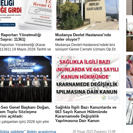
 Raporları Yönetmeliği
Mudanya Devlet Hastanesi'nde
 Sayısı: 11361)
neler oluyor?
Raporları Yönetmeliği (Karar
Mudanya Devlet Hastanesi’ndeki kriz
 11361) 19 Mayıs 2026 Tarihli ve
sürüyor! Genel Cerrahi Uzmanı Op.Dr.
Sayılı Resmî Gazete'de
Rafet Sağlık’ın sürgüne gönderilmesinin
ndı.
ardından bir hemşirenin de görev yeri
değiştirildi.
k-Sen Genel Başkanı Doğan,
Sağlıkla İlgili Bazı Kanunlarda ve
nem Toplu Sözleşme
663 Sayılı Kanun Hükmünde
rini açıkladı:
Kararnamede Değişiklik
Yapılmasına Dair Kanun
 çalışanları için) 2026 için yılın
sında, taban aylığa 10 bin lira
Sağlıkla İlgili Bazı Kanunlarda ve 663
en zam, bunun yanı sıra yüzde
Sayılı Kanun Hükmünde Kararnamede
kta şiddete" ilişkin araştırma
28 Nisan 2025 Pazartesi 15:08