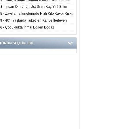
yor
ini Doğrudan Artırıyor
28 -
İnsan Ömrünün Üst Sınırı Kaç Yıl? Bilim
anlarından Yeni Yaşam Süresi Modeli
55 -
Zayıflama İğnelerinde Hızlı Kilo Kaybı Riski:
anlar Hekim Kontrolü Şart Diyor
49 -
40'lı Yaşlarda Tüketilen Kahve İlerleyen
arda Zihinsel ve Fiziksel Sağlığı Koruyor
46 -
Çocuklukta İhmal Edilen Boğaz
ksiyonu İleride Kalp Kapağını Bozabiliyor
TÖRÜN SEÇTİKLERİ