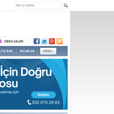
İYE BAK.
YAZARLAR
DİĞER »