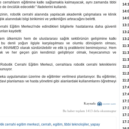
ce cerrahların eğitimine katkı sağlamakla kalmayacak, aynı zamanda tıbbi
Hay
14:
 de öncülük edecektir." ifadelerini kullandı.
Baş
geli
14:
nin, robotik cerrahi alanında yapılacak akademik çalışmalara ve klinik
Düş
14:
 alanındaki bilgi birikimini ve yetkinliğini artıracağını belirtti.
Daki
Kap
13:
ahi Eğitim Merkezi'nde edindikleri bilgilerle hastalarına daha güvenli
nları kaydetti:
Edi
(Roz
13:
m ülkemizin hem de uluslararası sağlık sektörünün gelişimine katkı
Gör
13:
e bu denli yoğun ilgiyle karşılaşılması ve olumlu dönüşlerin olması,
Meyv
11:
. INVAMED olarak sürdürülebilir ve etik iş pratiklerini benimsiyoruz. Hem
k ve her geçen gün kendimizi geliştiriyor olmak, heyecanımızı ve
3,5 
11:
Old
11:
obotik Cerrahi Eğitim Merkezi, cerrahlara robotik cerrahi tekniklerini
Dev
11:
sunuyor.
Oluş
11:
a uygulamaları üzerine de eğitimler verilmesi planlanıyor. Bu eğitimler,
Risk
11:
davi planlaması ve hasta yönetimi gibi alanlardaki kullanımlarını öğretmeyi
Apan
17:
Amel
17:
Hac
17:
Kaynak:
Yaşl
17:
Bu haber toplam 1413 defa okunmuştur
Müd
17:
Yaln
17:
tik cerrahi egitim merkezi
,
cerrah
,
egitim
,
tibbi teknolojiler
,
yapay
Şeke
16: