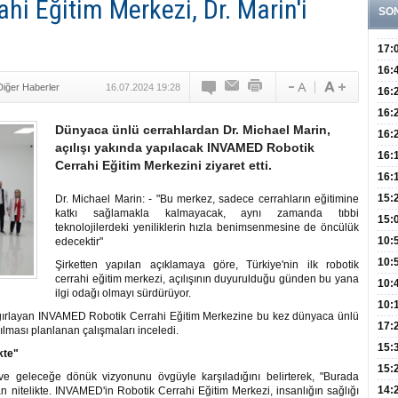
i Eğitim Merkezi, Dr. Marin'i
SO
17:
Hay
16:
Diğer Haberler
16.07.2024 19:28
Baş
Besl
16:
Öğel
Fayd
16:
Dünyaca ünlü cerrahlardan Dr. Michael Marin,
Yete
16:
açılışı yakında yapılacak INVAMED Robotik
Kaç
Onay
16:
Cerrahi Eğitim Merkezini ziyaret etti.
Kul
Düze
16:
Kor
Hemş
15:
Dr. Michael Marin: - "Bu merkez, sadece cerrahların eğitimine
katkı sağlamakla kalmayacak, aynı zamanda tıbbi
Kara
15:
teknolojilerdeki yeniliklerin hızla benimsenmesine de öncülük
Hay
Redd
10:
edecektir"
Öğre
10:
Şirketten yapılan açıklamaya göre, Türkiye'nin ilk robotik
cerrahi eğitim merkezi, açılışının duyurulduğu günden bu yana
Yasa
10:
ilgi odağı olmayı sürdürüyor.
Beyn
10:
ğırlayan INVAMED Robotik Cerrahi Eğitim Merkezine bu kez dünyaca ünlü
Yaşa
17:
ılması planlanan çalışmaları inceledi.
Düz
15:
ikte"
Fizi
15:
 ve geleceğe dönük vizyonunu övgüyle karşıladığını belirterek, "Burada
300 
14:
an nitelikte. INVAMED'in Robotik Cerrahi Eğitim Merkezi, insanlığın sağlığı