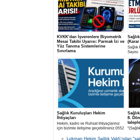
KVKK’dan İşverenlere Biyometrik
Sağlık
Mesai Takibi Uyarısı: Parmak İzi ve
(Karar
Yüz Tanıma Sistemlerine
Sağlık 
Sınırlama
Sayısı:
Kişisel Verileri Koruma Kurulu (KVKK),
33258 
çalışanların mesai takibinde parmak izi,
yayımla
yüz tanıma ve iris taraması gibi
biyometrik sistemlerin kullanılmasına
ilişkin önemli bir ilke kararı yayımladı.
Sağlık Kuruluşları Hekim
Sağlı
İhtiyaçları
8. Dö
taleple
Hekim, kadro ve Ruhsat ihtiyaçlarınız
için bizimle iletişime geçebilirsiniz.0552
"(Sağlık
670 29 83
ilk yarı
seyyan
Lokman Hekim Sağlık Vakfı'ndan "sağlı