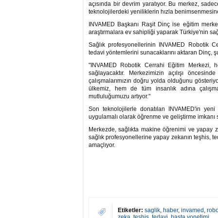
açısında bir devrim yaratıyor. Bu merkez, sade
teknolojilerdeki yeniliklerin hızla benimsenmesine
INVAMED Başkanı Raşit Dinç ise eğitim merkezi
araştırmalara ev sahipliği yaparak Türkiye'nin sağlık
Sağlık profesyonellerinin INVAMED Robotik Cerr
tedavi yöntemlerini sunacaklarını aktaran Dinç, şu
"INVAMED Robotik Cerrahi Eğitim Merkezi, he
sağlayacaktır. Merkezimizin açılışı öncesind
çalışmalarımızın doğru yolda olduğunu gösteriyor
ülkemiz, hem de tüm insanlık adına çalışma
mutluluğumuzu artıyor."
Son teknolojilerle donatılan INVAMED'in yeni R
uygulamalı olarak öğrenme ve geliştirme imkanı 
Merkezde, sağlıkta makine öğrenimi ve yapay zek
sağlık profesyonellerine yapay zekanın teşhis, te
amaçlıyor.
Etiketler:
saglik
,
haber
,
invamed
,
robo
zeka
,
teshis
,
tedavi
,
hasta yonetimi