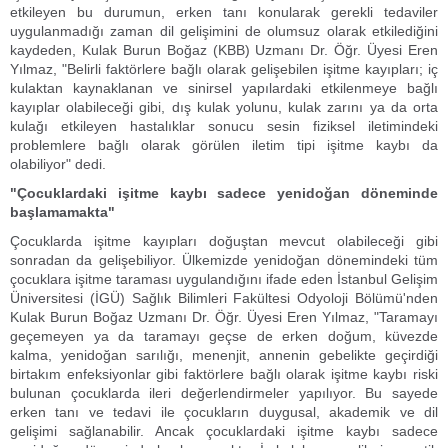
etkileyen bu durumun, erken tanı konularak gerekli tedaviler
uygulanmadığı zaman dil gelişimini de olumsuz olarak etkilediğini
kaydeden, Kulak Burun Boğaz (KBB) Uzmanı Dr. Öğr. Üyesi Eren
Yılmaz, "Belirli faktörlere bağlı olarak gelişebilen işitme kayıpları; iç
kulaktan kaynaklanan ve sinirsel yapılardaki etkilenmeye bağlı
kayıplar olabileceği gibi, dış kulak yolunu, kulak zarını ya da orta
kulağı etkileyen hastalıklar sonucu sesin fiziksel iletimindeki
problemlere bağlı olarak görülen iletim tipi işitme kaybı da
olabiliyor" dedi.
"Çocuklardaki işitme kaybı sadece yenidoğan döneminde
başlamamakta"
Çocuklarda işitme kayıpları doğuştan mevcut olabileceği gibi
sonradan da gelişebiliyor. Ülkemizde yenidoğan dönemindeki tüm
çocuklara işitme taraması uygulandığını ifade eden İstanbul Gelişim
Üniversitesi (İGÜ) Sağlık Bilimleri Fakültesi Odyoloji Bölümü'nden
Kulak Burun Boğaz Uzmanı Dr. Öğr. Üyesi Eren Yılmaz, "Taramayı
geçemeyen ya da taramayı geçse de erken doğum, küvezde
kalma, yenidoğan sarılığı, menenjit, annenin gebelikte geçirdiği
birtakım enfeksiyonlar gibi faktörlere bağlı olarak işitme kaybı riski
bulunan çocuklarda ileri değerlendirmeler yapılıyor. Bu sayede
erken tanı ve tedavi ile çocukların duygusal, akademik ve dil
gelişimi sağlanabilir. Ancak çocuklardaki işitme kaybı sadece