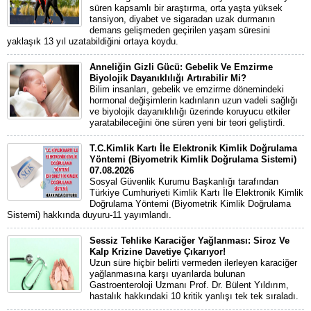
süren kapsamlı bir araştırma, orta yaşta yüksek
tansiyon, diyabet ve sigaradan uzak durmanın
demans gelişmeden geçirilen yaşam süresini
yaklaşık 13 yıl uzatabildiğini ortaya koydu.
Anneliğin Gizli Gücü: Gebelik Ve Emzirme
Biyolojik Dayanıklılığı Artırabilir Mi?
Bilim insanları, gebelik ve emzirme dönemindeki
hormonal değişimlerin kadınların uzun vadeli sağlığı
ve biyolojik dayanıklılığı üzerinde koruyucu etkiler
yaratabileceğini öne süren yeni bir teori geliştirdi.
T.C.Kimlik Kartı İle Elektronik Kimlik Doğrulama
Yöntemi (Biyometrik Kimlik Doğrulama Sistemi)
07.08.2026
Sosyal Güvenlik Kurumu Başkanlığı tarafından
Türkiye Cumhuriyeti Kimlik Kartı İle Elektronik Kimlik
Doğrulama Yöntemi (Biyometrik Kimlik Doğrulama
Sistemi) hakkında duyuru-11 yayımlandı.
Sessiz Tehlike Karaciğer Yağlanması: Siroz Ve
Kalp Krizine Davetiye Çıkarıyor!
Uzun süre hiçbir belirti vermeden ilerleyen karaciğer
yağlanmasına karşı uyarılarda bulunan
Gastroenteroloji Uzmanı Prof. Dr. Bülent Yıldırım,
hastalık hakkındaki 10 kritik yanlışı tek tek sıraladı.