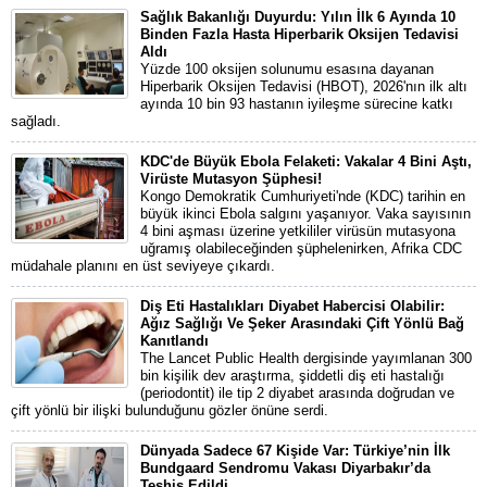
Sağlık Bakanlığı Duyurdu: Yılın İlk 6 Ayında 10
Binden Fazla Hasta Hiperbarik Oksijen Tedavisi
Aldı
Yüzde 100 oksijen solunumu esasına dayanan
Hiperbarik Oksijen Tedavisi (HBOT), 2026'nın ilk altı
ayında 10 bin 93 hastanın iyileşme sürecine katkı
sağladı.
KDC'de Büyük Ebola Felaketi: Vakalar 4 Bini Aştı,
Virüste Mutasyon Şüphesi!
Kongo Demokratik Cumhuriyeti'nde (KDC) tarihin en
büyük ikinci Ebola salgını yaşanıyor. Vaka sayısının
4 bini aşması üzerine yetkililer virüsün mutasyona
uğramış olabileceğinden şüphelenirken, Afrika CDC
müdahale planını en üst seviyeye çıkardı.
Diş Eti Hastalıkları Diyabet Habercisi Olabilir:
Ağız Sağlığı Ve Şeker Arasındaki Çift Yönlü Bağ
Kanıtlandı
The Lancet Public Health dergisinde yayımlanan 300
bin kişilik dev araştırma, şiddetli diş eti hastalığı
(periodontit) ile tip 2 diyabet arasında doğrudan ve
çift yönlü bir ilişki bulunduğunu gözler önüne serdi.
Dünyada Sadece 67 Kişide Var: Türkiye’nin İlk
Bundgaard Sendromu Vakası Diyarbakır’da
Teşhis Edildi