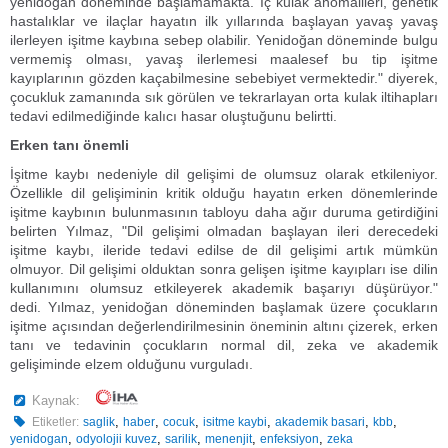
yenidoğan döneminde başlamamakta. İç kulak anomalileri, genetik
hastalıklar ve ilaçlar hayatın ilk yıllarında başlayan yavaş yavaş
ilerleyen işitme kaybına sebep olabilir. Yenidoğan döneminde bulgu
vermemiş olması, yavaş ilerlemesi maalesef bu tip işitme
kayıplarının gözden kaçabilmesine sebebiyet vermektedir." diyerek,
çocukluk zamanında sık görülen ve tekrarlayan orta kulak iltihapları
tedavi edilmediğinde kalıcı hasar oluştuğunu belirtti.
Erken tanı önemli
İşitme kaybı nedeniyle dil gelişimi de olumsuz olarak etkileniyor.
Özellikle dil gelişiminin kritik olduğu hayatın erken dönemlerinde
işitme kaybının bulunmasının tabloyu daha ağır duruma getirdiğini
belirten Yılmaz, "Dil gelişimi olmadan başlayan ileri derecedeki
işitme kaybı, ileride tedavi edilse de dil gelişimi artık mümkün
olmuyor. Dil gelişimi olduktan sonra gelişen işitme kayıpları ise dilin
kullanımını olumsuz etkileyerek akademik başarıyı düşürüyor."
dedi. Yılmaz, yenidoğan döneminden başlamak üzere çocukların
işitme açısından değerlendirilmesinin öneminin altını çizerek, erken
tanı ve tedavinin çocukların normal dil, zeka ve akademik
gelişiminde elzem olduğunu vurguladı.
Kaynak:
,
,
,
,
,
,
Etiketler:
saglik
haber
cocuk
isitme kaybi
akademik basari
kbb
,
,
,
,
,
yenidogan
odyolojii kuvez
sarilik
menenjit
enfeksiyon
zeka