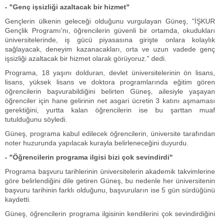
- "Genç işsizliği azaltacak bir hizmet"
Gençlerin ülkenin geleceği olduğunu vurgulayan Güneş, "İŞKUR
Gençlik Programı'nı, öğrencilerin güvenli bir ortamda, okudukları
üniversitelerinde, iş gücü piyasasına girişte onlara kolaylık
sağlayacak, deneyim kazanacakları, orta ve uzun vadede genç
işsizliği azaltacak bir hizmet olarak görüyoruz." dedi.
Programa, 18 yaşını dolduran, devlet üniversitelerinin ön lisans,
lisans, yüksek lisans ve doktora programlarında eğitim gören
öğrencilerin başvurabildiğini belirten Güneş, ailesiyle yaşayan
öğrenciler için hane gelirinin net asgari ücretin 3 katını aşmaması
gerektiğini, yurtta kalan öğrencilerin ise bu şarttan muaf
tutulduğunu söyledi.
Güneş, programa kabul edilecek öğrencilerin, üniversite tarafından
noter huzurunda yapılacak kurayla belirleneceğini duyurdu.
- "Öğrencilerin programa ilgisi bizi çok sevindirdi"
Programa başvuru tarihlerinin üniversitelerin akademik takvimlerine
göre belirlendiğini dile getiren Güneş, bu nedenle her üniversitenin
başvuru tarihinin farklı olduğunu, başvuruların ise 5 gün sürdüğünü
kaydetti.
Güneş, öğrencilerin programa ilgisinin kendilerini çok sevindirdiğini