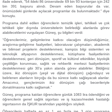
ifade ederek, "54 ildeki 86 üniversitede 69 bin 93 kontenjan için 242
bin 391 başvuru alındı. Devam eden başvurular da var,
önümüzdeki günlerde açılacak programlar da bulunmaktadır." diye
konuştu.
Programa dahil edilen öğrencilerin temizlik işleri, tehlikeli ve çok
tehlikeli işler dışında üniversitelerin belirlediği alanlarda görev
alabileceklerini vurgulayan Güneş, şu bilgileri verdi:
"Öğrencilerimiz, gelişimlerine katkısı olacağını düşündüğümüz,
araştırma-geliştirme faaliyetleri, laboratuvar çalışmaları, akademik
ve bilimsel projelerin desteklenmesi, kampüs bilgi sistemleri ve
teknolojik altyapının desteklenmesi, kütüphane faaliyetlerinin
desteklenmesi, geri dönüşüm, sportif ve kültürel etkinlikler, biyolojik
çeşitliliğin korunması, sağlık ve rehberlik merkezi faaliyetlerinin
desteklenmesi gibi 30'a yakın alanda görev alabilirler. Bildiğiniz
üzere, ikiz dönüşüm (yeşil ve dijital dönüşüm) çağındayız ve
belirlenen alanların birçoğu da bu sürece katkı sağlayacak alanlar.
Amacımız, gençlerimizin ikiz dönüşüm çağı becerileriyle
donatılmasına katkı sağlamak."
Güneş, programa katılan öğrencilere günlük 1083 lira ödendiğini ve
öğrencilerin genel sağlık sigortası ve iş kazası/meslek hastalığı
sigortasının da İŞKUR tarafından yapıldığını söyledi.
Öğrencilerin haftada en az 1, en fazla ise 3 gün programa