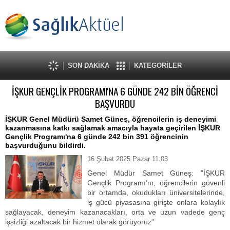
SON DAKİKA
KATEGORİLER
İŞKUR GENÇLİK PROGRAMI'NA 6 GÜNDE 242 BİN ÖĞRENCİ
BAŞVURDU
İŞKUR Genel Müdürü Samet Güneş, öğrencilerin iş deneyimi
kazanmasına katkı sağlamak amacıyla hayata geçirilen İŞKUR
Gençlik Programı'na 6 günde 242 bin 391 öğrencinin
başvurduğunu bildirdi.
16 Şubat 2025 Pazar 11:03
Genel Müdür Samet Güneş: "İŞKUR
Gençlik Programı'nı, öğrencilerin güvenli
bir ortamda, okudukları üniversitelerinde,
iş gücü piyasasına girişte onlara kolaylık
sağlayacak, deneyim kazanacakları, orta ve uzun vadede genç
işsizliği azaltacak bir hizmet olarak görüyoruz"