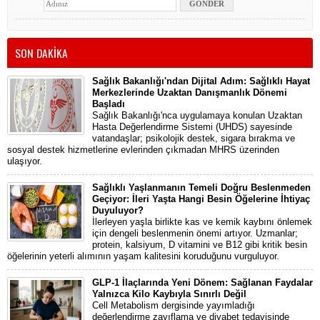
SON DAKİKA
Sağlık Bakanlığı'ndan Dijital Adım: Sağlıklı Hayat
Merkezlerinde Uzaktan Danışmanlık Dönemi
Başladı
Sağlık Bakanlığı'nca uygulamaya konulan Uzaktan
Hasta Değerlendirme Sistemi (UHDS) sayesinde
vatandaşlar; psikolojik destek, sigara bırakma ve
sosyal destek hizmetlerine evlerinden çıkmadan MHRS üzerinden
ulaşıyor.
Sağlıklı Yaşlanmanın Temeli Doğru Beslenmeden
Geçiyor: İleri Yaşta Hangi Besin Öğelerine İhtiyaç
Duyuluyor?
İlerleyen yaşla birlikte kas ve kemik kaybını önlemek
için dengeli beslenmenin önemi artıyor. Uzmanlar;
protein, kalsiyum, D vitamini ve B12 gibi kritik besin
öğelerinin yeterli alımının yaşam kalitesini koruduğunu vurguluyor.
GLP-1 İlaçlarında Yeni Dönem: Sağlanan Faydalar
Yalnızca Kilo Kaybıyla Sınırlı Değil
Cell Metabolism dergisinde yayımladığı
değerlendirme zayıflama ve diyabet tedavisinde