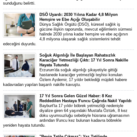
sunduğunu belirtti.
DSÖ Uyardı: 2030 Yılına Kadar 4,8 Milyon
Hemşire ve Ebe Açığı Oluşabilir
Dünya Sağlık Örgütü (DSÖ), küresel sağlık iş
gücüne ilişkin raporunda, mevcut eğilimlerin sürmesi
halinde 2030 yılına kadar hemşire ve ebe açığının
4,8 milyona ulaşarak sağlık sistemlerini tehdit
edeceğini duyurdu.
Soğuk Algınlığı İle Başlayan Rahatsızlık
Karaciğer Yetmezliği Çıktı: 17 Yıl Sonra Nakille
Hayata Tutundu
Erzurum'da soğuk algınlığı şikayetiyle gittiği
hastanede karaciğer yetmezliği teşhisi konulan
Özlem Aydemir, 17 yıldır beklediği müjdeli habere
kadavradan yapılan başarılı nakille kavuştu.
17 Yıl Sonra Gelen Güzel Haber: 8 Kez
Reddedilen Hastaya 9'uncu Çağrıda Nakil Yapıldı
Bayburt'ta 17 yıldır böbrek yetmezliği nedeniyle
diyalize giren 64 yaşındaki Mustafa Öztürk, 8 kez
doku uyumsuzluğu sebebiyle hüsrana uğramasının
ardından 9'uncu kez bulunan kadavra böbrekle
yeniden hayata tutundu.
"Beyin Tatile Çıkmaz": Yaz Tatilinde