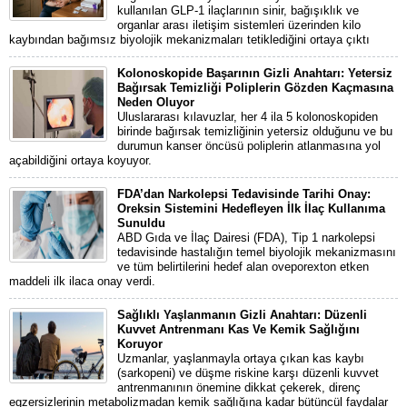
kullanılan GLP-1 ilaçlarının sinir, bağışıklık ve
organlar arası iletişim sistemleri üzerinden kilo
kaybından bağımsız biyolojik mekanizmaları tetiklediğini ortaya çıktı
Kolonoskopide Başarının Gizli Anahtarı: Yetersiz
Bağırsak Temizliği Poliplerin Gözden Kaçmasına
Neden Oluyor
Uluslararası kılavuzlar, her 4 ila 5 kolonoskopiden
birinde bağırsak temizliğinin yetersiz olduğunu ve bu
durumun kanser öncüsü poliplerin atlanmasına yol
açabildiğini ortaya koyuyor.
FDA’dan Narkolepsi Tedavisinde Tarihi Onay:
Oreksin Sistemini Hedefleyen İlk İlaç Kullanıma
Sunuldu
ABD Gıda ve İlaç Dairesi (FDA), Tip 1 narkolepsi
tedavisinde hastalığın temel biyolojik mekanizmasını
ve tüm belirtilerini hedef alan oveporexton etken
maddeli ilk ilaca onay verdi.
Sağlıklı Yaşlanmanın Gizli Anahtarı: Düzenli
Kuvvet Antrenmanı Kas Ve Kemik Sağlığını
Koruyor
Uzmanlar, yaşlanmayla ortaya çıkan kas kaybı
(sarkopeni) ve düşme riskine karşı düzenli kuvvet
antrenmanının önemine dikkat çekerek, direnç
egzersizlerinin metabolizmadan kemik sağlığına kadar bütüncül faydalar