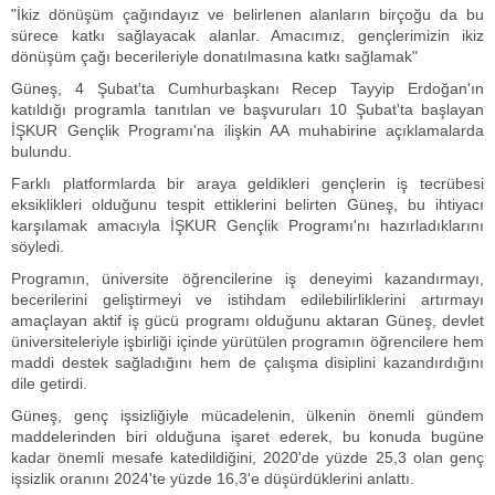
"İkiz dönüşüm çağındayız ve belirlenen alanların birçoğu da bu
sürece katkı sağlayacak alanlar. Amacımız, gençlerimizin ikiz
dönüşüm çağı becerileriyle donatılmasına katkı sağlamak"
Güneş, 4 Şubat'ta Cumhurbaşkanı Recep Tayyip Erdoğan'ın
katıldığı programla tanıtılan ve başvuruları 10 Şubat'ta başlayan
İŞKUR Gençlik Programı'na ilişkin AA muhabirine açıklamalarda
bulundu.
Farklı platformlarda bir araya geldikleri gençlerin iş tecrübesi
eksiklikleri olduğunu tespit ettiklerini belirten Güneş, bu ihtiyacı
karşılamak amacıyla İŞKUR Gençlik Programı'nı hazırladıklarını
söyledi.
Programın, üniversite öğrencilerine iş deneyimi kazandırmayı,
becerilerini geliştirmeyi ve istihdam edilebilirliklerini artırmayı
amaçlayan aktif iş gücü programı olduğunu aktaran Güneş, devlet
üniversiteleriyle işbirliği içinde yürütülen programın öğrencilere hem
maddi destek sağladığını hem de çalışma disiplini kazandırdığını
dile getirdi.
Güneş, genç işsizliğiyle mücadelenin, ülkenin önemli gündem
maddelerinden biri olduğuna işaret ederek, bu konuda bugüne
kadar önemli mesafe katedildiğini, 2020'de yüzde 25,3 olan genç
işsizlik oranını 2024'te yüzde 16,3'e düşürdüklerini anlattı.