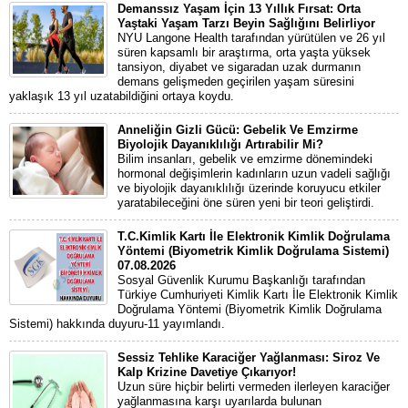
Demanssız Yaşam İçin 13 Yıllık Fırsat: Orta
Yaştaki Yaşam Tarzı Beyin Sağlığını Belirliyor
NYU Langone Health tarafından yürütülen ve 26 yıl
süren kapsamlı bir araştırma, orta yaşta yüksek
tansiyon, diyabet ve sigaradan uzak durmanın
demans gelişmeden geçirilen yaşam süresini
yaklaşık 13 yıl uzatabildiğini ortaya koydu.
Anneliğin Gizli Gücü: Gebelik Ve Emzirme
Biyolojik Dayanıklılığı Artırabilir Mi?
Bilim insanları, gebelik ve emzirme dönemindeki
hormonal değişimlerin kadınların uzun vadeli sağlığı
ve biyolojik dayanıklılığı üzerinde koruyucu etkiler
yaratabileceğini öne süren yeni bir teori geliştirdi.
T.C.Kimlik Kartı İle Elektronik Kimlik Doğrulama
Yöntemi (Biyometrik Kimlik Doğrulama Sistemi)
07.08.2026
Sosyal Güvenlik Kurumu Başkanlığı tarafından
Türkiye Cumhuriyeti Kimlik Kartı İle Elektronik Kimlik
Doğrulama Yöntemi (Biyometrik Kimlik Doğrulama
Sistemi) hakkında duyuru-11 yayımlandı.
Sessiz Tehlike Karaciğer Yağlanması: Siroz Ve
Kalp Krizine Davetiye Çıkarıyor!
Uzun süre hiçbir belirti vermeden ilerleyen karaciğer
yağlanmasına karşı uyarılarda bulunan