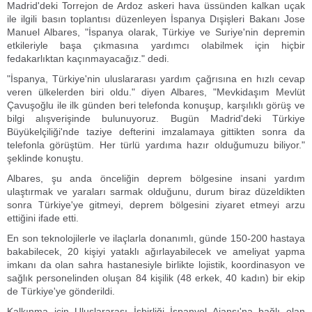
Madrid'deki Torrejon de Ardoz askeri hava üssünden kalkan uçak
ile ilgili basın toplantısı düzenleyen İspanya Dışişleri Bakanı Jose
Manuel Albares, "İspanya olarak, Türkiye ve Suriye'nin depremin
etkileriyle başa çıkmasına yardımcı olabilmek için hiçbir
fedakarlıktan kaçınmayacağız." dedi.
"İspanya, Türkiye'nin uluslararası yardım çağrısına en hızlı cevap
veren ülkelerden biri oldu." diyen Albares, "Mevkidaşım Mevlüt
Çavuşoğlu ile ilk günden beri telefonda konuşup, karşılıklı görüş ve
bilgi alışverişinde bulunuyoruz. Bugün Madrid'deki Türkiye
Büyükelçiliği'nde taziye defterini imzalamaya gittikten sonra da
telefonla görüştüm. Her türlü yardıma hazır olduğumuzu biliyor."
şeklinde konuştu.
Albares, şu anda önceliğin deprem bölgesine insani yardım
ulaştırmak ve yaraları sarmak olduğunu, durum biraz düzeldikten
sonra Türkiye'ye gitmeyi, deprem bölgesini ziyaret etmeyi arzu
ettiğini ifade etti.
En son teknolojilerle ve ilaçlarla donanımlı, günde 150-200 hastaya
bakabilecek, 20 kişiyi yataklı ağırlayabilecek ve ameliyat yapma
imkanı da olan sahra hastanesiyle birlikte lojistik, koordinasyon ve
sağlık personelinden oluşan 84 kişilik (48 erkek, 40 kadın) bir ekip
de Türkiye'ye gönderildi.
Kalkınma için Uluslararası İşbirliği İspanyol Ajansı'na bağlı olan