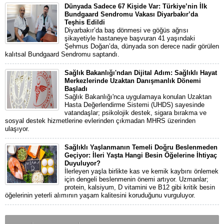
Dünyada Sadece 67 Kişide Var: Türkiye’nin İlk
Bundgaard Sendromu Vakası Diyarbakır’da
Teşhis Edildi
Diyarbakır’da baş dönmesi ve göğüs ağrısı
şikayetiyle hastaneye başvuran 41 yaşındaki
Şehmus Doğan’da, dünyada son derece nadir görülen
kalıtsal Bundgaard Sendromu saptandı.
Sağlık Bakanlığı'ndan Dijital Adım: Sağlıklı Hayat
Merkezlerinde Uzaktan Danışmanlık Dönemi
Başladı
Sağlık Bakanlığı'nca uygulamaya konulan Uzaktan
Hasta Değerlendirme Sistemi (UHDS) sayesinde
vatandaşlar; psikolojik destek, sigara bırakma ve
sosyal destek hizmetlerine evlerinden çıkmadan MHRS üzerinden
ulaşıyor.
Sağlıklı Yaşlanmanın Temeli Doğru Beslenmeden
Geçiyor: İleri Yaşta Hangi Besin Öğelerine İhtiyaç
Duyuluyor?
İlerleyen yaşla birlikte kas ve kemik kaybını önlemek
için dengeli beslenmenin önemi artıyor. Uzmanlar;
protein, kalsiyum, D vitamini ve B12 gibi kritik besin
öğelerinin yeterli alımının yaşam kalitesini koruduğunu vurguluyor.