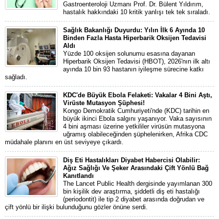
Gastroenteroloji Uzmanı Prof. Dr. Bülent Yıldırım,
hastalık hakkındaki 10 kritik yanlışı tek tek sıraladı.
Sağlık Bakanlığı Duyurdu: Yılın İlk 6 Ayında 10
Binden Fazla Hasta Hiperbarik Oksijen Tedavisi
Aldı
Yüzde 100 oksijen solunumu esasına dayanan
Hiperbarik Oksijen Tedavisi (HBOT), 2026'nın ilk altı
ayında 10 bin 93 hastanın iyileşme sürecine katkı
sağladı.
KDC'de Büyük Ebola Felaketi: Vakalar 4 Bini Aştı,
Virüste Mutasyon Şüphesi!
Kongo Demokratik Cumhuriyeti'nde (KDC) tarihin en
büyük ikinci Ebola salgını yaşanıyor. Vaka sayısının
4 bini aşması üzerine yetkililer virüsün mutasyona
uğramış olabileceğinden şüphelenirken, Afrika CDC
müdahale planını en üst seviyeye çıkardı.
Diş Eti Hastalıkları Diyabet Habercisi Olabilir:
Ağız Sağlığı Ve Şeker Arasındaki Çift Yönlü Bağ
Kanıtlandı
The Lancet Public Health dergisinde yayımlanan 300
bin kişilik dev araştırma, şiddetli diş eti hastalığı
(periodontit) ile tip 2 diyabet arasında doğrudan ve
çift yönlü bir ilişki bulunduğunu gözler önüne serdi.