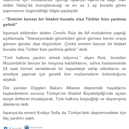
ekibin Hatay'da konuşlanacağı ve en az 1 ay burada görev
yapmasının öngörüldüğü bilgisi paylaşıldı.
- "Eminim benzer bir felaket burada olsa Türkler bize yardıma
gelirdi"
İspanyol ekibinden doktor Conchi Ruiz de AA muhabirine yaptığı
açıklamada "Televizyondaki görüntüleri görür görmez benim oraya
gitmem gerekir diye düşündüm. Çünkü eminim benzer bir felaket
burada olsa Türkler bize yardıma gelirdi." dedi.
"Türk halkına yardım etmek istiyoruz." diyen Ruiz, önceden
Mozambik'te benzer bir misyona katıldıklarını, sahra hastanesinde
24 saat hizmet verebilecek bir kapasiteye sahip olduklarını ve
ameliyat yapmak için gerekli tüm malzemelerin bulunduğunu
söyledi.
Öte yandan Dışişleri Bakanı Albares depremde hayatlarını
kaybedenlerin anısına Türkiye'nin Madrid Büyükelçiliği'nde açılan
taziye defterini imzalayarak, Türk halkına başsağlığı ve dayanışma
dileklerini iletti.
İspanya'da emerit Kraliçe Sofia da Türkiye'deki depremzedeler için
ilaç yardımı yaptı.
Kaynak: