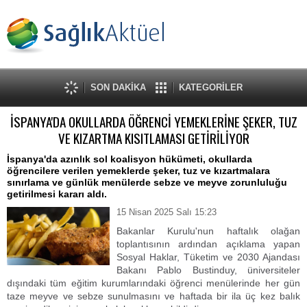
SON DAKİKA
KATEGORİLER
İSPANYA'DA OKULLARDA ÖĞRENCİ YEMEKLERİNE ŞEKER, TUZ
VE KIZARTMA KISITLAMASI GETİRİLİYOR
İspanya'da azınlık sol koalisyon hükümeti, okullarda
öğrencilere verilen yemeklerde şeker, tuz ve kızartmalara
sınırlama ve günlük menülerde sebze ve meyve zorunluluğu
getirilmesi kararı aldı.
15 Nisan 2025 Salı 15:23
Bakanlar Kurulu'nun haftalık olağan
toplantısının ardından açıklama yapan
Sosyal Haklar, Tüketim ve 2030 Ajandası
Bakanı Pablo Bustinduy, üniversiteler
dışındaki tüm eğitim kurumlarındaki öğrenci menülerinde her gün
taze meyve ve sebze sunulmasını ve haftada bir ila üç kez balık