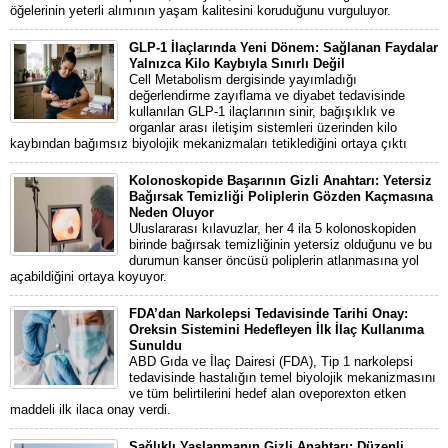
öğelerinin yeterli alımının yaşam kalitesini koruduğunu vurguluyor.
GLP-1 İlaçlarında Yeni Dönem: Sağlanan Faydalar
Yalnızca Kilo Kaybıyla Sınırlı Değil
Cell Metabolism dergisinde yayımladığı
değerlendirme zayıflama ve diyabet tedavisinde
kullanılan GLP-1 ilaçlarının sinir, bağışıklık ve
organlar arası iletişim sistemleri üzerinden kilo
kaybından bağımsız biyolojik mekanizmaları tetiklediğini ortaya çıktı
Kolonoskopide Başarının Gizli Anahtarı: Yetersiz
Bağırsak Temizliği Poliplerin Gözden Kaçmasına
Neden Oluyor
Uluslararası kılavuzlar, her 4 ila 5 kolonoskopiden
birinde bağırsak temizliğinin yetersiz olduğunu ve bu
durumun kanser öncüsü poliplerin atlanmasına yol
açabildiğini ortaya koyuyor.
FDA’dan Narkolepsi Tedavisinde Tarihi Onay:
Oreksin Sistemini Hedefleyen İlk İlaç Kullanıma
Sunuldu
ABD Gıda ve İlaç Dairesi (FDA), Tip 1 narkolepsi
tedavisinde hastalığın temel biyolojik mekanizmasını
ve tüm belirtilerini hedef alan oveporexton etken
maddeli ilk ilaca onay verdi.
Sağlıklı Yaşlanmanın Gizli Anahtarı: Düzenli