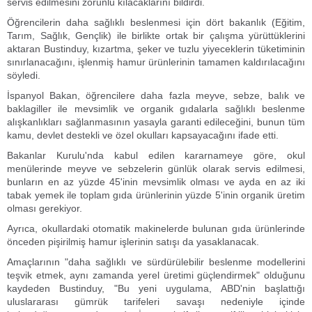
servis edilmesini zorunlu kılacaklarını bildirdi.
Öğrencilerin daha sağlıklı beslenmesi için dört bakanlık (Eğitim,
Tarım, Sağlık, Gençlik) ile birlikte ortak bir çalışma yürüttüklerini
aktaran Bustinduy, kızartma, şeker ve tuzlu yiyeceklerin tüketiminin
sınırlanacağını, işlenmiş hamur ürünlerinin tamamen kaldırılacağını
söyledi.
İspanyol Bakan, öğrencilere daha fazla meyve, sebze, balık ve
baklagiller ile mevsimlik ve organik gıdalarla sağlıklı beslenme
alışkanlıkları sağlanmasının yasayla garanti edileceğini, bunun tüm
kamu, devlet destekli ve özel okulları kapsayacağını ifade etti.
Bakanlar Kurulu'nda kabul edilen kararnameye göre, okul
menülerinde meyve ve sebzelerin günlük olarak servis edilmesi,
bunların en az yüzde 45'inin mevsimlik olması ve ayda en az iki
tabak yemek ile toplam gıda ürünlerinin yüzde 5'inin organik üretim
olması gerekiyor.
Ayrıca, okullardaki otomatik makinelerde bulunan gıda ürünlerinde
önceden pişirilmiş hamur işlerinin satışı da yasaklanacak.
Amaçlarının "daha sağlıklı ve sürdürülebilir beslenme modellerini
teşvik etmek, aynı zamanda yerel üretimi güçlendirmek" olduğunu
kaydeden Bustinduy, "Bu yeni uygulama, ABD'nin başlattığı
uluslararası gümrük tarifeleri savaşı nedeniyle içinde