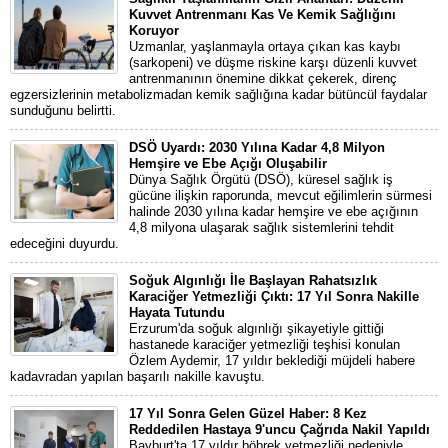
Kuvvet Antrenmanı Kas Ve Kemik Sağlığını
Koruyor
Uzmanlar, yaşlanmayla ortaya çıkan kas kaybı
(sarkopeni) ve düşme riskine karşı düzenli kuvvet
antrenmanının önemine dikkat çekerek, direnç
egzersizlerinin metabolizmadan kemik sağlığına kadar bütüncül faydalar
sunduğunu belirtti.
DSÖ Uyardı: 2030 Yılına Kadar 4,8 Milyon
Hemşire ve Ebe Açığı Oluşabilir
Dünya Sağlık Örgütü (DSÖ), küresel sağlık iş
gücüne ilişkin raporunda, mevcut eğilimlerin sürmesi
halinde 2030 yılına kadar hemşire ve ebe açığının
4,8 milyona ulaşarak sağlık sistemlerini tehdit
edeceğini duyurdu.
Soğuk Algınlığı İle Başlayan Rahatsızlık
Karaciğer Yetmezliği Çıktı: 17 Yıl Sonra Nakille
Hayata Tutundu
Erzurum'da soğuk algınlığı şikayetiyle gittiği
hastanede karaciğer yetmezliği teşhisi konulan
Özlem Aydemir, 17 yıldır beklediği müjdeli habere
kadavradan yapılan başarılı nakille kavuştu.
17 Yıl Sonra Gelen Güzel Haber: 8 Kez
Reddedilen Hastaya 9'uncu Çağrıda Nakil Yapıldı
Bayburt'ta 17 yıldır böbrek yetmezliği nedeniyle