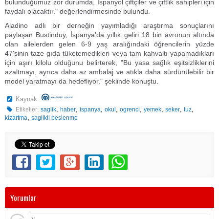
bulunduğumuz zor durumda, İspanyol çiftçiler ve çiftlik sahipleri için
faydalı olacaktır." değerlendirmesinde bulundu.
Aladino adlı bir derneğin yayımladığı araştırma sonuçlarını
paylaşan Bustinduy, İspanya'da yıllık geliri 18 bin avronun altında
olan ailelerden gelen 6-9 yaş aralığındaki öğrencilerin yüzde
47'sinin taze gıda tüketemedikleri veya tam kahvaltı yapamadıkları
için aşırı kilolu olduğunu belirterek, "Bu yasa sağlık eşitsizliklerini
azaltmayı, ayrıca daha az ambalaj ve atıkla daha sürdürülebilir bir
model yaratmayı da hedefliyor." şeklinde konuştu.
Kaynak:
,
,
,
,
,
,
,
,
Etiketler:
saglik
haber
ispanya
okul
ogrenci
yemek
seker
tuz
,
kizartma
saglikli beslenme
Yorumlar