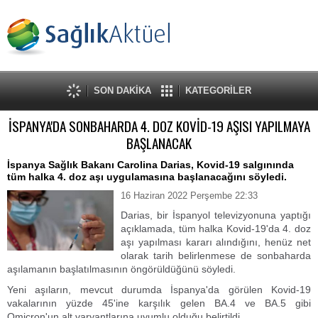
SON DAKİKA
KATEGORİLER
İSPANYA'DA SONBAHARDA 4. DOZ KOVİD-19 AŞISI YAPILMAYA
BAŞLANACAK
İspanya Sağlık Bakanı Carolina Darias, Kovid-19 salgınında
tüm halka 4. doz aşı uygulamasına başlanacağını söyledi.
16 Haziran 2022 Perşembe 22:33
Darias, bir İspanyol televizyonuna yaptığı
açıklamada, tüm halka Kovid-19'da 4. doz
aşı yapılması kararı alındığını, henüz net
olarak tarih belirlenmese de sonbaharda
aşılamanın başlatılmasının öngörüldüğünü söyledi.
Yeni aşıların, mevcut durumda İspanya'da görülen Kovid-19
vakalarının yüzde 45'ine karşılık gelen BA.4 ve BA.5 gibi
Omicron'un alt varyantlarına uyumlu olduğu belirtildi.