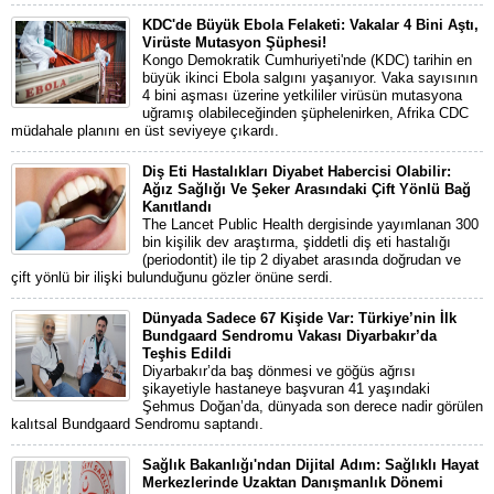
KDC'de Büyük Ebola Felaketi: Vakalar 4 Bini Aştı,
Virüste Mutasyon Şüphesi!
Kongo Demokratik Cumhuriyeti'nde (KDC) tarihin en
büyük ikinci Ebola salgını yaşanıyor. Vaka sayısının
4 bini aşması üzerine yetkililer virüsün mutasyona
uğramış olabileceğinden şüphelenirken, Afrika CDC
müdahale planını en üst seviyeye çıkardı.
Diş Eti Hastalıkları Diyabet Habercisi Olabilir:
Ağız Sağlığı Ve Şeker Arasındaki Çift Yönlü Bağ
Kanıtlandı
The Lancet Public Health dergisinde yayımlanan 300
bin kişilik dev araştırma, şiddetli diş eti hastalığı
(periodontit) ile tip 2 diyabet arasında doğrudan ve
çift yönlü bir ilişki bulunduğunu gözler önüne serdi.
Dünyada Sadece 67 Kişide Var: Türkiye’nin İlk
Bundgaard Sendromu Vakası Diyarbakır’da
Teşhis Edildi
Diyarbakır’da baş dönmesi ve göğüs ağrısı
şikayetiyle hastaneye başvuran 41 yaşındaki
Şehmus Doğan’da, dünyada son derece nadir görülen
kalıtsal Bundgaard Sendromu saptandı.
Sağlık Bakanlığı'ndan Dijital Adım: Sağlıklı Hayat
Merkezlerinde Uzaktan Danışmanlık Dönemi