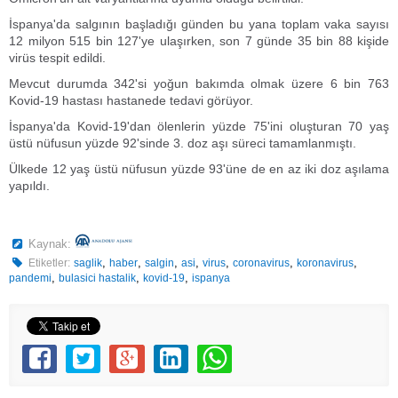
İspanya'da salgının başladığı günden bu yana toplam vaka sayısı
12 milyon 515 bin 127'ye ulaşırken, son 7 günde 35 bin 88 kişide
virüs tespit edildi.
Mevcut durumda 342'si yoğun bakımda olmak üzere 6 bin 763
Kovid-19 hastası hastanede tedavi görüyor.
İspanya'da Kovid-19'dan ölenlerin yüzde 75'ini oluşturan 70 yaş
üstü nüfusun yüzde 92'sinde 3. doz aşı süreci tamamlanmıştı.
Ülkede 12 yaş üstü nüfusun yüzde 93'üne de en az iki doz aşılama
yapıldı.
Kaynak:
,
,
,
,
,
,
,
Etiketler:
saglik
haber
salgin
asi
virus
coronavirus
koronavirus
,
,
,
pandemi
bulasici hastalik
kovid-19
ispanya