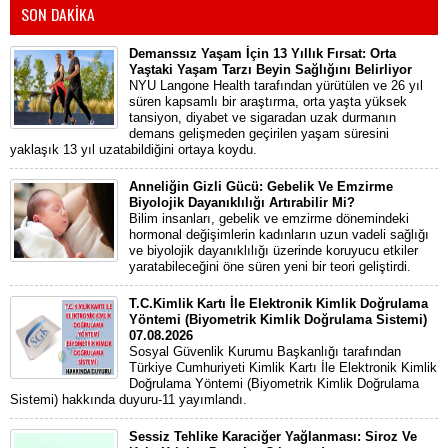
SON DAKİKA
Demanssız Yaşam İçin 13 Yıllık Fırsat: Orta
Yaştaki Yaşam Tarzı Beyin Sağlığını Belirliyor
NYU Langone Health tarafından yürütülen ve 26 yıl
süren kapsamlı bir araştırma, orta yaşta yüksek
tansiyon, diyabet ve sigaradan uzak durmanın
demans gelişmeden geçirilen yaşam süresini
yaklaşık 13 yıl uzatabildiğini ortaya koydu.
Anneliğin Gizli Gücü: Gebelik Ve Emzirme
Biyolojik Dayanıklılığı Artırabilir Mi?
Bilim insanları, gebelik ve emzirme dönemindeki
hormonal değişimlerin kadınların uzun vadeli sağlığı
ve biyolojik dayanıklılığı üzerinde koruyucu etkiler
yaratabileceğini öne süren yeni bir teori geliştirdi.
T.C.Kimlik Kartı İle Elektronik Kimlik Doğrulama
Yöntemi (Biyometrik Kimlik Doğrulama Sistemi)
07.08.2026
Sosyal Güvenlik Kurumu Başkanlığı tarafından
Türkiye Cumhuriyeti Kimlik Kartı İle Elektronik Kimlik
Doğrulama Yöntemi (Biyometrik Kimlik Doğrulama
Sistemi) hakkında duyuru-11 yayımlandı.
Sessiz Tehlike Karaciğer Yağlanması: Siroz Ve