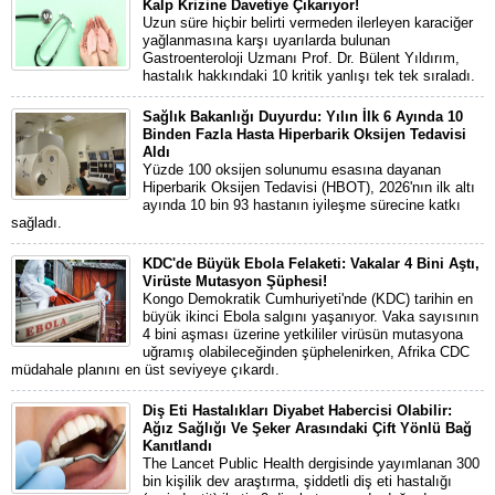
Kalp Krizine Davetiye Çıkarıyor!
Uzun süre hiçbir belirti vermeden ilerleyen karaciğer
yağlanmasına karşı uyarılarda bulunan
Gastroenteroloji Uzmanı Prof. Dr. Bülent Yıldırım,
hastalık hakkındaki 10 kritik yanlışı tek tek sıraladı.
Sağlık Bakanlığı Duyurdu: Yılın İlk 6 Ayında 10
Binden Fazla Hasta Hiperbarik Oksijen Tedavisi
Aldı
Yüzde 100 oksijen solunumu esasına dayanan
Hiperbarik Oksijen Tedavisi (HBOT), 2026'nın ilk altı
ayında 10 bin 93 hastanın iyileşme sürecine katkı
sağladı.
KDC'de Büyük Ebola Felaketi: Vakalar 4 Bini Aştı,
Virüste Mutasyon Şüphesi!
Kongo Demokratik Cumhuriyeti'nde (KDC) tarihin en
büyük ikinci Ebola salgını yaşanıyor. Vaka sayısının
4 bini aşması üzerine yetkililer virüsün mutasyona
uğramış olabileceğinden şüphelenirken, Afrika CDC
müdahale planını en üst seviyeye çıkardı.
Diş Eti Hastalıkları Diyabet Habercisi Olabilir:
Ağız Sağlığı Ve Şeker Arasındaki Çift Yönlü Bağ
Kanıtlandı
The Lancet Public Health dergisinde yayımlanan 300
bin kişilik dev araştırma, şiddetli diş eti hastalığı