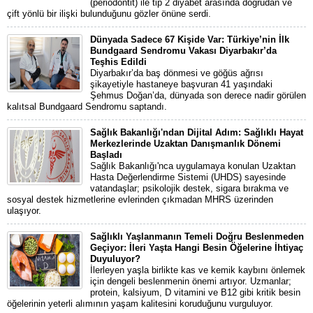
(periodontit) ile tip 2 diyabet arasında doğrudan ve
çift yönlü bir ilişki bulunduğunu gözler önüne serdi.
Dünyada Sadece 67 Kişide Var: Türkiye’nin İlk
Bundgaard Sendromu Vakası Diyarbakır’da
Teşhis Edildi
Diyarbakır’da baş dönmesi ve göğüs ağrısı
şikayetiyle hastaneye başvuran 41 yaşındaki
Şehmus Doğan’da, dünyada son derece nadir görülen
kalıtsal Bundgaard Sendromu saptandı.
Sağlık Bakanlığı'ndan Dijital Adım: Sağlıklı Hayat
Merkezlerinde Uzaktan Danışmanlık Dönemi
Başladı
Sağlık Bakanlığı'nca uygulamaya konulan Uzaktan
Hasta Değerlendirme Sistemi (UHDS) sayesinde
vatandaşlar; psikolojik destek, sigara bırakma ve
sosyal destek hizmetlerine evlerinden çıkmadan MHRS üzerinden
ulaşıyor.
Sağlıklı Yaşlanmanın Temeli Doğru Beslenmeden
Geçiyor: İleri Yaşta Hangi Besin Öğelerine İhtiyaç
Duyuluyor?
İlerleyen yaşla birlikte kas ve kemik kaybını önlemek
için dengeli beslenmenin önemi artıyor. Uzmanlar;
protein, kalsiyum, D vitamini ve B12 gibi kritik besin
öğelerinin yeterli alımının yaşam kalitesini koruduğunu vurguluyor.