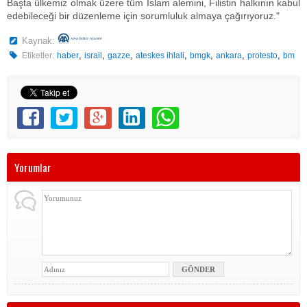
Başta ülkemiz olmak üzere tüm İslam alemini, Filistin halkının kabul
edebileceği bir düzenleme için sorumluluk almaya çağırıyoruz."
Kaynak:
,
,
,
,
,
,
,
Etiketler:
haber
israil
gazze
ateskes ihlali
bmgk
ankara
protesto
bm
Yorumlar