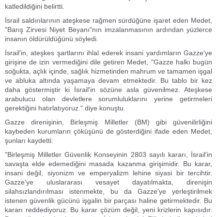
katledildiğini belirtti.
İsrail saldırılarının ateşkese rağmen sürdüğüne işaret eden Medet,
"Barış Zirvesi Niyet Beyanı"nın imzalanmasının ardından yüzlerce
insanın öldürüldüğünü söyledi.
İsrail'in, ateşkes şartlarını ihlal ederek insani yardımların Gazze'ye
girişine de izin vermediğini dile getiren Medet, "Gazze halkı bugün
soğukta, açlık içinde, sağlık hizmetinden mahrum ve tamamen işgal
ve abluka altında yaşamaya devam etmektedir. Bu tablo bir kez
daha göstermiştir ki İsrail'in sözüne asla güvenilmez. Ateşkese
arabulucu olan devletlere sorumluluklarını yerine getirmeleri
gerektiğini hatırlatıyoruz." diye konuştu.
Gazze direnişinin, Birleşmiş Milletler (BM) gibi güvenilirliğini
kaybeden kurumların çöküşünü de gösterdiğini ifade eden Medet,
şunları kaydetti:
"Birleşmiş Milletler Güvenlik Konseyinin 2803 sayılı kararı, İsrail'in
savaşta elde edemediğini masada kazanma girişimidir. Bu karar,
insani değil, siyonizm ve emperyalizm lehine siyasi bir tercihtir.
Gazze'ye uluslararası vesayet dayatılmakta, direnişin
silahsızlandırılması istenmekte, bu da Gazze'ye yerleştirilmek
istenen güvenlik gücünü işgalin bir parçası haline getirmektedir. Bu
kararı reddediyoruz. Bu karar çözüm değil, yeni krizlerin kapısıdır.