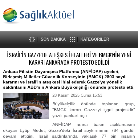
SON DAKİKA
KATEGORİLER
İSRAİL'İN GAZZE'DE ATEŞKES İHLALLERİ VE BMGK'NİN YENİ
KARARI ANKARA'DA PROTESTO EDİLDİ
Ankara Filistin Dayanışma Platformu (ANFİDAP) üyeleri,
Birleşmiş Milletler Güvenlik Konseyinin (BMGK) 2803 sayılı
kararını ve İsrail'in ateşkesi ihlal ederek Gazze'ye yönelik
saldırılarını ABD'nin Ankara Büyükelçiliği önünde protesto etti.
28 Kasım 2025 Cuma 15:53
Büyükelçilik önünde toplanan grup,
"BMGK kararı Gazze'yi işgal projesidir"
yazılı pankart açtı.
ANFİDAP adına basın açıklamasını
okuyan Eyüp Medet, Gazze'deki İsrail soykırımının 784 gündür
devam ettiğini, İsrail saldırılarında yaklaşık 77 bin insanın