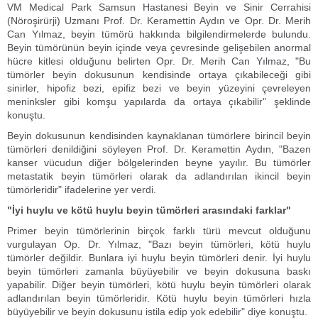
VM Medical Park Samsun Hastanesi Beyin ve Sinir Cerrahisi
(Nöroşirürji) Uzmanı Prof. Dr. Keramettin Aydın ve Opr. Dr. Merih
Can Yılmaz, beyin tümörü hakkında bilgilendirmelerde bulundu.
Beyin tümörünün beyin içinde veya çevresinde gelişebilen anormal
hücre kitlesi olduğunu belirten Opr. Dr. Merih Can Yılmaz, "Bu
tümörler beyin dokusunun kendisinde ortaya çıkabileceği gibi
sinirler, hipofiz bezi, epifiz bezi ve beyin yüzeyini çevreleyen
meninksler gibi komşu yapılarda da ortaya çıkabilir" şeklinde
konuştu.
Beyin dokusunun kendisinden kaynaklanan tümörlere birincil beyin
tümörleri denildiğini söyleyen Prof. Dr. Keramettin Aydın, "Bazen
kanser vücudun diğer bölgelerinden beyne yayılır. Bu tümörler
metastatik beyin tümörleri olarak da adlandırılan ikincil beyin
tümörleridir" ifadelerine yer verdi.
"İyi huylu ve kötü huylu beyin tümörleri arasındaki farklar"
Primer beyin tümörlerinin birçok farklı türü mevcut olduğunu
vurgulayan Op. Dr. Yılmaz, "Bazı beyin tümörleri, kötü huylu
tümörler değildir. Bunlara iyi huylu beyin tümörleri denir. İyi huylu
beyin tümörleri zamanla büyüyebilir ve beyin dokusuna baskı
yapabilir. Diğer beyin tümörleri, kötü huylu beyin tümörleri olarak
adlandırılan beyin tümörleridir. Kötü huylu beyin tümörleri hızla
büyüyebilir ve beyin dokusunu istila edip yok edebilir" diye konuştu.