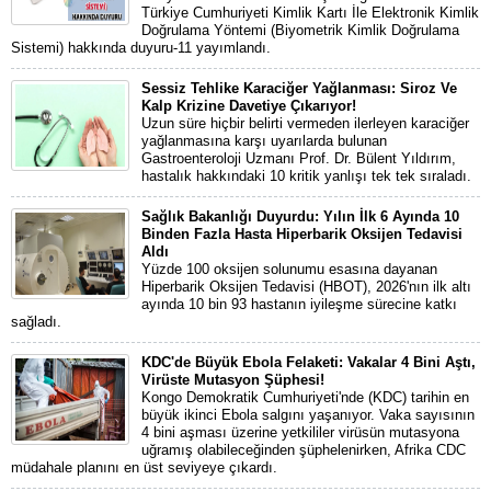
Türkiye Cumhuriyeti Kimlik Kartı İle Elektronik Kimlik
Doğrulama Yöntemi (Biyometrik Kimlik Doğrulama
Sistemi) hakkında duyuru-11 yayımlandı.
Sessiz Tehlike Karaciğer Yağlanması: Siroz Ve
Kalp Krizine Davetiye Çıkarıyor!
Uzun süre hiçbir belirti vermeden ilerleyen karaciğer
yağlanmasına karşı uyarılarda bulunan
Gastroenteroloji Uzmanı Prof. Dr. Bülent Yıldırım,
hastalık hakkındaki 10 kritik yanlışı tek tek sıraladı.
Sağlık Bakanlığı Duyurdu: Yılın İlk 6 Ayında 10
Binden Fazla Hasta Hiperbarik Oksijen Tedavisi
Aldı
Yüzde 100 oksijen solunumu esasına dayanan
Hiperbarik Oksijen Tedavisi (HBOT), 2026'nın ilk altı
ayında 10 bin 93 hastanın iyileşme sürecine katkı
sağladı.
KDC'de Büyük Ebola Felaketi: Vakalar 4 Bini Aştı,
Virüste Mutasyon Şüphesi!
Kongo Demokratik Cumhuriyeti'nde (KDC) tarihin en
büyük ikinci Ebola salgını yaşanıyor. Vaka sayısının
4 bini aşması üzerine yetkililer virüsün mutasyona
uğramış olabileceğinden şüphelenirken, Afrika CDC
müdahale planını en üst seviyeye çıkardı.