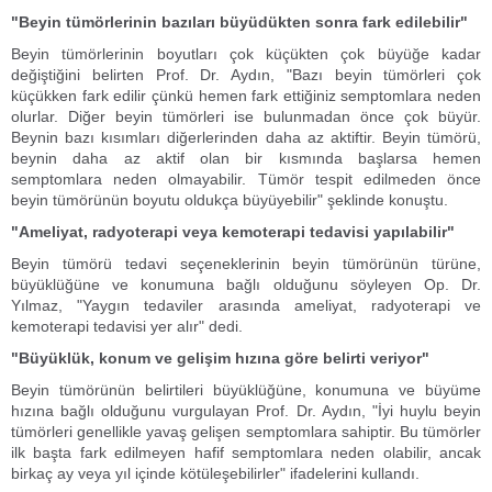
"Beyin tümörlerinin bazıları büyüdükten sonra fark edilebilir"
Beyin tümörlerinin boyutları çok küçükten çok büyüğe kadar
değiştiğini belirten Prof. Dr. Aydın, "Bazı beyin tümörleri çok
küçükken fark edilir çünkü hemen fark ettiğiniz semptomlara neden
olurlar. Diğer beyin tümörleri ise bulunmadan önce çok büyür.
Beynin bazı kısımları diğerlerinden daha az aktiftir. Beyin tümörü,
beynin daha az aktif olan bir kısmında başlarsa hemen
semptomlara neden olmayabilir. Tümör tespit edilmeden önce
beyin tümörünün boyutu oldukça büyüyebilir" şeklinde konuştu.
"Ameliyat, radyoterapi veya kemoterapi tedavisi yapılabilir"
Beyin tümörü tedavi seçeneklerinin beyin tümörünün türüne,
büyüklüğüne ve konumuna bağlı olduğunu söyleyen Op. Dr.
Yılmaz, "Yaygın tedaviler arasında ameliyat, radyoterapi ve
kemoterapi tedavisi yer alır" dedi.
"Büyüklük, konum ve gelişim hızına göre belirti veriyor"
Beyin tümörünün belirtileri büyüklüğüne, konumuna ve büyüme
hızına bağlı olduğunu vurgulayan Prof. Dr. Aydın, "İyi huylu beyin
tümörleri genellikle yavaş gelişen semptomlara sahiptir. Bu tümörler
ilk başta fark edilmeyen hafif semptomlara neden olabilir, ancak
birkaç ay veya yıl içinde kötüleşebilirler" ifadelerini kullandı.