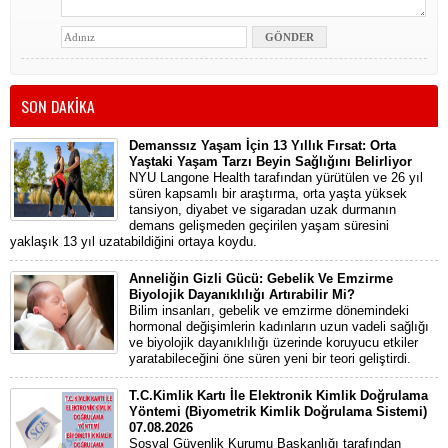
SON DAKİKA
Demanssız Yaşam İçin 13 Yıllık Fırsat: Orta
Yaştaki Yaşam Tarzı Beyin Sağlığını Belirliyor
NYU Langone Health tarafından yürütülen ve 26 yıl
süren kapsamlı bir araştırma, orta yaşta yüksek
tansiyon, diyabet ve sigaradan uzak durmanın
demans gelişmeden geçirilen yaşam süresini
yaklaşık 13 yıl uzatabildiğini ortaya koydu.
Anneliğin Gizli Gücü: Gebelik Ve Emzirme
Biyolojik Dayanıklılığı Artırabilir Mi?
Bilim insanları, gebelik ve emzirme dönemindeki
hormonal değişimlerin kadınların uzun vadeli sağlığı
ve biyolojik dayanıklılığı üzerinde koruyucu etkiler
yaratabileceğini öne süren yeni bir teori geliştirdi.
T.C.Kimlik Kartı İle Elektronik Kimlik Doğrulama
Yöntemi (Biyometrik Kimlik Doğrulama Sistemi)
07.08.2026
Sosyal Güvenlik Kurumu Başkanlığı tarafından