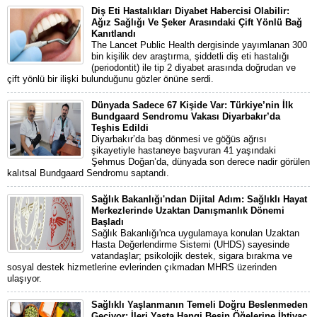
Diş Eti Hastalıkları Diyabet Habercisi Olabilir:
Ağız Sağlığı Ve Şeker Arasındaki Çift Yönlü Bağ
Kanıtlandı
The Lancet Public Health dergisinde yayımlanan 300
bin kişilik dev araştırma, şiddetli diş eti hastalığı
(periodontit) ile tip 2 diyabet arasında doğrudan ve
çift yönlü bir ilişki bulunduğunu gözler önüne serdi.
Dünyada Sadece 67 Kişide Var: Türkiye’nin İlk
Bundgaard Sendromu Vakası Diyarbakır’da
Teşhis Edildi
Diyarbakır’da baş dönmesi ve göğüs ağrısı
şikayetiyle hastaneye başvuran 41 yaşındaki
Şehmus Doğan’da, dünyada son derece nadir görülen
kalıtsal Bundgaard Sendromu saptandı.
Sağlık Bakanlığı'ndan Dijital Adım: Sağlıklı Hayat
Merkezlerinde Uzaktan Danışmanlık Dönemi
Başladı
Sağlık Bakanlığı'nca uygulamaya konulan Uzaktan
Hasta Değerlendirme Sistemi (UHDS) sayesinde
vatandaşlar; psikolojik destek, sigara bırakma ve
sosyal destek hizmetlerine evlerinden çıkmadan MHRS üzerinden
ulaşıyor.
Sağlıklı Yaşlanmanın Temeli Doğru Beslenmeden
Geçiyor: İleri Yaşta Hangi Besin Öğelerine İhtiyaç