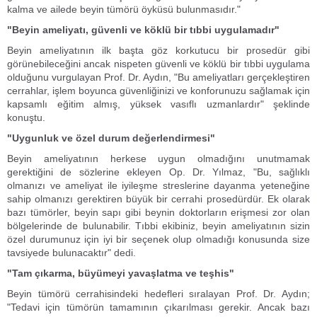
kalma ve ailede beyin tümörü öyküsü bulunmasıdır."
"Beyin ameliyatı, güvenli ve köklü bir tıbbi uygulamadır"
Beyin ameliyatının ilk başta göz korkutucu bir prosedür gibi
görünebileceğini ancak nispeten güvenli ve köklü bir tıbbi uygulama
olduğunu vurgulayan Prof. Dr. Aydın, "Bu ameliyatları gerçekleştiren
cerrahlar, işlem boyunca güvenliğinizi ve konforunuzu sağlamak için
kapsamlı eğitim almış, yüksek vasıflı uzmanlardır" şeklinde
konuştu.
"Uygunluk ve özel durum değerlendirmesi"
Beyin ameliyatının herkese uygun olmadığını unutmamak
gerektiğini de sözlerine ekleyen Op. Dr. Yılmaz, "Bu, sağlıklı
olmanızı ve ameliyat ile iyileşme streslerine dayanma yeteneğine
sahip olmanızı gerektiren büyük bir cerrahi prosedürdür. Ek olarak
bazı tümörler, beyin sapı gibi beynin doktorların erişmesi zor olan
bölgelerinde de bulunabilir. Tıbbi ekibiniz, beyin ameliyatının sizin
özel durumunuz için iyi bir seçenek olup olmadığı konusunda size
tavsiyede bulunacaktır" dedi.
"Tam çıkarma, büyümeyi yavaşlatma ve teşhis"
Beyin tümörü cerrahisindeki hedefleri sıralayan Prof. Dr. Aydın;
"Tedavi için tümörün tamamının çıkarılması gerekir. Ancak bazı