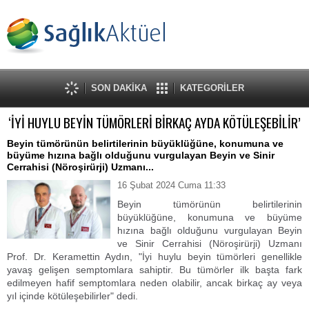
SON DAKİKA
KATEGORİLER
‘İYİ HUYLU BEYİN TÜMÖRLERİ BİRKAÇ AYDA KÖTÜLEŞEBİLİR’
Beyin tümörünün belirtilerinin büyüklüğüne, konumuna ve
büyüme hızına bağlı olduğunu vurgulayan Beyin ve Sinir
Cerrahisi (Nöroşirürji) Uzmanı...
16 Şubat 2024 Cuma 11:33
Beyin tümörünün belirtilerinin
büyüklüğüne, konumuna ve büyüme
hızına bağlı olduğunu vurgulayan Beyin
ve Sinir Cerrahisi (Nöroşirürji) Uzmanı
Prof. Dr. Keramettin Aydın, "İyi huylu beyin tümörleri genellikle
yavaş gelişen semptomlara sahiptir. Bu tümörler ilk başta fark
edilmeyen hafif semptomlara neden olabilir, ancak birkaç ay veya
yıl içinde kötüleşebilirler" dedi.