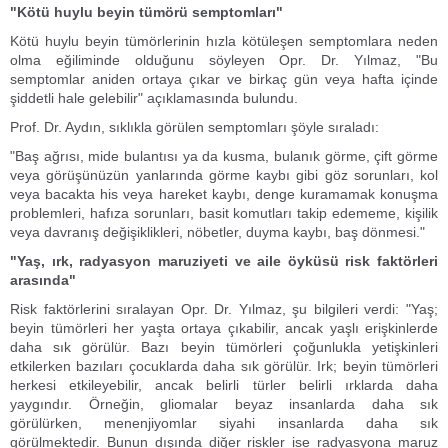
"Kötü huylu beyin tümörü semptomları"
Kötü huylu beyin tümörlerinin hızla kötüleşen semptomlara neden
olma eğiliminde olduğunu söyleyen Opr. Dr. Yılmaz, "Bu
semptomlar aniden ortaya çıkar ve birkaç gün veya hafta içinde
şiddetli hale gelebilir" açıklamasında bulundu.
Prof. Dr. Aydın, sıklıkla görülen semptomları şöyle sıraladı:
"Baş ağrısı, mide bulantısı ya da kusma, bulanık görme, çift görme
veya görüşünüzün yanlarında görme kaybı gibi göz sorunları, kol
veya bacakta his veya hareket kaybı, denge kuramamak konuşma
problemleri, hafıza sorunları, basit komutları takip edememe, kişilik
veya davranış değişiklikleri, nöbetler, duyma kaybı, baş dönmesi."
"Yaş, ırk, radyasyon maruziyeti ve aile öyküsü risk faktörleri
arasında"
Risk faktörlerini sıralayan Opr. Dr. Yılmaz, şu bilgileri verdi: "Yaş;
beyin tümörleri her yaşta ortaya çıkabilir, ancak yaşlı erişkinlerde
daha sık görülür. Bazı beyin tümörleri çoğunlukla yetişkinleri
etkilerken bazıları çocuklarda daha sık görülür. Irk; beyin tümörleri
herkesi etkileyebilir, ancak belirli türler belirli ırklarda daha
yaygındır. Örneğin, gliomalar beyaz insanlarda daha sık
görülürken, menenjiyomlar siyahi insanlarda daha sık
görülmektedir. Bunun dışında diğer riskler ise radyasyona maruz