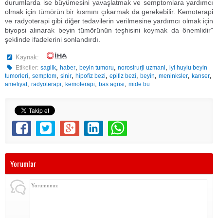
durumlarda ise büyümesini yavaşlatmak ve semptomlara yardımcı
olmak için tümörün bir kısmını çıkarmak da gerekebilir. Kemoterapi
ve radyoterapi gibi diğer tedavilerin verilmesine yardımcı olmak için
biyopsi alınarak beyin tümörünün teşhisini koymak da önemlidir"
şeklinde ifadelerini sonlandırdı.
Kaynak:
,
,
,
,
Etiketler:
saglik
haber
beyin tumoru
norosirurji uzmani
iyi huylu beyin
,
,
,
,
,
,
,
,
tumorleri
semptom
sinir
hipofiz bezi
epifiz bezi
beyin
meninksler
kanser
,
,
,
,
ameliyat
radyoterapi
kemoterapi
bas agrisi
mide bu
Yorumlar