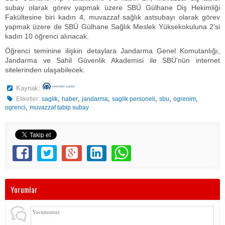
subay olarak görev yapmak üzere SBÜ Gülhane Diş Hekimliği
Fakültesine biri kadın 4, muvazzaf sağlık astsubayı olarak görev
yapmak üzere de SBÜ Gülhane Sağlık Meslek Yüksekokuluna 2'si
kadın 10 öğrenci alınacak.
Öğrenci teminine ilişkin detaylara Jandarma Genel Komutanlığı,
Jandarma ve Sahil Güvenlik Akademisi ile SBÜ'nün internet
sitelerinden ulaşabilecek.
Kaynak:
,
,
,
,
,
,
Etiketler:
saglik
haber
jandarma
saglik personeli
sbu
ogrenim
,
ogrenci
muvazzaf tabip subay
Yorumlar