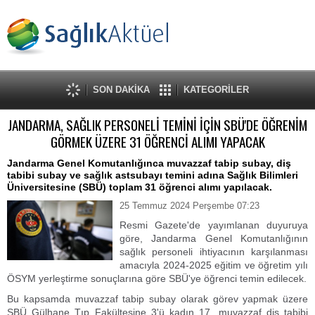
SON DAKİKA
KATEGORİLER
JANDARMA, SAĞLIK PERSONELİ TEMİNİ İÇİN SBÜ'DE ÖĞRENİM
GÖRMEK ÜZERE 31 ÖĞRENCİ ALIMI YAPACAK
Jandarma Genel Komutanlığınca muvazzaf tabip subay, diş
tabibi subay ve sağlık astsubayı temini adına Sağlık Bilimleri
Üniversitesine (SBÜ) toplam 31 öğrenci alımı yapılacak.
25 Temmuz 2024 Perşembe 07:23
Resmi Gazete'de yayımlanan duyuruya
göre, Jandarma Genel Komutanlığının
sağlık personeli ihtiyacının karşılanması
amacıyla 2024-2025 eğitim ve öğretim yılı
ÖSYM yerleştirme sonuçlarına göre SBÜ'ye öğrenci temin edilecek.
Bu kapsamda muvazzaf tabip subay olarak görev yapmak üzere
SBÜ Gülhane Tıp Fakültesine 3'ü kadın 17, muvazzaf diş tabibi