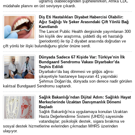
uğramış olabileceğinden şüphelenirken, Afrika CDC
müdahale planını en üst seviyeye çıkardı.
Diş Eti Hastalıkları Diyabet Habercisi Olabilir:
Ağız Sağlığı Ve Şeker Arasındaki Çift Yönlü Bağ
Kanıtlandı
The Lancet Public Health dergisinde yayımlanan 300
bin kişilik dev araştırma, şiddetli diş eti hastalığı
(periodontit) ile tip 2 diyabet arasında doğrudan ve
çift yönlü bir ilişki bulunduğunu gözler önüne serdi.
Dünyada Sadece 67 Kişide Var: Türkiye’nin İlk
Bundgaard Sendromu Vakası Diyarbakır’da
Teşhis Edildi
Diyarbakır’da baş dönmesi ve göğüs ağrısı
şikayetiyle hastaneye başvuran 41 yaşındaki
Şehmus Doğan’da, dünyada son derece nadir görülen
kalıtsal Bundgaard Sendromu saptandı.
Sağlık Bakanlığı'ndan Dijital Adım: Sağlıklı Hayat
Merkezlerinde Uzaktan Danışmanlık Dönemi
Başladı
Sağlık Bakanlığı'nca uygulamaya konulan Uzaktan
Hasta Değerlendirme Sistemi (UHDS) sayesinde
vatandaşlar; psikolojik destek, sigara bırakma ve
sosyal destek hizmetlerine evlerinden çıkmadan MHRS üzerinden
ulaşıyor.