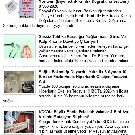
Yöntemi (Biyometrik Kimlik Doğrulama Sistemi)
07.08.2026
Sosyal Güvenlik Kurumu Başkanlığı tarafından
Türkiye Cumhuriyeti Kimlik Kartı İle Elektronik Kimlik
Doğrulama Yöntemi (Biyometrik Kimlik Doğrulama
Sistemi) hakkında duyuru-11 yayımlandı.
Sessiz Tehlike Karaciğer Yağlanması: Siroz Ve
Kalp Krizine Davetiye Çıkarıyor!
Uzun süre hiçbir belirti vermeden ilerleyen karaciğer
yağlanmasına karşı uyarılarda bulunan
Gastroenteroloji Uzmanı Prof. Dr. Bülent Yıldırım,
hastalık hakkındaki 10 kritik yanlışı tek tek sıraladı.
Sağlık Bakanlığı Duyurdu: Yılın İlk 6 Ayında 10
Binden Fazla Hasta Hiperbarik Oksijen Tedavisi
Aldı
Yüzde 100 oksijen solunumu esasına dayanan
Hiperbarik Oksijen Tedavisi (HBOT), 2026'nın ilk altı
ayında 10 bin 93 hastanın iyileşme sürecine katkı
sağladı.
KDC'de Büyük Ebola Felaketi: Vakalar 4 Bini Aştı,
Virüste Mutasyon Şüphesi!
Kongo Demokratik Cumhuriyeti'nde (KDC) tarihin en
büyük ikinci Ebola salgını yaşanıyor. Vaka sayısının
4 bini aşması üzerine yetkililer virüsün mutasyona