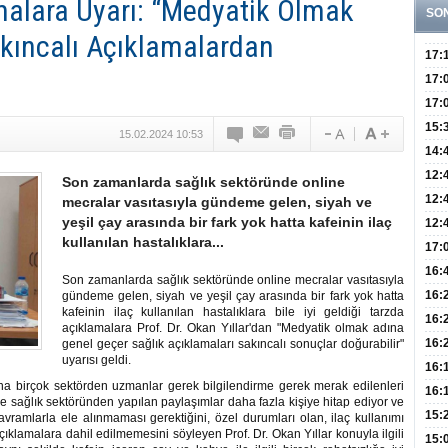
lamalara Uyarı: “Medyatik Olmak
SO
Sakıncalı Açıklamalardan
17:
Yaşt
17:
Biyo
17:
Doğ
15:
15.02.2024 10:53
Sist
Ve K
14:
10 B
12:
Son zamanlarda sağlık sektöründe online
Aldı
Bini
12:
mecralar vasıtasıyla gündeme gelen, siyah ve
yeşil çay arasında bir fark yok hatta kafeinin ilaç
Olab
12:
kullanılan hastalıklara...
Bağ 
İlk
17:
Teşh
Hay
16:
Son zamanlarda sağlık sektöründe online mecralar vasıtasıyla
Baş
Besl
16:
gündeme gelen, siyah ve yeşil çay arasında bir fark yok hatta
kafeinin ilaç kullanılan hastalıklara bile iyi geldiği tarzda
Öğel
Fayd
16:
açıklamalara Prof. Dr. Okan Yıllar'dan "Medyatik olmak adına
Yete
16:
genel geçer sağlık açıklamaları sakıncalı sonuçlar doğurabilir"
uyarısı geldi.
Kaç
Onay
16:
a birçok sektörden uzmanlar gerek bilgilendirme gerek merak edilenleri
Kul
Düze
16:
le sağlık sektöründen yapılan paylaşımlar daha fazla kişiye hitap ediyor ve
Kor
Hemş
15:
vramlarla ele alınmaması gerektiğini, özel durumları olan, ilaç kullanımı
açıklamalara dahil edilmemesini söyleyen Prof. Dr. Okan Yıllar konuyla ilgili
Kara
15: