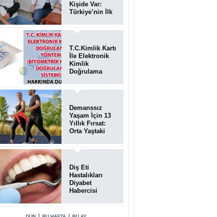
Kişide Var:
Türkiye’nin İlk
Bundgaard
Sendromu
Vakası
Diyarbakır’da
T.C.Kimlik Kartı
Teşhis Edildi
İle Elektronik
Kimlik
Doğrulama
Yöntemi
(Biyometrik
Kimlik
Doğrulama
Demanssız
Sistemi)
Yaşam İçin 13
07.08.2026
Yıllık Fırsat:
Orta Yaştaki
Yaşam Tarzı
Beyin Sağlığını
Belirliyor
Diş Eti
Hastalıkları
Diyabet
Habercisi
Olabilir: Ağız
Sağlığı Ve
Şeker
|
|
DÜN
BU HAFTA
BU AY