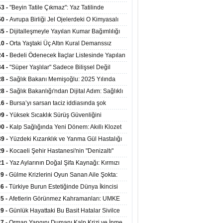
ata Tutundu
edilen Hastaya 9'uncu Çağrıda Nakil Yapıldı
53 -
"Beyin Tatile Çıkmaz": Yaz Tatilinde
nilenlerin Yüzde 39'u Unutulabiliyor
50 -
Avrupa Birliği Jel Ojelerdeki O Kimyasalı
kladı: Kısırlık ve Alerji Riski Uyarısı
45 -
Dijitalleşmeyle Yayılan Kumar Bağımlılığı
i ve Aileyi Yıkıma Uğratıyor
10 -
Orta Yaştaki Üç Altın Kural Demanssız
mı 13 Yıl Uzatabiliyor
24 -
Bedeli Ödenecek İlaçlar Listesinde Yapılan
enlemeler Hakkında Duyuru 2026/30
34 -
"Süper Yaşlılar" Sadece Bilişsel Değil
ksel Olarak da Daha Sağlıklı Yaşıyor
28 -
Sağlık Bakanı Memişoğlu: 2025 Yılında
Bini Aşkın Kişiye Emzirme Eğitimi Verildi
28 -
Sağlık Bakanlığı'ndan Dijital Adım: Sağlıklı
at Merkezlerinde Uzaktan Sağlık Hizmeti
16 -
Bursa’yı sarsan taciz iddiasında şok
ladı
şme!
09 -
Yüksek Sıcaklık Sürüş Güvenliğini
ürüyor: 40 Derecede Güvenli Sürüş Süresi 53
00 -
Kalp Sağlığında Yeni Dönem: Akıllı Klozet
kaya İniyor
ağı 30 Saniyede Ritim Bozukluğunu Tespit
39 -
Yüzdeki Kızarıklık ve Yanma Gül Hastalığı
yor
asea) Belirtisi Olabilir
29 -
Kocaeli Şehir Hastanesi'nin "Denizaltı"
ünümlü Ünitesi Hastalara Umut Oluyor
21 -
Yaz Aylarının Doğal Şifa Kaynağı: Kırmızı
eler Bağışıklığı ve Kalbi Koruyor
39 -
Gülme Krizlerini Oyun Sanan Aile Şokta:
Yaşındaki Çocuk 8 Kez Felç Geçirdi
36 -
Türkiye Burun Estetiğinde Dünya İkincisi
u
35 -
Afetlerin Görünmez Kahramanları: UMKE
 Kadrosuyla Görev Başında
29 -
Günlük Hayattaki Bu Basit Hatalar Sivilce
umunu Tetikliyor
27 -
Orman Yangını Dumanı Kalp Krizi ve İnme