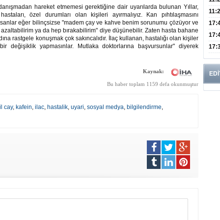
 danışmadan hareket etmemesi gerektiğine dair uyarılarda bulunan Yıllar,
Risk
11:
 hastaları, özel durumları olan kişileri ayırmalıyız. Kan pıhtılaşmasını
 insanlar eğer bilinçsizse "madem çay ve kahve benim sorunumu çözüyor ve
Apan
17:
azaltabilirim ya da hep bırakabilirim" diye düşünebilir. Zaten hasta bahane
Amel
17:
dına rastgele konuşmak çok sakıncalıdır. İlaç kullanan, hastalığı olan kişiler
ir değişiklik yapmasınlar. Mutlaka doktorlarına başvursunlar" diyerek
Hac
17:
Yaşl
Kaynak:
EDİ
Bu haber toplam 1159 defa okunmuştur
il cay
,
kafein
,
ilac
,
hastalik
,
uyari
,
sosyal medya
,
bilgilendirme
,