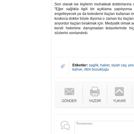
Son olarak ise kişilerin muhakkak doktorlarına
"Eğer sağlıkla ilgili bir açıklama yapılıyorsa
engelleyecek ya da kolesterol ilaçları kullanan
koskoca doktor böyle diyorsa o zaman bu ilaçları 
arıyordur ilaçları bırakmak için. Medyatik olmak a
kendi hekimine danışmadan tedavilerinde hiçb
sözlerini sonlandırdı.
Etiketler:
saglik
,
haber
,
siyah cay
,
yes
kahve
,
ritim bozuklugu