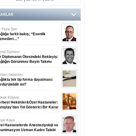
Arasındaki Çift
Yönlü Bağ
Kanıtlandı
ZARLAR
. Feza Şen
ğlığa farklı bakış; “Esenlik
zmetleri…”
mil Demirci
r Diplomanın Ötesindeki Bekleyiş:
ğlığın Görünmez Beyin Takımı
zden Gelenler
ğlıkta tek tip forma dayatması:
rdürülebilir mi?
kuk Köşesi
rbest Hekimler&Özel Hastaneler:
nıştay’dan Yol Gösterici Bir Karar
şar Kaya
el Hastanelerde Anesteziyoloji ve
eanimasyon Uzman Kadro Talebi