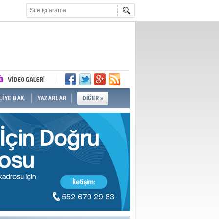
İYE BAK.
YAZARLAR
DİĞER »