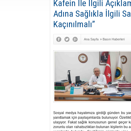
Kafein İle İlgili Açık
Adına Sağlıkla İlgili 
Kaçınılmalı”
Ana Sayfa
»
Basın Haberleri
Sosyal medya hayatımıza girdiği günden bu yan
yanıtlamak için paylaşımlarda bulunuyor. Özellik
ulaşıyor. Fakat sağlık konusunun genel geçer ka
zorunlu olan rahatsızlıkları bulunan kişilerin bu 