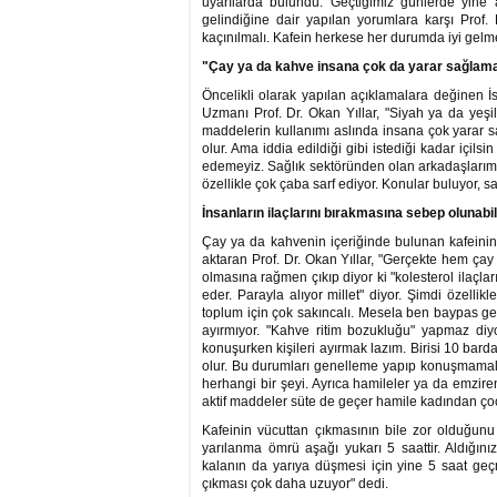
uyarılarda bulundu. Geçtiğimiz günlerde yine ay
gelindiğine dair yapılan yorumlara karşı Prof. D
kaçınılmalı. Kafein herkese her durumda iyi gelmey
"Çay ya da kahve insana çok da yarar sağlamaz
Öncelikli olarak yapılan açıklamalara değinen İs
Uzmanı Prof. Dr. Okan Yıllar, "Siyah ya da yeşi
maddelerin kullanımı aslında insana çok yarar sa
olur. Ama iddia edildiği gibi istediği kadar içi
edemeyiz. Sağlık sektöründen olan arkadaşlarımız
özellikle çok çaba sarf ediyor. Konular buluyor, s
İnsanların ilaçlarını bırakmasına sebep olunabil
Çay ya da kahvenin içeriğinde bulunan kafeinin h
aktaran Prof. Dr. Okan Yıllar, "Gerçekte hem çay
olmasına rağmen çıkıp diyor ki "kolesterol ilaçları
eder. Parayla alıyor millet" diyor. Şimdi özellik
toplum için çok sakıncalı. Mesela ben baypas geç
ayırmıyor. "Kahve ritim bozukluğu" yapmaz di
konuşurken kişileri ayırmak lazım. Birisi 10 barda
olur. Bu durumları genelleme yapıp konuşmamalıyı
herhangi bir şeyi. Ayrıca hamileler ya da emziren
aktif maddeler süte de geçer hamile kadından ço
Kafeinin vücuttan çıkmasının bile zor olduğunu 
yarılanma ömrü aşağı yukarı 5 saattir. Aldığın
kalanın da yarıya düşmesi için yine 5 saat ge
çıkması çok daha uzuyor" dedi.