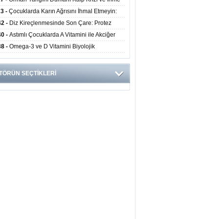
ini Artırıyor
23 -
Çocuklarda Karın Ağrısını İhmal Etmeyin:
disit Habercisi Olabilir
42 -
Diz Kireçlenmesinde Son Çare: Protez
iyatı İle Yaşam Kalitesi Artıyor
40 -
Astımlı Çocuklarda A Vitamini ile Akciğer
mi Arasında Bağlantı Bulundu
38 -
Omega-3 ve D Vitamini Biyolojik
anmayı Yavaşlatabilir
TÖRÜN SEÇTİKLERİ