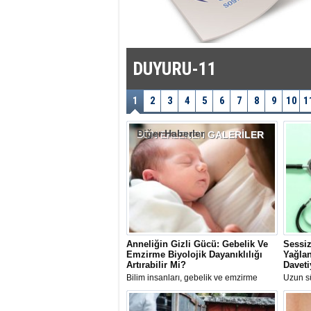
DUYURU-11
1
2
3
4
5
6
7
8
9
10
1
Diğer Haberler
SON EKLENEN
GALERİLER
Anneliğin Gizli Gücü: Gebelik Ve
Sessiz
Emzirme Biyolojik Dayanıklılığı
Yağlan
Artırabilir Mi?
Daveti
Bilim insanları, gebelik ve emzirme
Uzun sü
dönemindeki hormonal değişimlerin
ilerley
kadınların uzun vadeli sağlığı ve
uyarıla
biyolojik dayanıklılığı üzerinde koruyucu
Uzmanı 