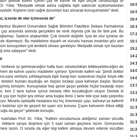
nı şekilde kafein içeren çay ve kahve ile ilgili birçok rahatsızlığa iyi
Hay
Redd
10:
r. Yıllar, "Medyatik olmak adına sağlıkla ilgili sakıncalı açıklamalardan
ebilir. Kişilerin özel sağlık durumları baz alınarak konuşulmalıdır" dedi.
Öğre
10:
, içseniz de olur içmeseniz de"
Yasa
10:
tanbul Beykent Üniversitesi Sağlık Bilimleri Fakültesi Dekanı Farmakoloji
Beyn
10:
l çay arasında aslında gerçekten de renk dışında çok da bir fark yok. Bu
Yaşa
17:
ğlamaz. Sadece alışkanlıktır. Çok önemli değildir. İçse de olur içmese de
lsin de diyemeyiz. Bu maddelere duyarlı ve vücudu hassas insanları göz ardı
Düz
15:
ın konuşurken çok temkinli olması gerekiyor. Medyatik olmak için bazıları
Fizi
15:
ağ sola sataşıyor" dedi.
300 
14:
ir
Hay
14:
erkese iyi gelmeyeceğini hatta bazı rahatsızlıkları tetikleyebileceğini de
Baş
geli
14:
 hem de kahve uyarıcı maddeler içeriyor. İçlerinde kafein var. Şimdi doktor
na para veriliyor, pıhtılaşmayla ilgili hangi kan sulandıran ilaçlar böyle etki
Düş
14:
le kimileri bunları duyduğu an ilaçları bırakıp çaya kahveye başlar. Bunlar
Daki
Kap
13:
irmiş birisiyim. Konuşmalar hep genel geçer şekilde hiçbir hastalığı olanı
yor, ben 2 tane kahve içince mesela ritim bozukluğum oluyor. Demek ki
Edi
(Roz
13:
k çay içer hiçbir şey olmaz ama başka birisi 1 tane bile içse kalp çarpıntısı
Gör
13:
z. Mesela epileptik hastalara biz hiç önermeyiz çayı, kahveyi ya kafeinli
 kadınlar için de geçerli bir uyarı söz konusu. Çayın kahvenin ihtiva ettiği
Meyv
11:
cuğa da geçer" şeklinde konuştu.
3,5 
11:
hatırlatan Prof. Dr. Yıllar, "Kafeini vücudumuza aldığımız zaman vücutta
Old
11:
ız miktarın yarıya düşmesi için 5 saat zaman geçmesi lazım. Sonrasında
çmesi lazım. O sırada da eğer kişi kafein almaya devam ederse vücuttan
Dev
11:
Oluş
11: