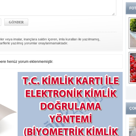
FOT
er veya imalar, inançlara saldırı içeren, imla kuralları ile yazılmamış,
arflerle yazılmış yorumlar onaylanmamaktadır.
ere henüz yorum eklenmemiştir.
G
k
ÇO