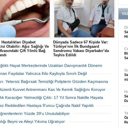
ki 10 kritik yanlışı tek tek
sağladı.
.
YA
Dr
Sa
Hi
i Hastalıkları Diyabet
Dünyada Sadece 67 Kişide Var:
isi Olabilir: Ağız Sağlığı Ve
Türkiye’nin İlk Bundgaard
Ce
Arasındaki Çift Yönlü Bağ
Sendromu Vakası Diyarbakır’da
Bi
andı
Teşhis Edildi
Sa
cet Public Health dergisinde
Diyarbakır’da baş dönmesi ve göğüs
nan 300 bin kişilik dev
ağrısı şikayetiyle hastaneye başvuran
Sağlıklı Hayat Merkezlerinde Uzaktan Danışmanlık Dönemi
a, şiddetli diş eti hastalığı
41 yaşındaki Şehmus Doğan’da,
Si
an Faydalar Yalnızca Kilo Kaybıyla Sınırlı Değil
ontit) ile tip 2 diyabet arasında
dünyada son derece nadir görülen
Sa
 ve çift yönlü bir ilişki
kalıtsal Bundgaard Sendromu saptandı.
06 Ağustos 2026 Perşembe 17:01
06 Ağustos 2026 Perşembe 16:23
sü
rı: Yetersiz Bağırsak Temizliği Poliplerin Gözden Kaçmasına
uğunu gözler önüne serdi.
 Düzenli Kuvvet Antrenmanı Kas Ve Kemik Sağlığını Koruyor
Hu
06 Ağustos 2026 Perşembe 16:22
06 Ağustos 2026 Perşembe 16:17
Se
lık Karaciğer Yetmezliği Çıktı: 17 Yıl Sonra Nakille Hayata
Da
ez Reddedilen Hastaya 9'uncu Çağrıda Nakil Yapıldı
06 Ağustos 2026 Perşembe 15:27
06 Ağustos 2026 Perşembe 15:09
Öğrenilenlerin Yüzde 39'u Unutulabiliyor
Ya
Öz
06 Ağustos 2026 Perşembe 10:53
lığı Beyni ve Aileyi Yıkıma Uğratıyor
R
06 Ağustos 2026 Perşembe 10:45