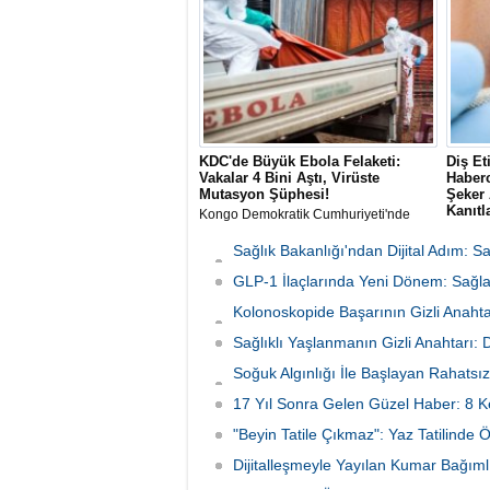
etkiler yaratabileceğini öne süren yeni
hakkında
bir teori geliştirdi.
sıraladı
KDC'de Büyük Ebola Felaketi:
Diş Et
Vakalar 4 Bini Aştı, Virüste
Haberc
Mutasyon Şüphesi!
Şeker 
Kanıtl
Kongo Demokratik Cumhuriyeti'nde
(KDC) tarihin en büyük ikinci Ebola
The Lan
salgını yaşanıyor. Vaka sayısının 4 bini
yayımla
Sağlık Bakanlığı'ndan Dijital Adım: 
aşması üzerine yetkililer virüsün
araştırm
Başladı
mutasyona uğramış olabileceğinden
GLP-1 İlaçlarında Yeni Dönem: Sağlan
(period
şüphelenirken, Afrika CDC müdahale
doğrudan
Kolonoskopide Başarının Gizli Anahta
planını en üst seviyeye çıkardı.
bulund
Neden Oluyor
Sağlıklı Yaşlanmanın Gizli Anahtarı:
Soğuk Algınlığı İle Başlayan Rahatsız
Tutundu
17 Yıl Sonra Gelen Güzel Haber: 8 K
"Beyin Tatile Çıkmaz": Yaz Tatilinde 
Dijitalleşmeyle Yayılan Kumar Bağımlı