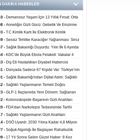
N DAKİKA HABERLER
10 -
Demanssız Yaşam İçin 13 Yıllık Fırsat: Orta
aki Yaşam Tarzı Beyin Sağlığını Belirliyor
08 -
Anneliğin Gizli Gücü: Gebelik Ve Emzirme
lojik Dayanıklılığı Artırabilir Mi?
03 -
T.C.Kimlik Kartı İle Elektronik Kimlik
rulama Yöntemi (Biyometrik Kimlik Doğrulama
39 -
Sessiz Tehlike Karaciğer Yağlanması: Siroz
emi) 07.08.2026
alp Krizine Davetiye Çıkarıyor!
47 -
Sağlık Bakanlığı Duyurdu: Yılın İlk 6 Ayında
inden Fazla Hasta Hiperbarik Oksijen Tedavisi
44 -
KDC'de Büyük Ebola Felaketi: Vakalar 4
 Aştı, Virüste Mutasyon Şüphesi!
43 -
Diş Eti Hastalıkları Diyabet Habercisi
ilir: Ağız Sağlığı Ve Şeker Arasındaki Çift Yönlü
41 -
Dünyada Sadece 67 Kişide Var: Türkiye’nin
Kanıtlandı
 Bundgaard Sendromu Vakası Diyarbakır’da
01 -
Sağlık Bakanlığı'ndan Dijital Adım: Sağlıklı
is Edildi
at Merkezlerinde Uzaktan Danışmanlık Dönemi
42 -
Sağlıklı Yaşlanmanın Temeli Doğru
ladı
enmeden Geçiyor: İleri Yaşta Hangi Besin
23 -
GLP-1 İlaçlarında Yeni Dönem: Sağlanan
erine İhtiyaç Duyuluyor?
alar Yalnızca Kilo Kaybıyla Sınırlı Değil
22 -
Kolonoskopide Başarının Gizli Anahtarı:
rsiz Bağırsak Temizliği Poliplerin Gözden
20 -
FDA’dan Narkolepsi Tedavisinde Tarihi
masına Neden Oluyor
: Oreksin Sistemini Hedefleyen İlk İlaç
17 -
Sağlıklı Yaşlanmanın Gizli Anahtarı:
lanıma Sunuldu
nli Kuvvet Antrenmanı Kas Ve Kemik Sağlığını
14 -
DSÖ Uyardı: 2030 Yılına Kadar 4,8 Milyon
uyor
ire ve Ebe Açığı Oluşabilir
27 -
Soğuk Algınlığı İle Başlayan Rahatsızlık
ciğer Yetmezliği Çıktı: 17 Yıl Sonra Nakille
09 -
17 Yıl Sonra Gelen Güzel Haber: 8 Kez