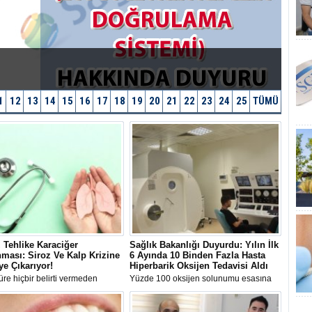
1
12
13
14
15
16
17
18
19
20
21
22
23
24
25
TÜMÜ
 Tehlike Karaciğer
Sağlık Bakanlığı Duyurdu: Yılın İlk
ması: Siroz Ve Kalp Krizine
6 Ayında 10 Binden Fazla Hasta
ye Çıkarıyor!
Hiperbarik Oksijen Tedavisi Aldı
re hiçbir belirti vermeden
Yüzde 100 oksijen solunumu esasına
en karaciğer yağlanmasına karşı
dayanan Hiperbarik Oksijen Tedavisi
rda bulunan Gastroenteroloji
(HBOT), 2026'nın ilk altı ayında 10 bin
Prof. Dr. Bülent Yıldırım, hastalık
93 hastanın iyileşme sürecine katkı