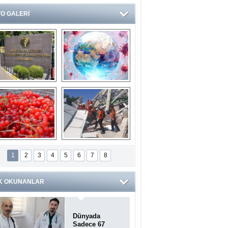
O GALERİ
Ve burası da bir 
14 soruda 
devlet hastanesi
Koronavirüs 
hakkında kendinizi 
test edin...
ilaburu meyvesi 
Endonezya’daki 
anserden koruyor
deprem: Ölü sayısı 
1
2
3
4
5
6
7
8
bin 203'e yükseldi
K OKUNANLAR
Dünyada
Sadece 67