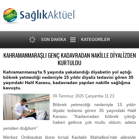
SON DAKİKA
KATEGORİLER
KAHRAMANMARAŞLI GENÇ KADAVRADAN NAKİLLE DİYALİZDEN
KURTULDU
Kahramanmaraş'ta 5 yaşında yakalandığı diyabetin yol açtığı
böbrek yetmezliği nedeniyle 15 yıldır diyaliz tedavisi gören 35
yaşındaki Halil Karasu, kadavradan yapılan nakille sağlığına
kavuştu.
09 Temmuz 2025 Çarşamba 11:23
Böbrek yetmezliği nedeniyle 15 yıldır
diyaliz tedavisi gören 35 yaşındaki Halil
Karasu: "Kadavradan böbrek çıktığı
haberi gelince çok mutlu oldum, adeta
yeniden doğdum"
Merkez Onikişubat ilçesi kırsal Kavlaklı Mahallesi'nde ailesiyle