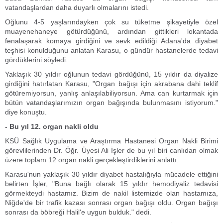
vatandaşlardan daha duyarlı olmalarını istedi.
Oğlunu 4-5 yaşlarındayken çok su tüketme şikayetiyle özel
muayenehaneye götürdüğünü, ardından gittikleri lokantada
fenalaşarak komaya girdiğini ve sevk edildiği Adana'da diyabet
teşhisi konulduğunu anlatan Karasu, o gündür hastanelerde tedavi
gördüklerini söyledi.
Yaklaşık 30 yıldır oğlunun tedavi gördüğünü, 15 yıldır da diyalize
girdiğini hatırlatan Karasu, "Organ bağışı için akrabana dahi teklif
götüremiyorsun, yanlış anlaşılabiliyorsun. Ama can kurtarmak için
bütün vatandaşlarımızın organ bağışında bulunmasını istiyorum."
diye konuştu.
- Bu yıl 12. organ nakli oldu
KSÜ Sağlık Uygulama ve Araştırma Hastanesi Organ Nakli Birimi
görevlilerinden Dr. Öğr. Üyesi Ali İşler de bu yıl biri canlıdan olmak
üzere toplam 12 organ nakli gerçekleştirdiklerini anlattı.
Karasu'nun yaklaşık 30 yıldır diyabet hastalığıyla mücadele ettiğini
belirten İşler, "Buna bağlı olarak 15 yıldır hemodiyaliz tedavisi
görmekteydi hastamız. Bizim de nakil listemizde olan hastamıza,
Niğde'de bir trafik kazası sonrası organ bağışı oldu. Organ bağışı
sonrası da böbreği Halil'e uygun bulduk." dedi.