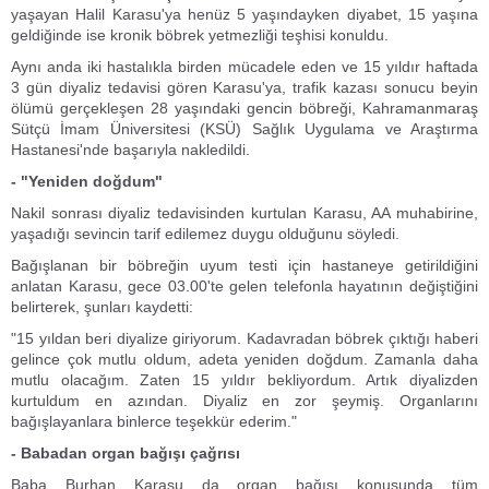
yaşayan Halil Karasu'ya henüz 5 yaşındayken diyabet, 15 yaşına
geldiğinde ise kronik böbrek yetmezliği teşhisi konuldu.
Aynı anda iki hastalıkla birden mücadele eden ve 15 yıldır haftada
3 gün diyaliz tedavisi gören Karasu'ya, trafik kazası sonucu beyin
ölümü gerçekleşen 28 yaşındaki gencin böbreği, Kahramanmaraş
Sütçü İmam Üniversitesi (KSÜ) Sağlık Uygulama ve Araştırma
Hastanesi'nde başarıyla nakledildi.
- "Yeniden doğdum"
Nakil sonrası diyaliz tedavisinden kurtulan Karasu, AA muhabirine,
yaşadığı sevincin tarif edilemez duygu olduğunu söyledi.
Bağışlanan bir böbreğin uyum testi için hastaneye getirildiğini
anlatan Karasu, gece 03.00'te gelen telefonla hayatının değiştiğini
belirterek, şunları kaydetti:
"15 yıldan beri diyalize giriyorum. Kadavradan böbrek çıktığı haberi
gelince çok mutlu oldum, adeta yeniden doğdum. Zamanla daha
mutlu olacağım. Zaten 15 yıldır bekliyordum. Artık diyalizden
kurtuldum en azından. Diyaliz en zor şeymiş. Organlarını
bağışlayanlara binlerce teşekkür ederim."
- Babadan organ bağışı çağrısı
Baba Burhan Karasu da organ bağışı konusunda tüm