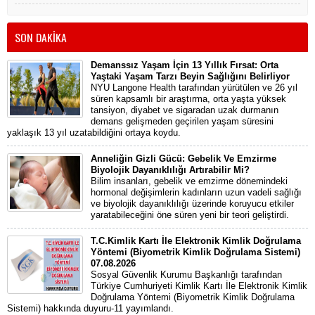
SON DAKİKA
Demanssız Yaşam İçin 13 Yıllık Fırsat: Orta
Yaştaki Yaşam Tarzı Beyin Sağlığını Belirliyor
NYU Langone Health tarafından yürütülen ve 26 yıl
süren kapsamlı bir araştırma, orta yaşta yüksek
tansiyon, diyabet ve sigaradan uzak durmanın
demans gelişmeden geçirilen yaşam süresini
yaklaşık 13 yıl uzatabildiğini ortaya koydu.
Anneliğin Gizli Gücü: Gebelik Ve Emzirme
Biyolojik Dayanıklılığı Artırabilir Mi?
Bilim insanları, gebelik ve emzirme dönemindeki
hormonal değişimlerin kadınların uzun vadeli sağlığı
ve biyolojik dayanıklılığı üzerinde koruyucu etkiler
yaratabileceğini öne süren yeni bir teori geliştirdi.
T.C.Kimlik Kartı İle Elektronik Kimlik Doğrulama
Yöntemi (Biyometrik Kimlik Doğrulama Sistemi)
07.08.2026
Sosyal Güvenlik Kurumu Başkanlığı tarafından
Türkiye Cumhuriyeti Kimlik Kartı İle Elektronik Kimlik
Doğrulama Yöntemi (Biyometrik Kimlik Doğrulama
Sistemi) hakkında duyuru-11 yayımlandı.