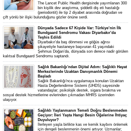
The Lancet Public Health dergisinde yayımlanan 300
bin kişilik dev araştırma, şiddetli diş eti hastalığı
(periodontit) ile tip 2 diyabet arasında doğrudan ve
çift yönlü bir ilişki bulunduğunu gözler önüne serdi.
Dünyada Sadece 67 Kişide Var: Türkiye’nin İlk
Bundgaard Sendromu Vakası Diyarbakır’da
Teşhis Edildi
Diyarbakır’da baş dönmesi ve göğüs ağrısı
şikayetiyle hastaneye başvuran 41 yaşındaki
Şehmus Doğan’da, dünyada son derece nadir görülen
kalıtsal Bundgaard Sendromu saptandı.
Sağlık Bakanlığı'ndan Dijital Adım: Sağlıklı Hayat
Merkezlerinde Uzaktan Danışmanlık Dönemi
Başladı
Sağlık Bakanlığı'nca uygulamaya konulan Uzaktan
Hasta Değerlendirme Sistemi (UHDS) sayesinde
vatandaşlar; psikolojik destek, sigara bırakma ve
sosyal destek hizmetlerine evlerinden çıkmadan MHRS üzerinden
ulaşıyor.
Sağlıklı Yaşlanmanın Temeli Doğru Beslenmeden
Geçiyor: İleri Yaşta Hangi Besin Öğelerine İhtiyaç
Duyuluyor?
İlerleyen yaşla birlikte kas ve kemik kaybını önlemek
için dengeli beslenmenin önemi artıyor. Uzmanlar;