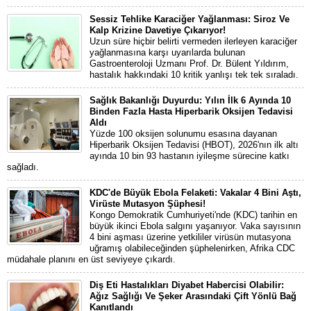
Sessiz Tehlike Karaciğer Yağlanması: Siroz Ve
Kalp Krizine Davetiye Çıkarıyor!
Uzun süre hiçbir belirti vermeden ilerleyen karaciğer
yağlanmasına karşı uyarılarda bulunan
Gastroenteroloji Uzmanı Prof. Dr. Bülent Yıldırım,
hastalık hakkındaki 10 kritik yanlışı tek tek sıraladı.
Sağlık Bakanlığı Duyurdu: Yılın İlk 6 Ayında 10
Binden Fazla Hasta Hiperbarik Oksijen Tedavisi
Aldı
Yüzde 100 oksijen solunumu esasına dayanan
Hiperbarik Oksijen Tedavisi (HBOT), 2026'nın ilk altı
ayında 10 bin 93 hastanın iyileşme sürecine katkı
sağladı.
KDC'de Büyük Ebola Felaketi: Vakalar 4 Bini Aştı,
Virüste Mutasyon Şüphesi!
Kongo Demokratik Cumhuriyeti'nde (KDC) tarihin en
büyük ikinci Ebola salgını yaşanıyor. Vaka sayısının
4 bini aşması üzerine yetkililer virüsün mutasyona
uğramış olabileceğinden şüphelenirken, Afrika CDC
müdahale planını en üst seviyeye çıkardı.
Diş Eti Hastalıkları Diyabet Habercisi Olabilir:
Ağız Sağlığı Ve Şeker Arasındaki Çift Yönlü Bağ
Kanıtlandı