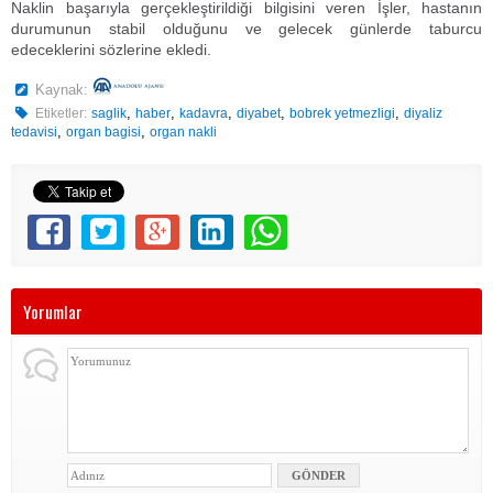
Naklin başarıyla gerçekleştirildiği bilgisini veren İşler, hastanın
durumunun stabil olduğunu ve gelecek günlerde taburcu
edeceklerini sözlerine ekledi.
Kaynak:
,
,
,
,
,
Etiketler:
saglik
haber
kadavra
diyabet
bobrek yetmezligi
diyaliz
,
,
tedavisi
organ bagisi
organ nakli
Yorumlar