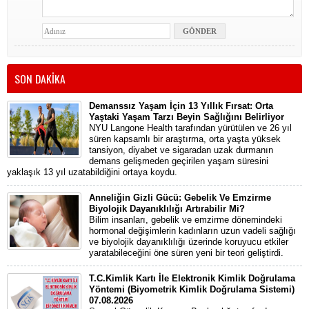
SON DAKİKA
Demanssız Yaşam İçin 13 Yıllık Fırsat: Orta
Yaştaki Yaşam Tarzı Beyin Sağlığını Belirliyor
NYU Langone Health tarafından yürütülen ve 26 yıl
süren kapsamlı bir araştırma, orta yaşta yüksek
tansiyon, diyabet ve sigaradan uzak durmanın
demans gelişmeden geçirilen yaşam süresini
yaklaşık 13 yıl uzatabildiğini ortaya koydu.
Anneliğin Gizli Gücü: Gebelik Ve Emzirme
Biyolojik Dayanıklılığı Artırabilir Mi?
Bilim insanları, gebelik ve emzirme dönemindeki
hormonal değişimlerin kadınların uzun vadeli sağlığı
ve biyolojik dayanıklılığı üzerinde koruyucu etkiler
yaratabileceğini öne süren yeni bir teori geliştirdi.
T.C.Kimlik Kartı İle Elektronik Kimlik Doğrulama
Yöntemi (Biyometrik Kimlik Doğrulama Sistemi)
07.08.2026