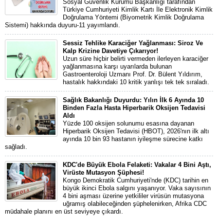
Sosyal Güvenlik Kurumu Başkanlığı tarafından
Türkiye Cumhuriyeti Kimlik Kartı İle Elektronik Kimlik
Doğrulama Yöntemi (Biyometrik Kimlik Doğrulama
Sistemi) hakkında duyuru-11 yayımlandı.
Sessiz Tehlike Karaciğer Yağlanması: Siroz Ve
Kalp Krizine Davetiye Çıkarıyor!
Uzun süre hiçbir belirti vermeden ilerleyen karaciğer
yağlanmasına karşı uyarılarda bulunan
Gastroenteroloji Uzmanı Prof. Dr. Bülent Yıldırım,
hastalık hakkındaki 10 kritik yanlışı tek tek sıraladı.
Sağlık Bakanlığı Duyurdu: Yılın İlk 6 Ayında 10
Binden Fazla Hasta Hiperbarik Oksijen Tedavisi
Aldı
Yüzde 100 oksijen solunumu esasına dayanan
Hiperbarik Oksijen Tedavisi (HBOT), 2026'nın ilk altı
ayında 10 bin 93 hastanın iyileşme sürecine katkı
sağladı.
KDC'de Büyük Ebola Felaketi: Vakalar 4 Bini Aştı,
Virüste Mutasyon Şüphesi!
Kongo Demokratik Cumhuriyeti'nde (KDC) tarihin en
büyük ikinci Ebola salgını yaşanıyor. Vaka sayısının
4 bini aşması üzerine yetkililer virüsün mutasyona
uğramış olabileceğinden şüphelenirken, Afrika CDC
müdahale planını en üst seviyeye çıkardı.