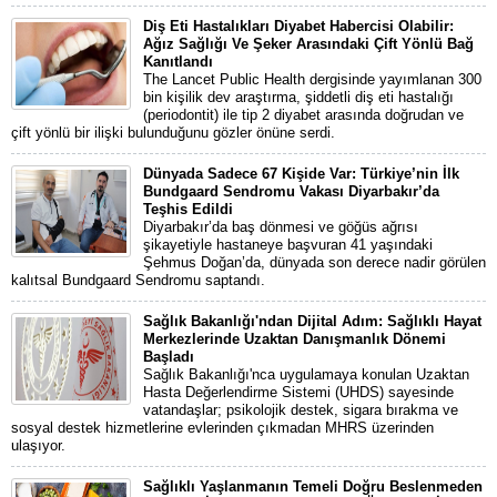
Diş Eti Hastalıkları Diyabet Habercisi Olabilir:
Ağız Sağlığı Ve Şeker Arasındaki Çift Yönlü Bağ
Kanıtlandı
The Lancet Public Health dergisinde yayımlanan 300
bin kişilik dev araştırma, şiddetli diş eti hastalığı
(periodontit) ile tip 2 diyabet arasında doğrudan ve
çift yönlü bir ilişki bulunduğunu gözler önüne serdi.
Dünyada Sadece 67 Kişide Var: Türkiye’nin İlk
Bundgaard Sendromu Vakası Diyarbakır’da
Teşhis Edildi
Diyarbakır’da baş dönmesi ve göğüs ağrısı
şikayetiyle hastaneye başvuran 41 yaşındaki
Şehmus Doğan’da, dünyada son derece nadir görülen
kalıtsal Bundgaard Sendromu saptandı.
Sağlık Bakanlığı'ndan Dijital Adım: Sağlıklı Hayat
Merkezlerinde Uzaktan Danışmanlık Dönemi
Başladı
Sağlık Bakanlığı'nca uygulamaya konulan Uzaktan
Hasta Değerlendirme Sistemi (UHDS) sayesinde
vatandaşlar; psikolojik destek, sigara bırakma ve
sosyal destek hizmetlerine evlerinden çıkmadan MHRS üzerinden
ulaşıyor.
Sağlıklı Yaşlanmanın Temeli Doğru Beslenmeden