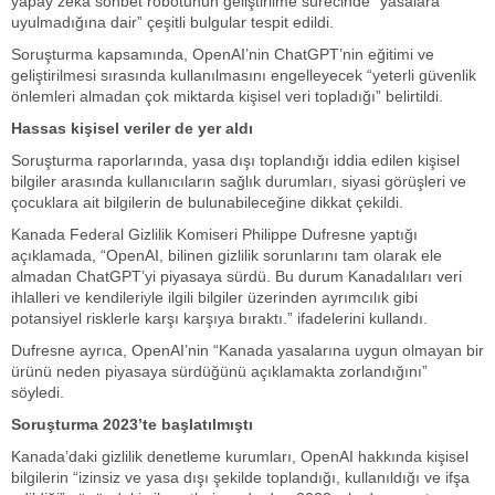
yapay zeka sohbet robotunun geliştirilme sürecinde “yasalara
uyulmadığına dair” çeşitli bulgular tespit edildi.
Soruşturma kapsamında, OpenAI’nin ChatGPT’nin eğitimi ve
geliştirilmesi sırasında kullanılmasını engelleyecek “yeterli güvenlik
önlemleri almadan çok miktarda kişisel veri topladığı” belirtildi.
Hassas kişisel veriler de yer aldı
Soruşturma raporlarında, yasa dışı toplandığı iddia edilen kişisel
bilgiler arasında kullanıcıların sağlık durumları, siyasi görüşleri ve
çocuklara ait bilgilerin de bulunabileceğine dikkat çekildi.
Kanada Federal Gizlilik Komiseri Philippe Dufresne yaptığı
açıklamada, “OpenAI, bilinen gizlilik sorunlarını tam olarak ele
almadan ChatGPT’yi piyasaya sürdü. Bu durum Kanadalıları veri
ihlalleri ve kendileriyle ilgili bilgiler üzerinden ayrımcılık gibi
potansiyel risklerle karşı karşıya bıraktı.” ifadelerini kullandı.
Dufresne ayrıca, OpenAI’nin “Kanada yasalarına uygun olmayan bir
ürünü neden piyasaya sürdüğünü açıklamakta zorlandığını”
söyledi.
Soruşturma 2023’te başlatılmıştı
Kanada’daki gizlilik denetleme kurumları, OpenAI hakkında kişisel
bilgilerin “izinsiz ve yasa dışı şekilde toplandığı, kullanıldığı ve ifşa