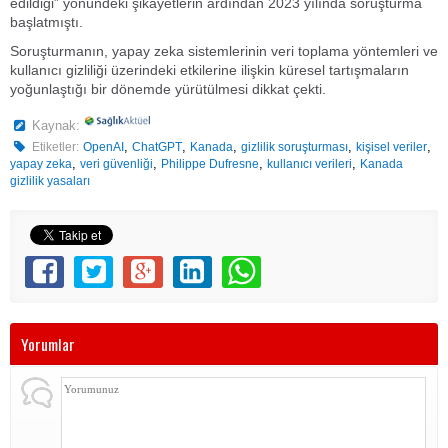
edildiği” yönündeki şikayetlerin ardından 2023 yılında soruşturma
başlatmıştı.
Soruşturmanın, yapay zeka sistemlerinin veri toplama yöntemleri ve
kullanıcı gizliliği üzerindeki etkilerine ilişkin küresel tartışmaların
yoğunlaştığı bir dönemde yürütülmesi dikkat çekti.
Kaynak:
,
,
,
,
,
Etiketler:
OpenAI
ChatGPT
Kanada
gizlilik soruşturması
kişisel veriler
,
,
,
,
yapay zeka
veri güvenliği
Philippe Dufresne
kullanıcı verileri
Kanada
gizlilik yasaları
Yorumlar