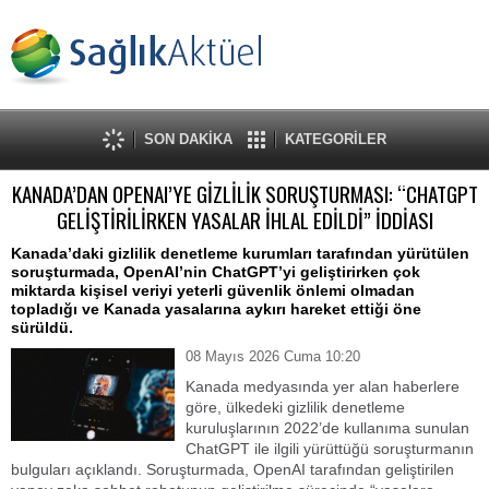
SON DAKİKA
KATEGORİLER
KANADA’DAN OPENAI’YE GİZLİLİK SORUŞTURMASI: “CHATGPT
GELİŞTİRİLİRKEN YASALAR İHLAL EDİLDİ” İDDİASI
Kanada’daki gizlilik denetleme kurumları tarafından yürütülen
soruşturmada, OpenAI’nin ChatGPT’yi geliştirirken çok
miktarda kişisel veriyi yeterli güvenlik önlemi olmadan
topladığı ve Kanada yasalarına aykırı hareket ettiği öne
sürüldü.
08 Mayıs 2026 Cuma 10:20
Kanada medyasında yer alan haberlere
göre, ülkedeki gizlilik denetleme
kuruluşlarının 2022’de kullanıma sunulan
ChatGPT ile ilgili yürüttüğü soruşturmanın
bulguları açıklandı. Soruşturmada, OpenAI tarafından geliştirilen