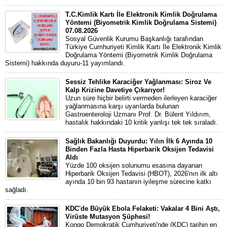
T.C.Kimlik Kartı İle Elektronik Kimlik Doğrulama
Yöntemi (Biyometrik Kimlik Doğrulama Sistemi)
07.08.2026
Sosyal Güvenlik Kurumu Başkanlığı tarafından
Türkiye Cumhuriyeti Kimlik Kartı İle Elektronik Kimlik
Doğrulama Yöntemi (Biyometrik Kimlik Doğrulama
Sistemi) hakkında duyuru-11 yayımlandı.
Sessiz Tehlike Karaciğer Yağlanması: Siroz Ve
Kalp Krizine Davetiye Çıkarıyor!
Uzun süre hiçbir belirti vermeden ilerleyen karaciğer
yağlanmasına karşı uyarılarda bulunan
Gastroenteroloji Uzmanı Prof. Dr. Bülent Yıldırım,
hastalık hakkındaki 10 kritik yanlışı tek tek sıraladı.
Sağlık Bakanlığı Duyurdu: Yılın İlk 6 Ayında 10
Binden Fazla Hasta Hiperbarik Oksijen Tedavisi
Aldı
Yüzde 100 oksijen solunumu esasına dayanan
Hiperbarik Oksijen Tedavisi (HBOT), 2026'nın ilk altı
ayında 10 bin 93 hastanın iyileşme sürecine katkı
sağladı.
KDC'de Büyük Ebola Felaketi: Vakalar 4 Bini Aştı,
Virüste Mutasyon Şüphesi!
Kongo Demokratik Cumhuriyeti'nde (KDC) tarihin en