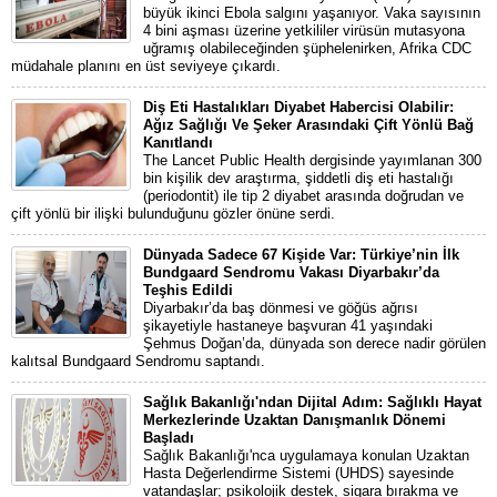
büyük ikinci Ebola salgını yaşanıyor. Vaka sayısının
4 bini aşması üzerine yetkililer virüsün mutasyona
uğramış olabileceğinden şüphelenirken, Afrika CDC
müdahale planını en üst seviyeye çıkardı.
Diş Eti Hastalıkları Diyabet Habercisi Olabilir:
Ağız Sağlığı Ve Şeker Arasındaki Çift Yönlü Bağ
Kanıtlandı
The Lancet Public Health dergisinde yayımlanan 300
bin kişilik dev araştırma, şiddetli diş eti hastalığı
(periodontit) ile tip 2 diyabet arasında doğrudan ve
çift yönlü bir ilişki bulunduğunu gözler önüne serdi.
Dünyada Sadece 67 Kişide Var: Türkiye’nin İlk
Bundgaard Sendromu Vakası Diyarbakır’da
Teşhis Edildi
Diyarbakır’da baş dönmesi ve göğüs ağrısı
şikayetiyle hastaneye başvuran 41 yaşındaki
Şehmus Doğan’da, dünyada son derece nadir görülen
kalıtsal Bundgaard Sendromu saptandı.
Sağlık Bakanlığı'ndan Dijital Adım: Sağlıklı Hayat
Merkezlerinde Uzaktan Danışmanlık Dönemi
Başladı
Sağlık Bakanlığı'nca uygulamaya konulan Uzaktan
Hasta Değerlendirme Sistemi (UHDS) sayesinde
vatandaşlar; psikolojik destek, sigara bırakma ve