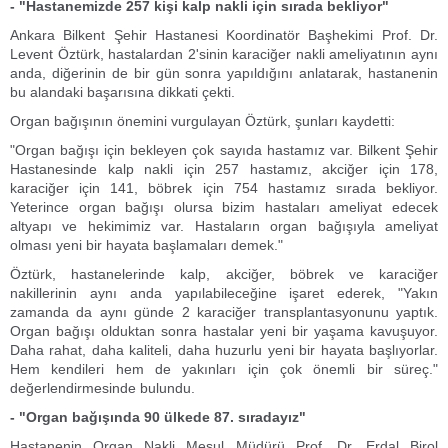
- "Hastanemizde 257 kişi kalp nakli için sırada bekliyor"
Ankara Bilkent Şehir Hastanesi Koordinatör Başhekimi Prof. Dr.
Levent Öztürk, hastalardan 2'sinin karaciğer nakli ameliyatının aynı
anda, diğerinin de bir gün sonra yapıldığını anlatarak, hastanenin
bu alandaki başarısına dikkati çekti.
Organ bağışının önemini vurgulayan Öztürk, şunları kaydetti:
"Organ bağışı için bekleyen çok sayıda hastamız var. Bilkent Şehir
Hastanesinde kalp nakli için 257 hastamız, akciğer için 178,
karaciğer için 141, böbrek için 754 hastamız sırada bekliyor.
Yeterince organ bağışı olursa bizim hastaları ameliyat edecek
altyapı ve hekimimiz var. Hastaların organ bağışıyla ameliyat
olması yeni bir hayata başlamaları demek."
Öztürk, hastanelerinde kalp, akciğer, böbrek ve karaciğer
nakillerinin aynı anda yapılabileceğine işaret ederek, "Yakın
zamanda da aynı günde 2 karaciğer transplantasyonunu yaptık.
Organ bağışı olduktan sonra hastalar yeni bir yaşama kavuşuyor.
Daha rahat, daha kaliteli, daha huzurlu yeni bir hayata başlıyorlar.
Hem kendileri hem de yakınları için çok önemli bir süreç."
değerlendirmesinde bulundu.
- "Organ bağışında 90 ülkede 87. sıradayız"
Hastanenin Organ Nakli Mesul Müdürü Prof. Dr. Erdal Birol