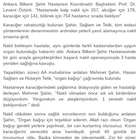
Ankara Bilkent Şehir Hastanesi Koordinatör Başhekimi Prof. Dr.
Levent Öztürk: "Hastanede kalp nakli için 257, akciğer için 178,
karaciğer için 141, böbrek için 754 hastamız sırada bekliyor"
Karaciğer rahatsızlığı bulunan Şahin, Sağlam ve Tetik, tüm tedavi
yöntemlerinin denenmesinin ardından yeterli yanıt alamayınca nakil
sırasına girdi.
Nakil bekleyen hastalar, aynı günlerde farklı kadavralardan uygun
organ bulunduğu haberini aldı. Ankara Bilkent Şehir Hastanesinde
bir gün arayla gerçekleştirilen başarılı nakil operasyonuyla 3 hasta
yeniden sağlığına kavuştu.
Yaşadıkları süreci AA muhabirine anlatan Mehmet Şahin, Hasan
Sağlam ve Hüseyin Tetik, "organ bağışı" çağrısında bulundu.
Hastaneye karaciğerindeki yağlanma dolayısıyla giden ve hastalığı
ilerleyen Mehmet Şahin, "Nakil olmadan önce sık sık birdenbire
düşüyordum. Yorgundum ve ateşleniyordum. 1 senedir nakil
bekliyordum." dedi.
Nakil olduktan sonra sağlık sorunlarının son bulduğunu anlatan
Şahin, "Organ bağışı için teşekkür ederim, Allah razı olsun. Organ
bağışı gerekli yerlere yapılmalı, bir can kurtarmış olursunuz. Kızım
karaciğerini verecekti ama hamileydi, şimdi 40 günlük bir
torunumuz oldu. Başka kimseden de isteyemedik. Zor bir süreç