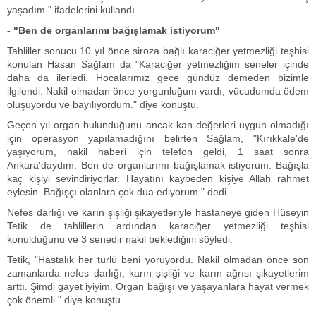
yaşadım." ifadelerini kullandı.
- "Ben de organlarımı bağışlamak istiyorum"
Tahliller sonucu 10 yıl önce siroza bağlı karaciğer yetmezliği teşhisi
konulan Hasan Sağlam da "Karaciğer yetmezliğim seneler içinde
daha da ilerledi. Hocalarımız gece gündüz demeden bizimle
ilgilendi. Nakil olmadan önce yorgunluğum vardı, vücudumda ödem
oluşuyordu ve bayılıyordum." diye konuştu.
Geçen yıl organ bulunduğunu ancak kan değerleri uygun olmadığı
için operasyon yapılamadığını belirten Sağlam, "Kırıkkale'de
yaşıyorum, nakil haberi için telefon geldi, 1 saat sonra
Ankara'daydım. Ben de organlarımı bağışlamak istiyorum. Bağışla
kaç kişiyi sevindiriyorlar. Hayatını kaybeden kişiye Allah rahmet
eylesin. Bağışçı olanlara çok dua ediyorum." dedi.
Nefes darlığı ve karın şişliği şikayetleriyle hastaneye giden Hüseyin
Tetik de tahlillerin ardından karaciğer yetmezliği teşhisi
konulduğunu ve 3 senedir nakil beklediğini söyledi.
Tetik, "Hastalık her türlü beni yoruyordu. Nakil olmadan önce son
zamanlarda nefes darlığı, karın şişliği ve karın ağrısı şikayetlerim
arttı. Şimdi gayet iyiyim. Organ bağışı ve yaşayanlara hayat vermek
çok önemli." diye konuştu.