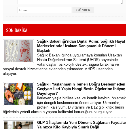
SON DAKİKA
Sağlık Bakanlığı'ndan Dijital Adım: Sağlıklı Hayat
Merkezlerinde Uzaktan Danışmanlık Dönemi
Başladı
Sağlık Bakanlığı'nca uygulamaya konulan Uzaktan
Hasta Değerlendirme Sistemi (UHDS) sayesinde
vatandaşlar; psikolojik destek, sigara bırakma ve
sosyal destek hizmetlerine evlerinden çıkmadan MHRS üzerinden
ulaşıyor.
Sağlıklı Yaşlanmanın Temeli Doğru Beslenmeden
Geçiyor: İleri Yaşta Hangi Besin Öğelerine İhtiyaç
Duyuluyor?
İlerleyen yaşla birlikte kas ve kemik kaybını önlemek
için dengeli beslenmenin önemi artıyor. Uzmanlar;
protein, kalsiyum, D vitamini ve B12 gibi kritik besin
öğelerinin yeterli alımının yaşam kalitesini koruduğunu vurguluyor.
GLP-1 İlaçlarında Yeni Dönem: Sağlanan Faydalar
Yalnızca Kilo Kaybıyla Sınırlı Değil