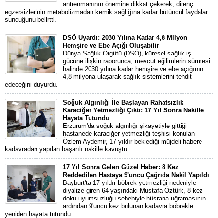
antrenmanının önemine dikkat çekerek, direnç
egzersizlerinin metabolizmadan kemik sağlığına kadar bütüncül faydalar
sunduğunu belirtti.
DSÖ Uyardı: 2030 Yılına Kadar 4,8 Milyon
Hemşire ve Ebe Açığı Oluşabilir
Dünya Sağlık Örgütü (DSÖ), küresel sağlık iş
gücüne ilişkin raporunda, mevcut eğilimlerin sürmesi
halinde 2030 yılına kadar hemşire ve ebe açığının
4,8 milyona ulaşarak sağlık sistemlerini tehdit
edeceğini duyurdu.
Soğuk Algınlığı İle Başlayan Rahatsızlık
Karaciğer Yetmezliği Çıktı: 17 Yıl Sonra Nakille
Hayata Tutundu
Erzurum'da soğuk algınlığı şikayetiyle gittiği
hastanede karaciğer yetmezliği teşhisi konulan
Özlem Aydemir, 17 yıldır beklediği müjdeli habere
kadavradan yapılan başarılı nakille kavuştu.
17 Yıl Sonra Gelen Güzel Haber: 8 Kez
Reddedilen Hastaya 9'uncu Çağrıda Nakil Yapıldı
Bayburt'ta 17 yıldır böbrek yetmezliği nedeniyle
diyalize giren 64 yaşındaki Mustafa Öztürk, 8 kez
doku uyumsuzluğu sebebiyle hüsrana uğramasının
ardından 9'uncu kez bulunan kadavra böbrekle
yeniden hayata tutundu.