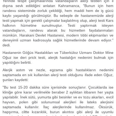
Yerinde tespit çalışmalarında vatandaşların alerji testleri için il
dışına sevk edildiğini anlatan Kahramanca, "Bunun için hem
randevu sisteminde zorluk çekildiği, hem maddi hem de iş gücü
kaybı yaşandığı görülmüştür. Bu sebeple de hastanemizde alerji
testi yapmak için gerekli çalışmalar başlatılmış olup, alerji testi Kars
halkının hizmetine sunulmuştur. Testi yaptırmak isteyen
vatandaşların, randevu alarak bu hizmetten faydalanmaları
mümkün. Harakani Devlet Hastanesi, modern tıbbi ekipmanları ve
deneyimli uzman kadrosuyla sağlık hizmetlerinde devam ediyor."
dedi.
Hastanenin Göğüs Hastalıkları ve Tüberküloz Uzmanı Doktor Mine
Oğuz ise deri prick testi, alerjik hastalığın nedenini bulmak için
yapıldığını belirtti.
Alerjik astım ve nezle, egzama gibi hastalıkların nedenini
saptamada en sık kullanılan alerji testi olduğunu ifade eden Oğuz,
şunları kaydetti:
"Bu test 15-20 dakika süre içerisinde sonuçlanır. Çocuklarda ise
kliniğe göre karar verilmekle beraber 2 aylıktan itibaren her yaşta
yapılabilir. İnek sütü, yumurta gibi besinler ve ev tozu akarları, evcil
hayvan, polen gibi solunumsal alerjileri ile lateks alerjisini
saptamada kullanılır. İlaç alerjilerinde kullanılmaz. Öksürük,
hapşırma, ciltte kızarıklık, burun akıntısı gibi alerji ile uyumlu