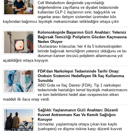
Cell Metabolism dergisinde yayımladığı
değerlendirme zayıflama ve diyabet tedavisinde
kullanılan GLP-1 ilaçlarının sinir, bağışıklık ve
organlar arası iletişim sistemleri üzerinden kilo
kaybından bağımsız biyolojik mekanizmaları tetiklediğini ortaya çıktı
Kolonoskopide Başarının Gizli Anahtarı: Yetersiz
Bağırsak Temizliği Poliplerin Gözden Kaçmasına
Neden Oluyor
Uluslararası kılavuzlar, her 4 ila 5 kolonoskopiden
birinde bağırsak temizliğinin yetersiz olduğunu ve bu
durumun kanser öncüsü poliplerin atlanmasına yol
açabildiğini ortaya koyuyor.
FDA’dan Narkolepsi Tedavisinde Tarihi Onay:
Oreksin Sistemini Hedefleyen İlk İlaç Kullanıma
Sunuldu
ABD Gıda ve İlaç Dairesi (FDA), Tip 1 narkolepsi
tedavisinde hastalığın temel biyolojik mekanizmasını
ve tüm belirtilerini hedef alan oveporexton etken
maddeli ilk ilaca onay verdi.
Sağlıklı Yaşlanmanın Gizli Anahtarı: Düzenli
Kuvvet Antrenmanı Kas Ve Kemik Sağlığını
Koruyor
Uzmanlar, yaşlanmayla ortaya çıkan kas kaybı
(sarkopeni) ve düşme riskine karşı düzenli kuvvet