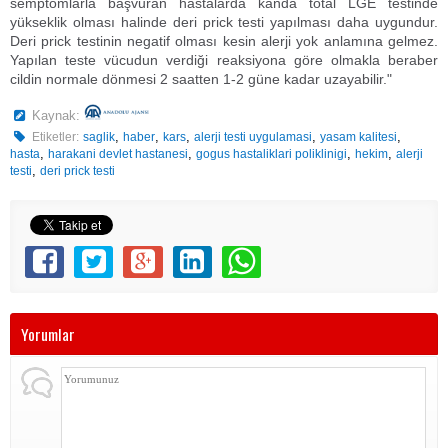
semptomlarla başvuran hastalarda kanda total LGE testinde
yükseklik olması halinde deri prick testi yapılması daha uygundur.
Deri prick testinin negatif olması kesin alerji yok anlamına gelmez.
Yapılan teste vücudun verdiği reaksiyona göre olmakla beraber
cildin normale dönmesi 2 saatten 1-2 güne kadar uzayabilir."
Kaynak:
,
,
,
,
,
Etiketler:
saglik
haber
kars
alerji testi uygulamasi
yasam kalitesi
,
,
,
,
hasta
harakani devlet hastanesi
gogus hastaliklari poliklinigi
hekim
alerji
,
testi
deri prick testi
Yorumlar