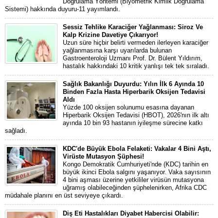
Doğrulama Yöntemi (Biyometrik Kimlik Doğrulama
Sistemi) hakkında duyuru-11 yayımlandı.
Sessiz Tehlike Karaciğer Yağlanması: Siroz Ve
Kalp Krizine Davetiye Çıkarıyor!
Uzun süre hiçbir belirti vermeden ilerleyen karaciğer
yağlanmasına karşı uyarılarda bulunan
Gastroenteroloji Uzmanı Prof. Dr. Bülent Yıldırım,
hastalık hakkındaki 10 kritik yanlışı tek tek sıraladı.
Sağlık Bakanlığı Duyurdu: Yılın İlk 6 Ayında 10
Binden Fazla Hasta Hiperbarik Oksijen Tedavisi
Aldı
Yüzde 100 oksijen solunumu esasına dayanan
Hiperbarik Oksijen Tedavisi (HBOT), 2026'nın ilk altı
ayında 10 bin 93 hastanın iyileşme sürecine katkı
sağladı.
KDC'de Büyük Ebola Felaketi: Vakalar 4 Bini Aştı,
Virüste Mutasyon Şüphesi!
Kongo Demokratik Cumhuriyeti'nde (KDC) tarihin en
büyük ikinci Ebola salgını yaşanıyor. Vaka sayısının
4 bini aşması üzerine yetkililer virüsün mutasyona
uğramış olabileceğinden şüphelenirken, Afrika CDC
müdahale planını en üst seviyeye çıkardı.
Diş Eti Hastalıkları Diyabet Habercisi Olabilir: