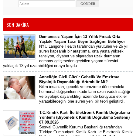
SON DAKİKA
Demanssız Yaşam İçin 13 Yıllık Fırsat: Orta
Yaştaki Yaşam Tarzı Beyin Sağlığını Belirliyor
NYU Langone Health tarafından yürütülen ve 26 yıl
süren kapsamlı bir araştırma, orta yaşta yüksek
tansiyon, diyabet ve sigaradan uzak durmanın
demans gelişmeden geçirilen yaşam süresini
yaklaşık 13 yıl uzatabildiğini ortaya koydu.
Anneliğin Gizli Gücü: Gebelik Ve Emzirme
Biyolojik Dayanıklılığı Artırabilir Mi?
Bilim insanları, gebelik ve emzirme dönemindeki
hormonal değişimlerin kadınların uzun vadeli sağlığı
ve biyolojik dayanıklılığı üzerinde koruyucu etkiler
yaratabileceğini öne süren yeni bir teori geliştirdi.
T.C.Kimlik Kartı İle Elektronik Kimlik Doğrulama
Yöntemi (Biyometrik Kimlik Doğrulama Sistemi)
07.08.2026
Sosyal Güvenlik Kurumu Başkanlığı tarafından
Türkiye Cumhuriyeti Kimlik Kartı İle Elektronik Kimlik