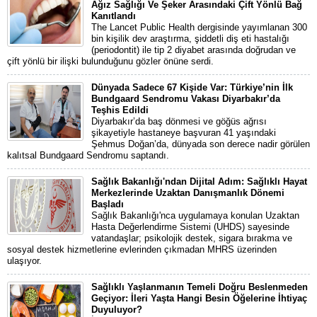
Ağız Sağlığı Ve Şeker Arasındaki Çift Yönlü Bağ
Kanıtlandı
The Lancet Public Health dergisinde yayımlanan 300
bin kişilik dev araştırma, şiddetli diş eti hastalığı
(periodontit) ile tip 2 diyabet arasında doğrudan ve
çift yönlü bir ilişki bulunduğunu gözler önüne serdi.
Dünyada Sadece 67 Kişide Var: Türkiye’nin İlk
Bundgaard Sendromu Vakası Diyarbakır’da
Teşhis Edildi
Diyarbakır’da baş dönmesi ve göğüs ağrısı
şikayetiyle hastaneye başvuran 41 yaşındaki
Şehmus Doğan’da, dünyada son derece nadir görülen
kalıtsal Bundgaard Sendromu saptandı.
Sağlık Bakanlığı'ndan Dijital Adım: Sağlıklı Hayat
Merkezlerinde Uzaktan Danışmanlık Dönemi
Başladı
Sağlık Bakanlığı'nca uygulamaya konulan Uzaktan
Hasta Değerlendirme Sistemi (UHDS) sayesinde
vatandaşlar; psikolojik destek, sigara bırakma ve
sosyal destek hizmetlerine evlerinden çıkmadan MHRS üzerinden
ulaşıyor.
Sağlıklı Yaşlanmanın Temeli Doğru Beslenmeden
Geçiyor: İleri Yaşta Hangi Besin Öğelerine İhtiyaç
Duyuluyor?