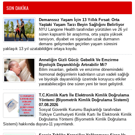
SON DAKİKA
Demanssız Yaşam İçin 13 Yıllık Fırsat: Orta
Yaştaki Yaşam Tarzı Beyin Sağlığını Belirliyor
NYU Langone Health tarafından yürütülen ve 26 yıl
süren kapsamlı bir araştırma, orta yaşta yüksek
tansiyon, diyabet ve sigaradan uzak durmanın
demans gelişmeden geçirilen yaşam süresini
yaklaşık 13 yıl uzatabildiğini ortaya koydu.
Anneliğin Gizli Gücü: Gebelik Ve Emzirme
Biyolojik Dayanıklılığı Artırabilir Mi?
Bilim insanları, gebelik ve emzirme dönemindeki
hormonal değişimlerin kadınların uzun vadeli sağlığı
ve biyolojik dayanıklılığı üzerinde koruyucu etkiler
yaratabileceğini öne süren yeni bir teori geliştirdi.
T.C.Kimlik Kartı İle Elektronik Kimlik Doğrulama
Yöntemi (Biyometrik Kimlik Doğrulama Sistemi)
07.08.2026
Sosyal Güvenlik Kurumu Başkanlığı tarafından
Türkiye Cumhuriyeti Kimlik Kartı İle Elektronik Kimlik
Doğrulama Yöntemi (Biyometrik Kimlik Doğrulama
Sistemi) hakkında duyuru-11 yayımlandı.