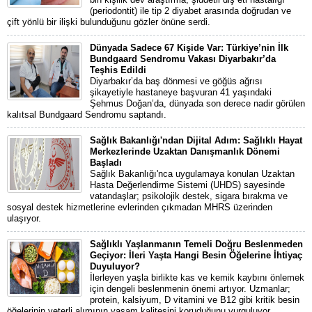
(periodontit) ile tip 2 diyabet arasında doğrudan ve
çift yönlü bir ilişki bulunduğunu gözler önüne serdi.
Dünyada Sadece 67 Kişide Var: Türkiye’nin İlk
Bundgaard Sendromu Vakası Diyarbakır’da
Teşhis Edildi
Diyarbakır’da baş dönmesi ve göğüs ağrısı
şikayetiyle hastaneye başvuran 41 yaşındaki
Şehmus Doğan’da, dünyada son derece nadir görülen
kalıtsal Bundgaard Sendromu saptandı.
Sağlık Bakanlığı'ndan Dijital Adım: Sağlıklı Hayat
Merkezlerinde Uzaktan Danışmanlık Dönemi
Başladı
Sağlık Bakanlığı'nca uygulamaya konulan Uzaktan
Hasta Değerlendirme Sistemi (UHDS) sayesinde
vatandaşlar; psikolojik destek, sigara bırakma ve
sosyal destek hizmetlerine evlerinden çıkmadan MHRS üzerinden
ulaşıyor.
Sağlıklı Yaşlanmanın Temeli Doğru Beslenmeden
Geçiyor: İleri Yaşta Hangi Besin Öğelerine İhtiyaç
Duyuluyor?
İlerleyen yaşla birlikte kas ve kemik kaybını önlemek
için dengeli beslenmenin önemi artıyor. Uzmanlar;
protein, kalsiyum, D vitamini ve B12 gibi kritik besin
öğelerinin yeterli alımının yaşam kalitesini koruduğunu vurguluyor.