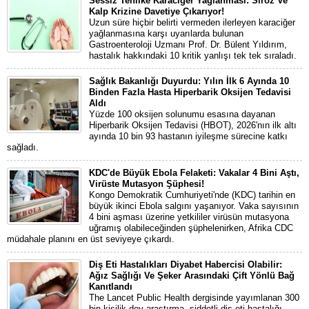
Sessiz Tehlike Karaciğer Yağlanması: Siroz Ve
Kalp Krizine Davetiye Çıkarıyor!
Uzun süre hiçbir belirti vermeden ilerleyen karaciğer
yağlanmasına karşı uyarılarda bulunan
Gastroenteroloji Uzmanı Prof. Dr. Bülent Yıldırım,
hastalık hakkındaki 10 kritik yanlışı tek tek sıraladı.
Sağlık Bakanlığı Duyurdu: Yılın İlk 6 Ayında 10
Binden Fazla Hasta Hiperbarik Oksijen Tedavisi
Aldı
Yüzde 100 oksijen solunumu esasına dayanan
Hiperbarik Oksijen Tedavisi (HBOT), 2026'nın ilk altı
ayında 10 bin 93 hastanın iyileşme sürecine katkı
sağladı.
KDC'de Büyük Ebola Felaketi: Vakalar 4 Bini Aştı,
Virüste Mutasyon Şüphesi!
Kongo Demokratik Cumhuriyeti'nde (KDC) tarihin en
büyük ikinci Ebola salgını yaşanıyor. Vaka sayısının
4 bini aşması üzerine yetkililer virüsün mutasyona
uğramış olabileceğinden şüphelenirken, Afrika CDC
müdahale planını en üst seviyeye çıkardı.
Diş Eti Hastalıkları Diyabet Habercisi Olabilir:
Ağız Sağlığı Ve Şeker Arasındaki Çift Yönlü Bağ
Kanıtlandı
The Lancet Public Health dergisinde yayımlanan 300
bin kişilik dev araştırma, şiddetli diş eti hastalığı