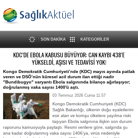
SON DAKİKA
KATEGORİLER
KDC’DE EBOLA KABUSU BÜYÜYOR: CAN KAYBI 438’E
YÜKSELDİ, AŞISI VE TEDAVİSİ YOK!
Kongo Demokratik Cumhuriyeti’nde (KDC) mayıs ayında patlak
veren ve DSÖ’nün küresel acil durum ilan ettiği nadir
"Bundibugyo" varyantı Ebola salgınında bilanço ağırlaşıyor;
doğrulanmış vaka sayısı 1400'ü aştı.
03 Temmuz 2026 Cuma 11:57
Kongo Demokratik Cumhuriyeti (KDC)
Sağlık Bakanlığı, ülkenin doğu eyaletlerini
esir alan ve komşu ülkelere yayılma riski
taşıyan Ebola salgınına ilişkin son durum
raporunu kamuoyuyla paylaştı. Resmi verilere göre, salgında şu
ana kadar doğrulanmış vaka sayısı 1406’ya, virüs nedeniyle