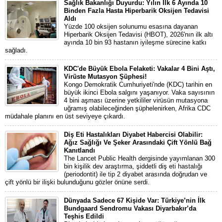
Sağlık Bakanlığı Duyurdu: Yılın İlk 6 Ayında 10
Binden Fazla Hasta Hiperbarik Oksijen Tedavisi
Aldı
Yüzde 100 oksijen solunumu esasına dayanan
Hiperbarik Oksijen Tedavisi (HBOT), 2026'nın ilk altı
ayında 10 bin 93 hastanın iyileşme sürecine katkı
sağladı.
KDC'de Büyük Ebola Felaketi: Vakalar 4 Bini Aştı,
Virüste Mutasyon Şüphesi!
Kongo Demokratik Cumhuriyeti'nde (KDC) tarihin en
büyük ikinci Ebola salgını yaşanıyor. Vaka sayısının
4 bini aşması üzerine yetkililer virüsün mutasyona
uğramış olabileceğinden şüphelenirken, Afrika CDC
müdahale planını en üst seviyeye çıkardı.
Diş Eti Hastalıkları Diyabet Habercisi Olabilir:
Ağız Sağlığı Ve Şeker Arasındaki Çift Yönlü Bağ
Kanıtlandı
The Lancet Public Health dergisinde yayımlanan 300
bin kişilik dev araştırma, şiddetli diş eti hastalığı
(periodontit) ile tip 2 diyabet arasında doğrudan ve
çift yönlü bir ilişki bulunduğunu gözler önüne serdi.
Dünyada Sadece 67 Kişide Var: Türkiye’nin İlk
Bundgaard Sendromu Vakası Diyarbakır’da
Teşhis Edildi