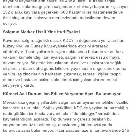
hayatını kaybedenlerin sayısı ise 438’e ulaştı. Küresel sağlık
otoritelerini alarma geçiren salgından kurtulmayı başaran kişi sayısı
192 olarak kayıtlara geçerken, 609 hastanın ise hastanelerde ve
özel oluşturulan izolasyon merkezlerinde tedavilerine devam
ediliyor.
Salgının Merkez Üssü Yine Ituri Eyaleti
Kavurucu salgın, ağırlıklı olarak KDC'nin doğusunda yer alan Ituri,
Kuzey Kivu ve Güney Kivu eyaletlerinde etkisini artırarak
sürdürüyor. Ticari yolların kesişim noktasında bulunan ve en fazla
vakanın kümelendiği Ituri eyaleti, salgının merkez üssü olmaya
devam ediyor. Bölgede konuşlanan ulusal ve uluslararası sağlık
ekipleri, virüsün daha geniş kitlelere yayılmasını engellemek adına
yeni bulaş zincirlerinin haritasını çıkarmak, temaslı kişileri tespit
etmek ve hastaları acilen izole etmek için çalışmalarını en üst
seviyeye çıkardı.
Küresel Acil Durum İlan Edilen Varyantın Aşısı Bulunmuyor
Mevcut krizi geçmiş yıllardaki salgınlardan ayıran en tehlikeli özellik
ise virüsün türü oldu. Sağlık yetkilileri, KDC’de yayılan bu hastalığın
nadir görülen bir Ebola varyantı olan "Bundibugyo" virüsünden
kaynaklandığını açıkladı. Tıp dünyasını çaresiz bırakan bu
varyantın henüz tescillenmiş, onaylanmış bir tedavisi ya da
koruyucu aşısı bulunmuyor. Hatırlanacağı üzere Ituri eyaletinde 246