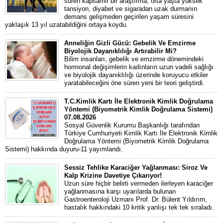
süren kapsamlı bir araştırma, orta yaşta yüksek
tansiyon, diyabet ve sigaradan uzak durmanın
demans gelişmeden geçirilen yaşam süresini
yaklaşık 13 yıl uzatabildiğini ortaya koydu.
Anneliğin Gizli Gücü: Gebelik Ve Emzirme
Biyolojik Dayanıklılığı Artırabilir Mi?
Bilim insanları, gebelik ve emzirme dönemindeki
hormonal değişimlerin kadınların uzun vadeli sağlığı
ve biyolojik dayanıklılığı üzerinde koruyucu etkiler
yaratabileceğini öne süren yeni bir teori geliştirdi.
T.C.Kimlik Kartı İle Elektronik Kimlik Doğrulama
Yöntemi (Biyometrik Kimlik Doğrulama Sistemi)
07.08.2026
Sosyal Güvenlik Kurumu Başkanlığı tarafından
Türkiye Cumhuriyeti Kimlik Kartı İle Elektronik Kimlik
Doğrulama Yöntemi (Biyometrik Kimlik Doğrulama
Sistemi) hakkında duyuru-11 yayımlandı.
Sessiz Tehlike Karaciğer Yağlanması: Siroz Ve
Kalp Krizine Davetiye Çıkarıyor!
Uzun süre hiçbir belirti vermeden ilerleyen karaciğer
yağlanmasına karşı uyarılarda bulunan
Gastroenteroloji Uzmanı Prof. Dr. Bülent Yıldırım,
hastalık hakkındaki 10 kritik yanlışı tek tek sıraladı.