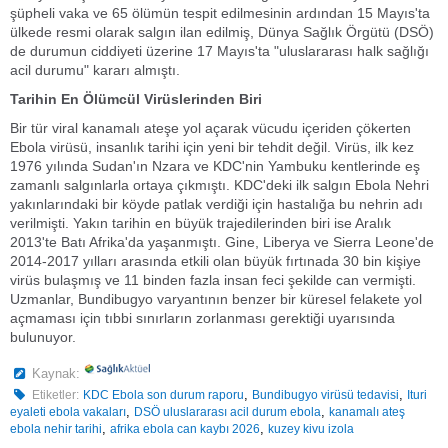
şüpheli vaka ve 65 ölümün tespit edilmesinin ardından 15 Mayıs'ta
ülkede resmi olarak salgın ilan edilmiş, Dünya Sağlık Örgütü (DSÖ)
de durumun ciddiyeti üzerine 17 Mayıs'ta "uluslararası halk sağlığı
acil durumu" kararı almıştı.
Tarihin En Ölümcül Virüslerinden Biri
Bir tür viral kanamalı ateşe yol açarak vücudu içeriden çökerten
Ebola virüsü, insanlık tarihi için yeni bir tehdit değil. Virüs, ilk kez
1976 yılında Sudan'ın Nzara ve KDC'nin Yambuku kentlerinde eş
zamanlı salgınlarla ortaya çıkmıştı. KDC'deki ilk salgın Ebola Nehri
yakınlarındaki bir köyde patlak verdiği için hastalığa bu nehrin adı
verilmişti. Yakın tarihin en büyük trajedilerinden biri ise Aralık
2013'te Batı Afrika'da yaşanmıştı. Gine, Liberya ve Sierra Leone'de
2014-2017 yılları arasında etkili olan büyük fırtınada 30 bin kişiye
virüs bulaşmış ve 11 binden fazla insan feci şekilde can vermişti.
Uzmanlar, Bundibugyo varyantının benzer bir küresel felakete yol
açmaması için tıbbi sınırların zorlanması gerektiği uyarısında
bulunuyor.
Kaynak:
,
,
Etiketler:
KDC Ebola son durum raporu
Bundibugyo virüsü tedavisi
Ituri
,
,
eyaleti ebola vakaları
DSÖ uluslararası acil durum ebola
kanamalı ateş
,
,
ebola nehir tarihi
afrika ebola can kaybı 2026
kuzey kivu izola