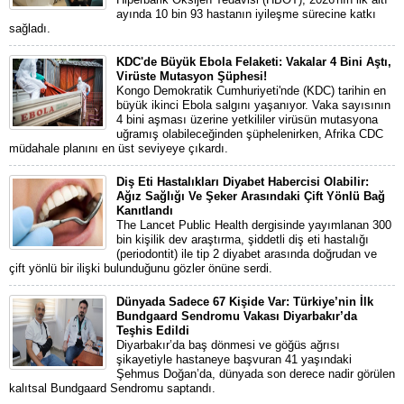
ayında 10 bin 93 hastanın iyileşme sürecine katkı
sağladı.
KDC'de Büyük Ebola Felaketi: Vakalar 4 Bini Aştı,
Virüste Mutasyon Şüphesi!
Kongo Demokratik Cumhuriyeti'nde (KDC) tarihin en
büyük ikinci Ebola salgını yaşanıyor. Vaka sayısının
4 bini aşması üzerine yetkililer virüsün mutasyona
uğramış olabileceğinden şüphelenirken, Afrika CDC
müdahale planını en üst seviyeye çıkardı.
Diş Eti Hastalıkları Diyabet Habercisi Olabilir:
Ağız Sağlığı Ve Şeker Arasındaki Çift Yönlü Bağ
Kanıtlandı
The Lancet Public Health dergisinde yayımlanan 300
bin kişilik dev araştırma, şiddetli diş eti hastalığı
(periodontit) ile tip 2 diyabet arasında doğrudan ve
çift yönlü bir ilişki bulunduğunu gözler önüne serdi.
Dünyada Sadece 67 Kişide Var: Türkiye’nin İlk
Bundgaard Sendromu Vakası Diyarbakır’da
Teşhis Edildi
Diyarbakır’da baş dönmesi ve göğüs ağrısı
şikayetiyle hastaneye başvuran 41 yaşındaki
Şehmus Doğan’da, dünyada son derece nadir görülen
kalıtsal Bundgaard Sendromu saptandı.