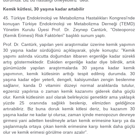
durumda. Biz bu hastalığı önleyebiliriz" dedi.
Kemik kütlesi, 30 yaşına kadar artabilir
45. Türkiye Endokrinoloji ve Metabolizma Hastalıkları Kongresi'nde
konuşan Türkiye Endokrinoloji ve Metabolizma Derneği (TEMD)
Yönetim Kurulu Üyesi Prof. Dr. Zeynep Cantürk, "Osteoporoz
(Kemik Erimesi) Risk Faktörleri" başlıklı sunum yaptı.
Prof. Dr. Cantürk, yapılan yeni araştırmalar üzerine kemik yapımın
30 yaşına kadar sürdüğünü açıklayarak, şöyle konuştu: "Kemik
yapımı aslında vücutta doğumdan itibaren ergenliğe kadar sürekli
artış göstermektedir. Eskiden ergenliğe kadar diye bilirdik, artık
günümüzde yapılan araştırmalarda 30 yaşına kadar kemik
yapımının, kemik kütlesinin arttığı tespit edilmiş durumda. 30
yaşına kadar eğer yeterli, dengeli, kalsiyumdan zengin beslenme
sağlanır, kanda D vitamini düzeyi normal aralıklarda tutulur,
egzersiz yapılırsa o zaman kemik kazanımı giderek daha güçlü
olur. Kemik kütlesinin asıl olarak belirleyicisi genetiktir ama yaklaşık
yüzde 25 oranında sağlıklı beslenip, elimizden geldiğince
artırabiliriz. Biz buna doruk kemik kitlesi deriz, bu kazanım 30
yaşına kadar ne kadar iyi olursa; zaman içinde menopozun devreye
girmesi yani adetten kesilmeyle artan kemik erimesine karşı ya da
yaşlanmayla ortaya çıkan kemik erimesine karşı kemik daha güçlü
olur ve kemik erimesi görülme oranı azalır".