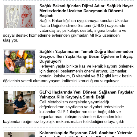
Sağlık Bakanlığı'ndan Dijital Adım: Sağlıklı Hayat
Merkezlerinde Uzaktan Danışmanlık Dönemi
Başladı
Sağlık Bakanlığı'nca uygulamaya konulan Uzaktan
Hasta Değerlendirme Sistemi (UHDS) sayesinde
vatandaşlar; psikolojik destek, sigara bırakma ve
sosyal destek hizmetlerine evlerinden çıkmadan MHRS üzerinden
ulaşıyor.
Sağlıklı Yaşlanmanın Temeli Doğru Beslenmeden
Geçiyor: İleri Yaşta Hangi Besin Öğelerine İhtiyaç
Duyuluyor?
İlerleyen yaşla birlikte kas ve kemik kaybını önlemek
için dengeli beslenmenin önemi artıyor. Uzmanlar;
protein, kalsiyum, D vitamini ve B12 gibi kritik besin
öğelerinin yeterli alımının yaşam kalitesini koruduğunu vurguluyor.
GLP-1 İlaçlarında Yeni Dönem: Sağlanan Faydalar
Yalnızca Kilo Kaybıyla Sınırlı Değil
Cell Metabolism dergisinde yayımladığı
değerlendirme zayıflama ve diyabet tedavisinde
kullanılan GLP-1 ilaçlarının sinir, bağışıklık ve
organlar arası iletişim sistemleri üzerinden kilo
kaybından bağımsız biyolojik mekanizmaları tetiklediğini ortaya çıktı
Kolonoskopide Başarının Gizli Anahtarı: Yetersiz