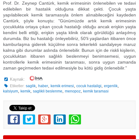
Prof. Dr. Zeynep Cantürk, kemik erimesinin önlenebilen ve tedavi
edilebilen bir hastalık olduğuna dikkat çekti. Çocuk yaşta
yapılabilecek kemik taramasıyla önlem alınabileceğini kaydeden
Cantürk, şöyle konuştu: "Günümüzde artık kemik erimesinin
çocuklukta ortaya çıkan çocuk hastalığı olduğu ancak erişkin yaşta
kendini belli ettiği, erişkin yaşta klinik olarak görüldüğü anlaşılmış
durumda. Biz bu hastalığı önleyebiliriz, 50'li yaşlardan itibaren önce
kamburlaşma giderek küçülme sonra tekerlekli sandalyeye maruz
kalma gibi durumlar aslında önlenebilir. Bunun için de riskli kişilerin,
çocukluktan itibaren sağlıklı beslenmeyi benimsemesi, uygun
kontrollerle kemik erimesinin taranması, sonra uygun zamanda
zaman geçirmeden tedavi edilmesiyle bu kötü gidiş önlenebilir."
Kaynak:
,
,
,
,
,
Etiketler:
saglik
haber
kemik erimesi
cocuk hastaligi
ergenlik
,
,
,
,
kalsiyum
kemik
saglikli beslenme
menopoz
kemik taramasi