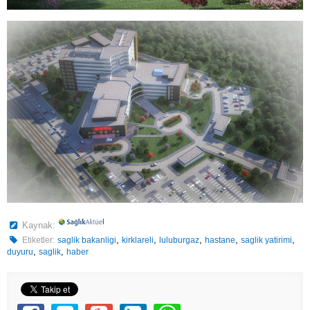
Kaynak:
,
,
,
,
,
Etiketler:
saglik bakanligi
kirklareli
luluburgaz
hastane
saglik yatirimi
,
,
duyuru
saglik
haber