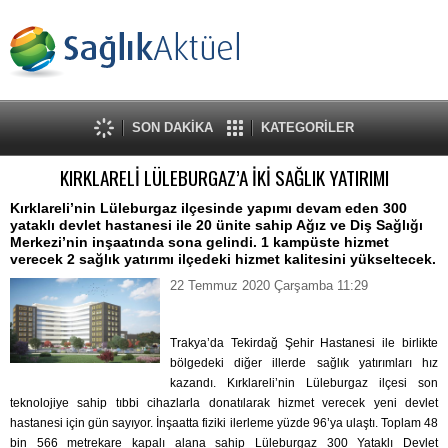
SON DAKİKA
KATEGORİLER
KIRKLARELİ LÜLEBURGAZ’A İKİ SAĞLIK YATIRIMI
Kırklareli’nin Lüleburgaz ilçesinde yapımı devam eden 300
yataklı devlet hastanesi ile 20 ünite sahip Ağız ve Diş Sağlığı
Merkezi’nin inşaatında sona gelindi. 1 kampüste hizmet
verecek 2 sağlık yatırımı ilçedeki hizmet kalitesini yükseltecek.
22 Temmuz 2020 Çarşamba 11:29
Trakya’da Tekirdağ Şehir Hastanesi ile birlikte
bölgedeki diğer illerde sağlık yatırımları hız
kazandı. Kırklareli’nin Lüleburgaz ilçesi son
teknolojiye sahip tıbbi cihazlarla donatılarak hizmet verecek yeni devlet
hastanesi için gün sayıyor. İnşaatta fiziki ilerleme yüzde 96’ya ulaştı. Toplam 48
bin 566 metrekare kapalı alana sahip Lüleburgaz 300 Yataklı Devlet