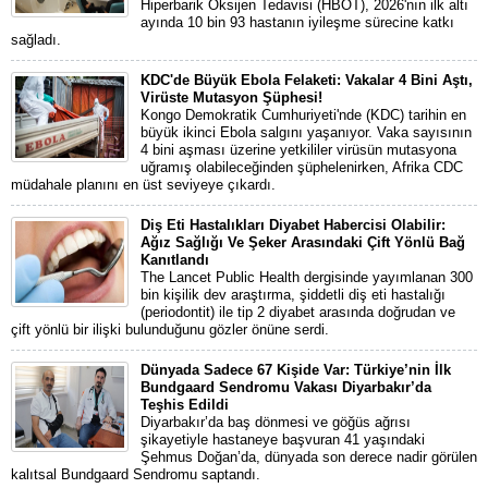
Hiperbarik Oksijen Tedavisi (HBOT), 2026'nın ilk altı
ayında 10 bin 93 hastanın iyileşme sürecine katkı
sağladı.
KDC'de Büyük Ebola Felaketi: Vakalar 4 Bini Aştı,
Virüste Mutasyon Şüphesi!
Kongo Demokratik Cumhuriyeti'nde (KDC) tarihin en
büyük ikinci Ebola salgını yaşanıyor. Vaka sayısının
4 bini aşması üzerine yetkililer virüsün mutasyona
uğramış olabileceğinden şüphelenirken, Afrika CDC
müdahale planını en üst seviyeye çıkardı.
Diş Eti Hastalıkları Diyabet Habercisi Olabilir:
Ağız Sağlığı Ve Şeker Arasındaki Çift Yönlü Bağ
Kanıtlandı
The Lancet Public Health dergisinde yayımlanan 300
bin kişilik dev araştırma, şiddetli diş eti hastalığı
(periodontit) ile tip 2 diyabet arasında doğrudan ve
çift yönlü bir ilişki bulunduğunu gözler önüne serdi.
Dünyada Sadece 67 Kişide Var: Türkiye’nin İlk
Bundgaard Sendromu Vakası Diyarbakır’da
Teşhis Edildi
Diyarbakır’da baş dönmesi ve göğüs ağrısı
şikayetiyle hastaneye başvuran 41 yaşındaki
Şehmus Doğan’da, dünyada son derece nadir görülen
kalıtsal Bundgaard Sendromu saptandı.