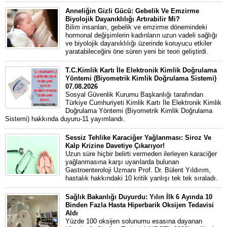
Anneliğin Gizli Gücü: Gebelik Ve Emzirme
Biyolojik Dayanıklılığı Artırabilir Mi?
Bilim insanları, gebelik ve emzirme dönemindeki
hormonal değişimlerin kadınların uzun vadeli sağlığı
ve biyolojik dayanıklılığı üzerinde koruyucu etkiler
yaratabileceğini öne süren yeni bir teori geliştirdi.
T.C.Kimlik Kartı İle Elektronik Kimlik Doğrulama
Yöntemi (Biyometrik Kimlik Doğrulama Sistemi)
07.08.2026
Sosyal Güvenlik Kurumu Başkanlığı tarafından
Türkiye Cumhuriyeti Kimlik Kartı İle Elektronik Kimlik
Doğrulama Yöntemi (Biyometrik Kimlik Doğrulama
Sistemi) hakkında duyuru-11 yayımlandı.
Sessiz Tehlike Karaciğer Yağlanması: Siroz Ve
Kalp Krizine Davetiye Çıkarıyor!
Uzun süre hiçbir belirti vermeden ilerleyen karaciğer
yağlanmasına karşı uyarılarda bulunan
Gastroenteroloji Uzmanı Prof. Dr. Bülent Yıldırım,
hastalık hakkındaki 10 kritik yanlışı tek tek sıraladı.
Sağlık Bakanlığı Duyurdu: Yılın İlk 6 Ayında 10
Binden Fazla Hasta Hiperbarik Oksijen Tedavisi
Aldı
Yüzde 100 oksijen solunumu esasına dayanan