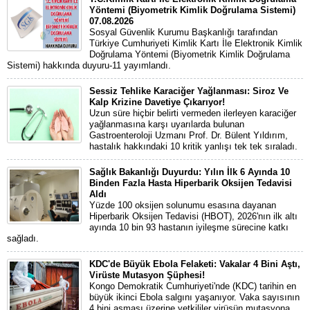
Yöntemi (Biyometrik Kimlik Doğrulama Sistemi)
07.08.2026
Sosyal Güvenlik Kurumu Başkanlığı tarafından
Türkiye Cumhuriyeti Kimlik Kartı İle Elektronik Kimlik
Doğrulama Yöntemi (Biyometrik Kimlik Doğrulama
Sistemi) hakkında duyuru-11 yayımlandı.
Sessiz Tehlike Karaciğer Yağlanması: Siroz Ve
Kalp Krizine Davetiye Çıkarıyor!
Uzun süre hiçbir belirti vermeden ilerleyen karaciğer
yağlanmasına karşı uyarılarda bulunan
Gastroenteroloji Uzmanı Prof. Dr. Bülent Yıldırım,
hastalık hakkındaki 10 kritik yanlışı tek tek sıraladı.
Sağlık Bakanlığı Duyurdu: Yılın İlk 6 Ayında 10
Binden Fazla Hasta Hiperbarik Oksijen Tedavisi
Aldı
Yüzde 100 oksijen solunumu esasına dayanan
Hiperbarik Oksijen Tedavisi (HBOT), 2026'nın ilk altı
ayında 10 bin 93 hastanın iyileşme sürecine katkı
sağladı.
KDC'de Büyük Ebola Felaketi: Vakalar 4 Bini Aştı,
Virüste Mutasyon Şüphesi!
Kongo Demokratik Cumhuriyeti'nde (KDC) tarihin en
büyük ikinci Ebola salgını yaşanıyor. Vaka sayısının
4 bini aşması üzerine yetkililer virüsün mutasyona