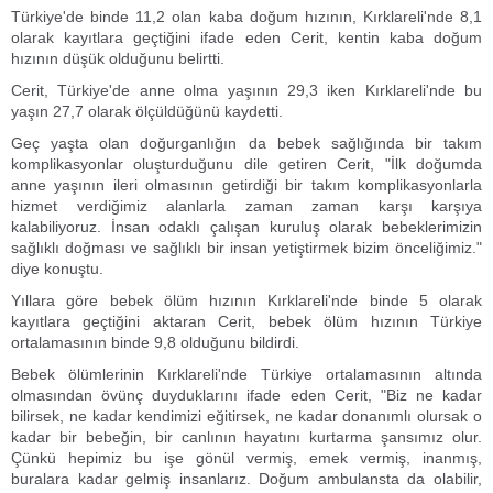
Türkiye'de binde 11,2 olan kaba doğum hızının, Kırklareli'nde 8,1
olarak kayıtlara geçtiğini ifade eden Cerit, kentin kaba doğum
hızının düşük olduğunu belirtti.
Cerit, Türkiye'de anne olma yaşının 29,3 iken Kırklareli'nde bu
yaşın 27,7 olarak ölçüldüğünü kaydetti.
Geç yaşta olan doğurganlığın da bebek sağlığında bir takım
komplikasyonlar oluşturduğunu dile getiren Cerit, "İlk doğumda
anne yaşının ileri olmasının getirdiği bir takım komplikasyonlarla
hizmet verdiğimiz alanlarla zaman zaman karşı karşıya
kalabiliyoruz. İnsan odaklı çalışan kuruluş olarak bebeklerimizin
sağlıklı doğması ve sağlıklı bir insan yetiştirmek bizim önceliğimiz."
diye konuştu.
Yıllara göre bebek ölüm hızının Kırklareli'nde binde 5 olarak
kayıtlara geçtiğini aktaran Cerit, bebek ölüm hızının Türkiye
ortalamasının binde 9,8 olduğunu bildirdi.
Bebek ölümlerinin Kırklareli'nde Türkiye ortalamasının altında
olmasından övünç duyduklarını ifade eden Cerit, "Biz ne kadar
bilirsek, ne kadar kendimizi eğitirsek, ne kadar donanımlı olursak o
kadar bir bebeğin, bir canlının hayatını kurtarma şansımız olur.
Çünkü hepimiz bu işe gönül vermiş, emek vermiş, inanmış,
buralara kadar gelmiş insanlarız. Doğum ambulansta da olabilir,