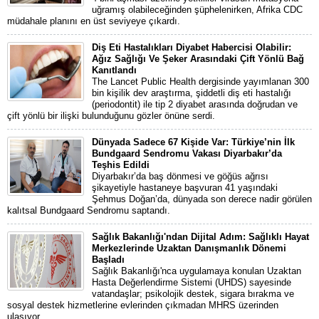
uğramış olabileceğinden şüphelenirken, Afrika CDC
müdahale planını en üst seviyeye çıkardı.
Diş Eti Hastalıkları Diyabet Habercisi Olabilir:
Ağız Sağlığı Ve Şeker Arasındaki Çift Yönlü Bağ
Kanıtlandı
The Lancet Public Health dergisinde yayımlanan 300
bin kişilik dev araştırma, şiddetli diş eti hastalığı
(periodontit) ile tip 2 diyabet arasında doğrudan ve
çift yönlü bir ilişki bulunduğunu gözler önüne serdi.
Dünyada Sadece 67 Kişide Var: Türkiye’nin İlk
Bundgaard Sendromu Vakası Diyarbakır’da
Teşhis Edildi
Diyarbakır’da baş dönmesi ve göğüs ağrısı
şikayetiyle hastaneye başvuran 41 yaşındaki
Şehmus Doğan’da, dünyada son derece nadir görülen
kalıtsal Bundgaard Sendromu saptandı.
Sağlık Bakanlığı'ndan Dijital Adım: Sağlıklı Hayat
Merkezlerinde Uzaktan Danışmanlık Dönemi
Başladı
Sağlık Bakanlığı'nca uygulamaya konulan Uzaktan
Hasta Değerlendirme Sistemi (UHDS) sayesinde
vatandaşlar; psikolojik destek, sigara bırakma ve
sosyal destek hizmetlerine evlerinden çıkmadan MHRS üzerinden
ulaşıyor.