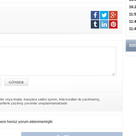
Edi
Risk
16:
İns
11:
Uzm
11:
Yıll
11:
Enfe
EDİ
er veya imalar, inançlara saldırı içeren, imla kuralları ile yazılmamış,
arflerle yazılmış yorumlar onaylanmamaktadır.
ere henüz yorum eklenmemiştir.