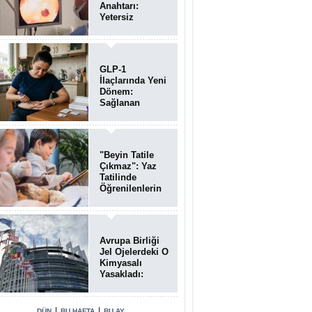
Anahtarı:
Yetersiz
Bağırsak
Temizliği
Poliplerin
Gözden
GLP-1
Kaçmasına
İlaçlarında Yeni
Neden Oluyor
Dönem:
Sağlanan
Faydalar
Yalnızca Kilo
Kaybıyla Sınırlı
Değil
"Beyin Tatile
Çıkmaz": Yaz
Tatilinde
Öğrenilenlerin
Yüzde 39'u
Unutulabiliyor
Avrupa Birliği
Jel Ojelerdeki O
Kimyasalı
Yasakladı:
Kısırlık ve Alerji
Riski Uyarısı
|
|
DÜN
BU HAFTA
BU AY