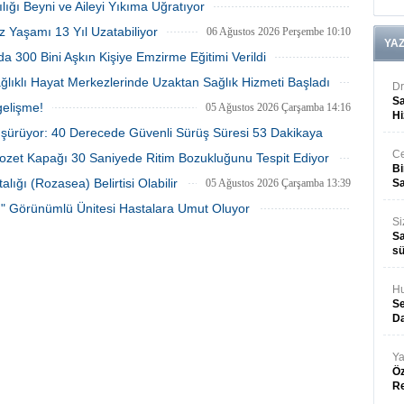
06 Ağustos 2026 Perşembe 10:53
lığı Beyni ve Aileyi Yıkıma Uğratıyor
iği müjdeli habere kadavradan
uğramasının ardından 9'uncu kez
 başarılı nakille kavuştu.
bulunan kadavra böbrekle yeniden
06 Ağustos 2026 Perşembe 10:45
z Yaşamı 13 Yıl Uzatabiliyor
06 Ağustos 2026 Perşembe 10:10
hayata tutundu.
YA
a 300 Bini Aşkın Kişiye Emzirme Eğitimi Verildi
05 Ağustos 2026 Çarşamba 15:28
ağlıklı Hayat Merkezlerinde Uzaktan Sağlık Hizmeti Başladı
Dr
05 Ağustos 2026 Çarşamba 14:28
Sa
gelişme!
05 Ağustos 2026 Çarşamba 14:16
Hi
üşürüyor: 40 Derecede Güvenli Sürüş Süresi 53 Dakikaya
Ce
lozet Kapağı 30 Saniyede Ritim Bozukluğunu Tespit Ediyor
Bi
05 Ağustos 2026 Çarşamba 14:09
05 Ağustos 2026 Çarşamba 14:00
ığı (Rozasea) Belirtisi Olabilir
05 Ağustos 2026 Çarşamba 13:39
Sa
tı" Görünümlü Ünitesi Hastalara Umut Oluyor
Si
05 Ağustos 2026 Çarşamba 13:29
Sa
sü
Hu
Se
Da
Ya
Öz
R