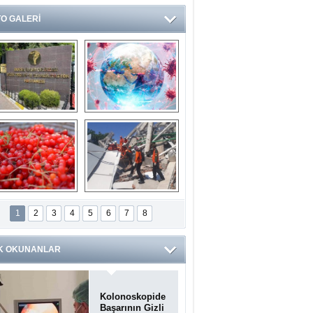
O GALERİ
Ve burası da bir 
14 soruda 
devlet hastanesi
Koronavirüs 
hakkında kendinizi 
test edin...
ilaburu meyvesi 
Endonezya’daki 
anserden koruyor
deprem: Ölü sayısı 
1
2
3
4
5
6
7
8
bin 203'e yükseldi
K OKUNANLAR
Kolonoskopide
Başarının Gizli