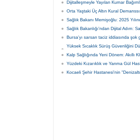
dikkat çekerek, direnç egzersizlerinin
Dijitalleşmeyle Yayılan Kumar Bağımlı
bekled
metabolizmadan kemik sağlığına kadar
yapılan
Orta Yaştaki Üç Altın Kural Demanssı
bütüncül faydalar sunduğunu belirtti.
Sağlık Bakanı Memişoğlu: 2025 Yılınd
Sağlık Bakanlığı'ndan Dijital Adım: S
Bursa’yı sarsan taciz iddiasında şok 
Yüksek Sıcaklık Sürüş Güvenliğini D
İniyor
Kalp Sağlığında Yeni Dönem: Akıllı K
Yüzdeki Kızarıklık ve Yanma Gül Hastal
Kocaeli Şehir Hastanesi'nin "Denizal