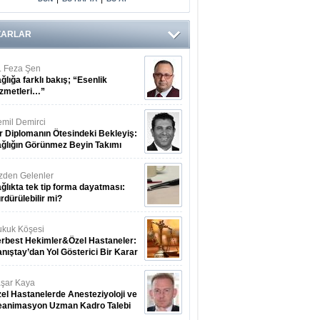
ZARLAR
. Feza Şen
ğlığa farklı bakış; “Esenlik
zmetleri…”
mil Demirci
r Diplomanın Ötesindeki Bekleyiş:
ğlığın Görünmez Beyin Takımı
zden Gelenler
ğlıkta tek tip forma dayatması:
rdürülebilir mi?
kuk Köşesi
rbest Hekimler&Özel Hastaneler:
nıştay’dan Yol Gösterici Bir Karar
şar Kaya
el Hastanelerde Anesteziyoloji ve
eanimasyon Uzman Kadro Talebi