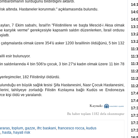
ombardımanın sürdüğünü bildirdiğini aktardı.
Hay
14:
risk altında. Hastaneler korunmalı." açıklamasında bulundu.
Baş
geli
14:
Düş
14:
ları, 7 Ekim sabahı, İsrail'in "Filistinlilere ve başta Mescid-i Aksa olmak
Daki
Kap
13:
ine karşılık verme" gerekçesiyle kapsamlı saldırı düzenlerken, İsrail ordusu
Edi
(Roz
13:
lattı.
Gör
13:
i çatışmalarda olmak üzere 354'ü asker 1200 İsraillinin öldüğünü, 5 bin 132
Meyv
11:
illi esir bulunuyor.
3,5 
11:
Old
11:
'in saldırılarında 4 bin 506'sı çocuk, 3 bin 27'si kadın olmak üzere 11 bin 78
Dev
11:
erleşimciler, 182 Filistinliyi öldürdü.
Oluş
11:
n bulunduğu en büyük sağlık tesisi Şifa Hastanesini, Nasr Çocuk Hastanesini,
Risk
11:
elerini, tahliyeye zorladığı Filistin Kızılayına bağlı Kudüs ve Endonezya
Apan
17:
rce kişi öldü ve yaralandı.
Amel
17:
Kaynak:
Hac
17:
Bu haber toplam 1182 defa okunmuştur
Yaşl
17:
Müd
17:
araras
,
toplum
,
gazze
,
ifrc baskani
,
francesco rocca
,
kudus
Yaln
17:
m
,
hasta
,
hayati risk
Şeke
16: