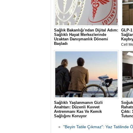
Sağlık Bakanlığı'ndan Dijital Adım:
GLP-1 
Sağlıklı Hayat Merkezlerinde
Sağlan
Uzaktan Danışmanlık Dönemi
Kaybıy
Başladı
Cell Me
Sağlık Bakanlığı'nca uygulamaya
değerle
konulan Uzaktan Hasta Değerlendirme
tedavis
Sistemi (UHDS) sayesinde vatandaşlar;
sinir, b
psikolojik destek, sigara bırakma ve
sisteml
sosyal destek hizmetlerine evlerinden
bağımsı
çıkmadan MHRS üzerinden ulaşıyor.
tetikled
Sağlıklı Yaşlanmanın Gizli
Soğuk 
Anahtarı: Düzenli Kuvvet
Rahats
Antrenmanı Kas Ve Kemik
Çıktı:
Sağlığını Koruyor
Tutun
Uzmanlar, yaşlanmayla ortaya çıkan kas
Erzurum
kaybı (sarkopeni) ve düşme riskine karşı
gittiği
"Beyin Tatile Çıkmaz": Yaz Tatilinde 
düzenli kuvvet antrenmanının önemine
teşhisi