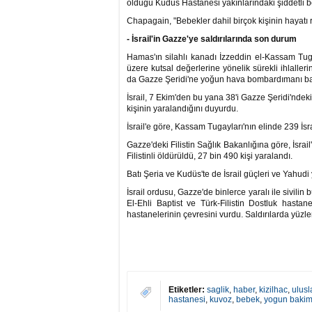
olduğu Kudüs Hastanesi yakınlarındaki şiddetli b
Chapagain, "Bebekler dahil birçok kişinin hayatı 
- İsrail'in Gazze'ye saldırılarında son durum
Hamas'ın silahlı kanadı İzzeddin el-Kassam Tugay
üzere kutsal değerlerine yönelik sürekli ihlaller
da Gazze Şeridi'ne yoğun hava bombardımanı baş
İsrail, 7 Ekim'den bu yana 38'i Gazze Şeridi'ndek
kişinin yaralandığını duyurdu.
İsrail'e göre, Kassam Tugayları'nın elinde 239 İsra
Gazze'deki Filistin Sağlık Bakanlığına göre, İsrail
Filistinli öldürüldü, 27 bin 490 kişi yaralandı.
Batı Şeria ve Kudüs'te de İsrail güçleri ve Yahudi y
İsrail ordusu, Gazze'de binlerce yaralı ile sivili
El-Ehli Baptist ve Türk-Filistin Dostluk hastan
hastanelerinin çevresini vurdu. Saldırılarda yüzle
Etiketler:
saglik
,
haber
,
kizilhac
,
ulusl
hastanesi
,
kuvoz
,
bebek
,
yogun baki