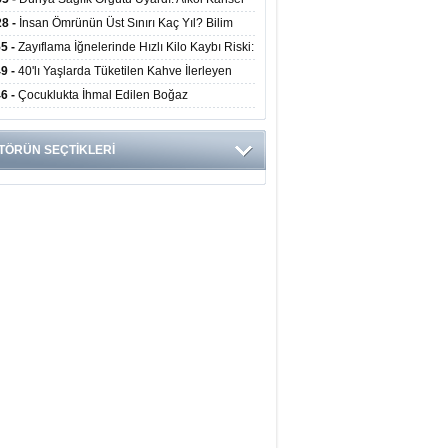
yor
ini Doğrudan Artırıyor
28 -
İnsan Ömrünün Üst Sınırı Kaç Yıl? Bilim
anlarından Yeni Yaşam Süresi Modeli
55 -
Zayıflama İğnelerinde Hızlı Kilo Kaybı Riski:
anlar Hekim Kontrolü Şart Diyor
49 -
40'lı Yaşlarda Tüketilen Kahve İlerleyen
arda Zihinsel ve Fiziksel Sağlığı Koruyor
46 -
Çocuklukta İhmal Edilen Boğaz
ksiyonu İleride Kalp Kapağını Bozabiliyor
TÖRÜN SEÇTİKLERİ