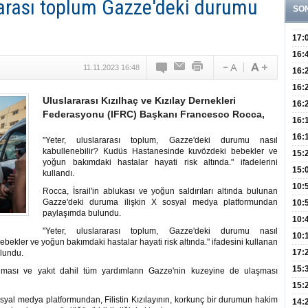
ararası toplum Gazze'deki durumu
SO
17:
Hay
16:
11.11.2023 16:48
Baş
Besl
16:
Öğel
Fayd
16:
Uluslararası Kızılhaç ve Kızılay Dernekleri
Yete
16:
Federasyonu (IFRC) Başkanı Francesco Rocca,
Kaç
Onay
16:
Kul
Düze
16:
"Yeter, uluslararası toplum, Gazze'deki durumu nasıl
kabullenebilir? Kudüs Hastanesinde kuvözdeki bebekler ve
Kor
Hemş
15:
yoğun bakımdaki hastalar hayati risk altında." ifadelerini
Kara
15:
kullandı.
Hay
Redd
10:
Rocca, İsrail'in ablukası ve yoğun saldırıları altında bulunan
Gazze'deki duruma ilişkin X sosyal medya platformundan
Öğre
10:
paylaşımda bulundu.
Yasa
10:
"Yeter, uluslararası toplum, Gazze'deki durumu nasıl
Beyn
10:
ekler ve yoğun bakımdaki hastalar hayati risk altında." ifadesini kullanan
Yaşa
17:
lundu.
Düz
15:
nması ve yakıt dahil tüm yardımların Gazze'nin kuzeyine de ulaşması
Fizi
15:
al medya platformundan, Filistin Kızılayının, korkunç bir durumun hakim
300 
14: