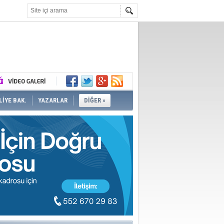
İYE BAK.
YAZARLAR
DİĞER »