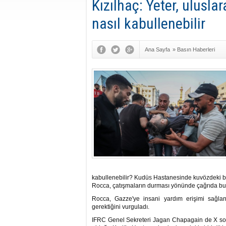
Kızılhaç: Yeter, ulusl
nasıl kabullenebilir
Ana Sayfa
»
Basın Haberleri
kabullenebilir? Kudüs Hastanesinde kuvözdeki beb
Rocca, çatışmaların durması yönünde çağrıda bu
Rocca, Gazze'ye insani yardım erişimi sağla
gerektiğini vurguladı.
IFRC Genel Sekreteri Jagan Chapagain de X sosy