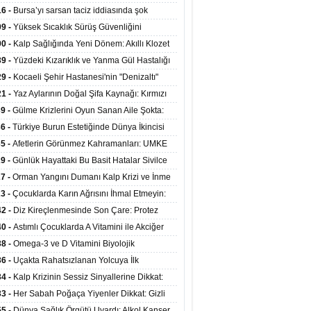
at Merkezlerinde Uzaktan Sağlık Hizmeti
16 -
Bursa’yı sarsan taciz iddiasında şok
ladı
şme!
09 -
Yüksek Sıcaklık Sürüş Güvenliğini
ürüyor: 40 Derecede Güvenli Sürüş Süresi 53
00 -
Kalp Sağlığında Yeni Dönem: Akıllı Klozet
kaya İniyor
ağı 30 Saniyede Ritim Bozukluğunu Tespit
39 -
Yüzdeki Kızarıklık ve Yanma Gül Hastalığı
yor
asea) Belirtisi Olabilir
29 -
Kocaeli Şehir Hastanesi'nin "Denizaltı"
ünümlü Ünitesi Hastalara Umut Oluyor
21 -
Yaz Aylarının Doğal Şifa Kaynağı: Kırmızı
eler Bağışıklığı ve Kalbi Koruyor
39 -
Gülme Krizlerini Oyun Sanan Aile Şokta:
Yaşındaki Çocuk 8 Kez Felç Geçirdi
36 -
Türkiye Burun Estetiğinde Dünya İkincisi
u
35 -
Afetlerin Görünmez Kahramanları: UMKE
 Kadrosuyla Görev Başında
29 -
Günlük Hayattaki Bu Basit Hatalar Sivilce
umunu Tetikliyor
27 -
Orman Yangını Dumanı Kalp Krizi ve İnme
ini Artırıyor
23 -
Çocuklarda Karın Ağrısını İhmal Etmeyin:
disit Habercisi Olabilir
42 -
Diz Kireçlenmesinde Son Çare: Protez
iyatı İle Yaşam Kalitesi Artıyor
40 -
Astımlı Çocuklarda A Vitamini ile Akciğer
mi Arasında Bağlantı Bulundu
38 -
Omega-3 ve D Vitamini Biyolojik
anmayı Yavaşlatabilir
36 -
Uçakta Rahatsızlanan Yolcuya İlk
ahale Sağlık Bakanı Memişoğlu'ndan Geldi
34 -
Kalp Krizinin Sessiz Sinyallerine Dikkat:
ızca Göğüs Ağrısıyla Gelmiyor
33 -
Her Sabah Poğaça Yiyenler Dikkat: Gizli
r ve Yağ Yükü Kalbi ve Bağırsakları Tehdit
55 -
Dünya Sağlık Örgütü Uyardı: Alkol Kanser