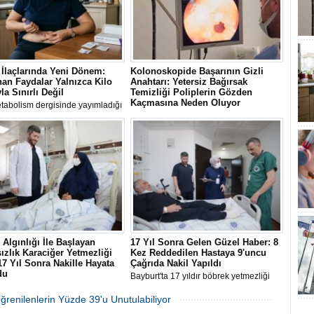
İlaçlarında Yeni Dönem:
Kolonoskopide Başarının Gizli
an Faydalar Yalnızca Kilo
Anahtarı: Yetersiz Bağırsak
la Sınırlı Değil
Temizliği Poliplerin Gözden
Kaçmasına Neden Oluyor
tabolism dergisinde yayımladığı
ndirme zayıflama ve diyabet
Uluslararası kılavuzlar, her 4 ila 5
inde kullanılan GLP-1 ilaçlarının
kolonoskopiden birinde bağırsak
ağışıklık ve organlar arası iletişim
temizliğinin yetersiz olduğunu ve bu
eri üzerinden kilo kaybından
durumun kanser öncüsü poliplerin
z biyolojik mekanizmaları
atlanmasına yol açabildiğini ortaya
iğini ortaya çıktı
koyuyor.
Algınlığı İle Başlayan
17 Yıl Sonra Gelen Güzel Haber: 8
ızlık Karaciğer Yetmezliği
Kez Reddedilen Hastaya 9'uncu
 17 Yıl Sonra Nakille Hayata
Çağrıda Nakil Yapıldı
du
Bayburt'ta 17 yıldır böbrek yetmezliği
'da soğuk algınlığı şikayetiyle
nedeniyle diyalize giren 64 yaşındaki
 hastanede karaciğer yetmezliği
Mustafa Öztürk, 8 kez doku
Öğrenilenlerin Yüzde 39'u Unutulabiliyor
 konulan Özlem Aydemir, 17 yıldır
uyumsuzluğu sebebiyle hüsrana