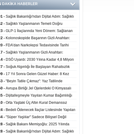
N DAKİKA HABERLER
01 -
Sağlık Bakanlığı'ndan Dijital Adım: Sağlıklı
at Merkezlerinde Uzaktan Danışmanlık Dönemi
42 -
Sağlıklı Yaşlanmanın Temeli Doğru
ladı
enmeden Geçiyor: İleri Yaşta Hangi Besin
23 -
GLP-1 İlaçlarında Yeni Dönem: Sağlanan
erine İhtiyaç Duyuluyor?
alar Yalnızca Kilo Kaybıyla Sınırlı Değil
22 -
Kolonoskopide Başarının Gizli Anahtarı:
rsiz Bağırsak Temizliği Poliplerin Gözden
20 -
FDA’dan Narkolepsi Tedavisinde Tarihi
masına Neden Oluyor
: Oreksin Sistemini Hedefleyen İlk İlaç
17 -
Sağlıklı Yaşlanmanın Gizli Anahtarı:
lanıma Sunuldu
nli Kuvvet Antrenmanı Kas Ve Kemik Sağlığını
14 -
DSÖ Uyardı: 2030 Yılına Kadar 4,8 Milyon
uyor
ire ve Ebe Açığı Oluşabilir
27 -
Soğuk Algınlığı İle Başlayan Rahatsızlık
ciğer Yetmezliği Çıktı: 17 Yıl Sonra Nakille
09 -
17 Yıl Sonra Gelen Güzel Haber: 8 Kez
ata Tutundu
edilen Hastaya 9'uncu Çağrıda Nakil Yapıldı
53 -
"Beyin Tatile Çıkmaz": Yaz Tatilinde
nilenlerin Yüzde 39'u Unutulabiliyor
50 -
Avrupa Birliği Jel Ojelerdeki O Kimyasalı
kladı: Kısırlık ve Alerji Riski Uyarısı
45 -
Dijitalleşmeyle Yayılan Kumar Bağımlılığı
i ve Aileyi Yıkıma Uğratıyor
10 -
Orta Yaştaki Üç Altın Kural Demanssız
mı 13 Yıl Uzatabiliyor
24 -
Bedeli Ödenecek İlaçlar Listesinde Yapılan
enlemeler Hakkında Duyuru 2026/30
34 -
"Süper Yaşlılar" Sadece Bilişsel Değil
ksel Olarak da Daha Sağlıklı Yaşıyor
28 -
Sağlık Bakanı Memişoğlu: 2025 Yılında
Bini Aşkın Kişiye Emzirme Eğitimi Verildi
28 -
Sağlık Bakanlığı'ndan Dijital Adım: Sağlıklı