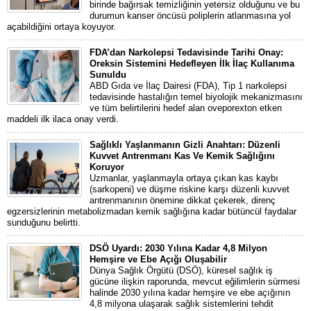
birinde bağırsak temizliğinin yetersiz olduğunu ve bu
durumun kanser öncüsü poliplerin atlanmasına yol
açabildiğini ortaya koyuyor.
FDA’dan Narkolepsi Tedavisinde Tarihi Onay:
Oreksin Sistemini Hedefleyen İlk İlaç Kullanıma
Sunuldu
ABD Gıda ve İlaç Dairesi (FDA), Tip 1 narkolepsi
tedavisinde hastalığın temel biyolojik mekanizmasını
ve tüm belirtilerini hedef alan oveporexton etken
maddeli ilk ilaca onay verdi.
Sağlıklı Yaşlanmanın Gizli Anahtarı: Düzenli
Kuvvet Antrenmanı Kas Ve Kemik Sağlığını
Koruyor
Uzmanlar, yaşlanmayla ortaya çıkan kas kaybı
(sarkopeni) ve düşme riskine karşı düzenli kuvvet
antrenmanının önemine dikkat çekerek, direnç
egzersizlerinin metabolizmadan kemik sağlığına kadar bütüncül faydalar
sunduğunu belirtti.
DSÖ Uyardı: 2030 Yılına Kadar 4,8 Milyon
Hemşire ve Ebe Açığı Oluşabilir
Dünya Sağlık Örgütü (DSÖ), küresel sağlık iş
gücüne ilişkin raporunda, mevcut eğilimlerin sürmesi
halinde 2030 yılına kadar hemşire ve ebe açığının
4,8 milyona ulaşarak sağlık sistemlerini tehdit