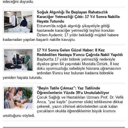
edeceğini duyurdu.
Soğuk Algınlığı İle Başlayan Rahatsızlık
Karaciğer Yetmezliği Çıktı: 17 Yıl Sonra Nakille
Hayata Tutundu
Erzurum'da soğuk algınlığı şikayetiyle gittiği
hastanede karaciğer yetmezliği teşhisi konulan
Özlem Aydemir, 17 yıldır beklediği müjdeli habere
kadavradan yapılan başarılı nakille kavuştu.
17 Yıl Sonra Gelen Güzel Haber: 8 Kez
Reddedilen Hastaya 9'uncu Çağrıda Nakil Yapıldı
Bayburt'ta 17 yıldır böbrek yetmezliği nedeniyle
diyalize giren 64 yaşındaki Mustafa Öztürk, 8 kez
doku uyumsuzluğu sebebiyle hüsrana uğramasının
ardından 9'uncu kez bulunan kadavra böbrekle
yeniden hayata tutundu.
"Beyin Tatile Çıkmaz": Yaz Tatilinde
Öğrenilenlerin Yüzde 39'u Unutulabiliyor
Çocuk Sağlığı ve Hastalıkları Uzmanı Prof. Dr. Vefik
Arıca, "yaz kaybı" (summer slide) tehlikesine dikkat
çekerek, yazın zihinsel aktivitelerden uzak kalan
çocukların okulda öğrendiklerinin büyük kısmını
unuttuğunu söyledi.