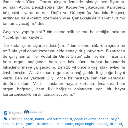
ifade eden Yücel, "Yarın akşam İzmir'de olmayı hedefliyorum.
adından Aydın, Denizli rotasından Kocaeli'ye çıkacağım. Karadeniz
bölgesini ziyaret ederek Doğu ve Güneydoğu Anadolu Bölgesi,
ardından da Akdeniz üzerinden yine Çanakkale'de bisiklet turumu
tamamlayacağım." dedi.
Geçen yıl yaptığı gibi 7 bin kilometrelik bir rota belirlediğini anlatan
Yücel, şunları kaydetti:
"35 kadar şehri ziyaret edeceğim. 7 bin kilometrelik rota içinde en
az 7 bin yeni donör kazanımı elde etmeyi düşünüyorum. Bu yüzden
de çalışmama, 'Her Pedal Bir Umut Olsun' adını verdim. İnsanları
hem organ bağışında hem de kök hücre bağışı konusunda
bilinçlendirmeye çalışacağım. Ben 10 yıl önce 6 yaşındaki evladımı
kaybetmiştim. Ali Utku'nun organlarını bağışladık. 5 çocuğa hayat
verdi. Ben de yaklaşık 2 yıl önce bir hastaya canlıdan karaciğer
donörü oldum. Ve bir hastanın hayatı kurtuldu. İnsanlara hem
organ bağışını, hem ilik bağışını anlatırken yeni bir hayat
kurtarabileceklerini anlatmak istiyorum."
Kaynak:
,
,
,
,
,
Etiketler:
saglik
haber
kok hucre bagisi
pedal cevirme
adana
beyin
,
,
,
,
,
,
,
tumoru
kemal yucel
bisiklet turu
canakkale
organ bagisi
losemi
ilik nakli