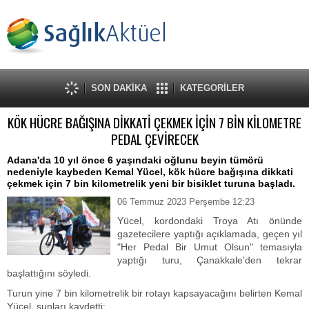
SON DAKİKA
KATEGORİLER
KÖK HÜCRE BAĞIŞINA DİKKATİ ÇEKMEK İÇİN 7 BİN KİLOMETRE
PEDAL ÇEVİRECEK
Adana'da 10 yıl önce 6 yaşındaki oğlunu beyin tümörü
nedeniyle kaybeden Kemal Yücel, kök hücre bağışına dikkati
çekmek için 7 bin kilometrelik yeni bir bisiklet turuna başladı.
06 Temmuz 2023 Perşembe 12:23
Yücel, kordondaki Troya Atı önünde
gazetecilere yaptığı açıklamada, geçen yıl
"Her Pedal Bir Umut Olsun" temasıyla
yaptığı turu, Çanakkale'den tekrar
başlattığını söyledi.
Turun yine 7 bin kilometrelik bir rotayı kapsayacağını belirten Kemal
Yücel, şunları kaydetti: