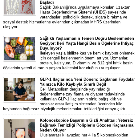
Başladı
Sağlık Bakanlığı'nca uygulamaya konulan Uzaktan
Hasta Değerlendirme Sistemi (UHDS) sayesinde
vatandaşlar; psikolojik destek, sigara bırakma ve
sosyal destek hizmetlerine evlerinden çıkmadan MHRS üzerinden
ulaşıyor.
Sağlıklı Yaşlanmanın Temeli Doğru Beslenmeden
Geçiyor: İleri Yaşta Hangi Besin Öğelerine İhtiyaç
Duyuluyor?
İlerleyen yaşla birlikte kas ve kemik kaybını önlemek
için dengeli beslenmenin önemi artıyor. Uzmanlar;
protein, kalsiyum, D vitamini ve B12 gibi kritik besin
öğelerinin yeterli alımının yaşam kalitesini koruduğunu vurguluyor.
GLP-1 İlaçlarında Yeni Dönem: Sağlanan Faydalar
Yalnızca Kilo Kaybıyla Sınırlı Değil
Cell Metabolism dergisinde yayımladığı
değerlendirme zayıflama ve diyabet tedavisinde
kullanılan GLP-1 ilaçlarının sinir, bağışıklık ve
organlar arası iletişim sistemleri üzerinden kilo
kaybından bağımsız biyolojik mekanizmaları tetiklediğini ortaya çıktı
Kolonoskopide Başarının Gizli Anahtarı: Yetersiz
Bağırsak Temizliği Poliplerin Gözden Kaçmasına
Neden Oluyor
Uluslararası kılavuzlar, her 4 ila 5 kolonoskopiden