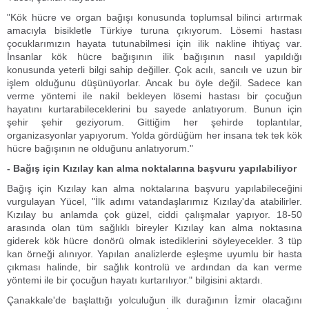
"Kök hücre ve organ bağışı konusunda toplumsal bilinci artırmak
amacıyla bisikletle Türkiye turuna çıkıyorum. Lösemi hastası
çocuklarımızın hayata tutunabilmesi için ilik nakline ihtiyaç var.
İnsanlar kök hücre bağışının ilik bağışının nasıl yapıldığı
konusunda yeterli bilgi sahip değiller. Çok acılı, sancılı ve uzun bir
işlem olduğunu düşünüyorlar. Ancak bu öyle değil. Sadece kan
verme yöntemi ile nakil bekleyen lösemi hastası bir çocuğun
hayatını kurtarabileceklerini bu sayede anlatıyorum. Bunun için
şehir şehir geziyorum. Gittiğim her şehirde toplantılar,
organizasyonlar yapıyorum. Yolda gördüğüm her insana tek tek kök
hücre bağışının ne olduğunu anlatıyorum."
- Bağış için Kızılay kan alma noktalarına başvuru yapılabiliyor
Bağış için Kızılay kan alma noktalarına başvuru yapılabileceğini
vurgulayan Yücel, "İlk adımı vatandaşlarımız Kızılay'da atabilirler.
Kızılay bu anlamda çok güzel, ciddi çalışmalar yapıyor. 18-50
arasında olan tüm sağlıklı bireyler Kızılay kan alma noktasına
giderek kök hücre donörü olmak istediklerini söyleyecekler. 3 tüp
kan örneği alınıyor. Yapılan analizlerde eşleşme uyumlu bir hasta
çıkması halinde, bir sağlık kontrolü ve ardından da kan verme
yöntemi ile bir çocuğun hayatı kurtarılıyor." bilgisini aktardı.
Çanakkale'de başlattığı yolculuğun ilk durağının İzmir olacağını