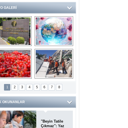
O GALERİ
Ve burası da bir 
14 soruda 
devlet hastanesi
Koronavirüs 
hakkında kendinizi 
test edin...
ilaburu meyvesi 
Endonezya’daki 
anserden koruyor
deprem: Ölü sayısı 
1
2
3
4
5
6
7
8
bin 203'e yükseldi
K OKUNANLAR
"Beyin Tatile
Çıkmaz": Yaz