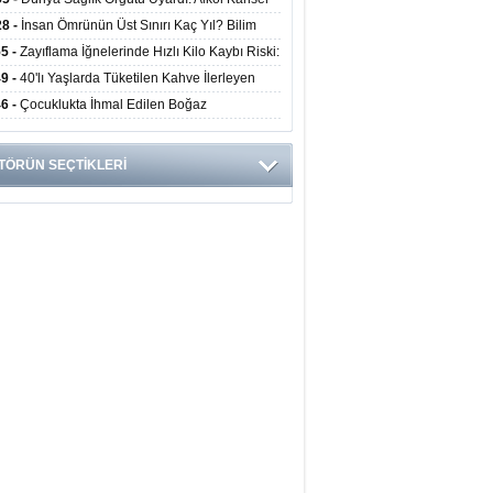
yor
ini Doğrudan Artırıyor
28 -
İnsan Ömrünün Üst Sınırı Kaç Yıl? Bilim
anlarından Yeni Yaşam Süresi Modeli
55 -
Zayıflama İğnelerinde Hızlı Kilo Kaybı Riski:
anlar Hekim Kontrolü Şart Diyor
49 -
40'lı Yaşlarda Tüketilen Kahve İlerleyen
arda Zihinsel ve Fiziksel Sağlığı Koruyor
46 -
Çocuklukta İhmal Edilen Boğaz
ksiyonu İleride Kalp Kapağını Bozabiliyor
TÖRÜN SEÇTİKLERİ