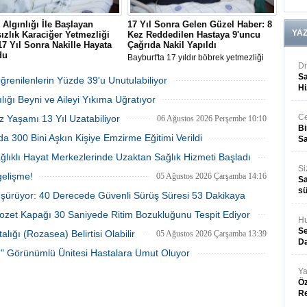
Algınlığı İle Başlayan
17 Yıl Sonra Gelen Güzel Haber: 8
YA
ızlık Karaciğer Yetmezliği
Kez Reddedilen Hastaya 9'uncu
 17 Yıl Sonra Nakille Hayata
Çağrıda Nakil Yapıldı
du
Bayburt'ta 17 yıldır böbrek yetmezliği
Dr
'da soğuk algınlığı şikayetiyle
nedeniyle diyalize giren 64 yaşındaki
Sa
 hastanede karaciğer yetmezliği
Mustafa Öztürk, 8 kez doku
Öğrenilenlerin Yüzde 39'u Unutulabiliyor
Hi
 konulan Özlem Aydemir, 17 yıldır
uyumsuzluğu sebebiyle hüsrana
06 Ağustos 2026 Perşembe 10:53
lığı Beyni ve Aileyi Yıkıma Uğratıyor
iği müjdeli habere kadavradan
uğramasının ardından 9'uncu kez
 başarılı nakille kavuştu.
bulunan kadavra böbrekle yeniden
06 Ağustos 2026 Perşembe 10:45
Ce
z Yaşamı 13 Yıl Uzatabiliyor
06 Ağustos 2026 Perşembe 10:10
hayata tutundu.
Bi
a 300 Bini Aşkın Kişiye Emzirme Eğitimi Verildi
Sa
05 Ağustos 2026 Çarşamba 15:28
ağlıklı Hayat Merkezlerinde Uzaktan Sağlık Hizmeti Başladı
Si
05 Ağustos 2026 Çarşamba 14:28
gelişme!
05 Ağustos 2026 Çarşamba 14:16
Sa
sü
üşürüyor: 40 Derecede Güvenli Sürüş Süresi 53 Dakikaya
lozet Kapağı 30 Saniyede Ritim Bozukluğunu Tespit Ediyor
Hu
05 Ağustos 2026 Çarşamba 14:09
05 Ağustos 2026 Çarşamba 14:00
Se
ığı (Rozasea) Belirtisi Olabilir
05 Ağustos 2026 Çarşamba 13:39
Da
tı" Görünümlü Ünitesi Hastalara Umut Oluyor
05 Ağustos 2026 Çarşamba 13:29
Ya
Öz
R