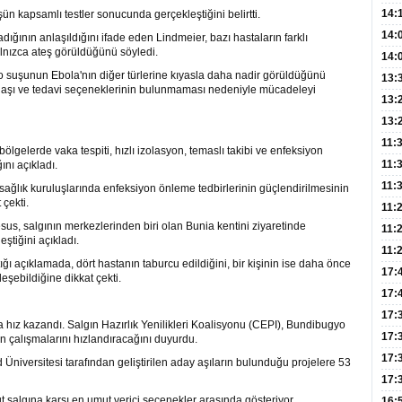
Hay
14:
n kapsamlı testler sonucunda gerçekleştiğini belirtti.
Baş
geli
14:
ığının anlaşıldığını ifade eden Lindmeier, bazı hastaların farklı
alnızca ateş görüldüğünü söyledi.
Düş
14:
suşunun Ebola'nın diğer türlerine kıyasla daha nadir görüldüğünü
Daki
Kap
13:
el aşı ve tedavi seçeneklerinin bulunmaması nedeniyle mücadeleyi
Edi
(Roz
13:
Gör
13:
Meyv
11:
lgelerde vaka tespiti, hızlı izolasyon, temaslı takibi ve enfeksiyon
3,5 
11:
ını açıkladı.
Old
11:
e sağlık kuruluşlarında enfeksiyon önleme tedbirlerinin güçlendirilmesinin
 çekti.
Dev
11:
, salgının merkezlerinden biri olan Bunia kentini ziyaretinde
Oluş
11:
ştiğini açıkladı.
Risk
11:
ğı açıklamada, dört hastanın taburcu edildiğini, bir kişinin ise daha önce
Apan
17:
leşebildiğine dikkat çekti.
Amel
17:
Hac
17:
 hız kazandı. Salgın Hazırlık Yenilikleri Koalisyonu (CEPI), Bundibugyo
Yaşl
17:
ın çalışmalarını hızlandıracağını duyurdu.
Müd
17:
 Üniversitesi tarafından geliştirilen aday aşıların bulunduğu projelere 53
Yaln
17:
t salgına karşı en umut verici seçenekler arasında gösteriyor.
Şeke
16: