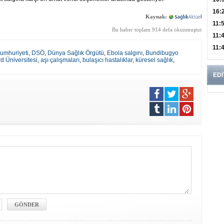
Edi
Risk
16:
Kaynak:
İns
11:
Bu haber toplam 914 defa okunmuştur
Uzm
11:
Yıll
11:
umhuriyeti
,
DSÖ
,
Dünya Sağlık Örgütü
,
Ebola salgını
,
Bundibugyo
Enfe
d Üniversitesi
,
aşı çalışmaları
,
bulaşıcı hastalıklar
,
küresel sağlık
,
EDİ