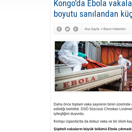
Kongo'da Ebola vakalar
boyutu sanılandan küç
Ana Sayfa
»
Basın Haberleri
Daha önce toplam vaka sayısının binin üzerinde o
edildiği belirtildi. DSÖ Sözcüsü Christian Lindmeie
iyileştiğini duyurdu.
Komşu Uganda'da da dokuz vaka ve bir ölüm kay
Şüpheli vakaların büyük bölümü Ebola çıkmadı