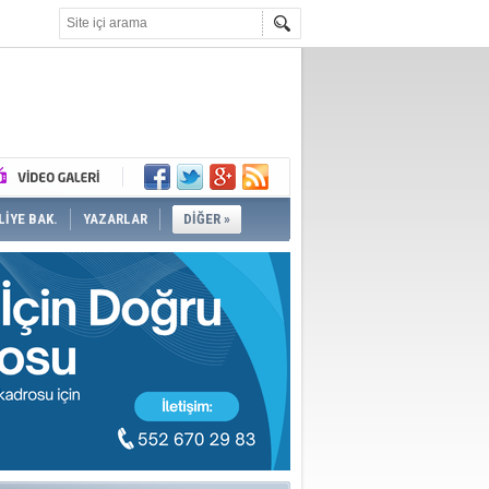
İYE BAK.
YAZARLAR
DİĞER »