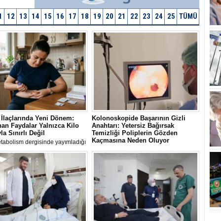
1
12
13
14
15
16
17
18
19
20
21
22
23
24
25
TÜMÜ
İlaçlarında Yeni Dönem:
Kolonoskopide Başarının Gizli
an Faydalar Yalnızca Kilo
Anahtarı: Yetersiz Bağırsak
la Sınırlı Değil
Temizliği Poliplerin Gözden
Kaçmasına Neden Oluyor
tabolism dergisinde yayımladığı
ndirme zayıflama ve diyabet
Uluslararası kılavuzlar, her 4 ila 5
inde kullanılan GLP-1 ilaçlarının
kolonoskopiden birinde bağırsak
ağışıklık ve organlar arası iletişim
temizliğinin yetersiz olduğunu ve bu
eri üzerinden kilo kaybından
durumun kanser öncüsü poliplerin
z biyolojik mekanizmaları
atlanmasına yol açabildiğini ortaya
iğini ortaya çıktı
koyuyor.