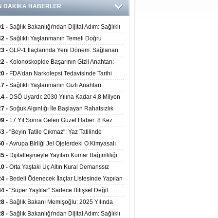
N DAKİKA HABERLER
01 -
Sağlık Bakanlığı'ndan Dijital Adım: Sağlıklı
at Merkezlerinde Uzaktan Danışmanlık Dönemi
42 -
Sağlıklı Yaşlanmanın Temeli Doğru
ladı
enmeden Geçiyor: İleri Yaşta Hangi Besin
23 -
GLP-1 İlaçlarında Yeni Dönem: Sağlanan
erine İhtiyaç Duyuluyor?
alar Yalnızca Kilo Kaybıyla Sınırlı Değil
22 -
Kolonoskopide Başarının Gizli Anahtarı:
rsiz Bağırsak Temizliği Poliplerin Gözden
20 -
FDA’dan Narkolepsi Tedavisinde Tarihi
masına Neden Oluyor
: Oreksin Sistemini Hedefleyen İlk İlaç
17 -
Sağlıklı Yaşlanmanın Gizli Anahtarı:
lanıma Sunuldu
nli Kuvvet Antrenmanı Kas Ve Kemik Sağlığını
14 -
DSÖ Uyardı: 2030 Yılına Kadar 4,8 Milyon
uyor
ire ve Ebe Açığı Oluşabilir
27 -
Soğuk Algınlığı İle Başlayan Rahatsızlık
ciğer Yetmezliği Çıktı: 17 Yıl Sonra Nakille
09 -
17 Yıl Sonra Gelen Güzel Haber: 8 Kez
ata Tutundu
edilen Hastaya 9'uncu Çağrıda Nakil Yapıldı
53 -
"Beyin Tatile Çıkmaz": Yaz Tatilinde
nilenlerin Yüzde 39'u Unutulabiliyor
50 -
Avrupa Birliği Jel Ojelerdeki O Kimyasalı
kladı: Kısırlık ve Alerji Riski Uyarısı
45 -
Dijitalleşmeyle Yayılan Kumar Bağımlılığı
i ve Aileyi Yıkıma Uğratıyor
10 -
Orta Yaştaki Üç Altın Kural Demanssız
mı 13 Yıl Uzatabiliyor
24 -
Bedeli Ödenecek İlaçlar Listesinde Yapılan
enlemeler Hakkında Duyuru 2026/30
34 -
"Süper Yaşlılar" Sadece Bilişsel Değil
ksel Olarak da Daha Sağlıklı Yaşıyor
28 -
Sağlık Bakanı Memişoğlu: 2025 Yılında
Bini Aşkın Kişiye Emzirme Eğitimi Verildi
28 -
Sağlık Bakanlığı'ndan Dijital Adım: Sağlıklı