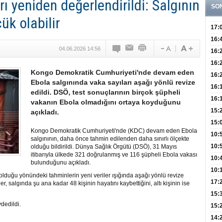
ı yeniden değerlendirildi: Salgının
SO
ük olabilir
17:
Hay
16:
04.06.2026 14:56
Baş
Besl
16:
Öğel
Fayd
16:
Kongo Demokratik Cumhuriyeti'nde devam eden
Yete
16:
Ebola salgınında vaka sayıları aşağı yönlü revize
Kaç
Onay
16:
edildi. DSÖ, test sonuçlarının birçok şüpheli
Kul
Düze
16:
vakanın Ebola olmadığını ortaya koyduğunu
Kor
Hemş
15:
açıkladı.
Kara
15:
Kongo Demokratik Cumhuriyeti'nde (KDC) devam eden Ebola
Hay
Redd
10:
salgınının, daha önce tahmin edilenden daha sınırlı ölçekte
Öğre
10:
olduğu bildirildi. Dünya Sağlık Örgütü (DSÖ), 31 Mayıs
itibarıyla ülkede 321 doğrulanmış ve 116 şüpheli Ebola vakası
Yasa
10:
bulunduğunu açıkladı.
Beyn
10:
lduğu yönündeki tahminlerin yeni veriler ışığında aşağı yönlü revize
Yaşa
17:
r, salgında şu ana kadar 48 kişinin hayatını kaybettiğini, altı kişinin ise
Düz
15:
dedildi.
Fizi
15:
300 
14: