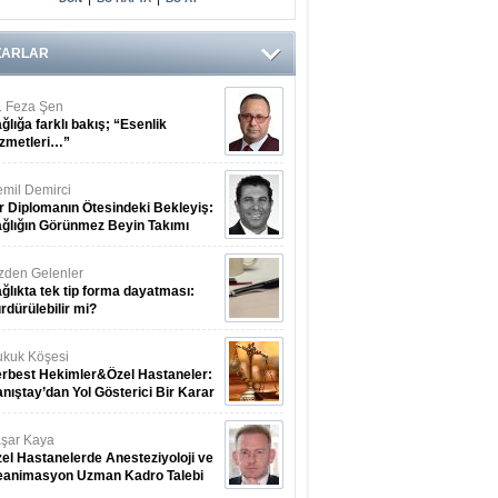
ZARLAR
. Feza Şen
ğlığa farklı bakış; “Esenlik
zmetleri…”
mil Demirci
r Diplomanın Ötesindeki Bekleyiş:
ğlığın Görünmez Beyin Takımı
zden Gelenler
ğlıkta tek tip forma dayatması:
rdürülebilir mi?
kuk Köşesi
rbest Hekimler&Özel Hastaneler:
nıştay’dan Yol Gösterici Bir Karar
şar Kaya
el Hastanelerde Anesteziyoloji ve
eanimasyon Uzman Kadro Talebi