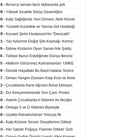
at Merkezlerinde Uzaktan Sağlık Hizmeti
16 -
Bursa’yı sarsan taciz iddiasında şok
ladı
şme!
09 -
Yüksek Sıcaklık Sürüş Güvenliğini
ürüyor: 40 Derecede Güvenli Sürüş Süresi 53
00 -
Kalp Sağlığında Yeni Dönem: Akıllı Klozet
kaya İniyor
ağı 30 Saniyede Ritim Bozukluğunu Tespit
39 -
Yüzdeki Kızarıklık ve Yanma Gül Hastalığı
yor
asea) Belirtisi Olabilir
29 -
Kocaeli Şehir Hastanesi'nin "Denizaltı"
ünümlü Ünitesi Hastalara Umut Oluyor
21 -
Yaz Aylarının Doğal Şifa Kaynağı: Kırmızı
eler Bağışıklığı ve Kalbi Koruyor
39 -
Gülme Krizlerini Oyun Sanan Aile Şokta:
Yaşındaki Çocuk 8 Kez Felç Geçirdi
36 -
Türkiye Burun Estetiğinde Dünya İkincisi
u
35 -
Afetlerin Görünmez Kahramanları: UMKE
 Kadrosuyla Görev Başında
29 -
Günlük Hayattaki Bu Basit Hatalar Sivilce
umunu Tetikliyor
27 -
Orman Yangını Dumanı Kalp Krizi ve İnme
ini Artırıyor
23 -
Çocuklarda Karın Ağrısını İhmal Etmeyin:
disit Habercisi Olabilir
42 -
Diz Kireçlenmesinde Son Çare: Protez
iyatı İle Yaşam Kalitesi Artıyor
40 -
Astımlı Çocuklarda A Vitamini ile Akciğer
mi Arasında Bağlantı Bulundu
38 -
Omega-3 ve D Vitamini Biyolojik
anmayı Yavaşlatabilir
36 -
Uçakta Rahatsızlanan Yolcuya İlk
ahale Sağlık Bakanı Memişoğlu'ndan Geldi
34 -
Kalp Krizinin Sessiz Sinyallerine Dikkat:
ızca Göğüs Ağrısıyla Gelmiyor
33 -
Her Sabah Poğaça Yiyenler Dikkat: Gizli
r ve Yağ Yükü Kalbi ve Bağırsakları Tehdit
55 -
Dünya Sağlık Örgütü Uyardı: Alkol Kanser