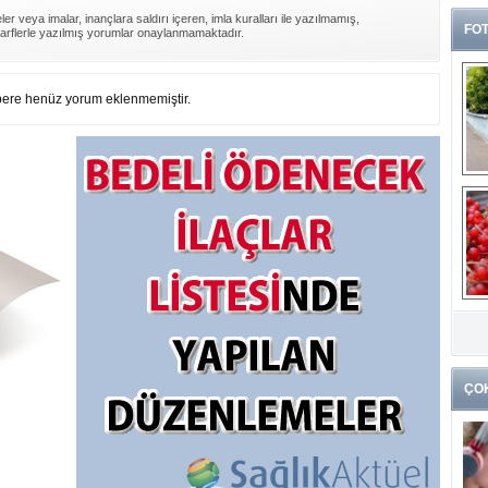
er veya imalar, inançlara saldırı içeren, imla kuralları ile yazılmamış,
FOT
arflerle yazılmış yorumlar onaylanmamaktadır.
ere henüz yorum eklenmemiştir.
G
k
ÇO