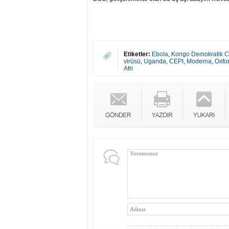
Etiketler:
Ebola
,
Kongo Demokratik C
virüsü
,
Uganda
,
CEPI
,
Moderna
,
Oxfor
Afri