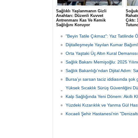
Sağlıklı Yaşlanmanın Gizli
Soğuk 
Anahtarı: Düzenli Kuvvet
Rahats
Antrenmanı Kas Ve Kemik
Çıktı:
Sağlığını Koruyor
Tutun
Uzmanlar, yaşlanmayla ortaya çıkan kas
Erzurum
kaybı (sarkopeni) ve düşme riskine karşı
gittiği
"Beyin Tatile Çıkmaz": Yaz Tatilinde 
düzenli kuvvet antrenmanının önemine
teşhisi
dikkat çekerek, direnç egzersizlerinin
Dijitalleşmeyle Yayılan Kumar Bağımlı
bekled
metabolizmadan kemik sağlığına kadar
yapılan
Orta Yaştaki Üç Altın Kural Demanssı
bütüncül faydalar sunduğunu belirtti.
Sağlık Bakanı Memişoğlu: 2025 Yılınd
Sağlık Bakanlığı'ndan Dijital Adım: S
Bursa’yı sarsan taciz iddiasında şok 
Yüksek Sıcaklık Sürüş Güvenliğini D
İniyor
Kalp Sağlığında Yeni Dönem: Akıllı K
Yüzdeki Kızarıklık ve Yanma Gül Hastal
Kocaeli Şehir Hastanesi'nin "Denizal