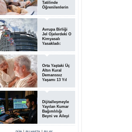
Tatilinde
Öğrenilenlerin
Yüzde 39'u
Unutulabiliyor
Avrupa Birliği
Jel Ojelerdeki O
Kimyasalı
Yasakladı:
Kısırlık ve Alerji
Riski Uyarısı
Orta Yaştaki Üç
Altın Kural
Demanssız
Yaşamı 13 Yıl
Uzatabiliyor
Dijitalleşmeyle
Yayılan Kumar
Bağımlılığı
Beyni ve Aileyi
Yıkıma
Uğratıyor
|
|
DÜN
BU HAFTA
BU AY