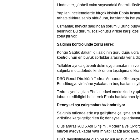
Lindmeier, şüpheli vaka sayısındaki önemli düşüşü
Yapılan incelemelerde birçok kişinin Ebola taşımad
rahatsızlıklara sahip olduğunu, bazılarında ise y
Uzmanlar, mevcut salgından sorumlu Bundibugyo 
belirtiyor. Bu durum, söz konusu virüse karşı öz
zorlaştırıyor.
Salgının kontrolünde zorlu süreç
Kongo Sağlık Bakanlığı, salgının görüldüğü ücra bö
kontrolünün en büyük zorluklar arasında yer aldığ
Yetkililer ayrıca güvenli defin uygulamalarının v
salgınla mücadelede kritik önem taşıdığına dikkat
DSÖ Genel Direktörü Tedros Adhanom Ghebreyesus
Bundibugyo virüsüne yakalanan beş hastanın iyile
Tedros, yeni açılan Ebola tedavi merkezinde yaptı
taburcu edildiğini belirterek Ebola hastalarının iyi
Deneysel aşı çalışmaları hızlandırılıyor
Salgınla mücadelede aşı geliştirme çalışmaları da
virüsüne karşı geliştirilen üç deneysel aşı adayın
Uluslararası AIDS Aşı Girişimi, Moderna ve Oxford
milyon avroya kadar yatırım yapılacağı açıklandı.
DSÖ, geliştirilmekte olan bu üç aşı adayını mevcu