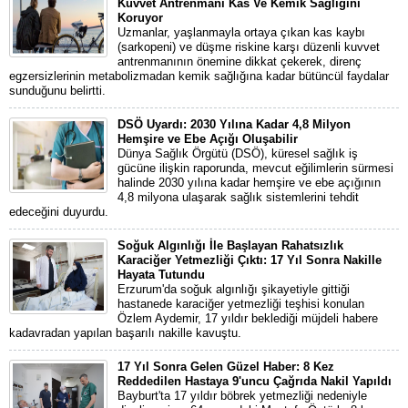
Kuvvet Antrenmanı Kas Ve Kemik Sağlığını
Koruyor
Uzmanlar, yaşlanmayla ortaya çıkan kas kaybı
(sarkopeni) ve düşme riskine karşı düzenli kuvvet
antrenmanının önemine dikkat çekerek, direnç
egzersizlerinin metabolizmadan kemik sağlığına kadar bütüncül faydalar
sunduğunu belirtti.
DSÖ Uyardı: 2030 Yılına Kadar 4,8 Milyon
Hemşire ve Ebe Açığı Oluşabilir
Dünya Sağlık Örgütü (DSÖ), küresel sağlık iş
gücüne ilişkin raporunda, mevcut eğilimlerin sürmesi
halinde 2030 yılına kadar hemşire ve ebe açığının
4,8 milyona ulaşarak sağlık sistemlerini tehdit
edeceğini duyurdu.
Soğuk Algınlığı İle Başlayan Rahatsızlık
Karaciğer Yetmezliği Çıktı: 17 Yıl Sonra Nakille
Hayata Tutundu
Erzurum'da soğuk algınlığı şikayetiyle gittiği
hastanede karaciğer yetmezliği teşhisi konulan
Özlem Aydemir, 17 yıldır beklediği müjdeli habere
kadavradan yapılan başarılı nakille kavuştu.
17 Yıl Sonra Gelen Güzel Haber: 8 Kez
Reddedilen Hastaya 9'uncu Çağrıda Nakil Yapıldı
Bayburt'ta 17 yıldır böbrek yetmezliği nedeniyle