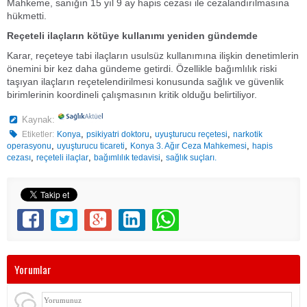
Mahkeme, sanığın 15 yıl 9 ay hapis cezası ile cezalandırılmasına
hükmetti.
Reçeteli ilaçların kötüye kullanımı yeniden gündemde
Karar, reçeteye tabi ilaçların usulsüz kullanımına ilişkin denetimlerin
önemini bir kez daha gündeme getirdi. Özellikle bağımlılık riski
taşıyan ilaçların reçetelendirilmesi konusunda sağlık ve güvenlik
birimlerinin koordineli çalışmasının kritik olduğu belirtiliyor.
Kaynak:
,
,
,
Etiketler:
Konya
psikiyatri doktoru
uyuşturucu reçetesi
narkotik
,
,
,
operasyonu
uyuşturucu ticareti
Konya 3. Ağır Ceza Mahkemesi
hapis
,
,
,
cezası
reçeteli ilaçlar
bağımlılık tedavisi
sağlık suçları.
Yorumlar