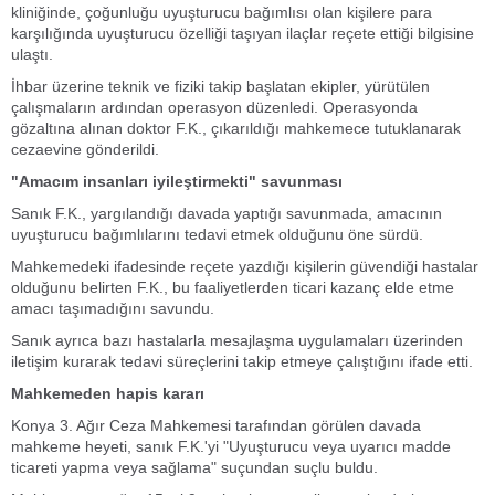
kliniğinde, çoğunluğu uyuşturucu bağımlısı olan kişilere para
karşılığında uyuşturucu özelliği taşıyan ilaçlar reçete ettiği bilgisine
ulaştı.
İhbar üzerine teknik ve fiziki takip başlatan ekipler, yürütülen
çalışmaların ardından operasyon düzenledi. Operasyonda
gözaltına alınan doktor F.K., çıkarıldığı mahkemece tutuklanarak
cezaevine gönderildi.
"Amacım insanları iyileştirmekti" savunması
Sanık F.K., yargılandığı davada yaptığı savunmada, amacının
uyuşturucu bağımlılarını tedavi etmek olduğunu öne sürdü.
Mahkemedeki ifadesinde reçete yazdığı kişilerin güvendiği hastalar
olduğunu belirten F.K., bu faaliyetlerden ticari kazanç elde etme
amacı taşımadığını savundu.
Sanık ayrıca bazı hastalarla mesajlaşma uygulamaları üzerinden
iletişim kurarak tedavi süreçlerini takip etmeye çalıştığını ifade etti.
Mahkemeden hapis kararı
Konya 3. Ağır Ceza Mahkemesi tarafından görülen davada
mahkeme heyeti, sanık F.K.'yi "Uyuşturucu veya uyarıcı madde
ticareti yapma veya sağlama" suçundan suçlu buldu.