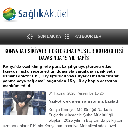
SON DAKİKA
KATEGORİLER
KONYA'DA PSİKİYATRİ DOKTORUNA UYUŞTURUCU REÇETESİ
DAVASINDA 15 YIL HAPİS
Konya'da özel kliniğinde para karşılığı uyuşturucu etkisi
taşıyan ilaçlar reçete ettiği iddiasıyla yargılanan psikiyatri
uzmanı doktor F.K., "Uyuşturucu veya uyarıcı madde ticareti
yapma veya sağlama" suçundan 15 yıl 9 ay hapis cezasına
mahkûm edildi.
04 Haziran 2026 Perşembe 16:26
Narkotik ekipleri soruşturma başlattı
Konya Emniyet Müdürlüğü Narkotik
Suçlarla Mücadele Şube Müdürlüğü
ekipleri, 2025 yılının başlarında psikiyatri
uzmanı doktor F.K.'nin Konya'nın İhsaniye Mahallesi'ndeki özel