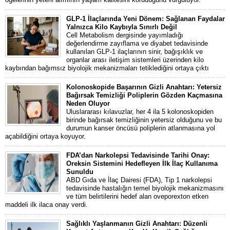
GLP-1 İlaçlarında Yeni Dönem: Sağlanan Faydalar
Yalnızca Kilo Kaybıyla Sınırlı Değil
Cell Metabolism dergisinde yayımladığı
değerlendirme zayıflama ve diyabet tedavisinde
kullanılan GLP-1 ilaçlarının sinir, bağışıklık ve
organlar arası iletişim sistemleri üzerinden kilo
kaybından bağımsız biyolojik mekanizmaları tetiklediğini ortaya çıktı
Kolonoskopide Başarının Gizli Anahtarı: Yetersiz
Bağırsak Temizliği Poliplerin Gözden Kaçmasına
Neden Oluyor
Uluslararası kılavuzlar, her 4 ila 5 kolonoskopiden
birinde bağırsak temizliğinin yetersiz olduğunu ve bu
durumun kanser öncüsü poliplerin atlanmasına yol
açabildiğini ortaya koyuyor.
FDA’dan Narkolepsi Tedavisinde Tarihi Onay:
Oreksin Sistemini Hedefleyen İlk İlaç Kullanıma
Sunuldu
ABD Gıda ve İlaç Dairesi (FDA), Tip 1 narkolepsi
tedavisinde hastalığın temel biyolojik mekanizmasını
ve tüm belirtilerini hedef alan oveporexton etken
maddeli ilk ilaca onay verdi.
Sağlıklı Yaşlanmanın Gizli Anahtarı: Düzenli