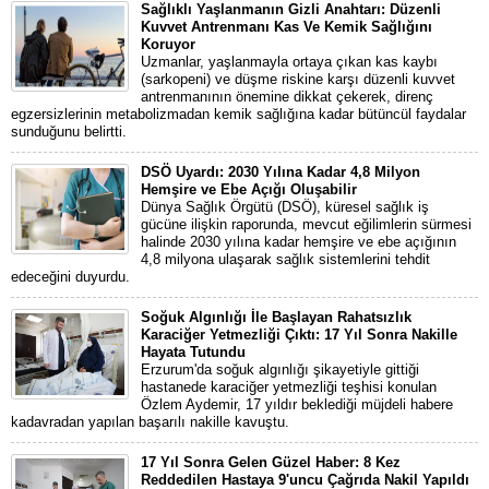
Sağlıklı Yaşlanmanın Gizli Anahtarı: Düzenli
Kuvvet Antrenmanı Kas Ve Kemik Sağlığını
Koruyor
Uzmanlar, yaşlanmayla ortaya çıkan kas kaybı
(sarkopeni) ve düşme riskine karşı düzenli kuvvet
antrenmanının önemine dikkat çekerek, direnç
egzersizlerinin metabolizmadan kemik sağlığına kadar bütüncül faydalar
sunduğunu belirtti.
DSÖ Uyardı: 2030 Yılına Kadar 4,8 Milyon
Hemşire ve Ebe Açığı Oluşabilir
Dünya Sağlık Örgütü (DSÖ), küresel sağlık iş
gücüne ilişkin raporunda, mevcut eğilimlerin sürmesi
halinde 2030 yılına kadar hemşire ve ebe açığının
4,8 milyona ulaşarak sağlık sistemlerini tehdit
edeceğini duyurdu.
Soğuk Algınlığı İle Başlayan Rahatsızlık
Karaciğer Yetmezliği Çıktı: 17 Yıl Sonra Nakille
Hayata Tutundu
Erzurum'da soğuk algınlığı şikayetiyle gittiği
hastanede karaciğer yetmezliği teşhisi konulan
Özlem Aydemir, 17 yıldır beklediği müjdeli habere
kadavradan yapılan başarılı nakille kavuştu.
17 Yıl Sonra Gelen Güzel Haber: 8 Kez
Reddedilen Hastaya 9'uncu Çağrıda Nakil Yapıldı