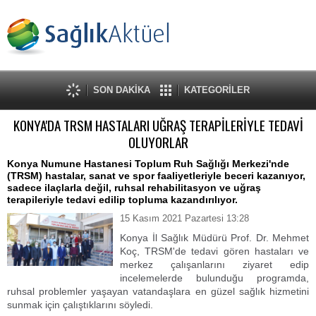
SON DAKİKA
KATEGORİLER
KONYA'DA TRSM HASTALARI UĞRAŞ TERAPİLERİYLE TEDAVİ
OLUYORLAR
Konya Numune Hastanesi Toplum Ruh Sağlığı Merkezi'nde
(TRSM) hastalar, sanat ve spor faaliyetleriyle beceri kazanıyor,
sadece ilaçlarla değil, ruhsal rehabilitasyon ve uğraş
terapileriyle tedavi edilip topluma kazandırılıyor.
15 Kasım 2021 Pazartesi 13:28
Konya İl Sağlık Müdürü Prof. Dr. Mehmet
Koç, TRSM'de tedavi gören hastaları ve
merkez çalışanlarını ziyaret edip
incelemelerde bulunduğu programda,
ruhsal problemler yaşayan vatandaşlara en güzel sağlık hizmetini
sunmak için çalıştıklarını söyledi.