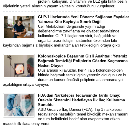
protein, kalsiyum, D vitamini ve B12 gibi kritik besin
öğelerinin yeterli alımının yaşam kalitesini koruduğunu vurguluyor.
GLP-1 İlaçlarında Yeni Dönem: Sağlanan Faydalar
Yalnızca Kilo Kaybıyla Sınırlı Değil
Cell Metabolism dergisinde yayımladığı
değerlendirme zayıflama ve diyabet tedavisinde
kullanılan GLP-1 ilaçlarının sinir, bağışıklık ve
organlar arası iletişim sistemleri üzerinden kilo
kaybından bağımsız biyolojik mekanizmaları tetiklediğini ortaya çıktı
Kolonoskopide Başarının Gizli Anahtarı: Yetersiz
Bağırsak Temizliği Poliplerin Gözden Kaçmasına
Neden Oluyor
Uluslararası kılavuzlar, her 4 ila 5 kolonoskopiden
birinde bağırsak temizliğinin yetersiz olduğunu ve bu
durumun kanser öncüsü poliplerin atlanmasına yol
açabildiğini ortaya koyuyor.
FDA’dan Narkolepsi Tedavisinde Tarihi Onay:
Oreksin Sistemini Hedefleyen İlk İlaç Kullanıma
Sunuldu
ABD Gıda ve İlaç Dairesi (FDA), Tip 1 narkolepsi
tedavisinde hastalığın temel biyolojik mekanizmasını
ve tüm belirtilerini hedef alan oveporexton etken
maddeli ilk ilaca onay verdi.