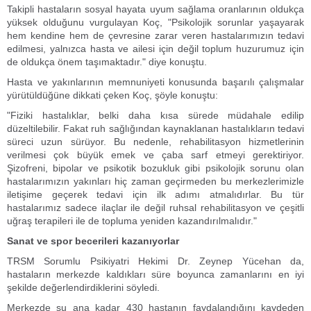
Takipli hastaların sosyal hayata uyum sağlama oranlarının oldukça
yüksek olduğunu vurgulayan Koç, "Psikolojik sorunlar yaşayarak
hem kendine hem de çevresine zarar veren hastalarımızın tedavi
edilmesi, yalnızca hasta ve ailesi için değil toplum huzurumuz için
de oldukça önem taşımaktadır." diye konuştu.
Hasta ve yakınlarının memnuniyeti konusunda başarılı çalışmalar
yürütüldüğüne dikkati çeken Koç, şöyle konuştu:
"Fiziki hastalıklar, belki daha kısa sürede müdahale edilip
düzeltilebilir. Fakat ruh sağlığından kaynaklanan hastalıkların tedavi
süreci uzun sürüyor. Bu nedenle, rehabilitasyon hizmetlerinin
verilmesi çok büyük emek ve çaba sarf etmeyi gerektiriyor.
Şizofreni, bipolar ve psikotik bozukluk gibi psikolojik sorunu olan
hastalarımızın yakınları hiç zaman geçirmeden bu merkezlerimizle
iletişime geçerek tedavi için ilk adımı atmalıdırlar. Bu tür
hastalarımız sadece ilaçlar ile değil ruhsal rehabilitasyon ve çeşitli
uğraş terapileri ile de topluma yeniden kazandırılmalıdır."
Sanat ve spor becerileri kazanıyorlar
TRSM Sorumlu Psikiyatri Hekimi Dr. Zeynep Yücehan da,
hastaların merkezde kaldıkları süre boyunca zamanlarını en iyi
şekilde değerlendirdiklerini söyledi.
Merkezde şu ana kadar 430 hastanın faydalandığını kaydeden