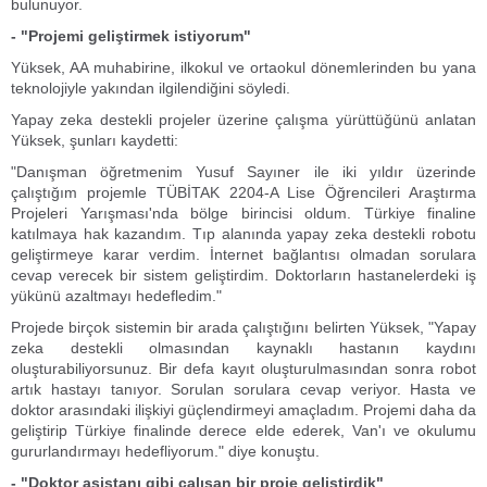
bulunuyor.
- "Projemi geliştirmek istiyorum"
Yüksek, AA muhabirine, ilkokul ve ortaokul dönemlerinden bu yana
teknolojiyle yakından ilgilendiğini söyledi.
Yapay zeka destekli projeler üzerine çalışma yürüttüğünü anlatan
Yüksek, şunları kaydetti:
"Danışman öğretmenim Yusuf Sayıner ile iki yıldır üzerinde
çalıştığım projemle TÜBİTAK 2204-A Lise Öğrencileri Araştırma
Projeleri Yarışması'nda bölge birincisi oldum. Türkiye finaline
katılmaya hak kazandım. Tıp alanında yapay zeka destekli robotu
geliştirmeye karar verdim. İnternet bağlantısı olmadan sorulara
cevap verecek bir sistem geliştirdim. Doktorların hastanelerdeki iş
yükünü azaltmayı hedefledim."
Projede birçok sistemin bir arada çalıştığını belirten Yüksek, "Yapay
zeka destekli olmasından kaynaklı hastanın kaydını
oluşturabiliyorsunuz. Bir defa kayıt oluşturulmasından sonra robot
artık hastayı tanıyor. Sorulan sorulara cevap veriyor. Hasta ve
doktor arasındaki ilişkiyi güçlendirmeyi amaçladım. Projemi daha da
geliştirip Türkiye finalinde derece elde ederek, Van'ı ve okulumu
gururlandırmayı hedefliyorum." diye konuştu.
- "Doktor asistanı gibi çalışan bir proje geliştirdik"