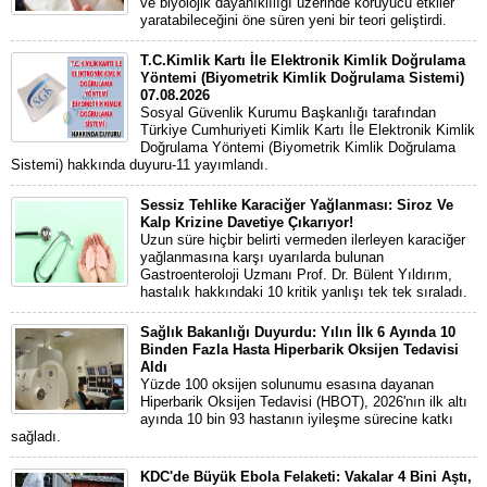
ve biyolojik dayanıklılığı üzerinde koruyucu etkiler
yaratabileceğini öne süren yeni bir teori geliştirdi.
T.C.Kimlik Kartı İle Elektronik Kimlik Doğrulama
Yöntemi (Biyometrik Kimlik Doğrulama Sistemi)
07.08.2026
Sosyal Güvenlik Kurumu Başkanlığı tarafından
Türkiye Cumhuriyeti Kimlik Kartı İle Elektronik Kimlik
Doğrulama Yöntemi (Biyometrik Kimlik Doğrulama
Sistemi) hakkında duyuru-11 yayımlandı.
Sessiz Tehlike Karaciğer Yağlanması: Siroz Ve
Kalp Krizine Davetiye Çıkarıyor!
Uzun süre hiçbir belirti vermeden ilerleyen karaciğer
yağlanmasına karşı uyarılarda bulunan
Gastroenteroloji Uzmanı Prof. Dr. Bülent Yıldırım,
hastalık hakkındaki 10 kritik yanlışı tek tek sıraladı.
Sağlık Bakanlığı Duyurdu: Yılın İlk 6 Ayında 10
Binden Fazla Hasta Hiperbarik Oksijen Tedavisi
Aldı
Yüzde 100 oksijen solunumu esasına dayanan
Hiperbarik Oksijen Tedavisi (HBOT), 2026'nın ilk altı
ayında 10 bin 93 hastanın iyileşme sürecine katkı
sağladı.
KDC'de Büyük Ebola Felaketi: Vakalar 4 Bini Aştı,