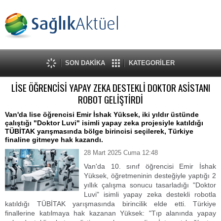
SON DAKİKA
KATEGORİLER
LİSE ÖĞRENCİSİ YAPAY ZEKA DESTEKLİ DOKTOR ASİSTANI
ROBOT GELİŞTİRDİ
Van'da lise öğrencisi Emir İshak Yüksek, iki yıldır üstünde
çalıştığı "Doktor Luvi" isimli yapay zeka projesiyle katıldığı
TÜBİTAK yarışmasında bölge birincisi seçilerek, Türkiye
finaline gitmeye hak kazandı.
28 Mart 2025 Cuma 12:48
Van'da 10. sınıf öğrencisi Emir İshak
Yüksek, öğretmeninin desteğiyle yaptığı 2
yıllık çalışma sonucu tasarladığı "Doktor
Luvi" isimli yapay zeka destekli robotla
katıldığı TÜBİTAK yarışmasında birincilik elde etti. Türkiye
finallerine katılmaya hak kazanan Yüksek: "Tıp alanında yapay