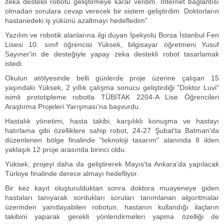
zeka destekli robotu geliştirmeye karar verdim. İnternet bağlantısı
olmadan sorulara cevap verecek bir sistem geliştirdim. Doktorların
hastanedeki iş yükünü azaltmayı hedefledim"
Yazılım ve robotik alanlarına ilgi duyan İpekyolu Borsa İstanbul Fen
Lisesi 10. sınıf öğrencisi Yüksek, bilgisayar öğretmeni Yusuf
Sayıner'in de desteğiyle yapay zeka destekli robot tasarlamak
istedi.
Okulun atölyesinde belli günlerde proje üzerine çalışan 15
yaşındaki Yüksek, 2 yıllık çalışma sonucu geliştirdiği "Doktor Luvi"
isimli prototipleme robotla TÜBİTAK 2204-A Lise Öğrencileri
Araştırma Projeleri Yarışması'na başvurdu.
Hastalık yönetimi, hasta takibi, karşılıklı konuşma ve hastayı
hatırlama gibi özelliklere sahip robot, 24-27 Şubat'ta Batman'da
düzenlenen bölge finalinde "teknoloji tasarım" alanında 8 ilden
yaklaşık 12 proje arasında birinci oldu.
Yüksek, projeyi daha da geliştirerek Mayıs'ta Ankara'da yapılacak
Türkiye finalinde derece almayı hedefliyor.
Bir kez kayıt oluşturulduktan sonra doktora muayeneye giden
hastaları tanıyarak sordukları soruları tanımlanan algoritmalar
üzerinden yanıtlayabilen robotun, hastanın kullandığı ilaçların
takibini yaparak gerekli yönlendirmeleri yapma özelliği de