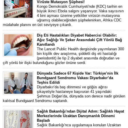
Virüste Mutasyon Şüphesi!
Kongo Demokratik Cumhuriyeti'nde (KDC) tarihin en
büyük ikinci Ebola salgını yaşanıyor. Vaka sayısının
4 bini aşması üzerine yetkililer virüsün mutasyona
uğramış olabileceğinden şüphelenirken, Afrika CDC
müdahale planını en üst seviyeye çıkardı.
Diş Eti Hastalıkları Diyabet Habercisi Olabilir:
Ağız Sağlığı Ve Şeker Arasındaki Çift Yönlü Bağ
Kanıtlandı
The Lancet Public Health dergisinde yayımlanan 300
bin kişilik dev araştırma, şiddetli diş eti hastalığı
(periodontit) ile tip 2 diyabet arasında doğrudan ve
çift yönlü bir ilişki bulunduğunu gözler önüne serdi.
Dünyada Sadece 67 Kişide Var: Türkiye’nin İlk
Bundgaard Sendromu Vakası Diyarbakır’da
Teşhis Edildi
Diyarbakır’da baş dönmesi ve göğüs ağrısı
şikayetiyle hastaneye başvuran 41 yaşındaki
Şehmus Doğan’da, dünyada son derece nadir görülen
kalıtsal Bundgaard Sendromu saptandı.
Sağlık Bakanlığı'ndan Dijital Adım: Sağlıklı Hayat
Merkezlerinde Uzaktan Danışmanlık Dönemi
Başladı
Sağlık Bakanlığı'nca uygulamaya konulan Uzaktan