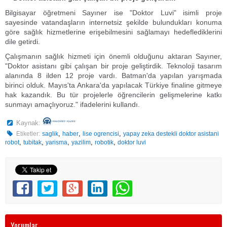
Bilgisayar öğretmeni Sayıner ise "Doktor Luvi" isimli proje
sayesinde vatandaşların internetsiz şekilde bulundukları konuma
göre sağlık hizmetlerine erişebilmesini sağlamayı hedeflediklerini
dile getirdi.
Çalışmanın sağlık hizmeti için önemli olduğunu aktaran Sayıner,
"Doktor asistanı gibi çalışan bir proje geliştirdik. Teknoloji tasarım
alanında 8 ilden 12 proje vardı. Batman'da yapılan yarışmada
birinci olduk. Mayıs'ta Ankara'da yapılacak Türkiye finaline gitmeye
hak kazandık. Bu tür projelerle öğrencilerin gelişmelerine katkı
sunmayı amaçlıyoruz." ifadelerini kullandı.
Kaynak:
,
,
,
Etiketler:
saglik
haber
lise ogrencisi
yapay zeka destekli doktor asistani
,
,
,
,
,
robot
tubitak
yarisma
yazilim
robotik
doktor luvi
Yorumlar