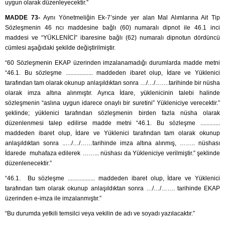
uygun olarak düzenleyecektir.”
MADDE 73-
Aynı Yönetmeliğin Ek-7’sinde yer alan Mal Alımlarına Ait Tip
Sözleşmenin 46 ncı maddesine bağlı (60) numaralı dipnot ile 46.1 inci
maddesi ve “YÜKLENİCİ” ibaresine bağlı (62) numaralı dipnotun dördüncü
cümlesi aşağıdaki şekilde değiştirilmiştir.
“60 Sözleşmenin EKAP üzerinden imzalanamadığı durumlarda madde metni
“46.1. Bu sözleşme .................. maddeden ibaret olup, İdare ve Yüklenici
tarafından tam olarak okunup anlaşıldıktan sonra …/…/…….tarihinde bir nüsha
olarak imza altına alınmıştır. Ayrıca İdare, yüklenicinin talebi halinde
sözleşmenin “aslına uygun idarece onaylı bir suretini” Yükleniciye verecektir.”
şeklinde; yüklenici tarafından sözleşmenin birden fazla nüsha olarak
düzenlenmesi talep edilirse madde metni “46.1. Bu sözleşme .............
maddeden ibaret olup, İdare ve Yüklenici tarafından tam olarak okunup
anlaşıldıktan sonra ..…/…/……tarihinde imza altına alınmış, …….. nüshası
İdarede muhafaza edilerek ……... nüshası da Yükleniciye verilmiştir.” şeklinde
düzenlenecektir.”
“46.1. Bu sözleşme .................. maddeden ibaret olup, İdare ve Yüklenici
tarafından tam olarak okunup anlaşıldıktan sonra …/…/……. tarihinde EKAP
üzerinden e-imza ile imzalanmıştır.”
“Bu durumda yetkili temsilci veya vekilin de adı ve soyadı yazılacaktır.”