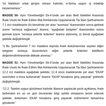
“e) İsteklinin ortak girişim olması halinde, e-forma uygun iş ortaklığı
beyannamesi,”
MADDE 50-
Aynı Yönetmeliğin Ek-4’ünde yer alan Belli İstekliler Arasında
İhale Usulü ile İhale Edilen Mal Alımlarında Uygulanacak Tip İdari Şartnamenin
7.1 inci maddesinin (h) bendinde yer alan “sunması” ibaresinden sonra gelmek
üzere “ve/veya sağlaması” ibaresi, “aşağıdaki belgeler” ibaresinden sonra
gelmek üzere “ve/veya yeterlik kriterleri” ibaresi eklenmiş, (ı) bendi aşağıdaki
şekilde değiştirilmiştir.
“ı) Bu Şartnamenin 7 nci maddesi dışında ihale dokümanında sayılan diğer
belgeler ve/veya düzenlenen diğer yeterlik kriterleri tekliflerin
değerlendirilmesinde dikkate alınmaz.”
MADDE 51-
Aynı Yönetmeliğin Ek-4’ünde yer alan Belli İstekliler Arasında
İhale Usulü ile İhale Edilen Mal Alımlarında Uygulanacak Tip İdari Şartnamenin
12.2 nci maddesi aşağıdaki şekilde, 12.4 üncü maddesinde yer alan “EKAP
üzerinden e-imza kullanarak” ibaresi “EKAP hesabına giriş yaparak” şeklinde
değiştirilmiştir.
“12.2. Talebin uygun görülmesi halinde İdarece yapılacak yazılı açıklama, ihale
tarihinden en az on gün öncesinde bilgi sahibi olmalarını temin edecek
şekilde, dokümanı EKAP hesabına giriş yaparak indirenlerin tamamına
gönderilir.”