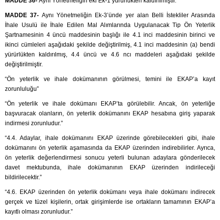
MADDE 36-
Aynı Yönetmeliğin eki Ek-1 yürürlükten kaldırılmıştır.
MADDE 37-
Aynı Yönetmeliğin Ek-3’ünde yer alan Belli İstekliler Arasında
İhale Usulü ile İhale Edilen Mal Alımlarında Uygulanacak Tip Ön Yeterlik
Şartnamesinin 4 üncü maddesinin başlığı ile 4.1 inci maddesinin birinci ve
ikinci cümleleri aşağıdaki şekilde değiştirilmiş, 4.1 inci maddesinin (a) bendi
yürürlükten kaldırılmış, 4.4 üncü ve 4.6 ncı maddeleri aşağıdaki şekilde
değiştirilmiştir.
“Ön yeterlik ve ihale dokümanının görülmesi, temini ile EKAP’a kayıt
zorunluluğu”
“Ön yeterlik ve ihale dokümanı EKAP’ta görülebilir. Ancak, ön yeterliğe
başvuracak olanların, ön yeterlik dokümanını EKAP hesabına giriş yaparak
indirmesi zorunludur.”
“4.4. Adaylar, ihale dokümanını EKAP üzerinde görebilecekleri gibi, ihale
dokümanını ön yeterlik aşamasında da EKAP üzerinden indirebilirler. Ayrıca,
ön yeterlik değerlendirmesi sonucu yeterli bulunan adaylara gönderilecek
davet mektubunda, ihale dokümanının EKAP üzerinden indirileceği
bildirilecektir.”
“4.6. EKAP üzerinden ön yeterlik dokümanı veya ihale dokümanı indirecek
gerçek ve tüzel kişilerin, ortak girişimlerde ise ortakların tamamının EKAP’a
kayıtlı olması zorunludur.”