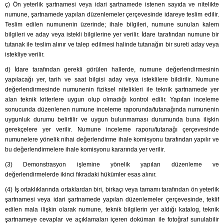
ç) Ön yeterlik şartnamesi veya idari şartnamede istenen sayıda ve nitelikte
numune, şartnamede yapılan düzenlemeler çerçevesinde idareye teslim edilir.
Teslim edilen numunenin üzerinde; ihale bilgileri, numune sunulan kalem
bilgileri ve aday veya istekli bilgilerine yer verilir. İdare tarafından numune bir
tutanak ile teslim alınır ve talep edilmesi halinde tutanağın bir sureti aday veya
istekliye verilir.
d) İdare tarafından gerekli görülen hallerde, numune değerlendirmesinin
yapılacağı yer, tarih ve saat bilgisi aday veya isteklilere bildirilir. Numune
değerlendirmesinde numunenin fiziksel nitelikleri ile teknik şartnamede yer
alan teknik kriterlere uygun olup olmadığı kontrol edilir. Yapılan inceleme
sonucunda düzenlenen numune inceleme raporunda/tutanağında numunenin
uygunluk durumu belirtilir ve uygun bulunmaması durumunda buna ilişkin
gerekçelere yer verilir. Numune inceleme raporu/tutanağı çerçevesinde
numunelere yönelik nihai değerlendirme ihale komisyonu tarafından yapılır ve
bu değerlendirmelere ihale komisyonu kararında yer verilir.
(3) Demonstrasyon işlemine yönelik yapılan düzenleme ve
değerlendirmelerde ikinci fıkradaki hükümler esas alınır.
(4) İş ortaklıklarında ortaklardan biri, birkaçı veya tamamı tarafından ön yeterlik
şartnamesi veya idari şartnamede yapılan düzenlemeler çerçevesinde, teklif
edilen mala ilişkin olarak numune, teknik bilgilerin yer aldığı katalog, teknik
şartnameye cevaplar ve açıklamaları içeren doküman ile fotoğraf sunulabilir