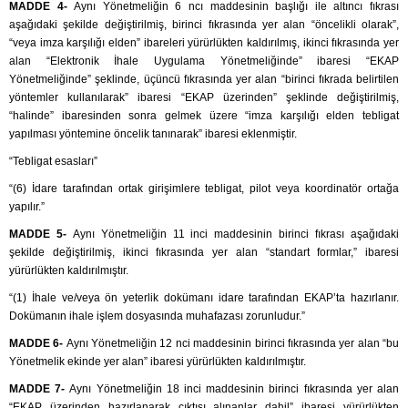
MADDE 4-
Aynı Yönetmeliğin 6 ncı maddesinin başlığı ile altıncı fıkrası
aşağıdaki şekilde değiştirilmiş, birinci fıkrasında yer alan “öncelikli olarak”,
“veya imza karşılığı elden” ibareleri yürürlükten kaldırılmış, ikinci fıkrasında yer
alan “Elektronik İhale Uygulama Yönetmeliğinde” ibaresi “EKAP
Yönetmeliğinde” şeklinde, üçüncü fıkrasında yer alan “birinci fıkrada belirtilen
yöntemler kullanılarak” ibaresi “EKAP üzerinden” şeklinde değiştirilmiş,
“halinde” ibaresinden sonra gelmek üzere “imza karşılığı elden tebligat
yapılması yöntemine öncelik tanınarak” ibaresi eklenmiştir.
“Tebligat esasları”
“(6) İdare tarafından ortak girişimlere tebligat, pilot veya koordinatör ortağa
yapılır.”
MADDE 5-
Aynı Yönetmeliğin 11 inci maddesinin birinci fıkrası aşağıdaki
şekilde değiştirilmiş, ikinci fıkrasında yer alan “standart formlar,” ibaresi
yürürlükten kaldırılmıştır.
“(1) İhale ve/veya ön yeterlik dokümanı idare tarafından EKAP’ta hazırlanır.
Dokümanın ihale işlem dosyasında muhafazası zorunludur.”
MADDE 6-
Aynı Yönetmeliğin 12 nci maddesinin birinci fıkrasında yer alan “bu
Yönetmelik ekinde yer alan” ibaresi yürürlükten kaldırılmıştır.
MADDE 7-
Aynı Yönetmeliğin 18 inci maddesinin birinci fıkrasında yer alan
“EKAP üzerinden hazırlanarak çıktısı alınanlar dahil” ibaresi yürürlükten