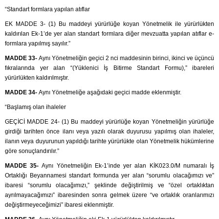
“Standart formlara yapılan atıflar
EK MADDE 3- (1) Bu maddeyi yürürlüğe koyan Yönetmelik ile yürürlükten
kaldırılan Ek-1’de yer alan standart formlara diğer mevzuatta yapılan atıflar e-
formlara yapılmış sayılır.”
MADDE 33-
Aynı Yönetmeliğin geçici 2 nci maddesinin birinci, ikinci ve üçüncü
fıkralarında yer alan “(Yüklenici İş Bitirme Standart Formu),” ibareleri
yürürlükten kaldırılmıştır.
MADDE 34-
Aynı Yönetmeliğe aşağıdaki geçici madde eklenmiştir.
“Başlamış olan ihaleler
GEÇİCİ MADDE 24- (1) Bu maddeyi yürürlüğe koyan Yönetmeliğin yürürlüğe
girdiği tarihten önce ilanı veya yazılı olarak duyurusu yapılmış olan ihaleler,
ilanın veya duyurunun yapıldığı tarihte yürürlükte olan Yönetmelik hükümlerine
göre sonuçlandırılır.”
MADDE 35-
Aynı Yönetmeliğin Ek-1’inde yer alan KİK023.0/M numaralı İş
Ortaklığı Beyannamesi standart formunda yer alan “sorumlu olacağımızı ve”
ibaresi “sorumlu olacağımızı,” şeklinde değiştirilmiş ve “özel ortaklıktan
ayrılmayacağımızı” ibaresinden sonra gelmek üzere “ve ortaklık oranlarımızı
değiştirmeyeceğimizi” ibaresi eklenmiştir.