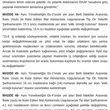
olmalarını temin edecek şekilde, ön yeterlik dokümanını EKAP hesabına giriş
yaparak indirenlerin tamamına gönderilir.”
MADDE 44-
Aynı Yönetmeliğin Ek-3’ünde yer alan Belli İstekliler Arasında
İhale Usulü ile İhale Edilen Mal Alımlarında Uygulanacak Tip Ön Yeterlik
Şartnamesinin 15.3 üncü maddesinde yer alan “ekte örneği bulunan” ibaresi
yürürlükten kaldırılmış, 15.6 ncı maddesi aşağıdaki şekilde değiştirilmiştir.
“15.6. İş ortaklığı sözleşmesinde, ortaklık oranları, bu oranların işin sonuna
kadar değiştirilmeyeceği ve pilot ortak ile diğer ortakların işin yerine
getirilmesinde müştereken ve müteselsilen sorumlu oldukları belirtilecektir.
Ancak ilk ihaledeki şartların sağlanması, pilot ortağın değişmemesi, fiyat dışı
unsur üzerinden puanlama yapılan ihalelerde iş ortaklığının aldığı puanın
azalmaması koşullarının bir arada bulunması kaydıyla bu oranlar idare onayı
ile değiştirilebilir.”
MADDE 45-
Aynı Yönetmeliğin Ek-3’ünde yer alan Belli İstekliler Arasında
İhale Usulü ile İhale Edilen Mal Alımlarında Uygulanacak Tip Ön Yeterlik
Şartnamesinin 16 ncı maddesine bağlı (24) numaralı dipnotta yer alan “ekte
örneği bulunan” ibaresi yürürlükten kaldırılmıştır.
MADDE 46-
Aynı Yönetmeliğin Ek-4’ünde yer alan Belli İstekliler Arasında
İhale Usulü ile İhale Edilen Mal Alımlarında Uygulanacak Tip İdari Şartnamenin
4.1 inci maddesinin birinci ve ikinci cümleleri aşağıdaki şekilde değiştirilmiş,