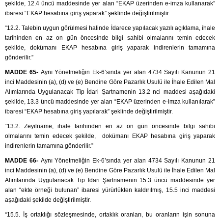
şekilde, 12.4 üncü maddesinde yer alan “EKAP üzerinden e-imza kullanarak”
ibaresi “EKAP hesabına giriş yaparak” şeklinde değiştirilmiştir.
“12.2. Talebin uygun görülmesi halinde İdarece yapılacak yazılı açıklama, ihale
tarihinden en az on gün öncesinde bilgi sahibi olmalarını temin edecek
şekilde, dokümanı EKAP hesabına giriş yaparak indirenlerin tamamına
gönderilir.”
MADDE 65-
Aynı Yönetmeliğin Ek-6’sında yer alan 4734 Sayılı Kanunun 21
inci Maddesinin (a), (d) ve (e) Bendine Göre Pazarlık Usulü ile İhale Edilen Mal
Alımlarında Uygulanacak Tip İdari Şartnamenin 13.2 nci maddesi aşağıdaki
şekilde, 13.3 üncü maddesinde yer alan “EKAP üzerinden e-imza kullanılarak”
ibaresi “EKAP hesabına giriş yapılarak” şeklinde değiştirilmiştir.
“13.2. Zeyilname, ihale tarihinden en az on gün öncesinde bilgi sahibi
olmalarını temin edecek şekilde, dokümanı EKAP hesabına giriş yaparak
indirenlerin tamamına gönderilir.”
MADDE 66-
Aynı Yönetmeliğin Ek-6’sında yer alan 4734 Sayılı Kanunun 21
inci Maddesinin (a), (d) ve (e) Bendine Göre Pazarlık Usulü ile İhale Edilen Mal
Alımlarında Uygulanacak Tip İdari Şartnamenin 15.3 üncü maddesinde yer
alan “ekte örneği bulunan” ibaresi yürürlükten kaldırılmış, 15.5 inci maddesi
aşağıdaki şekilde değiştirilmiştir.
“15.5. İş ortaklığı sözleşmesinde, ortaklık oranları, bu oranların işin sonuna