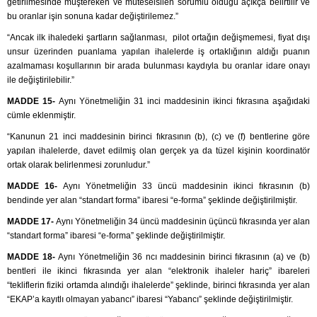
getirilmesinde müştereken ve müteselsilen sorumlu olduğu açıkça belirtilir ve
bu oranlar işin sonuna kadar değiştirilemez.”
“Ancak ilk ihaledeki şartların sağlanması, pilot ortağın değişmemesi, fiyat dışı
unsur üzerinden puanlama yapılan ihalelerde iş ortaklığının aldığı puanın
azalmaması koşullarının bir arada bulunması kaydıyla bu oranlar idare onayı
ile değiştirilebilir.”
MADDE 15-
Aynı Yönetmeliğin 31 inci maddesinin ikinci fıkrasına aşağıdaki
cümle eklenmiştir.
“Kanunun 21 inci maddesinin birinci fıkrasının (b), (c) ve (f) bentlerine göre
yapılan ihalelerde, davet edilmiş olan gerçek ya da tüzel kişinin koordinatör
ortak olarak belirlenmesi zorunludur.”
MADDE 16-
Aynı Yönetmeliğin 33 üncü maddesinin ikinci fıkrasının (b)
bendinde yer alan “standart forma” ibaresi “e-forma” şeklinde değiştirilmiştir.
MADDE 17-
Aynı Yönetmeliğin 34 üncü maddesinin üçüncü fıkrasında yer alan
“standart forma” ibaresi “e-forma” şeklinde değiştirilmiştir.
MADDE 18-
Aynı Yönetmeliğin 36 ncı maddesinin birinci fıkrasının (a) ve (b)
bentleri ile ikinci fıkrasında yer alan “elektronik ihaleler hariç” ibareleri
“tekliflerin fiziki ortamda alındığı ihalelerde” şeklinde, birinci fıkrasında yer alan
“EKAP’a kayıtlı olmayan yabancı” ibaresi “Yabancı” şeklinde değiştirilmiştir.