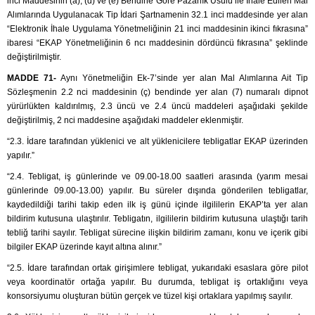
inci Maddesinin (a), (d) ve (e) Bendine Göre Pazarlık Usulü ile İhale Edilen Mal
Alımlarında Uygulanacak Tip İdari Şartnamenin 32.1 inci maddesinde yer alan
“Elektronik İhale Uygulama Yönetmeliğinin 21 inci maddesinin ikinci fıkrasına”
ibaresi “EKAP Yönetmeliğinin 6 ncı maddesinin dördüncü fıkrasına” şeklinde
değiştirilmiştir.
MADDE 71-
Aynı Yönetmeliğin Ek-7’sinde yer alan Mal Alımlarına Ait Tip
Sözleşmenin 2.2 nci maddesinin (ç) bendinde yer alan (7) numaralı dipnot
yürürlükten kaldırılmış, 2.3 üncü ve 2.4 üncü maddeleri aşağıdaki şekilde
değiştirilmiş, 2 nci maddesine aşağıdaki maddeler eklenmiştir.
“2.3. İdare tarafından yüklenici ve alt yüklenicilere tebligatlar EKAP üzerinden
yapılır.”
“2.4. Tebligat, iş günlerinde ve 09.00-18.00 saatleri arasında (yarım mesai
günlerinde 09.00-13.00) yapılır. Bu süreler dışında gönderilen tebligatlar,
kaydedildiği tarihi takip eden ilk iş günü içinde ilgililerin EKAP’ta yer alan
bildirim kutusuna ulaştırılır. Tebligatın, ilgililerin bildirim kutusuna ulaştığı tarih
tebliğ tarihi sayılır. Tebligat sürecine ilişkin bildirim zamanı, konu ve içerik gibi
bilgiler EKAP üzerinde kayıt altına alınır.”
“2.5. İdare tarafından ortak girişimlere tebligat, yukarıdaki esaslara göre pilot
veya koordinatör ortağa yapılır. Bu durumda, tebligat iş ortaklığını veya
konsorsiyumu oluşturan bütün gerçek ve tüzel kişi ortaklara yapılmış sayılır.