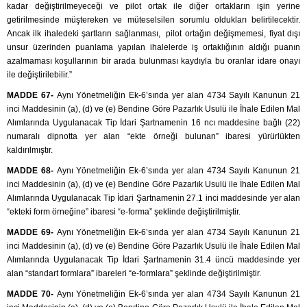
kadar değiştirilmeyeceği ve pilot ortak ile diğer ortakların işin yerine
getirilmesinde müştereken ve müteselsilen sorumlu oldukları belirtilecektir.
Ancak ilk ihaledeki şartların sağlanması, pilot ortağın değişmemesi, fiyat dışı
unsur üzerinden puanlama yapılan ihalelerde iş ortaklığının aldığı puanın
azalmaması koşullarının bir arada bulunması kaydıyla bu oranlar idare onayı
ile değiştirilebilir.”
MADDE 67-
Aynı Yönetmeliğin Ek-6’sında yer alan 4734 Sayılı Kanunun 21
inci Maddesinin (a), (d) ve (e) Bendine Göre Pazarlık Usulü ile İhale Edilen Mal
Alımlarında Uygulanacak Tip İdari Şartnamenin 16 ncı maddesine bağlı (22)
numaralı dipnotta yer alan “ekte örneği bulunan” ibaresi yürürlükten
kaldırılmıştır.
MADDE 68-
Aynı Yönetmeliğin Ek-6’sında yer alan 4734 Sayılı Kanunun 21
inci Maddesinin (a), (d) ve (e) Bendine Göre Pazarlık Usulü ile İhale Edilen Mal
Alımlarında Uygulanacak Tip İdari Şartnamenin 27.1 inci maddesinde yer alan
“ekteki form örneğine” ibaresi “e-forma” şeklinde değiştirilmiştir.
MADDE 69-
Aynı Yönetmeliğin Ek-6’sında yer alan 4734 Sayılı Kanunun 21
inci Maddesinin (a), (d) ve (e) Bendine Göre Pazarlık Usulü ile İhale Edilen Mal
Alımlarında Uygulanacak Tip İdari Şartnamenin 31.4 üncü maddesinde yer
alan “standart formlara” ibareleri “e-formlara” şeklinde değiştirilmiştir.
MADDE 70-
Aynı Yönetmeliğin Ek-6’sında yer alan 4734 Sayılı Kanunun 21