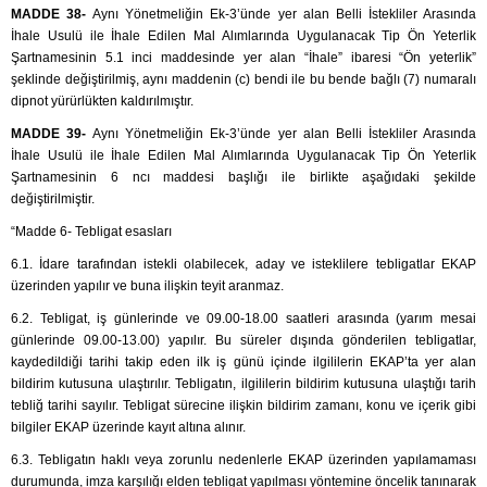
MADDE 38-
Aynı Yönetmeliğin Ek-3’ünde yer alan Belli İstekliler Arasında
İhale Usulü ile İhale Edilen Mal Alımlarında Uygulanacak Tip Ön Yeterlik
Şartnamesinin 5.1 inci maddesinde yer alan “İhale” ibaresi “Ön yeterlik”
şeklinde değiştirilmiş, aynı maddenin (c) bendi ile bu bende bağlı (7) numaralı
dipnot yürürlükten kaldırılmıştır.
MADDE 39-
Aynı Yönetmeliğin Ek-3’ünde yer alan Belli İstekliler Arasında
İhale Usulü ile İhale Edilen Mal Alımlarında Uygulanacak Tip Ön Yeterlik
Şartnamesinin 6 ncı maddesi başlığı ile birlikte aşağıdaki şekilde
değiştirilmiştir.
“Madde 6- Tebligat esasları
6.1. İdare tarafından istekli olabilecek, aday ve isteklilere tebligatlar EKAP
üzerinden yapılır ve buna ilişkin teyit aranmaz.
6.2. Tebligat, iş günlerinde ve 09.00-18.00 saatleri arasında (yarım mesai
günlerinde 09.00-13.00) yapılır. Bu süreler dışında gönderilen tebligatlar,
kaydedildiği tarihi takip eden ilk iş günü içinde ilgililerin EKAP’ta yer alan
bildirim kutusuna ulaştırılır. Tebligatın, ilgililerin bildirim kutusuna ulaştığı tarih
tebliğ tarihi sayılır. Tebligat sürecine ilişkin bildirim zamanı, konu ve içerik gibi
bilgiler EKAP üzerinde kayıt altına alınır.
6.3. Tebligatın haklı veya zorunlu nedenlerle EKAP üzerinden yapılamaması
durumunda, imza karşılığı elden tebligat yapılması yöntemine öncelik tanınarak