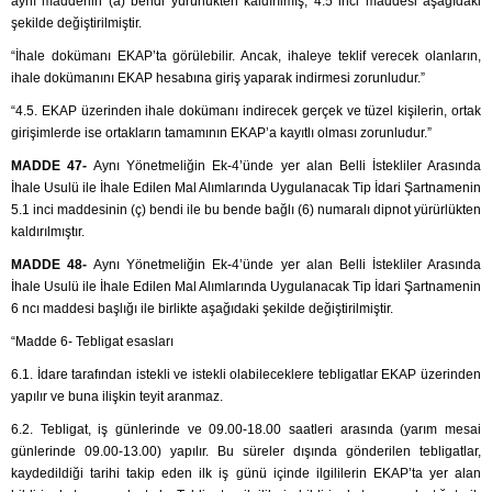
aynı maddenin (a) bendi yürürlükten kaldırılmış, 4.5 inci maddesi aşağıdaki
şekilde değiştirilmiştir.
“İhale dokümanı EKAP’ta görülebilir. Ancak, ihaleye teklif verecek olanların,
ihale dokümanını EKAP hesabına giriş yaparak indirmesi zorunludur.”
“4.5. EKAP üzerinden ihale dokümanı indirecek gerçek ve tüzel kişilerin, ortak
girişimlerde ise ortakların tamamının EKAP’a kayıtlı olması zorunludur.”
MADDE 47-
Aynı Yönetmeliğin Ek-4’ünde yer alan Belli İstekliler Arasında
İhale Usulü ile İhale Edilen Mal Alımlarında Uygulanacak Tip İdari Şartnamenin
5.1 inci maddesinin (ç) bendi ile bu bende bağlı (6) numaralı dipnot yürürlükten
kaldırılmıştır.
MADDE 48-
Aynı Yönetmeliğin Ek-4’ünde yer alan Belli İstekliler Arasında
İhale Usulü ile İhale Edilen Mal Alımlarında Uygulanacak Tip İdari Şartnamenin
6 ncı maddesi başlığı ile birlikte aşağıdaki şekilde değiştirilmiştir.
“Madde 6- Tebligat esasları
6.1. İdare tarafından istekli ve istekli olabileceklere tebligatlar EKAP üzerinden
yapılır ve buna ilişkin teyit aranmaz.
6.2. Tebligat, iş günlerinde ve 09.00-18.00 saatleri arasında (yarım mesai
günlerinde 09.00-13.00) yapılır. Bu süreler dışında gönderilen tebligatlar,
kaydedildiği tarihi takip eden ilk iş günü içinde ilgililerin EKAP’ta yer alan