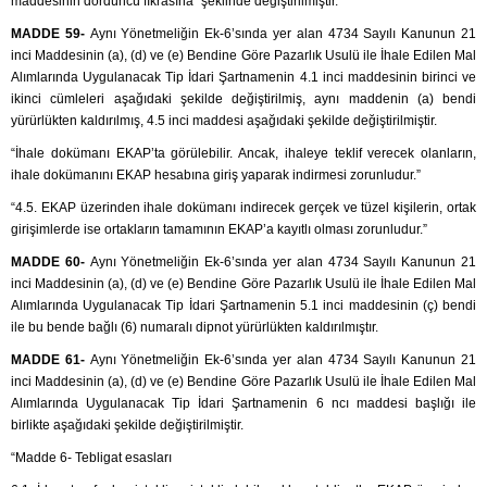
maddesinin dördüncü fıkrasına” şeklinde değiştirilmiştir.
MADDE 59-
Aynı Yönetmeliğin Ek-6’sında yer alan 4734 Sayılı Kanunun 21
inci Maddesinin (a), (d) ve (e) Bendine Göre Pazarlık Usulü ile İhale Edilen Mal
Alımlarında Uygulanacak Tip İdari Şartnamenin 4.1 inci maddesinin birinci ve
ikinci cümleleri aşağıdaki şekilde değiştirilmiş, aynı maddenin (a) bendi
yürürlükten kaldırılmış, 4.5 inci maddesi aşağıdaki şekilde değiştirilmiştir.
“İhale dokümanı EKAP’ta görülebilir. Ancak, ihaleye teklif verecek olanların,
ihale dokümanını EKAP hesabına giriş yaparak indirmesi zorunludur.”
“4.5. EKAP üzerinden ihale dokümanı indirecek gerçek ve tüzel kişilerin, ortak
girişimlerde ise ortakların tamamının EKAP’a kayıtlı olması zorunludur.”
MADDE 60-
Aynı Yönetmeliğin Ek-6’sında yer alan 4734 Sayılı Kanunun 21
inci Maddesinin (a), (d) ve (e) Bendine Göre Pazarlık Usulü ile İhale Edilen Mal
Alımlarında Uygulanacak Tip İdari Şartnamenin 5.1 inci maddesinin (ç) bendi
ile bu bende bağlı (6) numaralı dipnot yürürlükten kaldırılmıştır.
MADDE 61-
Aynı Yönetmeliğin Ek-6’sında yer alan 4734 Sayılı Kanunun 21
inci Maddesinin (a), (d) ve (e) Bendine Göre Pazarlık Usulü ile İhale Edilen Mal
Alımlarında Uygulanacak Tip İdari Şartnamenin 6 ncı maddesi başlığı ile
birlikte aşağıdaki şekilde değiştirilmiştir.
“Madde 6- Tebligat esasları