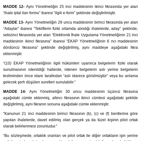
MADDE 12-
Aynı Yönetmeliğin 25 inci maddesinin ikinci fıkrasında yer alan
“ihale iptal ilan formu” ibaresi “ilgili e-form” şeklinde değiştirilmiştir.
MADDE 13-
Aynı Yönetmeliğin 29 uncu maddesinin birinci fıkrasında yer alan
“Adaylar” ibaresi “Tekliflerin fiziki ortamda alındığı ihalelerde, aday” şeklinde,
sekizinci fıkrasında yer alan “Elektronik İhale Uygulama Yönetmeliğinin 21 inci
maddesinin ikinci fıkrasına” ibaresi “EKAP Yönetmeliğinin 6 ncı maddesinin
dördüncü fıkrasına” şeklinde değiştirilmiş, aynı maddeye aşağıdaki fıkra
eklenmiştir.
“(10) EKAP Yönetmeliğinin ilgili hükümleri uyarınca belgelerin fiziki olarak
sunulmasının istenildiği hallerde, istenen belgelerin aslı yerine belgelerin
tesliminden önce idare tarafından “aslı idarece görülmüştür” veya bu anlama
gelecek şerh düşülen suretleri sunulabilir.”
MADDE 14-
Aynı Yönetmeliğin 30 uncu maddesinin üçüncü fıkrasına
aşağıdaki cümle eklenmiş, altıncı fıkrasının ikinci cümlesi aşağıdaki şekilde
değiştirilmiş, aynı fıkranın sonuna aşağıdaki cümle eklenmiştir.
“Kanunun 21 inci maddesinin birinci fıkrasının (b), (c) ve (f) bentlerine göre
yapılan ihalelerde, davet edilmiş olan gerçek ya da tüzel kişinin pilot ortak
olarak belirlenmesi zorunludur.”
“Bu sözleşmede, ortaklık oranları ve pilot ortak ile diğer ortakların işin yerine