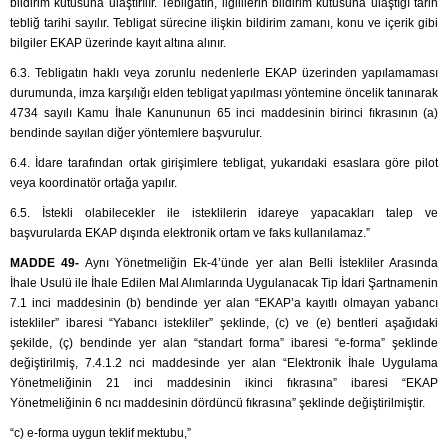
bildirim kutusuna ulaştırılır. Tebligatın, ilgililerin bildirim kutusuna ulaştığı tarih
tebliğ tarihi sayılır. Tebligat sürecine ilişkin bildirim zamanı, konu ve içerik gibi
bilgiler EKAP üzerinde kayıt altına alınır.
6.3. Tebligatın haklı veya zorunlu nedenlerle EKAP üzerinden yapılamaması
durumunda, imza karşılığı elden tebligat yapılması yöntemine öncelik tanınarak
4734 sayılı Kamu İhale Kanununun 65 inci maddesinin birinci fıkrasının (a)
bendinde sayılan diğer yöntemlere başvurulur.
6.4. İdare tarafından ortak girişimlere tebligat, yukarıdaki esaslara göre pilot
veya koordinatör ortağa yapılır.
6.5. İstekli olabilecekler ile isteklilerin idareye yapacakları talep ve
başvurularda EKAP dışında elektronik ortam ve faks kullanılamaz.”
MADDE 49-
Aynı Yönetmeliğin Ek-4’ünde yer alan Belli İstekliler Arasında
İhale Usulü ile İhale Edilen Mal Alımlarında Uygulanacak Tip İdari Şartnamenin
7.1 inci maddesinin (b) bendinde yer alan “EKAP’a kayıtlı olmayan yabancı
istekliler” ibaresi “Yabancı istekliler” şeklinde, (c) ve (e) bentleri aşağıdaki
şekilde, (ç) bendinde yer alan “standart forma” ibaresi “e-forma” şeklinde
değiştirilmiş, 7.4.1.2 nci maddesinde yer alan “Elektronik İhale Uygulama
Yönetmeliğinin 21 inci maddesinin ikinci fıkrasına” ibaresi “EKAP
Yönetmeliğinin 6 ncı maddesinin dördüncü fıkrasına” şeklinde değiştirilmiştir.
“c) e-forma uygun teklif mektubu,”