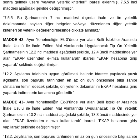
sonra gelmek üzere “ve/veya yeterlik kriterleri” ibaresi eklenmiş, 7.5.5 inci
maddesi aşağıdaki şekilde değiştirilmiştir.
“7.5.5. Bu Şartnamenin 7 nci maddesi dışında ihale ve ön yeterlik
dokümanında sayılan diğer belgeler ve/veya düzenlenen diğer yeterlik
kriterleri ön yeterlik değerlendirmesinde dikkate alınmaz.”
MADDE 42-
Aynı Yönetmeliğin Ek-3’ünde yer alan Belli İstekliler Arasında
İhale Usulü ile İhale Edilen Mal Alımlarında Uygulanacak Tip Ön Yeterlik
Şartnamesinin 12.2 nci maddesi aşağıdaki şekilde, 12.4 üncü maddesinde yer
alan “EKAP üzerinden e-imza kullanarak” ibaresi “EKAP hesabına giriş
yaparak” şeklinde değiştirilmiştir.
“12.2. Açıklama talebinin uygun görülmesi halinde İdarece yapılacak yazılı
açıklama, son başvuru tarihinden en az on gün öncesinde bilgi sahibi
olmalarını temin edecek şekilde, ön yeterlik dokümanını EKAP hesabına giriş
yaparak indirenlerin tamamına gönderilir.”
MADDE 43-
Aynı Yönetmeliğin Ek-3’ünde yer alan Belli İstekliler Arasında
İhale Usulü ile İhale Edilen Mal Alımlarında Uygulanacak Tip Ön Yeterlik
Şartnamesinin 13.2 nci maddesi aşağıdaki şekilde, 13.3 üncü maddesinde yer
alan “EKAP üzerinden e-imza kullanılarak” ibaresi “EKAP hesabına giriş
yapılarak” şeklinde değiştirilmiştir.
“13.2. Zeyilname, son başvuru tarihinden en az on gün öncesinde bilgi sahibi