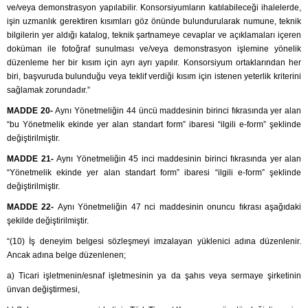
ve/veya demonstrasyon yapılabilir. Konsorsiyumların katılabileceği ihalelerde,
işin uzmanlık gerektiren kısımları göz önünde bulundurularak numune, teknik
bilgilerin yer aldığı katalog, teknik şartnameye cevaplar ve açıklamaları içeren
doküman ile fotoğraf sunulması ve/veya demonstrasyon işlemine yönelik
düzenleme her bir kısım için ayrı ayrı yapılır. Konsorsiyum ortaklarından her
biri, başvuruda bulunduğu veya teklif verdiği kısım için istenen yeterlik kriterini
sağlamak zorundadır.”
MADDE 20-
Aynı Yönetmeliğin 44 üncü maddesinin birinci fıkrasında yer alan
“bu Yönetmelik ekinde yer alan standart form” ibaresi “ilgili e-form” şeklinde
değiştirilmiştir.
MADDE 21-
Aynı Yönetmeliğin 45 inci maddesinin birinci fıkrasında yer alan
“Yönetmelik ekinde yer alan standart form” ibaresi “ilgili e-form” şeklinde
değiştirilmiştir.
MADDE 22-
Aynı Yönetmeliğin 47 nci maddesinin onuncu fıkrası aşağıdaki
şekilde değiştirilmiştir.
“(10) İş deneyim belgesi sözleşmeyi imzalayan yüklenici adına düzenlenir.
Ancak adına belge düzenlenen;
a) Ticari işletmenin/esnaf işletmesinin ya da şahıs veya sermaye şirketinin
ünvan değiştirmesi,