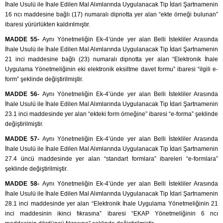
İhale Usulü ile İhale Edilen Mal Alımlarında Uygulanacak Tip İdari Şartnamenin
16 ncı maddesine bağlı (17) numaralı dipnotta yer alan “ekte örneği bulunan”
ibaresi yürürlükten kaldırılmıştır.
MADDE 55-
Aynı Yönetmeliğin Ek-4’ünde yer alan Belli İstekliler Arasında
İhale Usulü ile İhale Edilen Mal Alımlarında Uygulanacak Tip İdari Şartnamenin
21 inci maddesine bağlı (23) numaralı dipnotta yer alan “Elektronik İhale
Uygulama Yönetmeliğinin eki elektronik eksiltme davet formu” ibaresi “ilgili e-
form” şeklinde değiştirilmiştir.
MADDE 56-
Aynı Yönetmeliğin Ek-4’ünde yer alan Belli İstekliler Arasında
İhale Usulü ile İhale Edilen Mal Alımlarında Uygulanacak Tip İdari Şartnamenin
23.1 inci maddesinde yer alan “ekteki form örneğine” ibaresi “e-forma” şeklinde
değiştirilmiştir.
MADDE 57-
Aynı Yönetmeliğin Ek-4’ünde yer alan Belli İstekliler Arasında
İhale Usulü ile İhale Edilen Mal Alımlarında Uygulanacak Tip İdari Şartnamenin
27.4 üncü maddesinde yer alan “standart formlara” ibareleri “e-formlara”
şeklinde değiştirilmiştir.
MADDE 58-
Aynı Yönetmeliğin Ek-4’ünde yer alan Belli İstekliler Arasında
İhale Usulü ile İhale Edilen Mal Alımlarında Uygulanacak Tip İdari Şartnamenin
28.1 inci maddesinde yer alan “Elektronik İhale Uygulama Yönetmeliğinin 21
inci maddesinin ikinci fıkrasına” ibaresi “EKAP Yönetmeliğinin 6 ncı