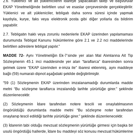
2.6. Yüklenici ve alt yüklenicilerin idareye yapacakları talep ve başvurular
EKAP Yönetmeliğinde belirtilen usul ve esaslar çerçevesinde gerçekleştirilir.
Yüklenici ve alt yükleniciler, tebligatı daha sonra süresi içinde yapmak
kaydıyla, kurye, faks veya elektronik posta gibi diğer yollarla da bildirim
yapabilir.
2.7. Tebligatın haklı veya zorunlu nedenlerle EKAP üzerinden yapılamaması
durumunda Tebligat Kanunu hükümlerine göre 2.1 ve 2.2 nci maddelerinde
belirtilen adreslere tebligat yapılır.”
MADDE 72-
Aynı Yönetmeliğin Ek-7’sinde yer alan Mal Alımlarına Ait Tip
Sözleşmenin 45.1 inci maddesinde yer alan “taraflarca” ibaresinden sonra
gelmek üzere “EKAP üzerinden e-imza ile” ibaresi eklenmiş, aynı maddeye
bağlı (59) numaralı dipnot aşağıdaki şekilde değiştirilmiştir.
“59 (1) Sözleşmenin EKAP üzerinden imzalanamadığı durumlarda madde
metni “Bu sözleşme taraflarca imzalandığı tarihte yürürlüğe girer.” şeklinde
düzenlenecektir.
(2) Sözleşmenin İdare tarafından notere tescili ve onaylatılmasının
öngörüldüğü durumlarda madde metni “Bu sözleşme noter tarafından
onaylanıp tescil edildiği tarihte yürürlüğe girer.” şeklinde düzenlenecektir.
(3) İdarenin tabi olduğu mevzuat sözleşmenin yürürlüğe girmesi için başka bir
usulü öngördüğü hallerde, İdare bu maddeyi söz konusu mevzuat hükümlerine