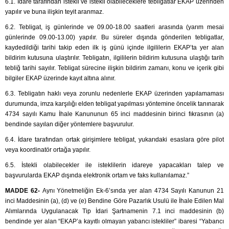
6.1. İdare tarafından istekli ve istekli olabileceklere tebligatlar EKAP üzerinden
yapılır ve buna ilişkin teyit aranmaz.
6.2. Tebligat, iş günlerinde ve 09.00-18.00 saatleri arasında (yarım mesai
günlerinde 09.00-13.00) yapılır. Bu süreler dışında gönderilen tebligatlar,
kaydedildiği tarihi takip eden ilk iş günü içinde ilgililerin EKAP’ta yer alan
bildirim kutusuna ulaştırılır. Tebligatın, ilgililerin bildirim kutusuna ulaştığı tarih
tebliğ tarihi sayılır. Tebligat sürecine ilişkin bildirim zamanı, konu ve içerik gibi
bilgiler EKAP üzerinde kayıt altına alınır.
6.3. Tebligatın haklı veya zorunlu nedenlerle EKAP üzerinden yapılamaması
durumunda, imza karşılığı elden tebligat yapılması yöntemine öncelik tanınarak
4734 sayılı Kamu İhale Kanununun 65 inci maddesinin birinci fıkrasının (a)
bendinde sayılan diğer yöntemlere başvurulur.
6.4. İdare tarafından ortak girişimlere tebligat, yukarıdaki esaslara göre pilot
veya koordinatör ortağa yapılır.
6.5. İstekli olabilecekler ile isteklilerin idareye yapacakları talep ve
başvurularda EKAP dışında elektronik ortam ve faks kullanılamaz.”
MADDE 62-
Aynı Yönetmeliğin Ek-6’sında yer alan 4734 Sayılı Kanunun 21
inci Maddesinin (a), (d) ve (e) Bendine Göre Pazarlık Usulü ile İhale Edilen Mal
Alımlarında Uygulanacak Tip İdari Şartnamenin 7.1 inci maddesinin (b)
bendinde yer alan “EKAP’a kayıtlı olmayan yabancı istekliler” ibaresi “Yabancı