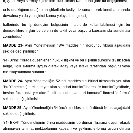
b) Şahıs veya sermaye şirketinin Türk Ticaret Kanununa göre tür değiştirmesi,
c) İş ortaklığının ortağı olan şirketlerin tasfiyesiz sona ererek kendi aralarında
devralma ya da yeni şirket kurma yoluyla birleşmesi,
hallerinde bu iş deneyim belgesinin ihalelerde kullanılabilmesi için bu
değişikliklere ilişkin belgelerin de teklif veya başvuru kapsamında sunulması
zorunludur.”
MADDE 23-
Aynı Yönetmeliğin 48/A maddesinin dördüncü fıkrası aşağıdaki
şekilde değiştirilmiştir.
“(4) Birinci fıkrada düzenlenen hukuki ilişkiyi ve bu ilişkinin süresini tevsik eden
belge, ilgili e-forma uygun olarak aday veya istekli tarafından başvuru veya
teklif kapsamında sunulur.”
MADDE 24-
Aynı Yönetmeliğin 52 nci maddesinin birinci fıkrasında yer alan
“bu Yönetmeliğin ekinde yer alan standart formlar” ibaresi “e-formlar” şeklinde,
beşinci fıkrasında yer alan “teklif mektubu standart formuna” ibaresi “e-forma”
şeklinde değiştirilmiştir.
MADDE 25-
Aynı Yönetmeliğin 54 üncü maddesinin dördüncü fıkrası aşağıdaki
şekilde değiştirilmiştir.
“(4) EKAP Yönetmeliğinin 6 ncı maddesinin dördüncü fıkrasına uygun olarak
alınmayan teminat mektuplarının kapsam ve şeklinin, e-forma uygun olması