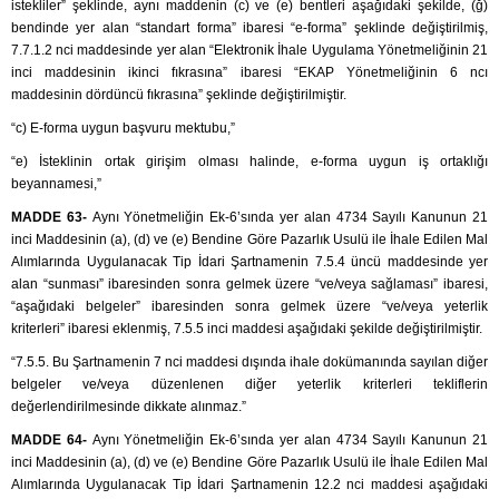
istekliler” şeklinde, aynı maddenin (c) ve (e) bentleri aşağıdaki şekilde, (ğ)
bendinde yer alan “standart forma” ibaresi “e-forma” şeklinde değiştirilmiş,
7.7.1.2 nci maddesinde yer alan “Elektronik İhale Uygulama Yönetmeliğinin 21
inci maddesinin ikinci fıkrasına” ibaresi “EKAP Yönetmeliğinin 6 ncı
maddesinin dördüncü fıkrasına” şeklinde değiştirilmiştir.
“c) E-forma uygun başvuru mektubu,”
“e) İsteklinin ortak girişim olması halinde, e-forma uygun iş ortaklığı
beyannamesi,”
MADDE 63-
Aynı Yönetmeliğin Ek-6’sında yer alan 4734 Sayılı Kanunun 21
inci Maddesinin (a), (d) ve (e) Bendine Göre Pazarlık Usulü ile İhale Edilen Mal
Alımlarında Uygulanacak Tip İdari Şartnamenin 7.5.4 üncü maddesinde yer
alan “sunması” ibaresinden sonra gelmek üzere “ve/veya sağlaması” ibaresi,
“aşağıdaki belgeler” ibaresinden sonra gelmek üzere “ve/veya yeterlik
kriterleri” ibaresi eklenmiş, 7.5.5 inci maddesi aşağıdaki şekilde değiştirilmiştir.
“7.5.5. Bu Şartnamenin 7 nci maddesi dışında ihale dokümanında sayılan diğer
belgeler ve/veya düzenlenen diğer yeterlik kriterleri tekliflerin
değerlendirilmesinde dikkate alınmaz.”
MADDE 64-
Aynı Yönetmeliğin Ek-6’sında yer alan 4734 Sayılı Kanunun 21
inci Maddesinin (a), (d) ve (e) Bendine Göre Pazarlık Usulü ile İhale Edilen Mal
Alımlarında Uygulanacak Tip İdari Şartnamenin 12.2 nci maddesi aşağıdaki