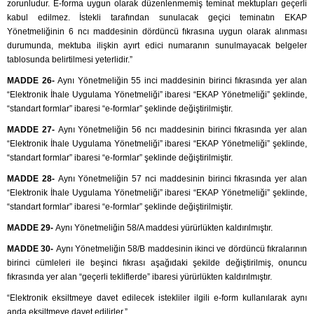
zorunludur. E-forma uygun olarak düzenlenmemiş teminat mektupları geçerli
kabul edilmez. İstekli tarafından sunulacak geçici teminatın EKAP
Yönetmeliğinin 6 ncı maddesinin dördüncü fıkrasına uygun olarak alınması
durumunda, mektuba ilişkin ayırt edici numaranın sunulmayacak belgeler
tablosunda belirtilmesi yeterlidir.”
MADDE 26-
Aynı Yönetmeliğin 55 inci maddesinin birinci fıkrasında yer alan
“Elektronik İhale Uygulama Yönetmeliği” ibaresi “EKAP Yönetmeliği” şeklinde,
“standart formlar” ibaresi “e-formlar” şeklinde değiştirilmiştir.
MADDE 27-
Aynı Yönetmeliğin 56 ncı maddesinin birinci fıkrasında yer alan
“Elektronik İhale Uygulama Yönetmeliği” ibaresi “EKAP Yönetmeliği” şeklinde,
“standart formlar” ibaresi “e-formlar” şeklinde değiştirilmiştir.
MADDE 28-
Aynı Yönetmeliğin 57 nci maddesinin birinci fıkrasında yer alan
“Elektronik İhale Uygulama Yönetmeliği” ibaresi “EKAP Yönetmeliği” şeklinde,
“standart formlar” ibaresi “e-formlar” şeklinde değiştirilmiştir.
MADDE 29-
Aynı Yönetmeliğin 58/A maddesi yürürlükten kaldırılmıştır.
MADDE 30-
Aynı Yönetmeliğin 58/B maddesinin ikinci ve dördüncü fıkralarının
birinci cümleleri ile beşinci fıkrası aşağıdaki şekilde değiştirilmiş, onuncu
fıkrasında yer alan “geçerli tekliflerde” ibaresi yürürlükten kaldırılmıştır.
“Elektronik eksiltmeye davet edilecek istekliler ilgili e-form kullanılarak aynı
anda eksiltmeye davet edilirler.”