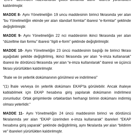
kaldırılmıştır.
MADDE 8-
Aynı Yönetmeliğin 19 uncu maddesinin birinci fıkrasında yer alan
“bu Yönetmeliğin ekinde yer alan standart formlar” ibaresi “e-formlar” şeklinde
değiştirilmiştir.
MADDE 9-
Aynı Yönetmeliğin 22 nci maddesinin ikinci fıkrasında yer alan
“düzeltme ilan formu” ibaresi “ilgili e-form” şeklinde değiştirilmiştir.
MADDE 10-
Aynı Yönetmeliğin 23 üncü maddesinin başlığı ile birinci fıkrası
aşağıdaki şekilde değiştirilmiş, ikinci fıkrasında yer alan “e-imza kullanarak”
ibaresi ile dördüncü fıkrasında yer alan “e-imza kullanılarak” ibaresi ve üçüncü
fıkrası yürürlükten kaldırılmıştır.
“İhale ve ön yeterlik dokümanının görülmesi ve indirilmesi”
“(1) İhale ve/veya ön yeterlik dokümanı EKAP’ta görülebilir. Ancak ihaleye
katılabilmek için EKAP hesabına giriş yapılarak dokümanın indirilmesi
zorunludur. Ortak girişimlerde ortaklardan herhangi birinin dokümanı indirmiş
olması yeterlidir.”
MADDE 11-
Aynı Yönetmeliğin 24 üncü maddesinin birinci ve dördüncü
fıkralarında yer alan “EKAP üzerinden e-imza kullanarak” ibareleri “EKAP
hesabına giriş yaparak” şeklinde değiştirilmiş, aynı fıkralarda yer alan “bildirim
ve” ibareleri yürürlükten kaldırılmıştır.