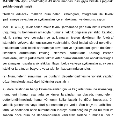
MADDE 19-
Aynı Yönetmeliğin 43 üncü maddesi başlığıyla birlikte aşağıdaki
şekilde değiştirilmiştir.
“Tedarik edilecek malların numuneleri, katalogları, fotoğrafları ile teknik
şartnameye cevapları ve açıklamaları içeren doküman ve demonstrasyon
MADDE 43-
(1) Teklif edilen malın teknik şartnamede yer alan teknik kriterlere
uygunluğunu belirlemek amacıyla numune, teknik bilgilerin yer aldığı katalog,
teknik şartnameye cevapları ve açıklamaları içeren doküman ile fotoğraf
istenebilir ve/veya demonstrasyon yaptırılabilir. Özel imalat süreci gerektiren
mal alımları hariç, teknik şartnameye cevapları ve açıklamaları içeren doküman
istenmesi durumunda katalog istenmesi zorunludur. Katalog istenen
ihalelerde, teknik şartnamede teknik kriter olarak düzenlenen ancak katalogda
yer almayan hususlara yönelik kanıtlayıcı belge ve/veya açıklamalar aday veya
istekliler tarafından başvuru veya teklifleri kapsamında sunulur.
(2) Numunelerin sunulması ve bunların değerlendirilmesine yönelik yapılan
düzenlemelerde aşağıdaki hükümler esas alınır:
a) İdare tarafından hangi kalem/kalemler için ve kaç adet numune isteneceği,
numunenin hangi aşamada ve kimler tarafından sunulacağı, numunelerin
değerlendirilmesinde hangi yöntemin kullanılacağı ile diğer hususlara, ön
yeterlik şartnamesi veya idari şartnamede yer verilir. Son başvuru tarihi/ihale
tarihi ve saatinden önce numunelerin idareye sunulacağına ya da bu tarih ve
saatten önce numune değerlendirmesi yapılarak sadece numunesi uygun