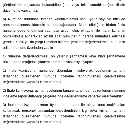
görülenlerin başvuruda bulunabileceğine veya teklif sunabileceğine ilişkin
düzenleme yapılamaz.
b) Numune sunulması istenen kalem/kalemler için uygun sayı ve nitelikte
numune alınması idarenin sorumluluğundadır. Malın niteliğinin birden fazla
numune değerlendirmesi yapmaya uygun olup olmadığı ile malın kullanım
ömrü dikkate alınarak en az bir adet numunenin idarede muhafaza edilmesi
gerekir. Kurul ya da yargı kararları üzerine yeniden değerlendirme, muhafaza
edilen numune üzerinden yapılır.
c) Numune değerlendirmesi, ön yeterlik şartnamesi veya idari şartnamede
düzenlenen aşağıdaki yöntemlerden biri vasıtasıyla yapılır:
1) İhale komisyonu, numuneyi doğrudan inceleyerek, üyelerinin tamamı
tarafından düzenlenen numune inceleme raporu/tutanağı çerçevesinde
değerlendirme yaparak karar verebilir.
2) İhale komisyonu, uzman üyelerinin tamamı tarafından düzenlenen numune
inceleme raporu/tutanağı çerçevesinde değerlendirme yaparak karar verebilir.
3) İhale komisyonu, uzman üyelerinin tamamı ile alıma konu malı/malları
kullanacak personel arasından görevlendirilen kişi veya kişilerin tamamı
tarafından düzenlenen numune inceleme raporu/tutanağı çerçevesinde
değerlendirme yaparak karar verebilir.