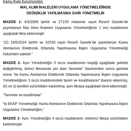
Kamu İhale Kurumundan:
MAL ALIMI İHALELERİ UYGULAMA YÖNETMELİĞİNDE
DEĞİŞİKLİK YAPILMASINA DAİR YÖNETMELİK
MADDE 1-
4/3/2009 tarihli ve 27159 mükerrer sayılı Resmî Gazete’de
yayımlanan Mal Alımı İhaleleri Uygulama Yönetmeliğinin 1 inci maddesine
aşağıdaki fıkra eklenmiştir.
“(2) 18/5/2024 tarihli ve 32550 sayılı Resmî Gazete’de yayımlanan Kamu
Alımlarının Elektronik Ortamda Yapılmasına İlişkin Uygulama Yönetmeliği
hükümleri saklıdır.”
MADDE 2-
Aynı Yönetmeliğin 3 üncü maddesinin başlığı aşağıdaki şekilde
değiştirilmiş, birinci fıkrasında yer alan “tanımlar” ibaresinden sonra gelmek
üzere “ile Kamu Alımlarının Elektronik Ortamda Yapılmasına İlişkin Uygulama
Yönetmeliğinin 3 üncü maddesindeki tanım ve kısaltmaların” ibaresi eklenmiş,
(h) ve (ı) bentleri yürürlükten kaldırılmış, aynı fıkraya aşağıdaki bent eklenmiştir.
“Tanımlar ve kısaltmalar”
“k) EKAP Yönetmeliği: Kamu Alımlarının Elektronik Ortamda Yapılmasına İlişkin
Uygulama Yönetmeliğini,”
MADDE 3-
Aynı Yönetmeliğin 4 üncü maddesinin onbirinci fıkrası yürürlükten
kaldırılmıştır.