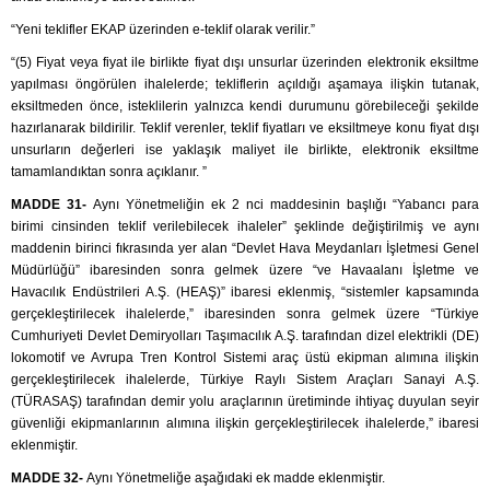
“Yeni teklifler EKAP üzerinden e-teklif olarak verilir.”
“(5) Fiyat veya fiyat ile birlikte fiyat dışı unsurlar üzerinden elektronik eksiltme
yapılması öngörülen ihalelerde; tekliflerin açıldığı aşamaya ilişkin tutanak,
eksiltmeden önce, isteklilerin yalnızca kendi durumunu görebileceği şekilde
hazırlanarak bildirilir. Teklif verenler, teklif fiyatları ve eksiltmeye konu fiyat dışı
unsurların değerleri ise yaklaşık maliyet ile birlikte, elektronik eksiltme
tamamlandıktan sonra açıklanır. ”
MADDE 31-
Aynı Yönetmeliğin ek 2 nci maddesinin başlığı “Yabancı para
birimi cinsinden teklif verilebilecek ihaleler” şeklinde değiştirilmiş ve aynı
maddenin birinci fıkrasında yer alan “Devlet Hava Meydanları İşletmesi Genel
Müdürlüğü” ibaresinden sonra gelmek üzere “ve Havaalanı İşletme ve
Havacılık Endüstrileri A.Ş. (HEAŞ)” ibaresi eklenmiş, “sistemler kapsamında
gerçekleştirilecek ihalelerde,” ibaresinden sonra gelmek üzere “Türkiye
Cumhuriyeti Devlet Demiryolları Taşımacılık A.Ş. tarafından dizel elektrikli (DE)
lokomotif ve Avrupa Tren Kontrol Sistemi araç üstü ekipman alımına ilişkin
gerçekleştirilecek ihalelerde, Türkiye Raylı Sistem Araçları Sanayi A.Ş.
(TÜRASAŞ) tarafından demir yolu araçlarının üretiminde ihtiyaç duyulan seyir
güvenliği ekipmanlarının alımına ilişkin gerçekleştirilecek ihalelerde,” ibaresi
eklenmiştir.
MADDE 32-
Aynı Yönetmeliğe aşağıdaki ek madde eklenmiştir.