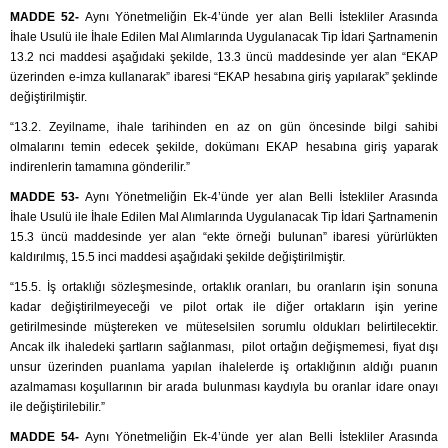
MADDE 52-
Aynı Yönetmeliğin Ek-4’ünde yer alan Belli İstekliler Arasında
İhale Usulü ile İhale Edilen Mal Alımlarında Uygulanacak Tip İdari Şartnamenin
13.2 nci maddesi aşağıdaki şekilde, 13.3 üncü maddesinde yer alan “EKAP
üzerinden e-imza kullanarak” ibaresi “EKAP hesabına giriş yapılarak” şeklinde
değiştirilmiştir.
“13.2. Zeyilname, ihale tarihinden en az on gün öncesinde bilgi sahibi
olmalarını temin edecek şekilde, dokümanı EKAP hesabına giriş yaparak
indirenlerin tamamına gönderilir.”
MADDE 53-
Aynı Yönetmeliğin Ek-4’ünde yer alan Belli İstekliler Arasında
İhale Usulü ile İhale Edilen Mal Alımlarında Uygulanacak Tip İdari Şartnamenin
15.3 üncü maddesinde yer alan “ekte örneği bulunan” ibaresi yürürlükten
kaldırılmış, 15.5 inci maddesi aşağıdaki şekilde değiştirilmiştir.
“15.5. İş ortaklığı sözleşmesinde, ortaklık oranları, bu oranların işin sonuna
kadar değiştirilmeyeceği ve pilot ortak ile diğer ortakların işin yerine
getirilmesinde müştereken ve müteselsilen sorumlu oldukları belirtilecektir.
Ancak ilk ihaledeki şartların sağlanması, pilot ortağın değişmemesi, fiyat dışı
unsur üzerinden puanlama yapılan ihalelerde iş ortaklığının aldığı puanın
azalmaması koşullarının bir arada bulunması kaydıyla bu oranlar idare onayı
ile değiştirilebilir.”
MADDE 54-
Aynı Yönetmeliğin Ek-4’ünde yer alan Belli İstekliler Arasında