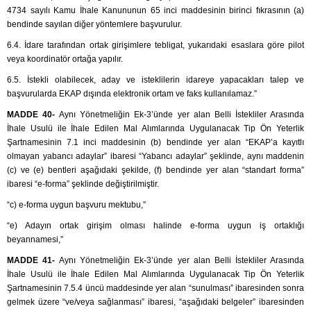
4734 sayılı Kamu İhale Kanununun 65 inci maddesinin birinci fıkrasının (a)
bendinde sayılan diğer yöntemlere başvurulur.
6.4. İdare tarafından ortak girişimlere tebligat, yukarıdaki esaslara göre pilot
veya koordinatör ortağa yapılır.
6.5. İstekli olabilecek, aday ve isteklilerin idareye yapacakları talep ve
başvurularda EKAP dışında elektronik ortam ve faks kullanılamaz.”
MADDE 40-
Aynı Yönetmeliğin Ek-3’ünde yer alan Belli İstekliler Arasında
İhale Usulü ile İhale Edilen Mal Alımlarında Uygulanacak Tip Ön Yeterlik
Şartnamesinin 7.1 inci maddesinin (b) bendinde yer alan “EKAP’a kayıtlı
olmayan yabancı adaylar” ibaresi “Yabancı adaylar” şeklinde, aynı maddenin
(c) ve (e) bentleri aşağıdaki şekilde, (f) bendinde yer alan “standart forma”
ibaresi “e-forma” şeklinde değiştirilmiştir.
“c) e-forma uygun başvuru mektubu,”
“e) Adayın ortak girişim olması halinde e-forma uygun iş ortaklığı
beyannamesi,”
MADDE 41-
Aynı Yönetmeliğin Ek-3’ünde yer alan Belli İstekliler Arasında
İhale Usulü ile İhale Edilen Mal Alımlarında Uygulanacak Tip Ön Yeterlik
Şartnamesinin 7.5.4 üncü maddesinde yer alan “sunulması” ibaresinden sonra
gelmek üzere “ve/veya sağlanması” ibaresi, “aşağıdaki belgeler” ibaresinden