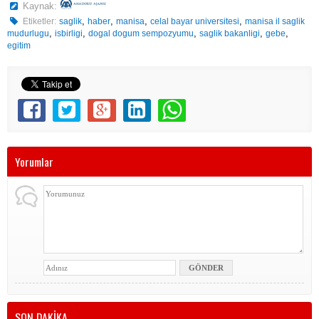
Kaynak:
,
,
,
,
Etiketler:
saglik
haber
manisa
celal bayar universitesi
manisa il saglik
,
,
,
,
,
mudurlugu
isbirligi
dogal dogum sempozyumu
saglik bakanligi
gebe
egitim
Yorumlar
SON DAKİKA