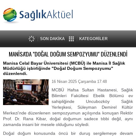
SON DAKİKA
KATEGORİLER
MANİSA'DA "DOĞAL DOĞUM SEMPOZYUMU" DÜZENLENDİ
Manisa Celal Bayar Üniversitesi (MCBÜ) ile Manisa İl Sağlık
Müdürlüğü işbirliğinde "Doğal Doğum Sempozyumu"
düzenlendi.
16 Nisan 2025 Çarşamba 17:48
MCBÜ Hafsa Sultan Hastanesi, Sağlık
Bilimleri Fakültesi Ebelik Bölümü ev
sahipliğinde Uncubozköy Sağlık
Yerleşkesi, Süleyman Demirel Kültür
Merkezi'nde düzenlenen sempozyumun açılışında konuşan Rektör
Prof. Dr. Rana Kibar, doğal doğumun sadece tıbbi değil, aynı
zamanda insani bir mesele olduğunu söyledi.
Doğal doğum konusunda öncü bir duruş sergilemeye devam