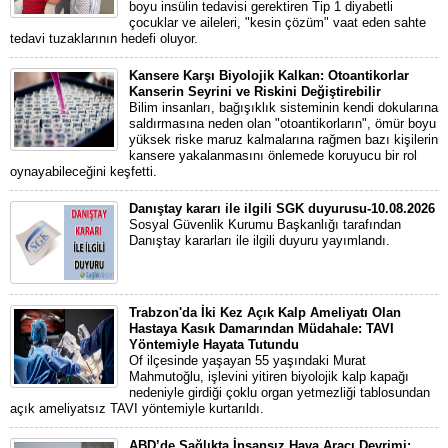
boyu insülin tedavisi gerektiren Tip 1 diyabetli
çocuklar ve aileleri, "kesin çözüm" vaat eden sahte
tedavi tuzaklarının hedefi oluyor.
Kansere Karşı Biyolojik Kalkan: Otoantikorlar
Kanserin Seyrini ve Riskini Değiştirebilir
Bilim insanları, bağışıklık sisteminin kendi dokularına
saldırmasına neden olan "otoantikorların", ömür boyu
yüksek riske maruz kalmalarına rağmen bazı kişilerin
kansere yakalanmasını önlemede koruyucu bir rol
oynayabileceğini keşfetti.
Danıştay kararı ile ilgili SGK duyurusu-10.08.2026
Sosyal Güvenlik Kurumu Başkanlığı tarafından
Danıştay kararları ile ilgili duyuru yayımlandı.
Trabzon'da İki Kez Açık Kalp Ameliyatı Olan
Hastaya Kasık Damarından Müdahale: TAVI
Yöntemiyle Hayata Tutundu
Of ilçesinde yaşayan 55 yaşındaki Murat
Mahmutoğlu, işlevini yitiren biyolojik kalp kapağı
nedeniyle girdiği çoklu organ yetmezliği tablosundan
açık ameliyatsız TAVI yöntemiyle kurtarıldı.
ABD’de Sağlıkta İnsansız Hava Aracı Devrimi: