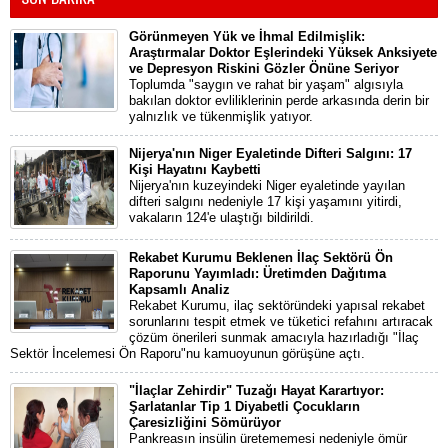
Görünmeyen Yük ve İhmal Edilmişlik:
Araştırmalar Doktor Eşlerindeki Yüksek Anksiyete
ve Depresyon Riskini Gözler Önüne Seriyor
Toplumda "saygın ve rahat bir yaşam" algısıyla
bakılan doktor evliliklerinin perde arkasında derin bir
yalnızlık ve tükenmişlik yatıyor.
Nijerya'nın Niger Eyaletinde Difteri Salgını: 17
Kişi Hayatını Kaybetti
Nijerya'nın kuzeyindeki Niger eyaletinde yayılan
difteri salgını nedeniyle 17 kişi yaşamını yitirdi,
vakaların 124'e ulaştığı bildirildi.
Rekabet Kurumu Beklenen İlaç Sektörü Ön
Raporunu Yayımladı: Üretimden Dağıtıma
Kapsamlı Analiz
Rekabet Kurumu, ilaç sektöründeki yapısal rekabet
sorunlarını tespit etmek ve tüketici refahını artıracak
çözüm önerileri sunmak amacıyla hazırladığı "İlaç
Sektör İncelemesi Ön Raporu"nu kamuoyunun görüşüne açtı.
"İlaçlar Zehirdir" Tuzağı Hayat Karartıyor:
Şarlatanlar Tip 1 Diyabetli Çocukların
Çaresizliğini Sömürüyor
Pankreasın insülin üretememesi nedeniyle ömür