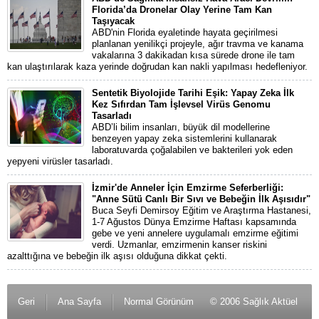
Florida’da Dronelar Olay Yerine Tam Kan
Taşıyacak
ABD'nin Florida eyaletinde hayata geçirilmesi
planlanan yenilikçi projeyle, ağır travma ve kanama
vakalarına 3 dakikadan kısa sürede drone ile tam
kan ulaştırılarak kaza yerinde doğrudan kan nakli yapılması hedefleniyor.
Sentetik Biyolojide Tarihi Eşik: Yapay Zeka İlk
Kez Sıfırdan Tam İşlevsel Virüs Genomu
Tasarladı
ABD’li bilim insanları, büyük dil modellerine
benzeyen yapay zeka sistemlerini kullanarak
laboratuvarda çoğalabilen ve bakterileri yok eden
yepyeni virüsler tasarladı.
İzmir'de Anneler İçin Emzirme Seferberliği:
"Anne Sütü Canlı Bir Sıvı ve Bebeğin İlk Aşısıdır"
Buca Seyfi Demirsoy Eğitim ve Araştırma Hastanesi,
1-7 Ağustos Dünya Emzirme Haftası kapsamında
gebe ve yeni annelere uygulamalı emzirme eğitimi
verdi. Uzmanlar, emzirmenin kanser riskini
azalttığına ve bebeğin ilk aşısı olduğuna dikkat çekti.
Geri
Ana Sayfa
Normal Görünüm
© 2006 Sağlık Aktüel