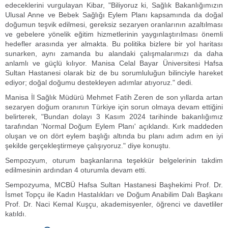
edeceklerini vurgulayan Kibar, "Biliyoruz ki, Sağlık Bakanlığımızın
Ulusal Anne ve Bebek Sağlığı Eylem Planı kapsamında da doğal
doğumun teşvik edilmesi, gereksiz sezaryen oranlarının azaltılması
ve gebelere yönelik eğitim hizmetlerinin yaygınlaştırılması önemli
hedefler arasında yer almakta. Bu politika bizlere bir yol haritası
sunarken, aynı zamanda bu alandaki çalışmalarımızı da daha
anlamlı ve güçlü kılıyor. Manisa Celal Bayar Üniversitesi Hafsa
Sultan Hastanesi olarak biz de bu sorumluluğun bilinciyle hareket
ediyor; doğal doğumu destekleyen adımlar atıyoruz." dedi.
Manisa İl Sağlık Müdürü Mehmet Fatih Zeren de son yıllarda artan
sezaryen doğum oranının Türkiye için sorun olmaya devam ettiğini
belirterek, "Bundan dolayı 3 Kasım 2024 tarihinde bakanlığımız
tarafından 'Normal Doğum Eylem Planı' açıklandı. Kırk maddeden
oluşan ve on dört eylem başlığı altında bu planı adım adım en iyi
şekilde gerçekleştirmeye çalışıyoruz." diye konuştu.
Sempozyum, oturum başkanlarına teşekkür belgelerinin takdim
edilmesinin ardından 4 oturumla devam etti.
Sempozyuma, MCBÜ Hafsa Sultan Hastanesi Başhekimi Prof. Dr.
İsmet Topçu ile Kadın Hastalıkları ve Doğum Anabilim Dalı Başkanı
Prof. Dr. Naci Kemal Kuşçu, akademisyenler, öğrenci ve davetliler
katıldı.