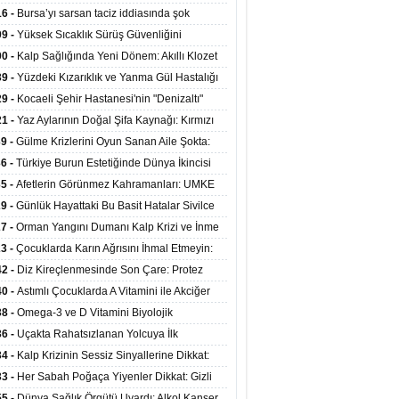
at Merkezlerinde Uzaktan Sağlık Hizmeti
16 -
Bursa’yı sarsan taciz iddiasında şok
ladı
şme!
09 -
Yüksek Sıcaklık Sürüş Güvenliğini
ürüyor: 40 Derecede Güvenli Sürüş Süresi 53
00 -
Kalp Sağlığında Yeni Dönem: Akıllı Klozet
kaya İniyor
ağı 30 Saniyede Ritim Bozukluğunu Tespit
39 -
Yüzdeki Kızarıklık ve Yanma Gül Hastalığı
yor
asea) Belirtisi Olabilir
29 -
Kocaeli Şehir Hastanesi'nin "Denizaltı"
ünümlü Ünitesi Hastalara Umut Oluyor
21 -
Yaz Aylarının Doğal Şifa Kaynağı: Kırmızı
eler Bağışıklığı ve Kalbi Koruyor
39 -
Gülme Krizlerini Oyun Sanan Aile Şokta:
Yaşındaki Çocuk 8 Kez Felç Geçirdi
36 -
Türkiye Burun Estetiğinde Dünya İkincisi
u
35 -
Afetlerin Görünmez Kahramanları: UMKE
 Kadrosuyla Görev Başında
29 -
Günlük Hayattaki Bu Basit Hatalar Sivilce
umunu Tetikliyor
27 -
Orman Yangını Dumanı Kalp Krizi ve İnme
ini Artırıyor
23 -
Çocuklarda Karın Ağrısını İhmal Etmeyin:
disit Habercisi Olabilir
42 -
Diz Kireçlenmesinde Son Çare: Protez
iyatı İle Yaşam Kalitesi Artıyor
40 -
Astımlı Çocuklarda A Vitamini ile Akciğer
mi Arasında Bağlantı Bulundu
38 -
Omega-3 ve D Vitamini Biyolojik
anmayı Yavaşlatabilir
36 -
Uçakta Rahatsızlanan Yolcuya İlk
ahale Sağlık Bakanı Memişoğlu'ndan Geldi
34 -
Kalp Krizinin Sessiz Sinyallerine Dikkat:
ızca Göğüs Ağrısıyla Gelmiyor
33 -
Her Sabah Poğaça Yiyenler Dikkat: Gizli
r ve Yağ Yükü Kalbi ve Bağırsakları Tehdit
55 -
Dünya Sağlık Örgütü Uyardı: Alkol Kanser