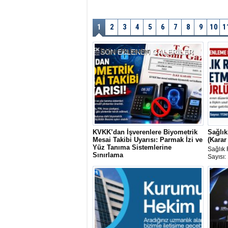
1
2
3
4
5
6
7
8
9
10
1
Diğer Haberler
SON EKLENEN
GALERİLER
KVKK’dan İşverenlere Biyometrik
Sağlık
Mesai Takibi Uyarısı: Parmak İzi ve
(Karar
Yüz Tanıma Sistemlerine
Sağlık 
Sınırlama
Sayısı:
Kişisel Verileri Koruma Kurulu (KVKK),
33258 
çalışanların mesai takibinde parmak izi,
yayımla
yüz tanıma ve iris taraması gibi
biyometrik sistemlerin kullanılmasına
ilişkin önemli bir ilke kararı yayımladı.