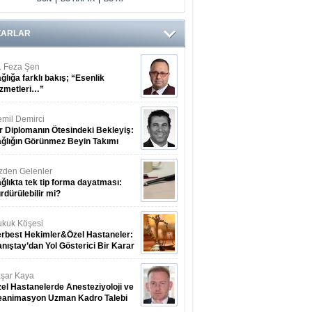
ZARLAR
. Feza Şen
ğlığa farklı bakış; “Esenlik
zmetleri…”
mil Demirci
r Diplomanın Ötesindeki Bekleyiş:
ğlığın Görünmez Beyin Takımı
zden Gelenler
ğlıkta tek tip forma dayatması:
rdürülebilir mi?
kuk Köşesi
rbest Hekimler&Özel Hastaneler:
nıştay’dan Yol Gösterici Bir Karar
şar Kaya
el Hastanelerde Anesteziyoloji ve
eanimasyon Uzman Kadro Talebi