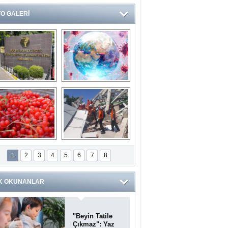
O GALERİ
Ve burası da bir 
14 soruda 
devlet hastanesi
Koronavirüs 
hakkında kendinizi 
test edin...
ilaburu meyvesi 
Endonezya’daki 
anserden koruyor
deprem: Ölü sayısı 
1
2
3
4
5
6
7
8
bin 203'e yükseldi
K OKUNANLAR
"Beyin Tatile
Çıkmaz": Yaz