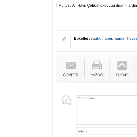
İl Müftüsü Ali Hayri Çelik'in okuduğu duanın ardın
Etiketler:
saglik
,
haber
,
mardin
,
hayir