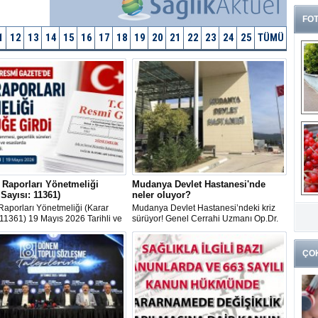
FOT
1
12
13
14
15
16
17
18
19
20
21
22
23
24
25
TÜMÜ
 Raporları Yönetmeliği
Mudanya Devlet Hastanesi'nde
 Sayısı: 11361)
neler oluyor?
G
Raporları Yönetmeliği (Karar
Mudanya Devlet Hastanesi’ndeki kriz
k
 11361) 19 Mayıs 2026 Tarihli ve
sürüyor! Genel Cerrahi Uzmanı Op.Dr.
Sayılı Resmî Gazete'de
Rafet Sağlık’ın sürgüne gönderilmesinin
ndı.
ardından bir hemşirenin de görev yeri
değiştirildi.
ÇO