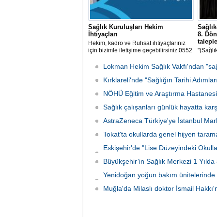
Sağlık Kuruluşları Hekim
Sağlı
İhtiyaçları
8. Dö
taleple
Hekim, kadro ve Ruhsat ihtiyaçlarınız
için bizimle iletişime geçebilirsiniz.0552
"(Sağlık
670 29 83
ilk yarı
seyyan
Lokman Hekim Sağlık Vakfı'ndan "sağlı
10 refa
Kırklareli'nde "Sağlığın Tarihi Adımlar
yapılma
NÖHÜ Eğitim ve Araştırma Hastanesine 
Sağlık çalışanları günlük hayatta karş
AstraZeneca Türkiye'ye İstanbul Mar
Tokat'ta okullarda genel hijyen tara
Eskişehir'de "Lise Düzeyindeki Okullar
imzalandı
Büyükşehir’in Sağlık Merkezi 1 Yıld
Yenidoğan yoğun bakım ünitelerinde 
emanet
Muğla'da Milaslı doktor İsmail Hakkı'n