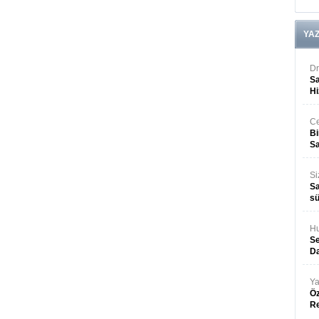
YA
Dr
Sa
Hi
Ce
Bi
Sa
Si
Sa
sü
Hu
Se
Da
Ya
Öz
R