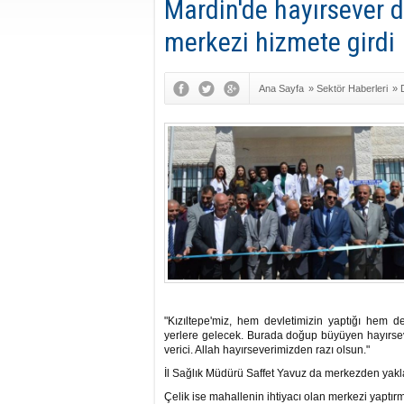
Mardin'de hayırsever de
merkezi hizmete girdi
Ana Sayfa
»
Sektör Haberleri
»
"Kızıltepe'miz, hem devletimizin yaptığı hem d
yerlere gelecek. Burada doğup büyüyen hayırsev
verici. Allah hayırseverimizden razı olsun."
İl Sağlık Müdürü Saffet Yavuz da merkezden yaklaş
Çelik ise mahallenin ihtiyacı olan merkezi yaptırm