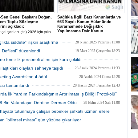
k-Sen Genel Başkanı Doğan,
Sağlıkla İlgili Bazı Kanunlarda ve
nem Toplu Sözleşme
663 Sayılı Kanun Hükmünde
rini açıkladı:
Kararnamede Değişiklik
Yapılmasına Dair Kanun
 çalışanları için) 2026 için yılın
sında, taban aylığa 10 bin lira
Sağlıkla İlgili Bazı Kanunlarda ve 663
en zam, bunun yanı sıra yüzde
Sayılı Kanun Hükmünde Kararnamede
kta şiddete" ilişkin araştırma
28 Nisan 2025 Pazartesi 15:08
h payı ve yüzde 25 oransal zam
Değişiklik Yapılmasına Dair Kanun 24
ı Defilesi" düzenlendi
lıdır"
Temmuz 2025 Tarihli ve 32965 Sayılı
19 Mart 2025 Çarşamba 18:23
Resmî Gazete'de yayımlandı
temizlik personeli alımı için kura çekildi
19 Mart 2025 Çarşamba 16:13
ılaştıkları olayları sahneye taşıdı
23 Aralık 2024 Pazartesi 11:33
keting Awards'tan 4 ödül
20 Aralık 2024 Cuma 15:28
ması tamamlandı
28 Kasım 2024 Perşembe 12:43
da İlk Yardım Farkındalığının Artırılması İş Birliği Protokolü"
a 8 Bin Vatandaşın Derdine Derman Oldu
29 Ekim 2024 Salı 11:08
20 Kasım 2024 Çarşamba 16:23
hayata tutunmaya çalışan bebekler şefkatli uzman ellere
ın "bilimsel mirası" gün yüzüne çıkarılıyor
24 Ekim 2024 Perşembe 20:53
17 Ekim 2024 Perşembe 16:08