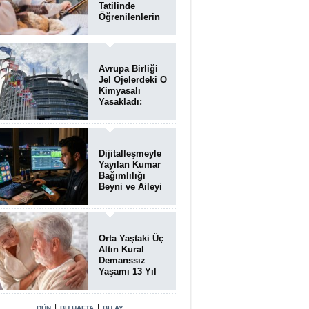
Tatilinde
Öğrenilenlerin
Yüzde 39'u
Unutulabiliyor
Avrupa Birliği
Jel Ojelerdeki O
Kimyasalı
Yasakladı:
Kısırlık ve Alerji
Riski Uyarısı
Dijitalleşmeyle
Yayılan Kumar
Bağımlılığı
Beyni ve Aileyi
Yıkıma
Uğratıyor
Orta Yaştaki Üç
Altın Kural
Demanssız
Yaşamı 13 Yıl
Uzatabiliyor
|
|
DÜN
BU HAFTA
BU AY