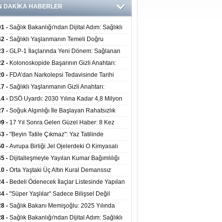
N DAKİKA HABERLER
01 -
Sağlık Bakanlığı'ndan Dijital Adım: Sağlıklı
at Merkezlerinde Uzaktan Danışmanlık Dönemi
42 -
Sağlıklı Yaşlanmanın Temeli Doğru
ladı
enmeden Geçiyor: İleri Yaşta Hangi Besin
23 -
GLP-1 İlaçlarında Yeni Dönem: Sağlanan
erine İhtiyaç Duyuluyor?
alar Yalnızca Kilo Kaybıyla Sınırlı Değil
22 -
Kolonoskopide Başarının Gizli Anahtarı:
rsiz Bağırsak Temizliği Poliplerin Gözden
20 -
FDA’dan Narkolepsi Tedavisinde Tarihi
masına Neden Oluyor
: Oreksin Sistemini Hedefleyen İlk İlaç
17 -
Sağlıklı Yaşlanmanın Gizli Anahtarı:
lanıma Sunuldu
nli Kuvvet Antrenmanı Kas Ve Kemik Sağlığını
14 -
DSÖ Uyardı: 2030 Yılına Kadar 4,8 Milyon
uyor
ire ve Ebe Açığı Oluşabilir
27 -
Soğuk Algınlığı İle Başlayan Rahatsızlık
ciğer Yetmezliği Çıktı: 17 Yıl Sonra Nakille
09 -
17 Yıl Sonra Gelen Güzel Haber: 8 Kez
ata Tutundu
edilen Hastaya 9'uncu Çağrıda Nakil Yapıldı
53 -
"Beyin Tatile Çıkmaz": Yaz Tatilinde
nilenlerin Yüzde 39'u Unutulabiliyor
50 -
Avrupa Birliği Jel Ojelerdeki O Kimyasalı
kladı: Kısırlık ve Alerji Riski Uyarısı
45 -
Dijitalleşmeyle Yayılan Kumar Bağımlılığı
i ve Aileyi Yıkıma Uğratıyor
10 -
Orta Yaştaki Üç Altın Kural Demanssız
mı 13 Yıl Uzatabiliyor
24 -
Bedeli Ödenecek İlaçlar Listesinde Yapılan
enlemeler Hakkında Duyuru 2026/30
34 -
"Süper Yaşlılar" Sadece Bilişsel Değil
ksel Olarak da Daha Sağlıklı Yaşıyor
28 -
Sağlık Bakanı Memişoğlu: 2025 Yılında
Bini Aşkın Kişiye Emzirme Eğitimi Verildi
28 -
Sağlık Bakanlığı'ndan Dijital Adım: Sağlıklı