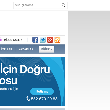
İYE BAK.
YAZARLAR
DİĞER »