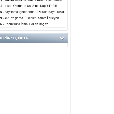
yor
ini Doğrudan Artırıyor
28 -
İnsan Ömrünün Üst Sınırı Kaç Yıl? Bilim
anlarından Yeni Yaşam Süresi Modeli
55 -
Zayıflama İğnelerinde Hızlı Kilo Kaybı Riski:
anlar Hekim Kontrolü Şart Diyor
49 -
40'lı Yaşlarda Tüketilen Kahve İlerleyen
arda Zihinsel ve Fiziksel Sağlığı Koruyor
46 -
Çocuklukta İhmal Edilen Boğaz
ksiyonu İleride Kalp Kapağını Bozabiliyor
TÖRÜN SEÇTİKLERİ