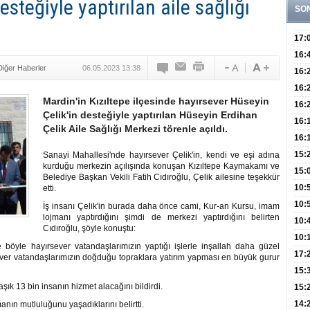
steğiyle yaptırılan aile sağlığı
SO
17:
Hay
16:
Diğer Haberler
06.05.2023 13:38
Baş
Besl
16:
Öğel
Fayd
16:
Mardin'in Kızıltepe ilçesinde hayırsever Hüseyin
Yete
16:
Çelik'in desteğiyle yaptırılan Hüseyin Erdihan
Kaç
Onay
16:
Çelik Aile Sağlığı Merkezi törenle açıldı.
Kul
Düze
16:
Kor
Hemş
15:
Sanayi Mahallesi'nde hayırsever Çelik'in, kendi ve eşi adına
kurduğu merkezin açılışında konuşan Kızıltepe Kaymakamı ve
Kara
15:
Belediye Başkan Vekili Fatih Cıdıroğlu, Çelik ailesine teşekkür
Hay
Redd
10:
etti.
Öğre
10:
İş insanı Çelik'in burada daha önce cami, Kur-an Kursu, imam
lojmanı yaptırdığını şimdi de merkezi yaptırdığını belirten
Yasa
10:
Cıdıroğlu, şöyle konuştu:
Beyn
10:
e böyle hayırsever vatandaşlarımızın yaptığı işlerle inşallah daha güzel
Yaşa
17:
er vatandaşlarımızın doğduğu topraklara yatırım yapması en büyük gurur
Düz
15:
ık 13 bin insanın hizmet alacağını bildirdi.
Fizi
15:
300 
14:
anın mutluluğunu yaşadıklarını belirtti.