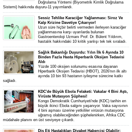
Doğrulama Yöntemi (Biyometrik Kimlik Doğrulama
Sistemi) hakkında duyuru-11 yayımlandı.
Sessiz Tehlike Karaciğer Yağlanması: Siroz Ve
Kalp Krizine Davetiye Çıkarıyor!
Uzun süre hiçbir belirti vermeden ilerleyen karaciğer
yağlanmasına karşı uyarılarda bulunan
Gastroenteroloji Uzmanı Prof. Dr. Bülent Yıldırım,
hastalık hakkındaki 10 kritik yanlışı tek tek sıraladı.
Sağlık Bakanlığı Duyurdu: Yılın İlk 6 Ayında 10
Binden Fazla Hasta Hiperbarik Oksijen Tedavisi
Aldı
Yüzde 100 oksijen solunumu esasına dayanan
Hiperbarik Oksijen Tedavisi (HBOT), 2026'nın ilk altı
ayında 10 bin 93 hastanın iyileşme sürecine katkı
sağladı.
KDC'de Büyük Ebola Felaketi: Vakalar 4 Bini Aştı,
Virüste Mutasyon Şüphesi!
Kongo Demokratik Cumhuriyeti'nde (KDC) tarihin en
büyük ikinci Ebola salgını yaşanıyor. Vaka sayısının
4 bini aşması üzerine yetkililer virüsün mutasyona
uğramış olabileceğinden şüphelenirken, Afrika CDC
müdahale planını en üst seviyeye çıkardı.
Diş Eti Hastalıkları Diyabet Habercisi Olabilir: