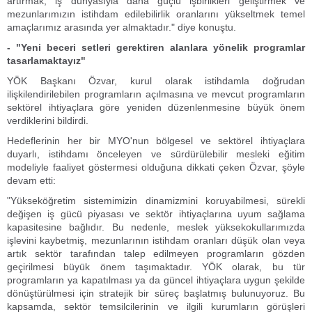
artırmak, iş dünyasıyla daha güçlü işbirlikleri geliştirmek ve
mezunlarımızın istihdam edilebilirlik oranlarını yükseltmek temel
amaçlarımız arasında yer almaktadır." diye konuştu.
- "Yeni beceri setleri gerektiren alanlara yönelik programlar
tasarlamaktayız"
YÖK Başkanı Özvar, kurul olarak istihdamla doğrudan
ilişkilendirilebilen programların açılmasına ve mevcut programların
sektörel ihtiyaçlara göre yeniden düzenlenmesine büyük önem
verdiklerini bildirdi.
Hedeflerinin her bir MYO'nun bölgesel ve sektörel ihtiyaçlara
duyarlı, istihdamı önceleyen ve sürdürülebilir mesleki eğitim
modeliyle faaliyet göstermesi olduğuna dikkati çeken Özvar, şöyle
devam etti:
"Yükseköğretim sistemimizin dinamizmini koruyabilmesi, sürekli
değişen iş gücü piyasası ve sektör ihtiyaçlarına uyum sağlama
kapasitesine bağlıdır. Bu nedenle, meslek yüksekokullarımızda
işlevini kaybetmiş, mezunlarının istihdam oranları düşük olan veya
artık sektör tarafından talep edilmeyen programların gözden
geçirilmesi büyük önem taşımaktadır. YÖK olarak, bu tür
programların ya kapatılması ya da güncel ihtiyaçlara uygun şekilde
dönüştürülmesi için stratejik bir süreç başlatmış bulunuyoruz. Bu
kapsamda, sektör temsilcilerinin ve ilgili kurumların görüşleri