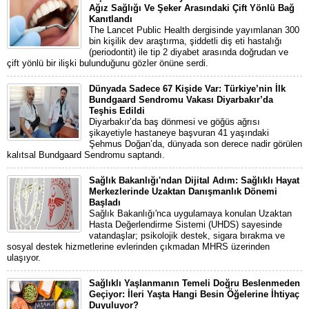
Ağız Sağlığı Ve Şeker Arasındaki Çift Yönlü Bağ
Kanıtlandı
The Lancet Public Health dergisinde yayımlanan 300
bin kişilik dev araştırma, şiddetli diş eti hastalığı
(periodontit) ile tip 2 diyabet arasında doğrudan ve
çift yönlü bir ilişki bulunduğunu gözler önüne serdi.
Dünyada Sadece 67 Kişide Var: Türkiye’nin İlk
Bundgaard Sendromu Vakası Diyarbakır’da
Teşhis Edildi
Diyarbakır’da baş dönmesi ve göğüs ağrısı
şikayetiyle hastaneye başvuran 41 yaşındaki
Şehmus Doğan’da, dünyada son derece nadir görülen
kalıtsal Bundgaard Sendromu saptandı.
Sağlık Bakanlığı'ndan Dijital Adım: Sağlıklı Hayat
Merkezlerinde Uzaktan Danışmanlık Dönemi
Başladı
Sağlık Bakanlığı'nca uygulamaya konulan Uzaktan
Hasta Değerlendirme Sistemi (UHDS) sayesinde
vatandaşlar; psikolojik destek, sigara bırakma ve
sosyal destek hizmetlerine evlerinden çıkmadan MHRS üzerinden
ulaşıyor.
Sağlıklı Yaşlanmanın Temeli Doğru Beslenmeden
Geçiyor: İleri Yaşta Hangi Besin Öğelerine İhtiyaç
Duyuluyor?