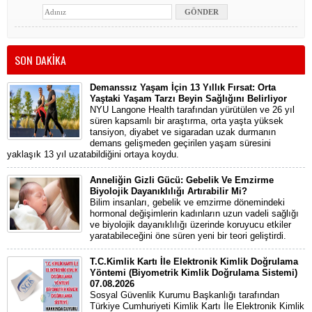
SON DAKİKA
Demanssız Yaşam İçin 13 Yıllık Fırsat: Orta
Yaştaki Yaşam Tarzı Beyin Sağlığını Belirliyor
NYU Langone Health tarafından yürütülen ve 26 yıl
süren kapsamlı bir araştırma, orta yaşta yüksek
tansiyon, diyabet ve sigaradan uzak durmanın
demans gelişmeden geçirilen yaşam süresini
yaklaşık 13 yıl uzatabildiğini ortaya koydu.
Anneliğin Gizli Gücü: Gebelik Ve Emzirme
Biyolojik Dayanıklılığı Artırabilir Mi?
Bilim insanları, gebelik ve emzirme dönemindeki
hormonal değişimlerin kadınların uzun vadeli sağlığı
ve biyolojik dayanıklılığı üzerinde koruyucu etkiler
yaratabileceğini öne süren yeni bir teori geliştirdi.
T.C.Kimlik Kartı İle Elektronik Kimlik Doğrulama
Yöntemi (Biyometrik Kimlik Doğrulama Sistemi)
07.08.2026
Sosyal Güvenlik Kurumu Başkanlığı tarafından
Türkiye Cumhuriyeti Kimlik Kartı İle Elektronik Kimlik