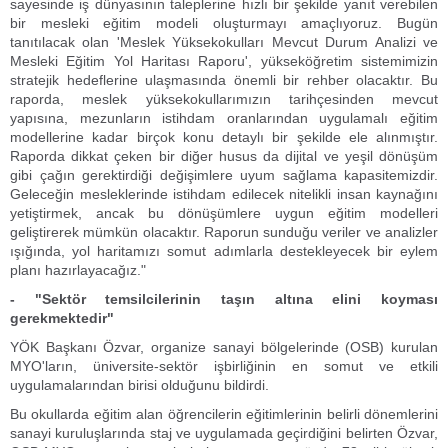
sayesinde iş dünyasının taleplerine hızlı bir şekilde yanıt verebilen
bir mesleki eğitim modeli oluşturmayı amaçlıyoruz. Bugün
tanıtılacak olan 'Meslek Yüksekokulları Mevcut Durum Analizi ve
Mesleki Eğitim Yol Haritası Raporu', yükseköğretim sistemimizin
stratejik hedeflerine ulaşmasında önemli bir rehber olacaktır. Bu
raporda, meslek yüksekokullarımızın tarihçesinden mevcut
yapısına, mezunların istihdam oranlarından uygulamalı eğitim
modellerine kadar birçok konu detaylı bir şekilde ele alınmıştır.
Raporda dikkat çeken bir diğer husus da dijital ve yeşil dönüşüm
gibi çağın gerektirdiği değişimlere uyum sağlama kapasitemizdir.
Geleceğin mesleklerinde istihdam edilecek nitelikli insan kaynağını
yetiştirmek, ancak bu dönüşümlere uygun eğitim modelleri
geliştirerek mümkün olacaktır. Raporun sunduğu veriler ve analizler
ışığında, yol haritamızı somut adımlarla destekleyecek bir eylem
planı hazırlayacağız."
- "Sektör temsilcilerinin taşın altına elini koyması
gerekmektedir"
YÖK Başkanı Özvar, organize sanayi bölgelerinde (OSB) kurulan
MYO'ların, üniversite-sektör işbirliğinin en somut ve etkili
uygulamalarından birisi olduğunu bildirdi.
Bu okullarda eğitim alan öğrencilerin eğitimlerinin belirli dönemlerini
sanayi kuruluşlarında staj ve uygulamada geçirdiğini belirten Özvar,