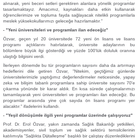
alınarak, yeni beceri setleri gerektiren alanlara yönelik programlar
tasarlamaktayız. Amacımız, kaynakları daha etkin kullanarak
öğrencilerimize ve topluma fayda sağlayacak nitelikli programlarla
meslek yüksekokullarımızı geleceğe hazırlamaktır."
- "Yeni üniversiteleri ve programları ilan edeceğiz"
Özvar, geçen yıl 20 üniversitede 72 yeni ön lisans ve lisans
programı açtıklarını hatırlatarak, üniversite adaylarının bu
bölümlere büyük ilgi gösterdiği ve yüzde 100'lük doluluk oranına
ulaştığı bilgisini verdi.
İlerleyen dönemde bu tür programların sayısını daha da artırmayı
hedeflerini dile getiren Özvar, "Nitekim, geçtiğimiz günlerde
üniversitelerimizle yaptığımız değerlendirmeler neticesinde, yapay
zeka ve bilişim tabanlı programlara sahip üniversite sayısını 70'e
çıkarma yönünde bir karar aldık. En kısa sürede çalışmalarımızı
tamamlayarak yeni üniversiteleri ve programları ilan edeceğiz. Bu
programlar arasında yine çok sayıda ön lisans programı yer
alacaktır." ifadelerini kullandı.
- "Yeşil dönüşümle ilgili yeni programlar üzerinde çalışıyoruz"
Prof. Dr. Erol Özvar, yakın zamanda Sağlık Bakanlığı yetkilileri,
akademisyenler, sivil toplum ve sağlık sektörü temsilcilerinin
katılımıyla "Sağlıkta Dijitalleşme" başlıklı bir çalıştay düzenlediklerini