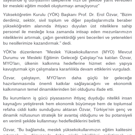
sayesinde iş dünyasının taleplerine hızlı bir şekilde yanıt verebilen
bir mesleki eğitim modeli oluşturmayı amaçlıyoruz"
Yükseköğretim Kurulu (YÖK) Başkanı Prof. Dr. Erol Özvar, "Bizim
derdimiz, sektör, sivil toplum ve diğer paydaşlarımızla beraber
yükseköğretim alanında ihtiyacı duyulan üst niteliklere sahip
personel ile mesleğe kısa zamanda intisap eden mezunlarımızın
niteliklerini artırmak, çağın gerektirdiği yeni becerileri ve yetenekleri
bu nesillerimize kazandırmak." dedi.
YÖK'te düzenlenen "Meslek Yüksekokullarının (MYO) Mevcut
Durumu ve Mesleki Eğitimin Geleceği Çalıştayı"na katılan Özvar,
MYO'ları, ülkenin kalkınma hedeflerine hizmet eden yapıya
kavuşturmak için çalışmalara kararlılıkla devam ettiklerini vurguladı.
Özvar, çalıştayın, MYO'ların daha güçlü bir geleceğe
hazırlanmasında önemli katkılar sağlayacağını ve ekonomik
kalkınmanın temel dinamiklerinden biri olduğunu ifade etti.
Bu kurumların iş gücü piyasasının ihtiyaç duyduğu nitelikli insan
kaynağını yetiştirerek hem ekonomik büyümeye hem de toplumsal
refaha ciddi katkı sunduğunu aktaran Özvar, Türkiye'nin genç ve
dinamik nüfusunun stratejik bir avantaj olduğunu ve bu potansiyeli
en verimli şekilde kullanmayı hedeflediklerini belirtti.
Özvar, "Bu bağlamda, meslek yüksekokullarımızın eğitim kalitesini